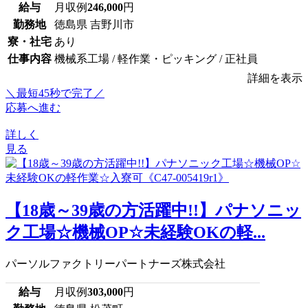
給与
月収例
246,000
円
勤務地
徳島県 吉野川市
寮・社宅
あり
仕事内容
機械系工場 / 軽作業・ピッキング / 正社員
詳細を表示
＼最短45秒で完了／
応募へ進む
詳しく
見る
【18歳～39歳の方活躍中!!】パナソニッ
ク工場☆機械OP☆未経験OKの軽...
パーソルファクトリーパートナーズ株式会社
給与
月収例
303,000
円