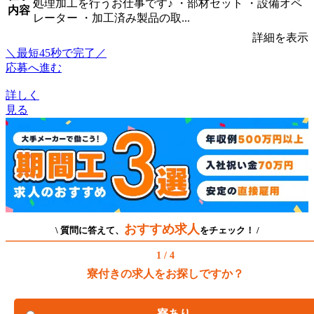
処理加工を行うお仕事です♪ ・部材セット ・設備オペ
内容
レーター ・加工済み製品の取...
詳細を表示
＼最短45秒で完了／
応募へ進む
詳しく
見る
おすすめ求人
\ 質問に答えて、
をチェック！ /
1 / 4
寮付きの求人をお探しですか？
寮あり