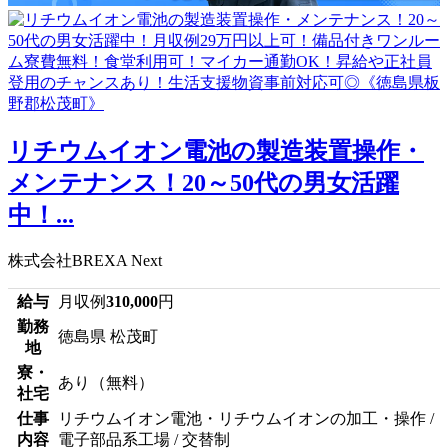
リチウムイオン電池の製造装置操作・
メンテナンス！20～50代の男女活躍
中！...
株式会社BREXA Next
給与
月収例
310,000
円
勤務
徳島県 松茂町
地
寮・
あり（無料）
社宅
仕事
リチウムイオン電池・リチウムイオンの加工・操作 /
内容
電子部品系工場 / 交替制