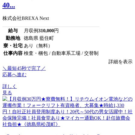
40...
株式会社BREXA Next
給与
月収例
310,000
円
勤務地
徳島県 藍住町
寮・社宅
あり（無料）
仕事内容
検査・梱包 / 自動車系工場 / 交替制
詳細を表示
＼最短45秒で完了／
応募へ進む
詳しく
見る