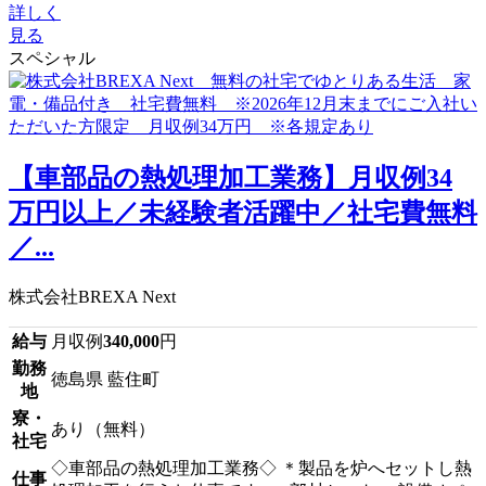
詳しく
見る
スペシャル
【車部品の熱処理加工業務】月収例34
万円以上／未経験者活躍中／社宅費無料
／...
株式会社BREXA Next
給与
月収例
340,000
円
勤務
徳島県 藍住町
地
寮・
あり（無料）
社宅
◇車部品の熱処理加工業務◇ ＊製品を炉へセットし熱
仕事