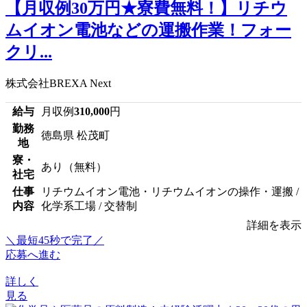
【月収例30万円★寮費無料！】リチウ
ムイオン電池などの運搬作業！フォー
クリ...
株式会社BREXA Next
給与
月収例
310,000
円
勤務
徳島県 松茂町
地
寮・
あり（無料）
社宅
仕事
リチウムイオン電池・リチウムイオンの操作・運搬 /
内容
化学系工場 / 交替制
詳細を表示
＼最短45秒で完了／
応募へ進む
詳しく
見る