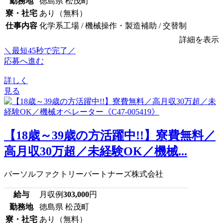
勤務地
徳島県 松茂町
寮・社宅
あり（無料）
仕事内容
化学系工場 / 機械操作・製造補助 / 交替制
詳細を表示
＼最短45秒で完了／
応募へ進む
詳しく
見る
【18歳～39歳の方活躍中!!】寮費無料／
高月収30万超／未経験OK／機械...
パーソルファクトリーパートナーズ株式会社
給与
月収例
303,000
円
勤務地
徳島県 松茂町
寮・社宅
あり（無料）