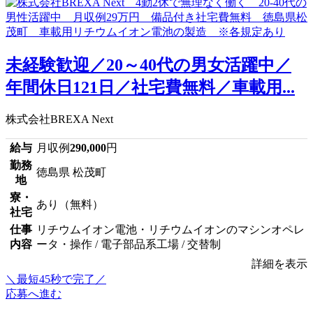
未経験歓迎／20～40代の男女活躍中／
年間休日121日／社宅費無料／車載用...
株式会社BREXA Next
給与
月収例
290,000
円
勤務
徳島県 松茂町
地
寮・
あり（無料）
社宅
仕事
リチウムイオン電池・リチウムイオンのマシンオペレ
内容
ータ・操作 / 電子部品系工場 / 交替制
詳細を表示
＼最短45秒で完了／
応募へ進む