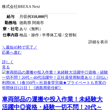
株式会社BREXA Next
給与
月収例
310,000
円
勤務地
徳島県 阿南市
寮・社宅
あり（無料）
仕事内容
検品・操作 / 半導体工場 / 交替制
詳細を表示
＼最短45秒で完了／
応募へ進む
詳しく
見る
車両部品の運搬や投入作業！未経験大
活躍中◎資格・経験一切不問！20代～