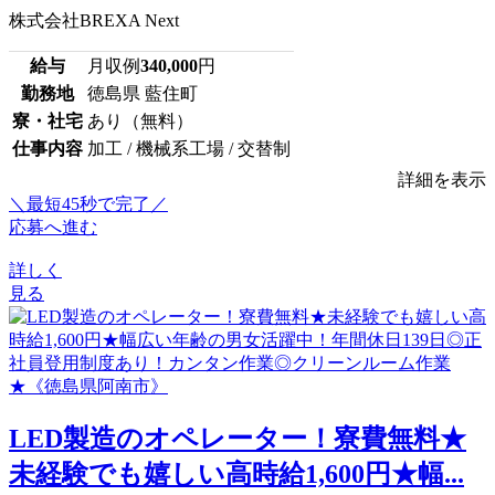
株式会社BREXA Next
給与
月収例
340,000
円
勤務地
徳島県 藍住町
寮・社宅
あり（無料）
仕事内容
加工 / 機械系工場 / 交替制
詳細を表示
＼最短45秒で完了／
応募へ進む
詳しく
見る
LED製造のオペレーター！寮費無料★
未経験でも嬉しい高時給1,600円★幅...