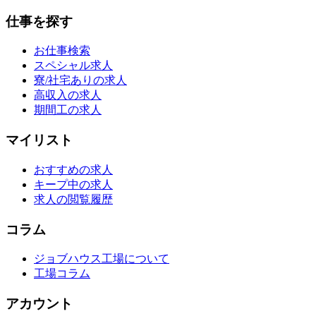
仕事を探す
お仕事検索
スペシャル求人
寮/社宅ありの求人
高収入の求人
期間工の求人
マイリスト
おすすめの求人
キープ中の求人
求人の閲覧履歴
コラム
ジョブハウス工場について
工場コラム
アカウント