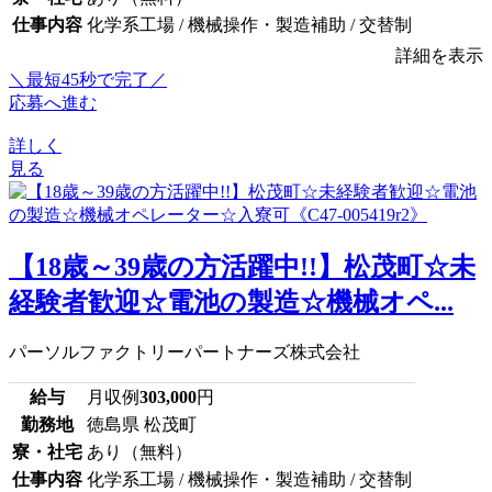
仕事内容
化学系工場 / 機械操作・製造補助 / 交替制
詳細を表示
＼最短45秒で完了／
応募へ進む
詳しく
見る
【18歳～39歳の方活躍中!!】松茂町☆未
経験者歓迎☆電池の製造☆機械オペ...
パーソルファクトリーパートナーズ株式会社
給与
月収例
303,000
円
勤務地
徳島県 松茂町
寮・社宅
あり（無料）
仕事内容
化学系工場 / 機械操作・製造補助 / 交替制