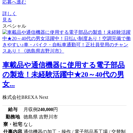
応募へ進む
詳しく
見る
スペシャル
車載品や通信機器に使用する電子部品
の製造！未経験活躍中★20～40代の男
女...
株式会社BREXA Next
給与
月収例
240,000
円
勤務地
徳島県 吉野川市
寮・社宅
なし
仕事内容
通信機器の加工・操作 / 電子部品系工場 / 交替制