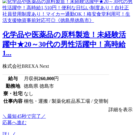
化学品や医薬品の原料製造！未経験活
躍中★20～30代の男性活躍中！高時給
1...
株式会社BREXA Next
給与
月収例
260,000
円
勤務地
徳島県 徳島市
寮・社宅
なし
仕事内容
梱包・運搬 / 製薬化粧品系工場 / 交替制
詳細を表示
＼最短45秒で完了／
応募へ進む
詳しく