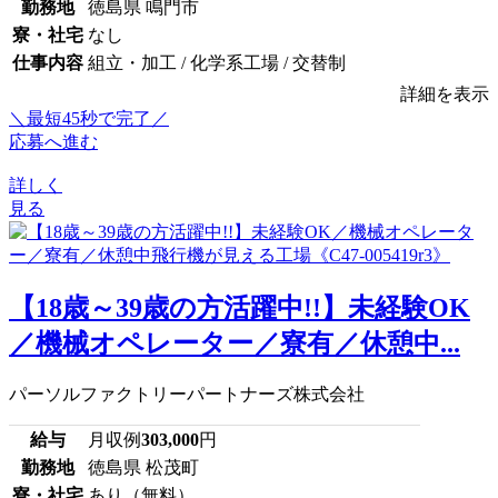
勤務地
徳島県 鳴門市
寮・社宅
なし
仕事内容
組立・加工 / 化学系工場 / 交替制
詳細を表示
＼最短45秒で完了／
応募へ進む
詳しく
見る
【18歳～39歳の方活躍中!!】未経験OK
／機械オペレーター／寮有／休憩中...
パーソルファクトリーパートナーズ株式会社
給与
月収例
303,000
円
勤務地
徳島県 松茂町
寮・社宅
あり（無料）