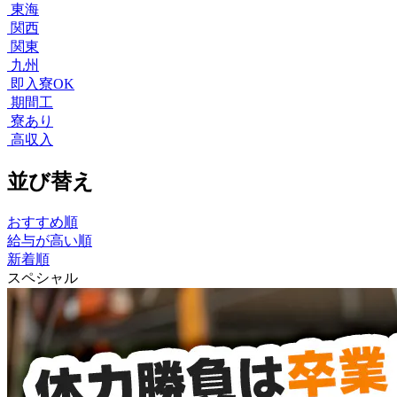
東海
関西
関東
九州
即入寮OK
期間工
寮あり
高収入
並び替え
おすすめ順
給与が高い順
新着順
スペシャル