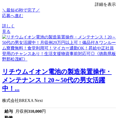
詳細を表示
＼最短45秒で完了／
応募へ進む
詳しく
見る
リチウムイオン電池の製造装置操作・
メンテナンス！20～50代の男女活躍
中！...
株式会社BREXA Next
給与
月収例
310,000
円
勤務