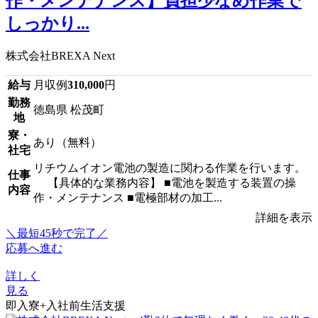
作・メンテナンス】負担少なめ作業で
しっかり...
株式会社BREXA Next
給与
月収例
310,000
円
勤務
徳島県 松茂町
地
寮・
あり（無料）
社宅
リチウムイオン電池の製造に関わる作業を行います。
仕事
【具体的な業務内容】 ■電池を製造する装置の操
内容
作・メンテナンス ■電極部材の加工...
詳細を表示
＼最短45秒で完了／
応募へ進む
詳しく
見る
即入寮+入社前生活支援