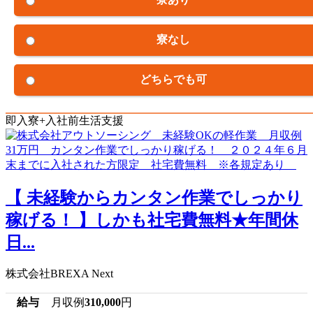
寮なし
どちらでも可
即入寮+入社前生活支援
【 未経験からカンタン作業でしっかり
稼げる！ 】しかも社宅費無料★年間休
日...
株式会社BREXA Next
給与
月収例
310,000
円