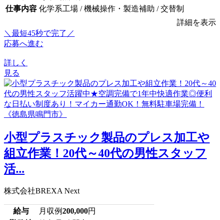
仕事内容
化学系工場 / 機械操作・製造補助 / 交替制
詳細を表示
＼最短45秒で完了／
応募へ進む
詳しく
見る
小型プラスチック製品のプレス加工や
組立作業！20代～40代の男性スタッフ
活...
株式会社BREXA Next
給与
月収例
200,000
円