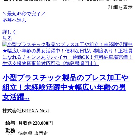
詳細を表示
＼最短45秒で完了／
応募へ進む
詳しく
見る
小型プラスチック製品のプレス加工や
組立！未経験活躍中★幅広い年齢の男
女活躍...
株式会社BREXA Next
給与
月収例
220,000
円
勤務
徳島県 鳴門市