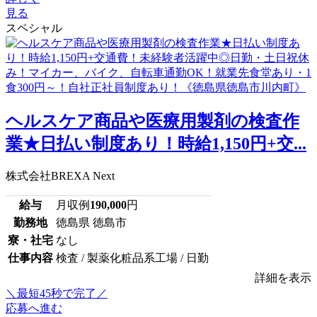
見る
スペシャル
ヘルスケア商品や医療用製剤の検査作
業★日払い制度あり！時給1,150円+交...
株式会社BREXA Next
給与
月収例
190,000
円
勤務地
徳島県 徳島市
寮・社宅
なし
仕事内容
検査 / 製薬化粧品系工場 / 日勤
詳細を表示
＼最短45秒で完了／
応募へ進む