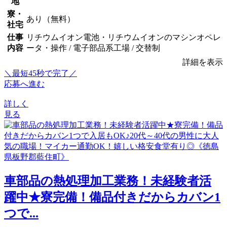
地
寮・
あり（無料）
社宅
仕事
リチウムイオン電池・リチウムイオンのマシンオペレ
内容
ータ・操作 / 電子部品系工場 / 交替制
詳細を表示
＼最短45秒で完了／
応募へ進む
詳しく
見る
車部品の熱処理加工業務！未経験者活
躍中★寮完備！備品付きだからカバン1
つで...