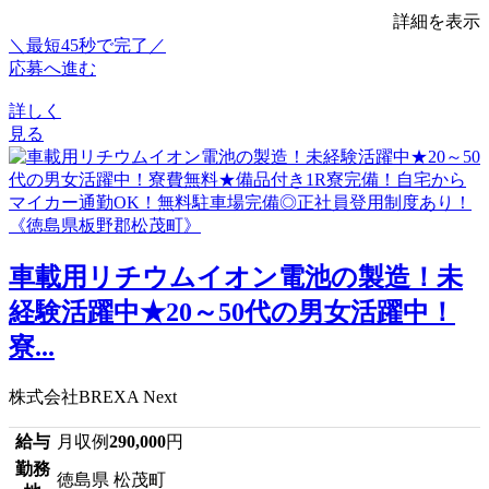
詳細を表示
＼最短45秒で完了／
応募へ進む
詳しく
見る
車載用リチウムイオン電池の製造！未
経験活躍中★20～50代の男女活躍中！
寮...
株式会社BREXA Next
給与
月収例
290,000
円
勤務
徳島県 松茂町