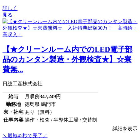
詳しく
見る
【★クリーンルーム内でのLED電子部
品のカンタン製造・外観検査★】☆寮
費無...
日総工産株式会社
給与
月収例
347,249
円
勤務地
徳島県 鳴門市
寮・社宅
あり（無料）
仕事内容
操作・検査 / 半導体工場 / 交替制
詳細を表示
＼最短45秒で完了／