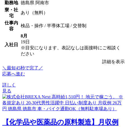
勤務地
徳島県 阿南市
寮・社
あり（無料）
宅
仕事内
検品・操作 / 半導体工場 / 交替制
容
8月
19日
入社日
※目安になります、表記なしは面接時にご相談く
ださい
詳細を表示
＼最短45秒で完了／
応募へ進む
詳しく
見る
【化学品や医薬品の原料製造】月収例