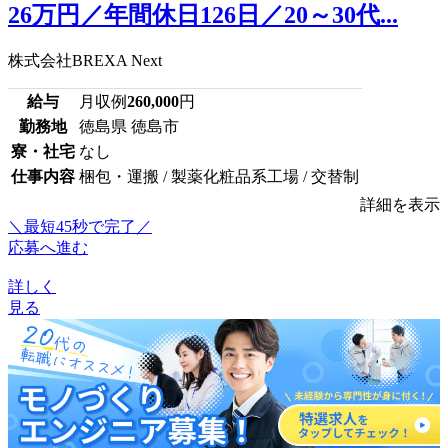
26万円／年間休日126日／20～30代...
株式会社BREXA Next
給与
月収例
260,000
円
勤務地
徳島県 徳島市
寮・社宅
なし
仕事内容
梱包・運搬 / 製薬化粧品系工場 / 交替制
詳細を表示
＼最短45秒で完了／
応募へ進む
詳しく
見る