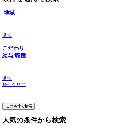
地域
選択
こだわり
給与/職種
選択
条件クリア
この条件で検索
人気の条件から検索