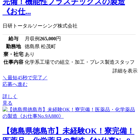
完備！機能性プラスチックスの製造
《お仕...
日研トータルソーシング株式会社
給与
月収例
265,000
円
勤務地
徳島県 松茂町
寮・社宅
あり
仕事内容
化学系工場での組立・加工・プレス製造スタッフ
詳細を表示
＼最短45秒で完了／
応募へ進む
詳しく
見る
【徳島県徳島市】未経験OK！寮完備！