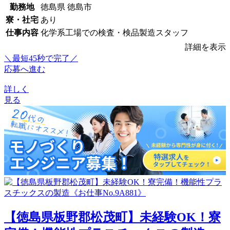
勤務地
徳島県 徳島市
寮・社宅
あり
仕事内容
化学系工場での検査・検品製造スタッフ
詳細を表示
＼最短45秒で完了／
応募へ進む
詳しく
見る
【徳島県板野郡松茂町】未経験OK！寮