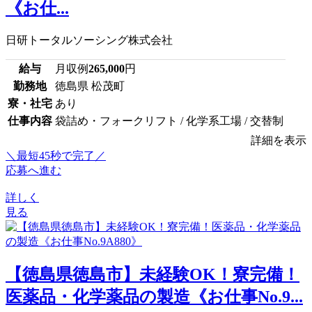
《お仕...
日研トータルソーシング株式会社
給与
月収例
265,000
円
勤務地
徳島県 松茂町
寮・社宅
あり
仕事内容
袋詰め・フォークリフト / 化学系工場 / 交替制
詳細を表示
＼最短45秒で完了／
応募へ進む
詳しく
見る
【徳島県徳島市】未経験OK！寮完備！
医薬品・化学薬品の製造《お仕事No.9...