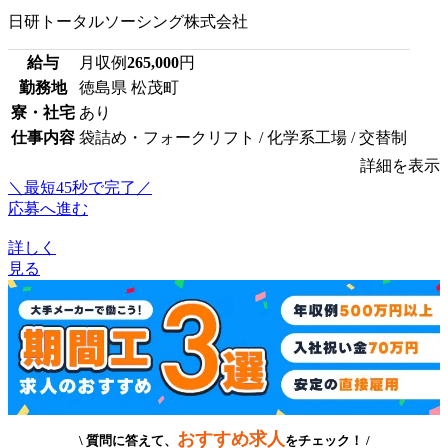
日研トータルソーシング株式会社
給与
月収例
265,000
円
勤務地
徳島県 松茂町
寮・社宅
あり
仕事内容
袋詰め・フォークリフト / 化学系工場 / 交替制
詳細を表示
＼最短45秒で完了／
応募へ進む
詳しく
見る
おすすめ求人
\ 質問に答えて、
をチェック！ /