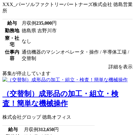
XXX_パーソルファクトリーパートナーズ株式会社 徳島営業
所
給与
月収例
235,000
円
勤務地
徳島県 吉野川市
寮・社
なし
宅
仕事内
通信機器のマシンオペレータ・操作 / 半導体工場 /
容
交替制
詳細を表示
募集が停止しています
（交替制）成形品の加工・組立・検
査！簡単な機械操作
株式会社グロップ 徳島オフィス
給与
月収例
312,650
円