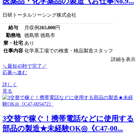
医薬品・化学薬品の製造《お仕事No.9...
日研トータルソーシング株式会社
給与
月収例
265,000
円
勤務地
徳島県 徳島市
寮・社宅
あり
仕事内容
化学系工場での検査・検品製造スタッフ
詳細を表示
＼最短45秒で完了／
応募へ進む
詳しく
見る
3交替で稼ぐ！携帯電話などに使用する
部品の製造★未経験OK◎《C47-00...