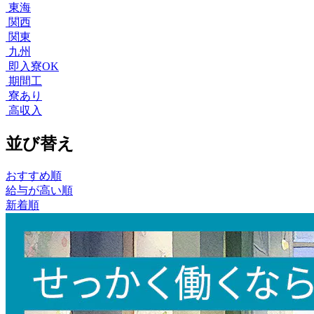
東海
関西
関東
九州
即入寮OK
期間工
寮あり
高収入
並び替え
おすすめ順
給与が高い順
新着順