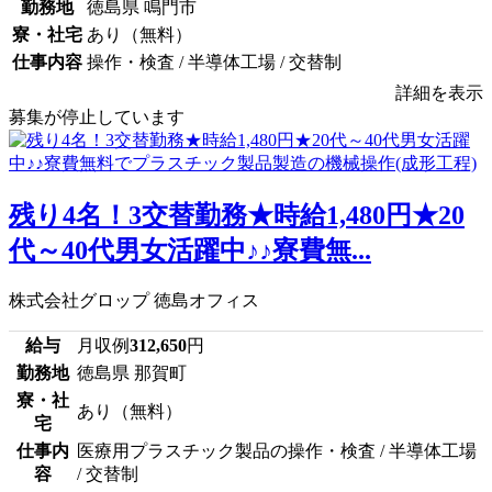
勤務地
徳島県 鳴門市
寮・社宅
あり（無料）
仕事内容
操作・検査 / 半導体工場 / 交替制
詳細を表示
募集が停止しています
残り4名！3交替勤務★時給1,480円★20
代～40代男女活躍中♪♪寮費無...
株式会社グロップ 徳島オフィス
給与
月収例
312,650
円
勤務地
徳島県 那賀町
寮・社
あり（無料）
宅
仕事内
医療用プラスチック製品の操作・検査 / 半導体工場
容
/ 交替制