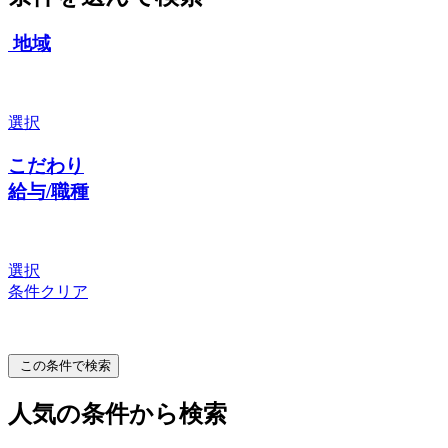
地域
選択
こだわり
給与/職種
選択
条件クリア
この条件で検索
人気の条件から検索