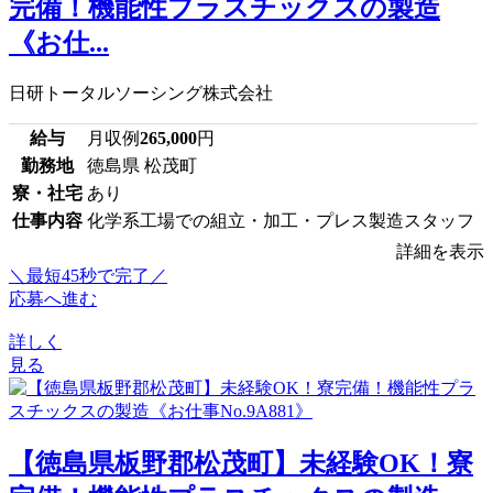
完備！機能性プラスチックスの製造
《お仕...
日研トータルソーシング株式会社
給与
月収例
265,000
円
勤務地
徳島県 松茂町
寮・社宅
あり
仕事内容
化学系工場での組立・加工・プレス製造スタッフ
詳細を表示
＼最短45秒で完了／
応募へ進む
詳しく
見る
【徳島県板野郡松茂町】未経験OK！寮