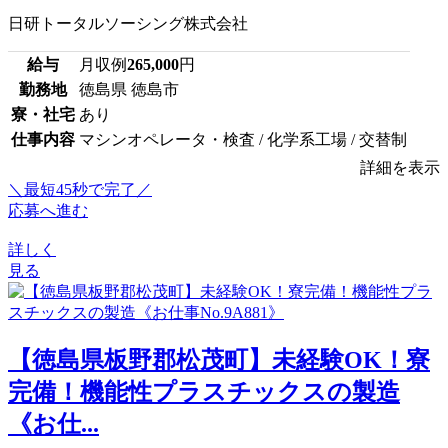
日研トータルソーシング株式会社
給与
月収例
265,000
円
勤務地
徳島県 徳島市
寮・社宅
あり
仕事内容
マシンオペレータ・検査 / 化学系工場 / 交替制
詳細を表示
＼最短45秒で完了／
応募へ進む
詳しく
見る
【徳島県板野郡松茂町】未経験OK！寮
完備！機能性プラスチックスの製造
《お仕...