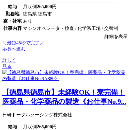
給与
月収例
265,000
円
勤務地
徳島県 徳島市
寮・社宅
あり
仕事内容
マシンオペレータ・検査 / 化学系工場 / 交替制
詳細を表示
＼最短45秒で完了／
応募へ進む
詳しく
見る
【徳島県徳島市】未経験OK！寮完備！
医薬品・化学薬品の製造《お仕事No.9...
日研トータルソーシング株式会社
給与
月収例
265,000
円