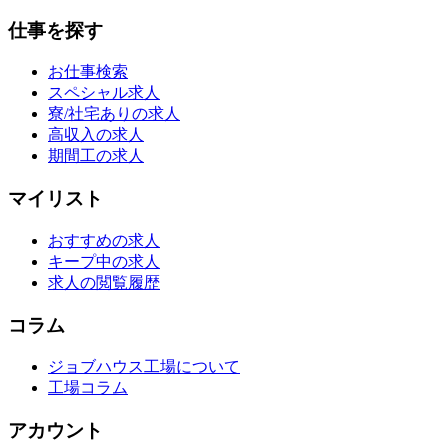
仕事を探す
お仕事検索
スペシャル求人
寮/社宅ありの求人
高収入の求人
期間工の求人
マイリスト
おすすめの求人
キープ中の求人
求人の閲覧履歴
コラム
ジョブハウス工場について
工場コラム
アカウント