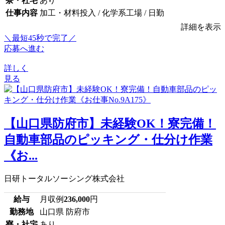
寮・社宅
あり
仕事内容
加工・材料投入 / 化学系工場 / 日勤
詳細を表示
＼最短45秒で完了／
応募へ進む
詳しく
見る
【山口県防府市】未経験OK！寮完備！
自動車部品のピッキング・仕分け作業
《お...
日研トータルソーシング株式会社
給与
月収例
236,000
円
勤務地
山口県 防府市
寮・社宅
あり