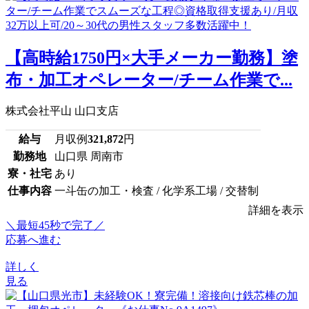
【高時給1750円×大手メーカー勤務】塗
布・加工オペレーター/チーム作業で...
株式会社平山 山口支店
給与
月収例
321,872
円
勤務地
山口県 周南市
寮・社宅
あり
仕事内容
一斗缶の加工・検査 / 化学系工場 / 交替制
詳細を表示
＼最短45秒で完了／
応募へ進む
詳しく
見る