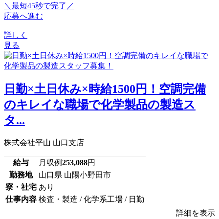
＼最短45秒で完了／
応募へ進む
詳しく
見る
日勤×土日休み×時給1500円！空調完備
のキレイな職場で化学製品の製造ス
タ...
株式会社平山 山口支店
給与
月収例
253,088
円
勤務地
山口県 山陽小野田市
寮・社宅
あり
仕事内容
検査・製造 / 化学系工場 / 日勤
詳細を表示