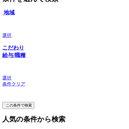
地域
選択
こだわり
給与/職種
選択
条件クリア
この条件で検索
人気の条件から検索