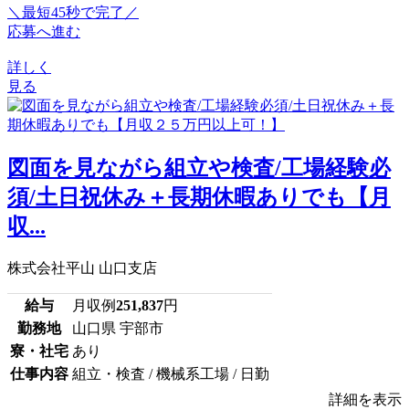
＼最短45秒で完了／
応募へ進む
詳しく
見る
図面を見ながら組立や検査/工場経験必
須/土日祝休み＋長期休暇ありでも【月
収...
株式会社平山 山口支店
給与
月収例
251,837
円
勤務地
山口県 宇部市
寮・社宅
あり
仕事内容
組立・検査 / 機械系工場 / 日勤
詳細を表示