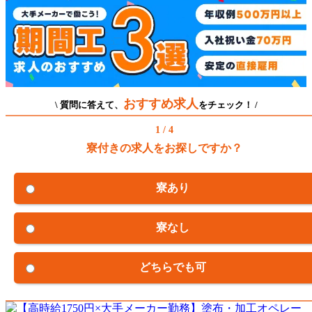
おすすめ求人
\ 質問に答えて、
をチェック！ /
1 / 4
寮付きの求人をお探しですか？
寮あり
寮なし
どちらでも可