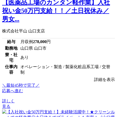
【医薬品工場のカンタン軽作業】入社
祝い金50万円支給！！／土日祝休み／
男女...
株式会社平山 山口支店
給与
月収例
278,000
円
勤務地
山口県 山口市
寮・社
あり
宅
仕事内
オペレーション・製造 / 製薬化粧品系工場 / 交替
容
制
詳細を表示
＼最短45秒で完了／
応募へ進む
詳しく
見る