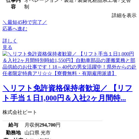
仕事内
オペレーション・製造 / 製薬化粧品系工場 / 交替
容
制
詳細を表示
＼最短45秒で完了／
応募へ進む
詳しく
見る
＼リフト免許資格保持者歓迎／ 【リフ
ト手当１日1,000円＆入社2ヶ月間特...
株式会社ビート
給与
月収例
294,700
円
勤務地
山口県 光市