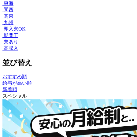
東海
関西
関東
九州
即入寮OK
期間工
寮あり
高収入
並び替え
おすすめ順
給与が高い順
新着順
スペシャル