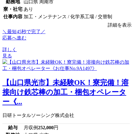
勤務地
山口県 周南市
寮・社宅
あり
仕事内容
加工・メンテナンス / 化学系工場 / 交替制
詳細を表示
＼最短45秒で完了／
応募へ進む
詳しく
見る
【山口県光市】未経験OK！寮完備！溶
接向け鉄芯棒の加工・梱包オペレータ
ー《...
日研トータルソーシング株式会社
給与
月収例
252,000
円