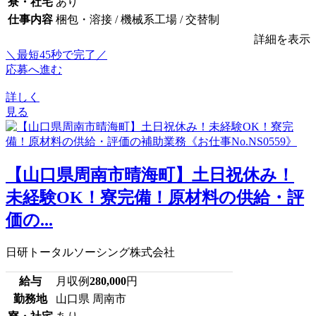
寮・社宅
あり
仕事内容
梱包・溶接 / 機械系工場 / 交替制
詳細を表示
＼最短45秒で完了／
応募へ進む
詳しく
見る
【山口県周南市晴海町】土日祝休み！
未経験OK！寮完備！原材料の供給・評
価の...
日研トータルソーシング株式会社
給与
月収例
280,000
円
勤務地
山口県 周南市