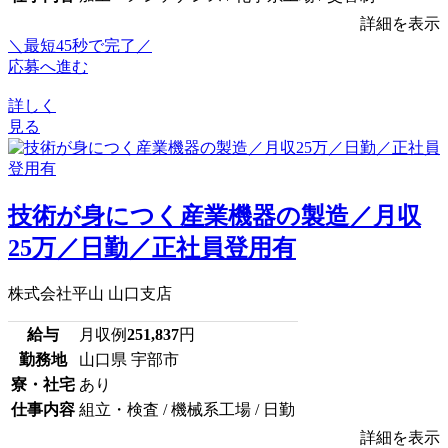
詳細を表示
＼最短45秒で完了／
応募へ進む
詳しく
見る
技術が身につく産業機器の製造／月収
25万／日勤／正社員登用有
株式会社平山 山口支店
給与
月収例
251,837
円
勤務地
山口県 宇部市
寮・社宅
あり
仕事内容
組立・検査 / 機械系工場 / 日勤
詳細を表示