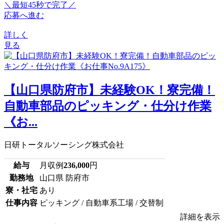
＼最短45秒で完了／
応募へ進む
詳しく
見る
【山口県防府市】未経験OK！寮完備！
自動車部品のピッキング・仕分け作業
《お...
日研トータルソーシング株式会社
給与
月収例
236,000
円
勤務地
山口県 防府市
寮・社宅
あり
仕事内容
ピッキング / 自動車系工場 / 交替制
詳細を表示