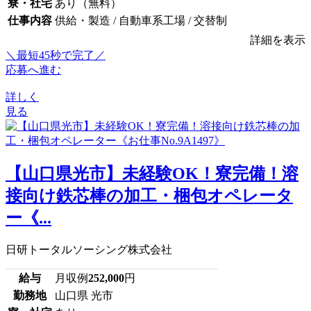
寮・社宅
あり（無料）
仕事内容
供給・製造 / 自動車系工場 / 交替制
詳細を表示
＼最短45秒で完了／
応募へ進む
詳しく
見る
【山口県光市】未経験OK！寮完備！溶
接向け鉄芯棒の加工・梱包オペレータ
ー《...
日研トータルソーシング株式会社
給与
月収例
252,000
円
勤務地
山口県 光市