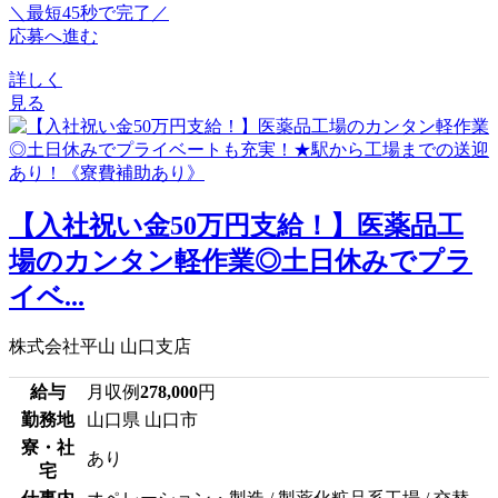
＼最短45秒で完了／
応募へ進む
詳しく
見る
【入社祝い金50万円支給！】医薬品工
場のカンタン軽作業◎土日休みでプラ
イベ...
株式会社平山 山口支店
給与
月収例
278,000
円
勤務地
山口県 山口市
寮・社
あり
宅