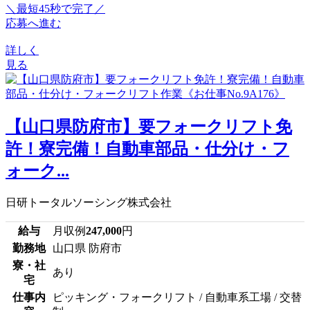
＼最短45秒で完了／
応募へ進む
詳しく
見る
【山口県防府市】要フォークリフト免
許！寮完備！自動車部品・仕分け・フ
ォーク...
日研トータルソーシング株式会社
給与
月収例
247,000
円
勤務地
山口県 防府市
寮・社
あり
宅
仕事内
ピッキング・フォークリフト / 自動車系工場 / 交替