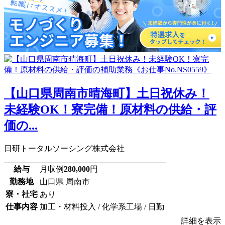
【山口県周南市晴海町】土日祝休み！
未経験OK！寮完備！原材料の供給・評
価の...
日研トータルソーシング株式会社
給与
月収例
280,000
円
勤務地
山口県 周南市
寮・社宅
あり
仕事内容
加工・材料投入 / 化学系工場 / 日勤
詳細を表示