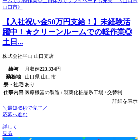
【入社祝い金50万円支給！】未経験活
躍中！★クリーンルームでの軽作業◎
土日...
株式会社平山 山口支店
給与
月収例
223,334
円
勤務地
山口県 山口市
寮・社宅
あり
仕事内容
医療機器の製造 / 製薬化粧品系工場 / 交替制
詳細を表示
＼最短45秒で完了／
応募へ進む
詳しく
見る