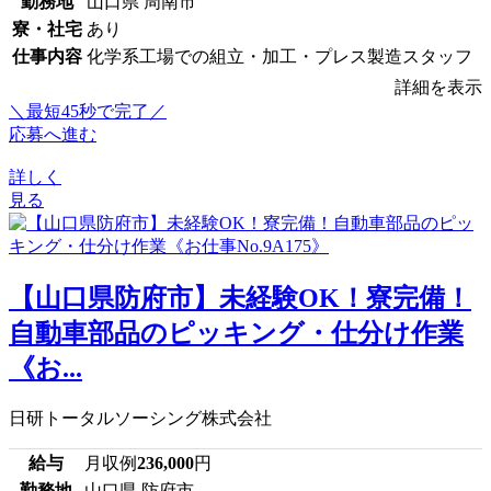
勤務地
山口県 周南市
寮・社宅
あり
仕事内容
化学系工場での組立・加工・プレス製造スタッフ
詳細を表示
＼最短45秒で完了／
応募へ進む
詳しく
見る
【山口県防府市】未経験OK！寮完備！
自動車部品のピッキング・仕分け作業
《お...
日研トータルソーシング株式会社
給与
月収例
236,000
円
勤務地
山口県 防府市