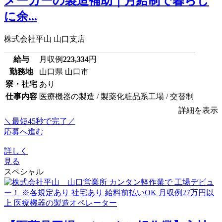
メーカーの製造補助｜月給制で暮らし
に余...
株式会社平山 山口支店
給与
月収例
223,334
円
勤務地
山口県 山口市
寮・社宅
あり
仕事内容
医療機器の製造 / 製薬化粧品系工場 / 交替制
詳細を表示
＼最短45秒で完了／
応募へ進む
詳しく
見る
スペシャル