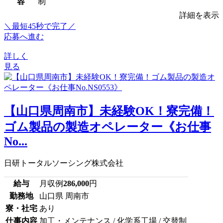
容
制
詳細を表示
＼最短45秒で完了／
応募へ進む
詳しく
見る
【山口県周南市】未経験OK！寮完備！
ゴム製品の製造オペレーター《お仕事
No...
日研トータルソーシング株式会社
給与
月収例
286,000
円
勤務地
山口県 周南市
寮・社宅
あり
仕事内容
加工・メンテナンス / 化学系工場 / 交替制