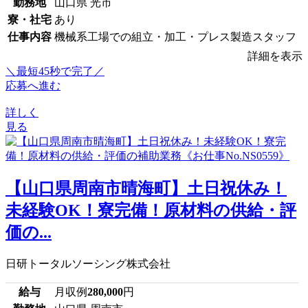
勤務地
山口県 光市
寮・社宅
あり
仕事内容
機械系工場での組立・加工・プレス製造スタッフ
詳細を表示
＼最短45秒で完了／
応募へ進む
詳しく
見る
【山口県周南市晴海町】土日祝休み！
未経験OK！寮完備！原材料の供給・評
価の...
日研トータルソーシング株式会社
給与
月収例
280,000
円