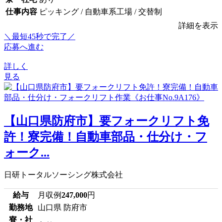
仕事内容
ピッキング / 自動車系工場 / 交替制
詳細を表示
＼最短45秒で完了／
応募へ進む
詳しく
見る
【山口県防府市】要フォークリフト免
許！寮完備！自動車部品・仕分け・フ
ォーク...
日研トータルソーシング株式会社
給与
月収例
247,000
円
勤務地
山口県 防府市
寮・社