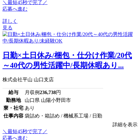
＼最短45秒で完了／
応募へ進む
詳しく
見る
日勤×土日休み/梱包・仕分け作業/20代
～40代の男性活躍中/長期休暇あり...
株式会社平山 山口支店
給与
月収例
236,738
円
勤務地
山口県 山陽小野田市
寮・社宅
あり
仕事内容
袋詰め・箱詰め / 機械系工場 / 日勤
詳細を表示
＼最短45秒で完了／
応募へ進む