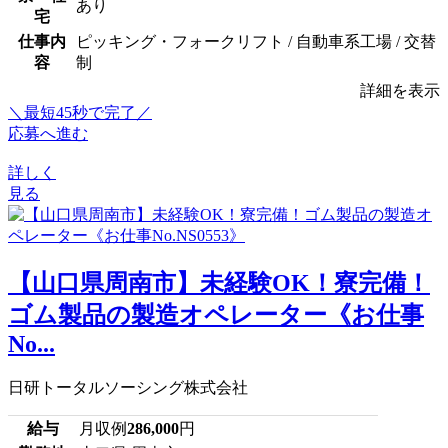
あり
宅
仕事内
ピッキング・フォークリフト / 自動車系工場 / 交替
容
制
詳細を表示
＼最短45秒で完了／
応募へ進む
詳しく
見る
【山口県周南市】未経験OK！寮完備！
ゴム製品の製造オペレーター《お仕事
No...
日研トータルソーシング株式会社
給与
月収例
286,000
円