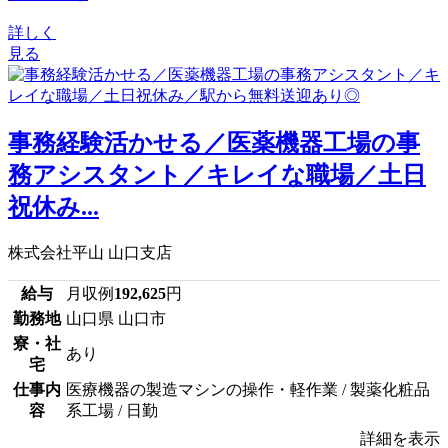
詳しく
見る
事務経験活かせる／医薬機器工場の事
務アシスタント／キレイな職場／土日
祝休み...
株式会社平山 山口支店
給与
月収例
192,625
円
勤務地
山口県 山口市
寮・社
あり
宅
仕事内
医療機器の製造マシンの操作・軽作業 / 製薬化粧品
容
系工場 / 日勤
詳細を表示