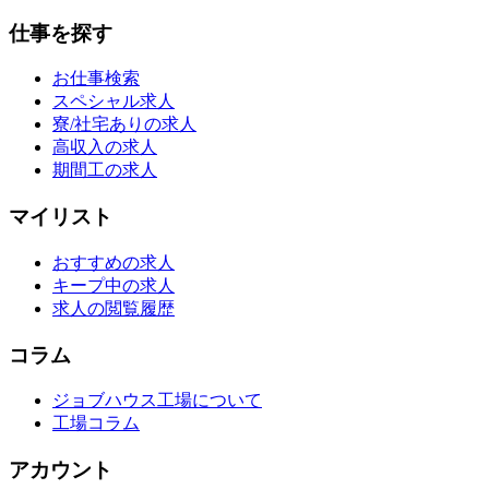
仕事を探す
お仕事検索
スペシャル求人
寮/社宅ありの求人
高収入の求人
期間工の求人
マイリスト
おすすめの求人
キープ中の求人
求人の閲覧履歴
コラム
ジョブハウス工場について
工場コラム
アカウント