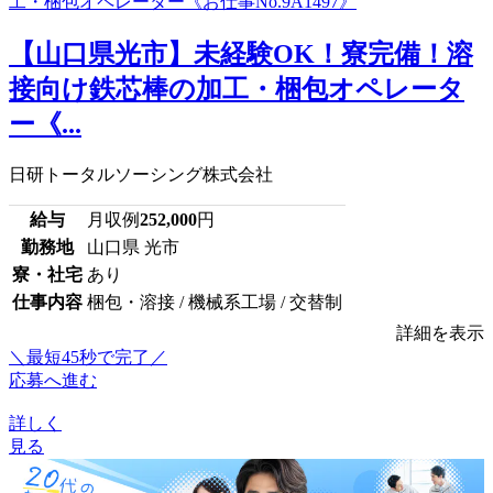
【山口県光市】未経験OK！寮完備！溶
接向け鉄芯棒の加工・梱包オペレータ
ー《...
日研トータルソーシング株式会社
給与
月収例
252,000
円
勤務地
山口県 光市
寮・社宅
あり
仕事内容
梱包・溶接 / 機械系工場 / 交替制
詳細を表示
＼最短45秒で完了／
応募へ進む
詳しく
見る