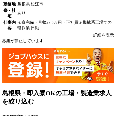
勤務地
島根県 松江市
寮・社
あり
宅
仕事内
≪寮完備・月収28.5万円・正社員≫機械系工場での
容
軽作業 日勤
詳細を表示
募集が停止しています
島根県・即入寮OKの工場・製造業求人
を絞り込む