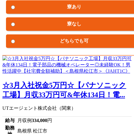
寮あり
寮なし
どちらでも可
☆3月入社祝金5万円☆【パナソニック
工場】月収33万円可&年休134日！電...
UTエージェント株式会社（関東）
給与
月収例
334,000
円
勤務
島根県 松江市