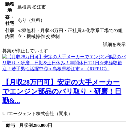
勤務
島根県 松江市
地
寮・
あり（無料）
社宅
仕事
≪寮無料・月収33万円・正社員≫化学系工場での組
内容
立・機械操作 交替制
詳細を表示
募集が停止しています
【月収28万円可】安定の大手メーカー
でエンジン部品のバリ取り・研磨！日
勤&...
UTエージェント株式会社（関東）
給与
月収例
286,000
円