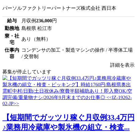
パーソルファクトリーパートナーズ株式会社 西日本
給与
月収例
236,000
円
勤務地
島根県 松江市
寮・社
あり（無料）
宅
仕事内
コンデンサの加工・製造マシンの操作 / 半導体工場
容
/ 交替制
詳細を表示
募集が停止しています
【短期間でガッツリ稼ぐ月収例33.4万円
♪業務用冷蔵庫や製氷機の組立・検査...