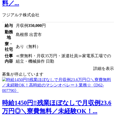
料／...
フジアルテ株式会社
給与
月収例
350,000
円
勤務
島根県 出雲市
地
寮・
あり（無料）
社宅
仕事
≪寮無料・月収35万円・派遣社員≫家電系工場での
内容
組立・機械操作 日勤
詳細を表示
募集が停止しています
時給1450円‼残業ほぼなしで月収例23.6
万円◎＼寮費無料／未経験OK！...