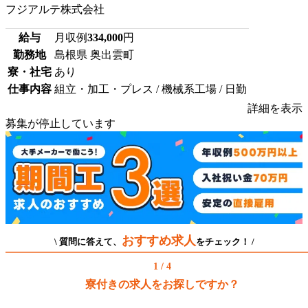
フジアルテ株式会社
給与
月収例
334,000
円
勤務地
島根県 奥出雲町
寮・社宅
あり
仕事内容
組立・加工・プレス / 機械系工場 / 日勤
詳細を表示
募集が停止しています
おすすめ求人
\ 質問に答えて、
をチェック！ /
1 / 4
寮付きの求人をお探しですか？