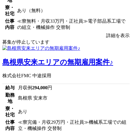
地
寮・
あり（無料）
社宅
仕事
≪寮無料・月収33万円・正社員≫電子部品系工場で
内容
の組立・機械操作 交替制
詳細を表示
募集が停止しています
島根県安来エリアの無期雇用案件♪
株式会社FMC 中途採用
給与
月収例
294,000
円
勤務
島根県 安来市
地
寮・
あり
社宅
仕事
≪寮完備・月収29万円・正社員≫機械系工場での組
内容
立・機械操作 交替制