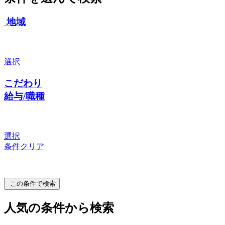
地域
選択
こだわり
給与/職種
選択
条件クリア
この条件で検索
人気の条件から検索