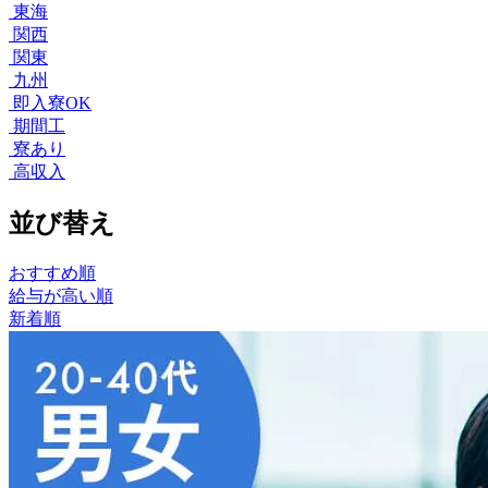
東海
関西
関東
九州
即入寮OK
期間工
寮あり
高収入
並び替え
おすすめ順
給与が高い順
新着順