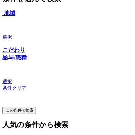
地域
選択
こだわり
給与/職種
選択
条件クリア
この条件で検索
人気の条件から検索