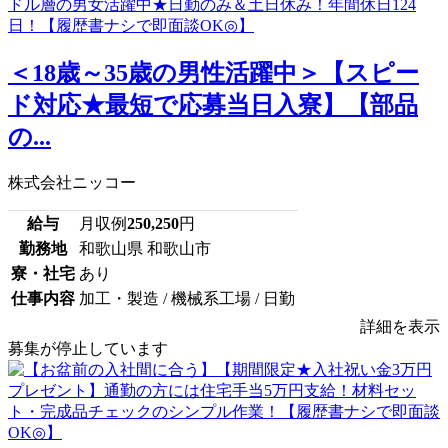
＜18歳～35歳の男性活躍中＞【スピー
ド対応★最短で応募当日入寮】【部品
の...
株式会社ニッコー
給与
月収例
250,250
円
勤務地
和歌山県 和歌山市
寮・社宅
あり
仕事内容
加工・製造 / 機械系工場 / 日勤
詳細を表示
募集が停止しています