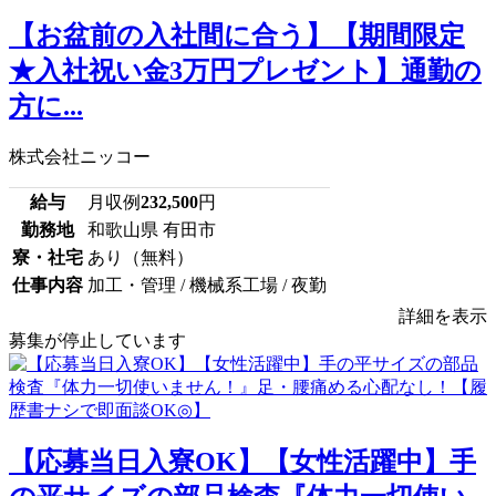
【お盆前の入社間に合う】【期間限定
★入社祝い金3万円プレゼント】通勤の
方に...
株式会社ニッコー
給与
月収例
232,500
円
勤務地
和歌山県 有田市
寮・社宅
あり（無料）
仕事内容
加工・管理 / 機械系工場 / 夜勤
詳細を表示
募集が停止しています
【応募当日入寮OK】【女性活躍中】手