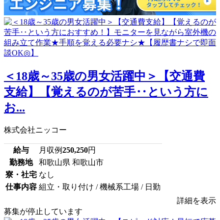
＜18歳～35歳の男女活躍中＞【交通費
支給】【覚えるのが苦手‥という方に
お...
株式会社ニッコー
給与
月収例
250,250
円
勤務地
和歌山県 和歌山市
寮・社宅
なし
仕事内容
組立・取り付け / 機械系工場 / 日勤
詳細を表示
募集が停止しています