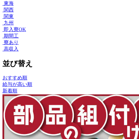
東海
関西
関東
九州
即入寮OK
期間工
寮あり
高収入
並び替え
おすすめ順
給与が高い順
新着順