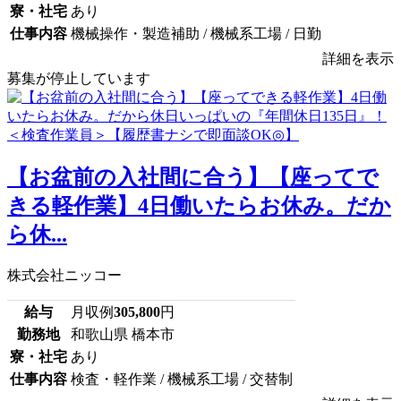
寮・社宅
あり
仕事内容
機械操作・製造補助 / 機械系工場 / 日勤
詳細を表示
募集が停止しています
【お盆前の入社間に合う】【座ってで
きる軽作業】4日働いたらお休み。だか
ら休...
株式会社ニッコー
給与
月収例
305,800
円
勤務地
和歌山県 橋本市
寮・社宅
あり
仕事内容
検査・軽作業 / 機械系工場 / 交替制