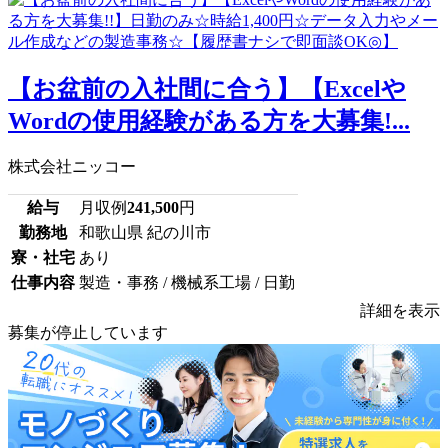
【お盆前の入社間に合う】【Excelや
Wordの使用経験がある方を大募集!...
株式会社ニッコー
給与
月収例
241,500
円
勤務地
和歌山県 紀の川市
寮・社宅
あり
仕事内容
製造・事務 / 機械系工場 / 日勤
詳細を表示
募集が停止しています