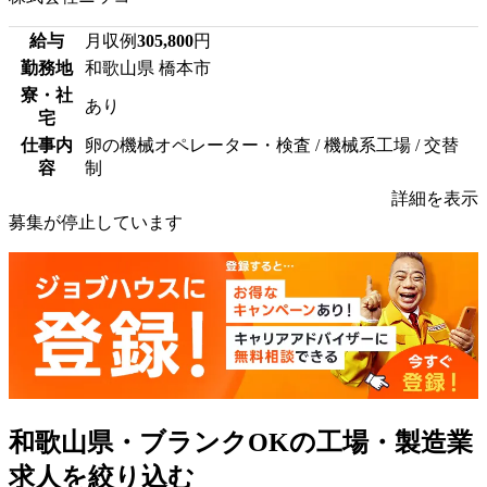
給与
月収例
305,800
円
勤務地
和歌山県 橋本市
寮・社
あり
宅
仕事内
卵の機械オペレーター・検査 / 機械系工場 / 交替
容
制
詳細を表示
募集が停止しています
和歌山県・ブランクOKの工場・製造業
求人を絞り込む