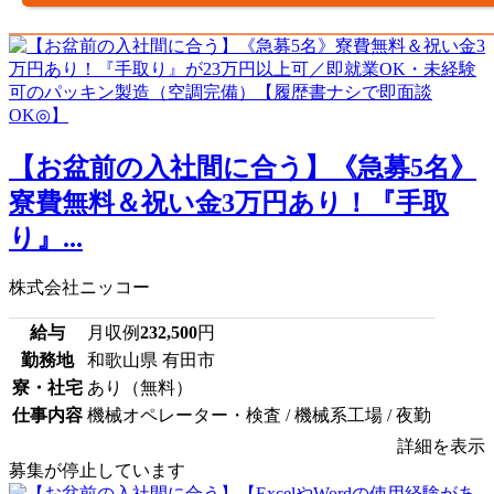
【お盆前の入社間に合う】《急募5名》
寮費無料＆祝い金3万円あり！『手取
り』...
株式会社ニッコー
給与
月収例
232,500
円
勤務地
和歌山県 有田市
寮・社宅
あり（無料）
仕事内容
機械オペレーター・検査 / 機械系工場 / 夜勤
詳細を表示
募集が停止しています