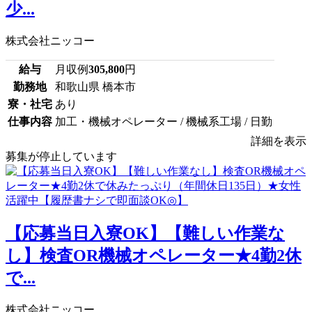
少...
株式会社ニッコー
給与
月収例
305,800
円
勤務地
和歌山県 橋本市
寮・社宅
あり
仕事内容
加工・機械オペレーター / 機械系工場 / 日勤
詳細を表示
募集が停止しています
【応募当日入寮OK】【難しい作業な
し】検査OR機械オペレーター★4勤2休
で...
株式会社ニッコー