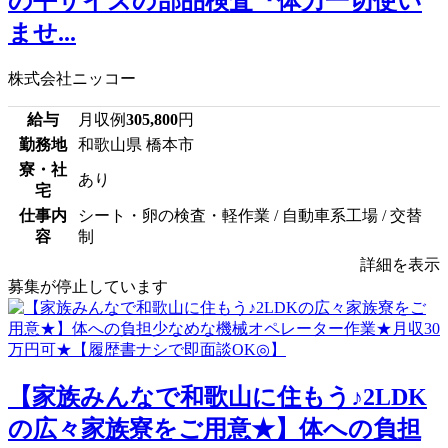
の平サイズの部品検査『体力一切使い
ませ...
株式会社ニッコー
給与
月収例
305,800
円
勤務地
和歌山県 橋本市
寮・社
あり
宅
仕事内
シート・卵の検査・軽作業 / 自動車系工場 / 交替
容
制
詳細を表示
募集が停止しています
【家族みんなで和歌山に住もう♪2LDK
の広々家族寮をご用意★】体への負担