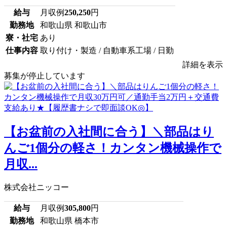
給与
月収例
250,250
円
勤務地
和歌山県 和歌山市
寮・社宅
あり
仕事内容
取り付け・製造 / 自動車系工場 / 日勤
詳細を表示
募集が停止しています
【お盆前の入社間に合う】＼部品はり
んご1個分の軽さ！カンタン機械操作で
月収...
株式会社ニッコー
給与
月収例
305,800
円
勤務地
和歌山県 橋本市