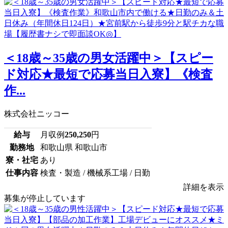
＜18歳～35歳の男女活躍中＞【スピー
ド対応★最短で応募当日入寮】《検査
作...
株式会社ニッコー
給与
月収例
250,250
円
勤務地
和歌山県 和歌山市
寮・社宅
あり
仕事内容
検査・製造 / 機械系工場 / 日勤
詳細を表示
募集が停止しています