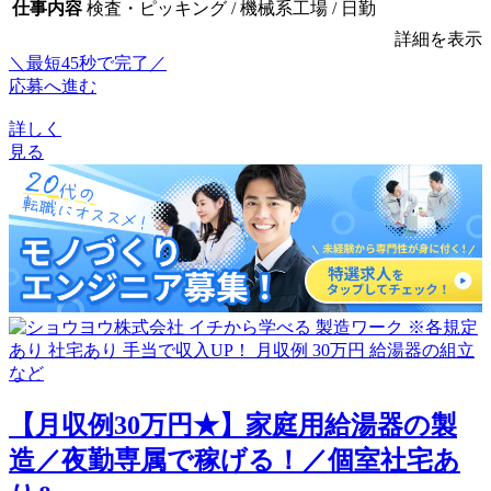
仕事内容
検査・ピッキング / 機械系工場 / 日勤
詳細を表示
＼最短45秒で完了／
応募へ進む
詳しく
見る
【月収例30万円★】家庭用給湯器の製
造／夜勤専属で稼げる！／個室社宅あ