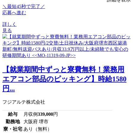
＼最短45秒で完了／
応募へ進む
詳しく
見る
【就業期間中ずっと寮費無料！業務用
エアコン部品のピッキング】時給1580
円...
フジアルテ株式会社
給与
月収例
339,000
円
勤務地
大阪府 堺市
寮・社宅
あり（無料）