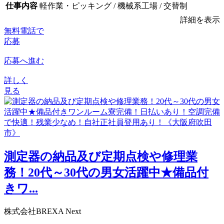
仕事内容
軽作業・ピッキング / 機械系工場 / 交替制
詳細を表示
無料電話で
応募
応募へ進む
詳しく
見る
測定器の納品及び定期点検や修理業
務！20代～30代の男女活躍中★備品付
きワ...
株式会社BREXA Next