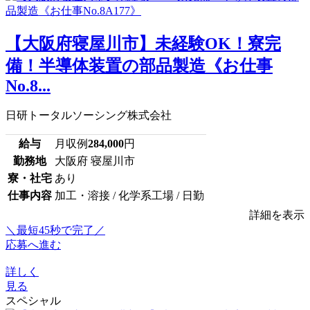
【大阪府寝屋川市】未経験OK！寮完
備！半導体装置の部品製造《お仕事
No.8...
日研トータルソーシング株式会社
給与
月収例
284,000
円
勤務地
大阪府 寝屋川市
寮・社宅
あり
仕事内容
加工・溶接 / 化学系工場 / 日勤
詳細を表示
＼最短45秒で完了／
応募へ進む
詳しく
見る
スペシャル