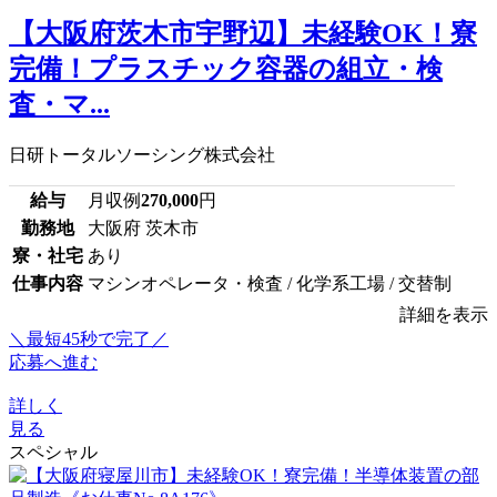
【大阪府茨木市宇野辺】未経験OK！寮
完備！プラスチック容器の組立・検
査・マ...
日研トータルソーシング株式会社
給与
月収例
270,000
円
勤務地
大阪府 茨木市
寮・社宅
あり
仕事内容
マシンオペレータ・検査 / 化学系工場 / 交替制
詳細を表示
＼最短45秒で完了／
応募へ進む
詳しく
見る
スペシャル