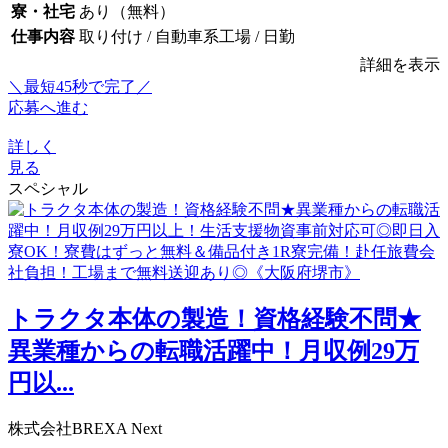
寮・社宅
あり（無料）
仕事内容
取り付け / 自動車系工場 / 日勤
詳細を表示
＼最短45秒で完了／
応募へ進む
詳しく
見る
スペシャル
トラクタ本体の製造！資格経験不問★
異業種からの転職活躍中！月収例29万
円以...
株式会社BREXA Next