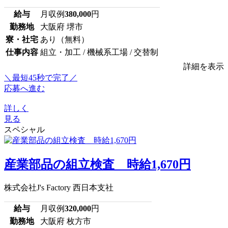
給与
月収例
380,000
円
勤務地
大阪府 堺市
寮・社宅
あり（無料）
仕事内容
組立・加工 / 機械系工場 / 交替制
詳細を表示
＼最短45秒で完了／
応募へ進む
詳しく
見る
スペシャル
産業部品の組立検査 時給1,670円
株式会社J's Factory 西日本支社
給与
月収例
320,000
円
勤務地
大阪府 枚方市