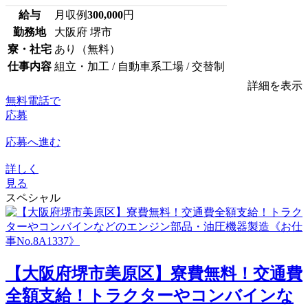
給与
月収例
300,000
円
勤務地
大阪府 堺市
寮・社宅
あり（無料）
仕事内容
組立・加工 / 自動車系工場 / 交替制
詳細を表示
無料電話で
応募
応募へ進む
詳しく
見る
スペシャル
【大阪府堺市美原区】寮費無料！交通費
全額支給！トラクターやコンバインな