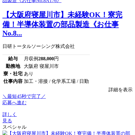
【大阪府寝屋川市】未経験OK！寮完
備！半導体装置の部品製造《お仕事
No.8...
日研トータルソーシング株式会社
給与
月収例
288,000
円
勤務地
大阪府 寝屋川市
寮・社宅
あり
仕事内容
加工・溶接 / 化学系工場 / 日勤
詳細を表示
＼最短45秒で完了／
応募へ進む
詳しく
見る
スペシャル