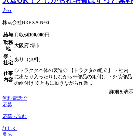
入居OK！／しかも社宅費はずっと無料
♪...
株式会社BREXA Next
給与
月収例
300,000
円
勤務
大阪府 堺市
地
寮・
あり（無料）
社宅
◇トラクタ本体の製造◇ 【トラクタの組立】 ・社内
仕事
に出たり入ったりしながら車部品の組付け ・外装部品
内容
の組付け ※ともに動きながら作業...
詳細を表示
無料電話で
応募
応募へ進む
詳しく
見る