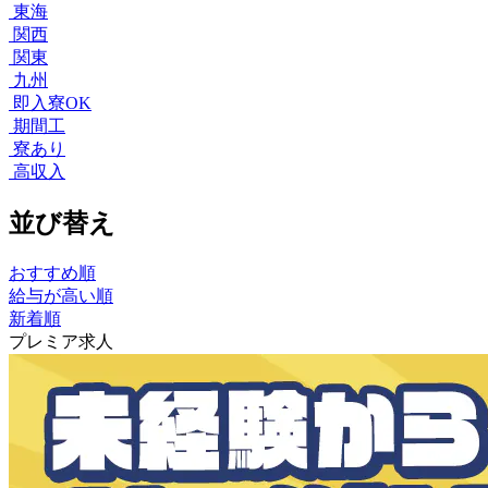
東海
関西
関東
九州
即入寮OK
期間工
寮あり
高収入
並び替え
おすすめ順
給与が高い順
新着順
プレミア求人