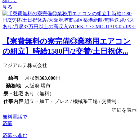
詳しく
見る
【寮費無料の寮完備◎業務用エアコン
の組立】時給1580円/2交替/土日祝休...
フジアルテ株式会社
給与
月収例
363,000
円
勤務地
大阪府 堺市
寮・社宅
あり（無料）
仕事内容
組立・加工・プレス / 機械系工場 / 交替制
詳細を表示
無料電話で
応募
応募へ進む