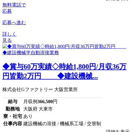
無料電話で
応募
応募へ進む
詳しく
見る
◆賞与60万実績◇時給1,800円/月収36万
円皆勤2万円 ◆建設機械...
株式会社Gファクトリー 大阪営業所
給与
月収例
366,500
円
勤務地
大阪府 大東市
寮・社宅
あり
仕事内容
建設機械の溶接 / 機械系工場 / 交替制
詳細を表示