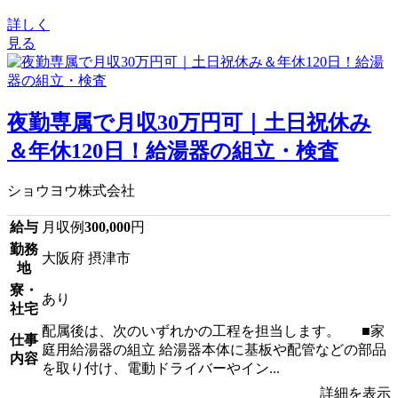
詳しく
見る
夜勤専属で月収30万円可｜土日祝休み
＆年休120日！給湯器の組立・検査
ショウヨウ株式会社
給与
月収例
300,000
円
勤務
大阪府 摂津市
地
寮・
あり
社宅
配属後は、次のいずれかの工程を担当します。 ■家
仕事
庭用給湯器の組立 給湯器本体に基板や配管などの部品
内容
を取り付け、電動ドライバーやイン...
詳細を表示