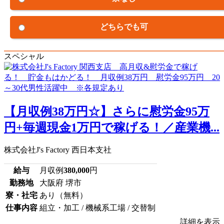
どちらでも可
スペシャル
【月収例38万円☆】さらに慰労金95万
円+毎週現金1万円で稼げる！／産業機...
株式会社J's Factory 西日本支社
給与
月収例
380,000
円
勤務地
大阪府 堺市
寮・社宅
あり（無料）
仕事内容
組立・加工 / 機械系工場 / 交替制
詳細を表示