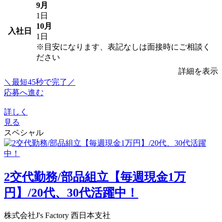
9月
1日
10月
入社日
1日
※目安になります、表記なしは面接時にご相談く
ださい
詳細を表示
＼最短45秒で完了／
応募へ進む
詳しく
見る
スペシャル
2交代勤務/部品組立【毎週現金1万
円】/20代、30代活躍中！
株式会社J's Factory 西日本支社