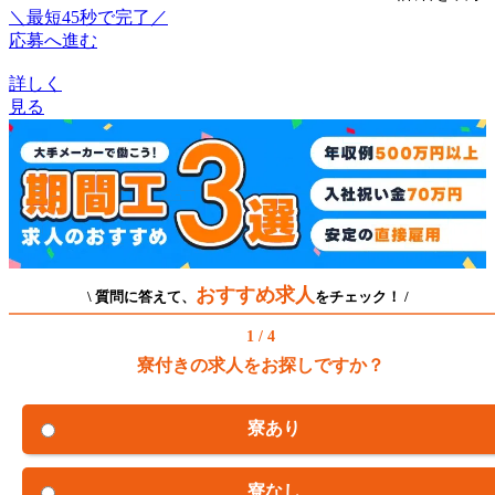
＼最短45秒で完了／
応募へ進む
詳しく
見る
おすすめ求人
\ 質問に答えて、
をチェック！ /
1 / 4
寮付きの求人をお探しですか？
寮あり
寮なし