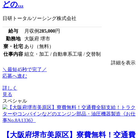
どの...
日研トータルソーシング株式会社
給与
月収例
285,000
円
勤務地
大阪府 堺市
寮・社宅
あり（無料）
仕事内容
組立・加工 / 自動車系工場 / 交替制
詳細を表示
＼最短45秒で完了／
応募へ進む
詳しく
見る
スペシャル
【大阪府堺市美原区】寮費無料！交通費