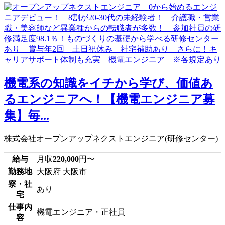
機電系の知識をイチから学び、価値あ
るエンジニアへ！【機電エンジニア募
集】毎...
株式会社オープンアップネクストエンジニア(研修センター)
給与
月収
220,000
円〜
勤務地
大阪府 大阪市
寮・社
あり
宅
仕事内
機電エンジニア・正社員
容