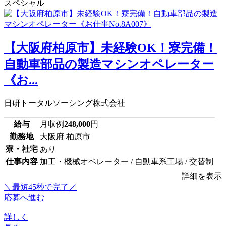
スペシャル
【大阪府柏原市】未経験OK！寮完備！
自動車部品の製造マシンオペレーター
《お...
日研トータルソーシング株式会社
給与
月収例
248,000
円
勤務地
大阪府 柏原市
寮・社宅
あり
仕事内容
加工・機械オペレーター / 自動車系工場 / 交替制
詳細を表示
＼最短45秒で完了／
応募へ進む
詳しく