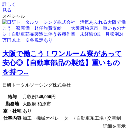
詳しく
見る
スペシャル
大阪で働こう！ワンルーム寮があって
安心◎【自動車部品の製造】重いもの
を持つ...
日研トータルソーシング株式会社
給与
月収例
248,000
円
勤務地
大阪府 柏原市
寮・社宅
あり
仕事内容
加工・機械オペレーター / 自動車系工場 / 交替制
詳細を表示