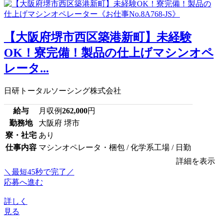
【大阪府堺市西区築港新町】未経験
OK！寮完備！製品の仕上げマシンオペ
レータ...
日研トータルソーシング株式会社
給与
月収例
262,000
円
勤務地
大阪府 堺市
寮・社宅
あり
仕事内容
マシンオペレータ・梱包 / 化学系工場 / 日勤
詳細を表示
＼最短45秒で完了／
応募へ進む
詳しく
見る