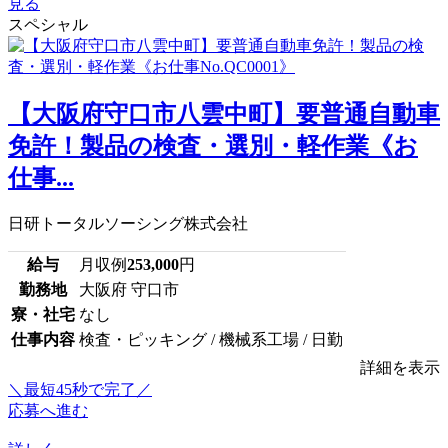
見る
スペシャル
【大阪府守口市八雲中町】要普通自動車
免許！製品の検査・選別・軽作業《お
仕事...
日研トータルソーシング株式会社
給与
月収例
253,000
円
勤務地
大阪府 守口市
寮・社宅
なし
仕事内容
検査・ピッキング / 機械系工場 / 日勤
詳細を表示
＼最短45秒で完了／
応募へ進む