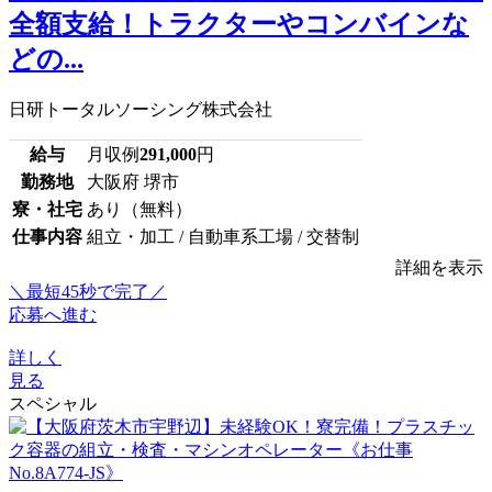
全額支給！トラクターやコンバインな
どの...
日研トータルソーシング株式会社
給与
月収例
291,000
円
勤務地
大阪府 堺市
寮・社宅
あり（無料）
仕事内容
組立・加工 / 自動車系工場 / 交替制
詳細を表示
＼最短45秒で完了／
応募へ進む
詳しく
見る
スペシャル