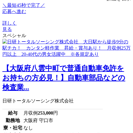
＼最短45秒で完了／
応募へ進む
詳しく
見る
スペシャル
【大阪府八雲中町で普通自動車免許を
お持ちの方必見！】自動車部品などの
検査業...
日研トータルソーシング株式会社
給与
月収例
253,000
円
勤務地
大阪府 守口市
寮・社宅
なし