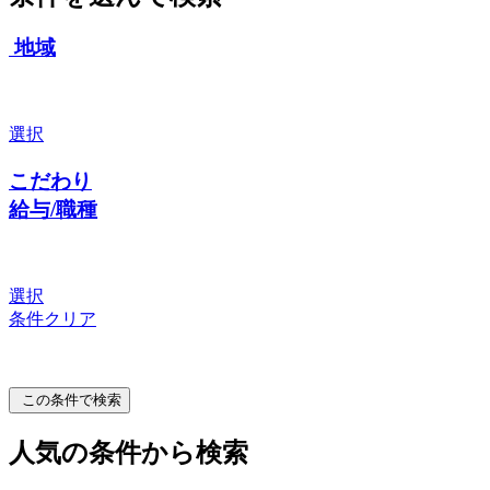
地域
選択
こだわり
給与/職種
選択
条件クリア
この条件で検索
人気の条件から検索