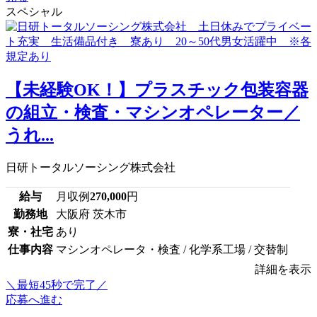
スペシャル
【未経験OK！】プラスチック包装容器
の組立・検査・マシンオペレーター／
うれ...
日研トータルソーシング株式会社
給与
月収例
270,000
円
勤務地
大阪府 茨木市
寮・社宅
あり
仕事内容
マシンオペレータ・検査 / 化学系工場 / 交替制
詳細を表示
＼最短45秒で完了／
応募へ進む