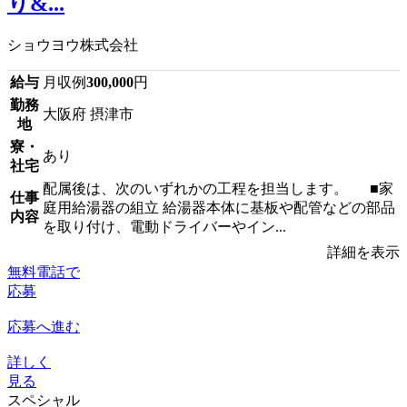
り&...
ショウヨウ株式会社
給与
月収例
300,000
円
勤務
大阪府 摂津市
地
寮・
あり
社宅
配属後は、次のいずれかの工程を担当します。 ■家
仕事
庭用給湯器の組立 給湯器本体に基板や配管などの部品
内容
を取り付け、電動ドライバーやイン...
詳細を表示
無料電話で
応募
応募へ進む
詳しく
見る
スペシャル