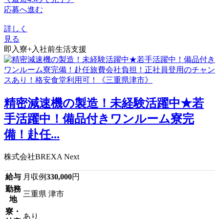
応募へ進む
詳しく
見る
即入寮+入社前生活支援
精密減速機の製造！未経験活躍中★若
手活躍中！備品付きワンルーム寮完
備！赴任...
株式会社BREXA Next
給与
月収例
330,000
円
勤務
三重県 津市
地
寮・
あり