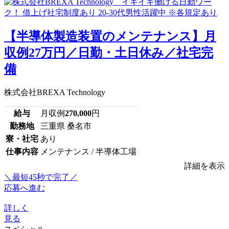
【半導体製造装置のメンテナンス】月
収例27万円／日勤・土日休み／社宅完
備
株式会社BREXA Technology
給与
月収例
270,000
円
勤務地
三重県 桑名市
寮・社宅
あり
仕事内容
メンテナンス / 半導体工場
詳細を表示
＼最短45秒で完了／
応募へ進む
詳しく
見る