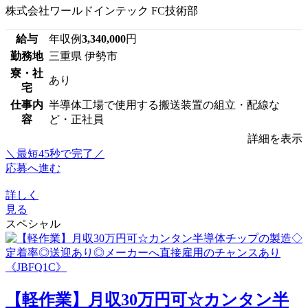
株式会社ワールドインテック FC技術部
給与
年収例
3,340,000
円
勤務地
三重県 伊勢市
寮・社
あり
宅
仕事内
半導体工場で使用する搬送装置の組立・配線な
容
ど・正社員
詳細を表示
＼最短45秒で完了／
応募へ進む
詳しく
見る
スペシャル
【軽作業】月収30万円可☆カンタン半