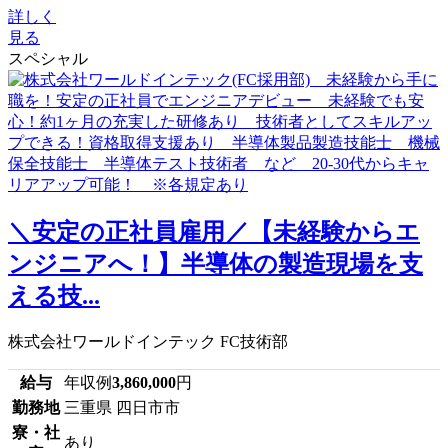
詳しく
見る
スペシャル
＼安定の正社員雇用／【未経験からエ
ンジニアへ！】半導体の製造現場を支
える技...
株式会社ワールドインテック FC技術部
給与
年収例
3,860,000
円
勤務地
三重県 四日市市
寮・社
あり