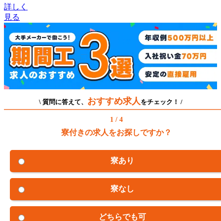
詳しく
見る
おすすめ求人
\ 質問に答えて、
をチェック！ /
1 / 4
寮付きの求人をお探しですか？
寮あり
寮なし
どちらでも可