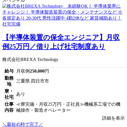
スペシャル
【半導体装置の保全エンジニア】月収
例25万円／借り上げ社宅制度あり
株式会社BREXA Technology
給与
月収例
250,000
円
勤務
三重県 四日市市
地
寮・
あり
社宅
仕事
≪寮完備・月収25万円・正社員≫機械系工場での機
内容
械操作・製造オペレーター
詳細を表示
＼最短45秒で完了／