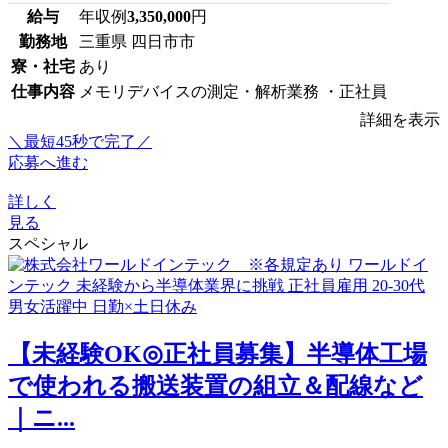
給与
年収例
3,350,000
円
勤務地
三重県 四日市市
寮・社宅
あり
仕事内容
メモリデバイスの測定・解析業務 ・正社員
詳細を表示
＼最短45秒で完了／
応募へ進む
詳しく
見る
スペシャル
【未経験OK◎正社員募集】半導体工場
で使われる搬送装置の組立＆配線など
｜ニ...