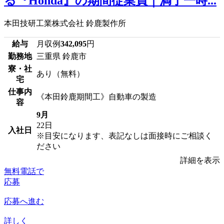
る『Honda』の期間従業員｜満了一時...
本田技研工業株式会社 鈴鹿製作所
給与
月収例
342,095
円
勤務地
三重県 鈴鹿市
寮・社
あり（無料）
宅
仕事内
《本田鈴鹿期間工》自動車の製造
容
9月
22日
入社日
※目安になります、表記なしは面接時にご相談く
ださい
詳細を表示
無料電話で
応募
応募へ進む
詳しく