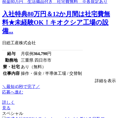
入社特典80万円＆12か月間は社宅費無
料★未経験OK！キオクシア工場の設
備...
日総工産株式会社
給与
月収例
364,790
円
勤務地
三重県 四日市市
寮・社宅
あり（無料）
仕事内容
操作・保全 / 半導体工場 / 交替制
詳細を表示
＼最短45秒で完了／
応募へ進む
詳しく
見る
スペシャル