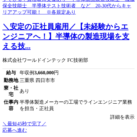
＼安定の正社員雇用／【未経験からエ
ンジニアへ！】半導体の製造現場を支
える技...
株式会社ワールドインテック FC技術部
給与
年収例
3,660,000
円
勤務地
三重県 四日市市
寮・社
あり
宅
仕事内
半導体製造メーカーの工場でラインエンジニア業務
容
を担当・正社員
詳細を表示
＼最短45秒で完了／
応募へ進む