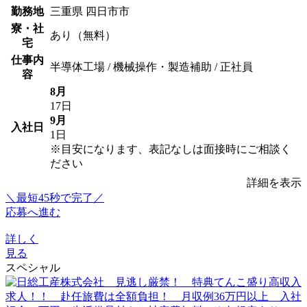
勤務地
三重県 四日市市
寮・社
あり（無料）
宅
仕事内
半導体工場 / 機械操作・製造補助 / 正社員
容
8月
17日
9月
入社日
1日
※目安になります、表記なしは面接時にご相談く
ださい
詳細を表示
＼最短45秒で完了／
応募へ進む
詳しく
見る
スペシャル