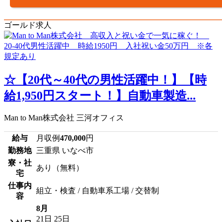
ゴールド求人
☆【20代～40代の男性活躍中！】【時
給1,950円スタート！】自動車製造...
Man to Man株式会社 三河オフィス
給与
月収例
470,000
円
勤務地
三重県 いなべ市
寮・社
あり（無料）
宅
仕事内
組立・検査 / 自動車系工場 / 交替制
容
8月
21日
25日