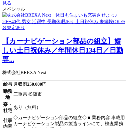
見る
スペシャル
【カーナビゲーション部品の組立】嬉
しい土日祝休み／年間休日134日／日勤
専...
株式会社BREXA Next
給与
月収例
250,000
円
勤務
三重県 松阪市
地
寮・
あり（無料）
社宅
◇カーナビゲーション部品の組立◇ ■ 業務内容 車載用
仕事
カーナビゲーション製品の製造ラインにて、検査業務
内容