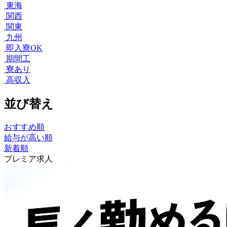
東海
関西
関東
九州
即入寮OK
期間工
寮あり
高収入
並び替え
おすすめ順
給与が高い順
新着順
プレミア求人