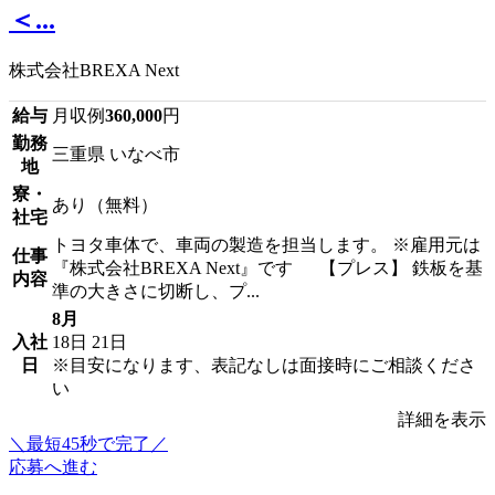
＜...
株式会社BREXA Next
給与
月収例
360,000
円
勤務
三重県 いなべ市
地
寮・
あり（無料）
社宅
トヨタ車体で、車両の製造を担当します。 ※雇用元は
仕事
『株式会社BREXA Next』です 【プレス】 鉄板を基
内容
準の大きさに切断し、プ...
8月
入社
18日
21日
日
※目安になります、表記なしは面接時にご相談くださ
い
詳細を表示
＼最短45秒で完了／
応募へ進む