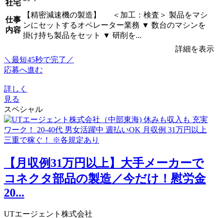
社宅
【精密減速機の製造】 ＜加工：検査＞ 製品をマシ
仕事
ンにセットするオペレーター業務 ▼ 数台のマシンを
内容
掛け持ち製品をセット ▼ 研削を...
詳細を表示
＼最短45秒で完了／
応募へ進む
詳しく
見る
スペシャル
【月収例31万円以上】大手メーカーで
コネクタ部品の製造／今だけ！慰労金
20...
UTエージェント株式会社