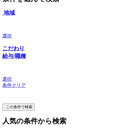
地域
選択
こだわり
給与/職種
選択
条件クリア
この条件で検索
人気の条件から検索