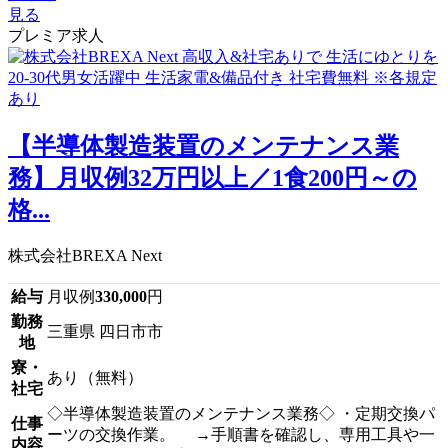
見る
プレミア求人
【半導体製造装置のメンテナンス業
務】月収例32万円以上／1食200円～の
格...
株式会社BREXA Next
給与
月収例
330,000
円
勤務
三重県 四日市市
地
寮・
あり（無料）
社宅
◇半導体製造装置のメンテナンス業務◇ ・定期交換パ
仕事
ーツの交換作業。 →手順書を確認し、専用工具や一
内容