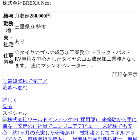
株式会社BREXA Next
給与
月収例
280,000
円
勤務
三重県 伊勢市
地
寮・
あり
社宅
◇タイヤのゴムの成形加工業務◇ トラック・バス・
仕事
RV車用を中心としたタイヤのゴム成形加工業務となり
内容
ます。 主にマシンオペレーター、...
詳細を表示
＼最短45秒で完了／
応募へ進む
詳しく
見る
スペシャル