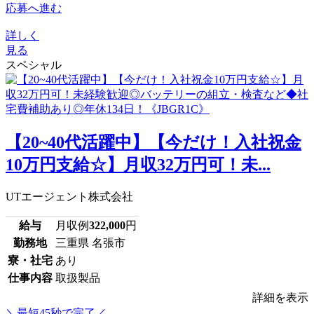
応募へ進む
詳しく
見る
スペシャル
【20~40代活躍中】【今だけ！入社祝金
10万円支給☆】月収32万円可！未...
UTエージェント株式会社
給与
月収例
322,000
円
勤務地
三重県 名張市
寮・社宅
あり
仕事内容
取扱製品
詳細を表示
＼最短45秒で完了／