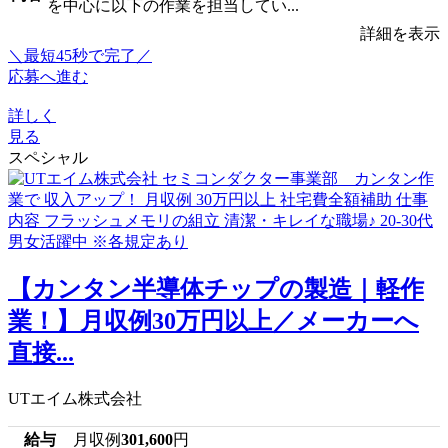
を中心に以下の作業を担当してい...
詳細を表示
＼最短45秒で完了／
応募へ進む
詳しく
見る
スペシャル
【カンタン半導体チップの製造｜軽作
業！】月収例30万円以上／メーカーへ
直接...
UTエイム株式会社
給与
月収例
301,600
円