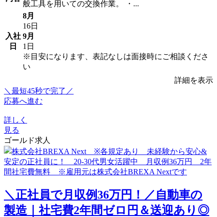
般工具を用いての交換作業。 ・...
8月
16日
入社
9月
日
1日
※目安になります、表記なしは面接時にご相談くださ
い
詳細を表示
＼最短45秒で完了／
応募へ進む
詳しく
見る
ゴールド求人
＼正社員で月収例36万円！／自動車の
製造｜社宅費2年間ゼロ円＆送迎あり◎