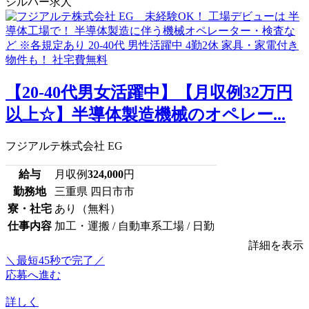
シルバー求人
【20-40代男女活躍中】【月収例32万円
以上☆】半導体製造機械のオペレー...
フジアルテ株式会社 EG
給与
月収例
324,000
円
勤務地
三重県 四日市市
寮・社宅
あり（無料）
仕事内容
加工・運搬 / 自動車系工場 / 日勤
詳細を表示
＼最短45秒で完了／
応募へ進む
詳しく