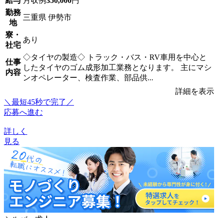
給与
月収例
350,000
円
勤務
三重県 伊勢市
地
寮・
あり
社宅
◇タイヤの製造◇ トラック・バス・RV車用を中心と
仕事
したタイヤのゴム成形加工業務となります。 主にマシ
内容
ンオペレーター、検査作業、部品供...
詳細を表示
＼最短45秒で完了／
応募へ進む
詳しく
見る