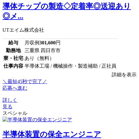
導体チップの製造◇定着率◎送迎あり
◎メ...
UTエイム株式会社
給与
月収例
301,600
円
勤務地
三重県 四日市市
寮・社宅
あり（無料）
仕事内容
半導体工場 / 機械操作・製造補助 / 正社員
詳細を表示
＼最短45秒で完了／
応募へ進む
詳しく
見る
スペシャル
半導体装置の保全エンジニア