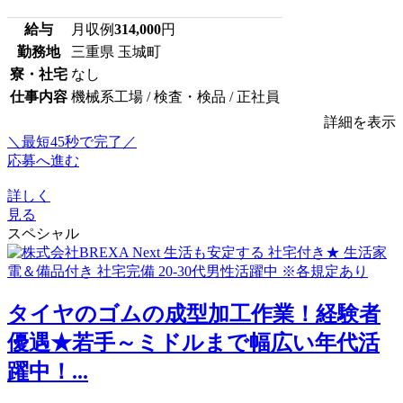
給与
月収例
314,000
円
勤務地
三重県 玉城町
寮・社宅
なし
仕事内容
機械系工場 / 検査・検品 / 正社員
詳細を表示
＼最短45秒で完了／
応募へ進む
詳しく
見る
スペシャル
タイヤのゴムの成型加工作業！経験者
優遇★若手～ミドルまで幅広い年代活
躍中！...