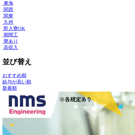
東海
関西
関東
九州
即入寮OK
期間工
寮あり
高収入
並び替え
おすすめ順
給与が高い順
新着順