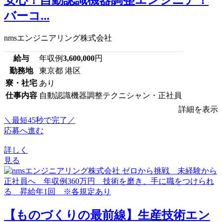
バーコ...
nmsエンジニアリング株式会社
給与
年収例
3,600,000
円
勤務地
東京都 港区
寮・社宅
あり
仕事内容
自動認識機器調整テクニシャン・正社員
詳細を表示
＼最短45秒で完了／
応募へ進む
詳しく
見る
【ものづくりの最前線】生産技術エン