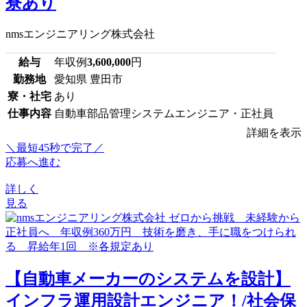
寮あり
nmsエンジニアリング株式会社
給与
年収例
3,600,000
円
勤務地
愛知県 豊田市
寮・社宅
あり
仕事内容
自動車部品管理システムエンジニア・正社員
詳細を表示
＼最短45秒で完了／
応募へ進む
詳しく
見る
【自動車メーカーのシステムを設計】
インフラ運用設計エンジニア！/社会保