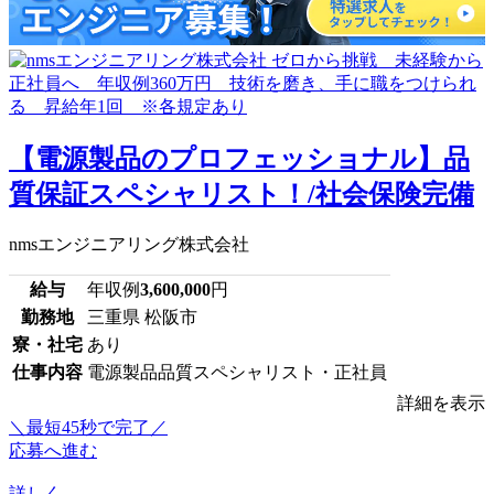
【電源製品のプロフェッショナル】品
質保証スペシャリスト！/社会保険完備
nmsエンジニアリング株式会社
給与
年収例
3,600,000
円
勤務地
三重県 松阪市
寮・社宅
あり
仕事内容
電源製品品質スペシャリスト・正社員
詳細を表示
＼最短45秒で完了／
応募へ進む
詳しく