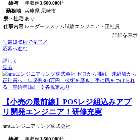
給与
年収例
3,600,000
円
勤務地
兵庫県 尼崎市
寮・社宅
あり
仕事内容
レーダーシステム試験エンジニア・正社員
詳細を表示
＼最短45秒で完了／
応募へ進む
詳しく
見る
【小売の最前線】POSレジ組込みアプ
リ開発エンジニア！研修充実
nmsエンジニアリング株式会社
給与
年収例
3,600,000
円