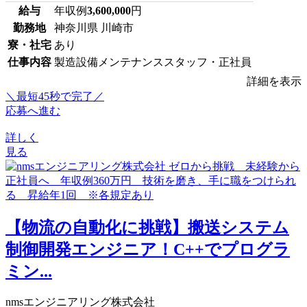
給与
年収例
3,600,000
円
勤務地
神奈川県 川崎市
寮・社宅
あり
仕事内容
製造設備メンテナンススタッフ・正社員
詳細を表示
＼最短45秒で完了／
応募へ進む
詳しく
見る
【物流の自動化に挑戦】搬送システム
制御開発エンジニア！C++でプログラ
ミン...
nmsエンジニアリング株式会社