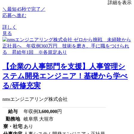
詳細を表示
＼最短45秒で完了／
応募へ進む
詳しく
見る
【企業の人事部門を支援】人事管理シ
ステム開発エンジニア！基礎から学べ
る/研修充実
nmsエンジニアリング株式会社
給与
年収例
3,600,000
円
勤務地
岐阜県 大垣市
寮・社宅
あり
仕事内容
人事システム開発エンジニア・正社員