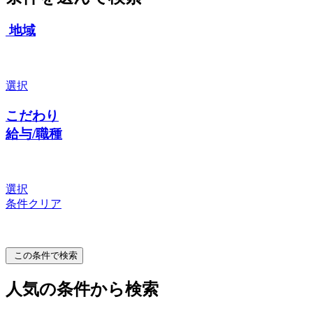
地域
選択
こだわり
給与/職種
選択
条件クリア
この条件で検索
人気の条件から検索