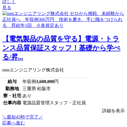
詳しく
見る
【電気製品の品質を守る】電源・トラ
ンス品質保証スタッフ！基礎から学べ
る/昇...
nmsエンジニアリング株式会社
給与
年収例
3,600,000
円
勤務地
三重県 松阪市
寮・社宅
あり
仕事内容
電源品質管理スタッフ・正社員
詳細を表示
＼最短45秒で完了／
応募へ進む