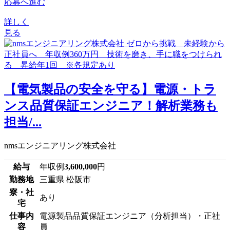
応募へ進む
詳しく
見る
【電気製品の安全を守る】電源・トラ
ンス品質保証エンジニア！解析業務も
担当/...
nmsエンジニアリング株式会社
給与
年収例
3,600,000
円
勤務地
三重県 松阪市
寮・社
あり
宅
仕事内
電源製品品質保証エンジニア（分析担当）・正社
容
員