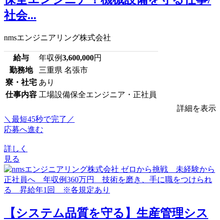
社会...
nmsエンジニアリング株式会社
給与
年収例
3,600,000
円
勤務地
三重県 名張市
寮・社宅
あり
仕事内容
工場設備保全エンジニア・正社員
詳細を表示
＼最短45秒で完了／
応募へ進む
詳しく
見る
【システム品質を守る】生産管理シス