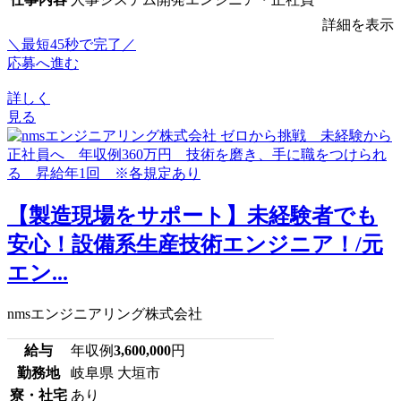
詳細を表示
＼最短45秒で完了／
応募へ進む
詳しく
見る
【製造現場をサポート】未経験者でも
安心！設備系生産技術エンジニア！/元
エン...
nmsエンジニアリング株式会社
給与
年収例
3,600,000
円
勤務地
岐阜県 大垣市
寮・社宅
あり