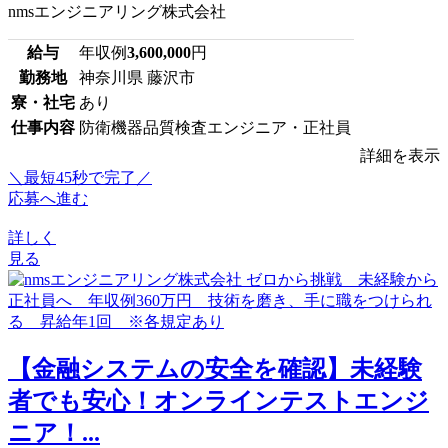
nmsエンジニアリング株式会社
給与
年収例
3,600,000
円
勤務地
神奈川県 藤沢市
寮・社宅
あり
仕事内容
防衛機器品質検査エンジニア・正社員
詳細を表示
＼最短45秒で完了／
応募へ進む
詳しく
見る
【金融システムの安全を確認】未経験
者でも安心！オンラインテストエンジ
ニア！...