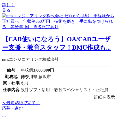
詳しく
見る
【CAD使いになろう】OA/CADユーザ
ー支援・教育スタッフ！DMU作成も...
nmsエンジニアリング株式会社
給与
年収例
3,600,000
円
勤務地
神奈川県 藤沢市
寮・社宅
あり
仕事内容
設計ソフト活用・教育スペシャリスト・正社員
詳細を表示
＼最短45秒で完了／
応募へ進む