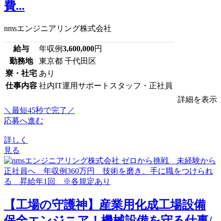
費...
nmsエンジニアリング株式会社
給与
年収例
3,600,000
円
勤務地
東京都 千代田区
寮・社宅
あり
仕事内容
社内IT運用サポートスタッフ・正社員
詳細を表示
＼最短45秒で完了／
応募へ進む
詳しく
見る
【工場の守護神】産業用化成工場設備
保全エンジニア！機械設備を守る仕事/