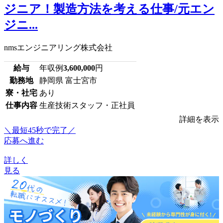
ジニア！製造方法を考える仕事/元エン
ジニ...
nmsエンジニアリング株式会社
給与
年収例
3,600,000
円
勤務地
静岡県 富士宮市
寮・社宅
あり
仕事内容
生産技術スタッフ・正社員
詳細を表示
＼最短45秒で完了／
応募へ進む
詳しく
見る