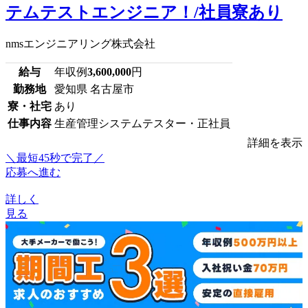
テムテストエンジニア！/社員寮あり
nmsエンジニアリング株式会社
給与
年収例
3,600,000
円
勤務地
愛知県 名古屋市
寮・社宅
あり
仕事内容
生産管理システムテスター・正社員
詳細を表示
＼最短45秒で完了／
応募へ進む
詳しく
見る