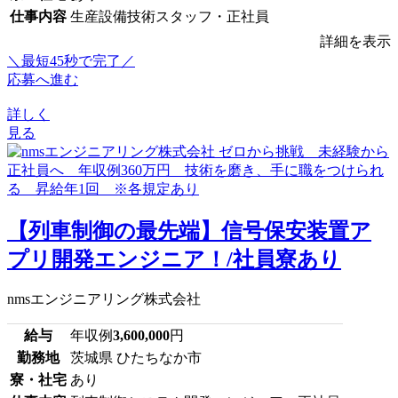
仕事内容
生産設備技術スタッフ・正社員
詳細を表示
＼最短45秒で完了／
応募へ進む
詳しく
見る
【列車制御の最先端】信号保安装置ア
プリ開発エンジニア！/社員寮あり
nmsエンジニアリング株式会社
給与
年収例
3,600,000
円
勤務地
茨城県 ひたちなか市
寮・社宅
あり