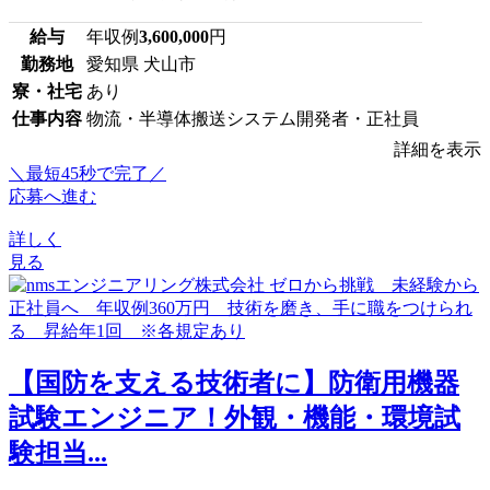
給与
年収例
3,600,000
円
勤務地
愛知県 犬山市
寮・社宅
あり
仕事内容
物流・半導体搬送システム開発者・正社員
詳細を表示
＼最短45秒で完了／
応募へ進む
詳しく
見る
【国防を支える技術者に】防衛用機器
試験エンジニア！外観・機能・環境試
験担当...