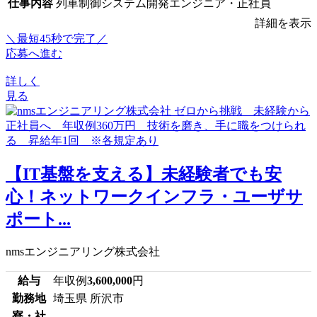
仕事内容
列車制御システム開発エンジニア・正社員
詳細を表示
＼最短45秒で完了／
応募へ進む
詳しく
見る
【IT基盤を支える】未経験者でも安
心！ネットワークインフラ・ユーザサ
ポート...
nmsエンジニアリング株式会社
給与
年収例
3,600,000
円
勤務地
埼玉県 所沢市
寮・社