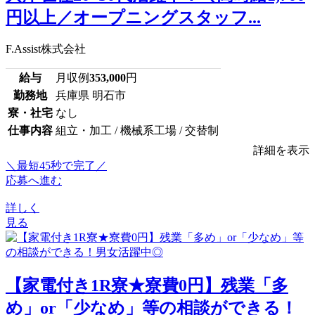
円以上／オープニングスタッフ...
F.Assist株式会社
給与
月収例
353,000
円
勤務地
兵庫県 明石市
寮・社宅
なし
仕事内容
組立・加工 / 機械系工場 / 交替制
詳細を表示
＼最短45秒で完了／
応募へ進む
詳しく
見る
【家電付き1R寮★寮費0円】残業「多
め」or「少なめ」等の相談ができる！