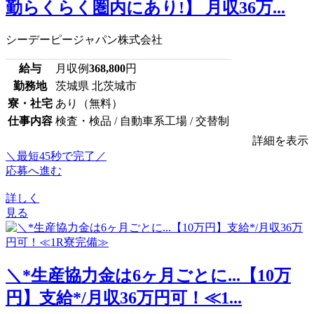
勤らくらく圏内にあり!】 月収36万...
シーデーピージャパン株式会社
給与
月収例
368,800
円
勤務地
茨城県 北茨城市
寮・社宅
あり（無料）
仕事内容
検査・検品 / 自動車系工場 / 交替制
詳細を表示
＼最短45秒で完了／
応募へ進む
詳しく
見る
＼*生産協力金は6ヶ月ごとに...【10万
円】支給*/月収36万円可！≪1...