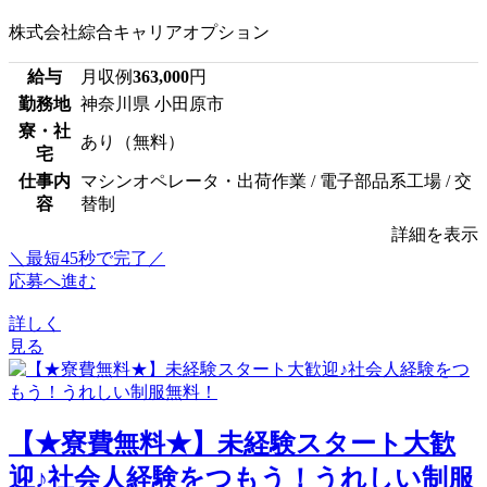
株式会社綜合キャリアオプション
給与
月収例
363,000
円
勤務地
神奈川県 小田原市
寮・社
あり（無料）
宅
仕事内
マシンオペレータ・出荷作業 / 電子部品系工場 / 交
容
替制
詳細を表示
＼最短45秒で完了／
応募へ進む
詳しく
見る
【★寮費無料★】未経験スタート大歓
迎♪社会人経験をつもう！うれしい制服