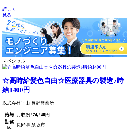
詳しく
見る
スペシャル
☆高時給髪色自由☆医療器具の製造♪時
給1400円
株式会社平山 長野営業所
給与
月収例
274,240
円
勤務
長野県 須坂市
地