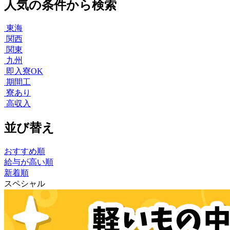
人気の条件から検索
東海
関西
関東
九州
即入寮OK
期間工
寮あり
高収入
並び替え
おすすめ順
給与が高い順
新着順
スペシャル