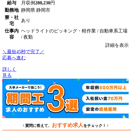
給与
月収例
280,230
円
勤務地
静岡県 静岡市
寮・社
あり
宅
仕事内
ヘッドライトのピッキング・軽作業 / 自動車系工場
容
/ 夜勤
詳細を表示
＼最短45秒で完了／
応募へ進む
詳しく
見る
おすすめ求人
\ 質問に答えて、
をチェック！ /