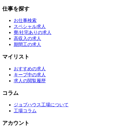
仕事を探す
お仕事検索
スペシャル求人
寮/社宅ありの求人
高収入の求人
期間工の求人
マイリスト
おすすめの求人
キープ中の求人
求人の閲覧履歴
コラム
ジョブハウス工場について
工場コラム
アカウント