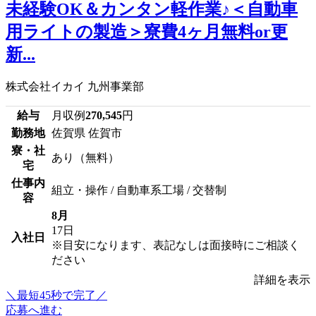
未経験OK＆カンタン軽作業♪＜自動車
用ライトの製造＞寮費4ヶ月無料or更
新...
株式会社イカイ 九州事業部
給与
月収例
270,545
円
勤務地
佐賀県 佐賀市
寮・社
あり（無料）
宅
仕事内
組立・操作 / 自動車系工場 / 交替制
容
8月
17日
入社日
※目安になります、表記なしは面接時にご相談く
ださい
詳細を表示
＼最短45秒で完了／
応募へ進む