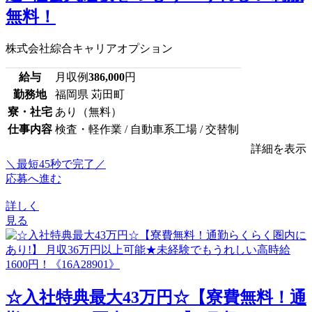
無料！
株式会社綜合キャリアオプション
給与
月収例
386,000
円
勤務地
福岡県 苅田町
寮・社宅
あり（無料）
仕事内容
検査・軽作業 / 自動車系工場 / 交替制
詳細を表示
＼最短45秒で完了／
応募へ進む
詳しく
見る
☆入社特典最大43万円☆【寮費無料！通