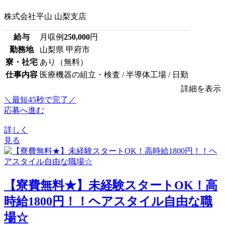
株式会社平山 山梨支店
給与
月収例
250,000
円
勤務地
山梨県 甲府市
寮・社宅
あり（無料）
仕事内容
医療機器の組立・検査 / 半導体工場 / 日勤
詳細を表示
＼最短45秒で完了／
応募へ進む
詳しく
見る
【寮費無料★】未経験スタートOK！高
時給1800円！！ヘアスタイル自由な職
場☆