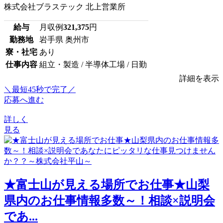
株式会社ブラステック 北上営業所
給与
月収例
321,375
円
勤務地
岩手県 奥州市
寮・社宅
あり
仕事内容
組立・製造 / 半導体工場 / 日勤
詳細を表示
＼最短45秒で完了／
応募へ進む
詳しく
見る
★富士山が見える場所でお仕事★山梨
県内のお仕事情報多数～！相談×説明会
であ...