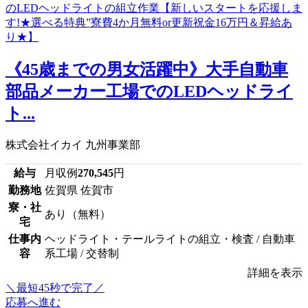
《45歳までの男女活躍中》大手自動車
部品メーカー工場でのLEDヘッドライ
ト...
株式会社イカイ 九州事業部
給与
月収例
270,545
円
勤務地
佐賀県 佐賀市
寮・社
あり（無料）
宅
仕事内
ヘッドライト・テールライトの組立・検査 / 自動車
容
系工場 / 交替制
詳細を表示
＼最短45秒で完了／
応募へ進む