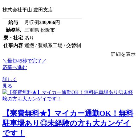
株式会社平山 豊田支店
給与
月収例
340,966
円
勤務地
三重県 松阪市
寮・社宅
あり
仕事内容
運搬 / 製紙系工場 / 交替制
詳細を表示
＼最短45秒で完了／
応募へ進む
詳しく
見る
【寮費無料★】マイカー通勤OK！無料
駐車場あり◎未経験の方も大カンゲイ
です！