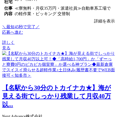
社宅
仕事
≪寮無料・月収35万円・派遣社員≫自動車系工場で
内容
の軽作業・ピッキング 交替制
詳細を表示
＼最短45秒で完了／
応募へ進む
詳しく
見る
【名駅から30分のトカイナカ★】海が
見える街でしっかり残業して月収40万
以...
Next Advance株式会社