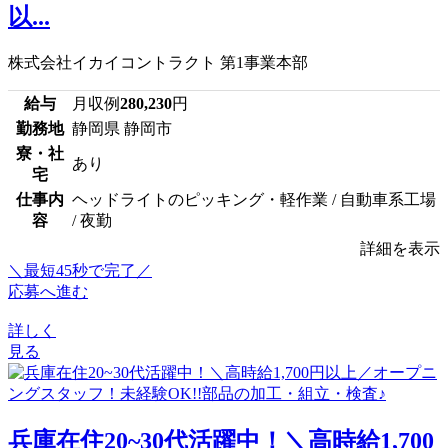
以...
株式会社イカイコントラクト 第1事業本部
給与
月収例
280,230
円
勤務地
静岡県 静岡市
寮・社
あり
宅
仕事内
ヘッドライトのピッキング・軽作業 / 自動車系工場
容
/ 夜勤
詳細を表示
＼最短45秒で完了／
応募へ進む
詳しく
見る
兵庫在住20~30代活躍中！＼高時給1,700