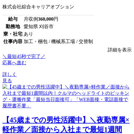
株式会社綜合キャリアオプション
給与
月収例
360,000
円
勤務地
愛知県 刈谷市
寮・社宅
あり
仕事内容
加工・梱包 / 機械系工場 / 交替制
詳細を表示
＼最短45秒で完了／
応募へ進む
詳しく
見る
【45歳までの男性活躍中】＼夜勤専属×
軽作業／面接から入社まで最短1週間