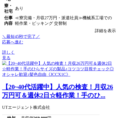
寮・
あり
社宅
仕事
≪寮完備・月収27万円・派遣社員≫機械系工場での
内容
軽作業・ピッキング 交替制
詳細を表示
＼最短45秒で完了／
応募へ進む
詳しく
見る
【20~40代活躍中】人気の検査！月収26
万円可＆週休2日☆軽作業！手のひ...
UTエージェント株式会社