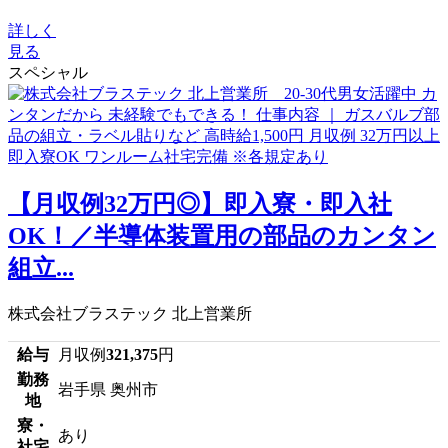
詳しく
見る
スペシャル
【月収例32万円◎】即入寮・即入社
OK！／半導体装置用の部品のカンタン
組立...
株式会社ブラステック 北上営業所
給与
月収例
321,375
円
勤務
岩手県 奥州市
地
寮・
あり
社宅