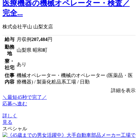
医療機器の機械オペレーター・検査／
完全...
株式会社平山 山梨支店
給与
月収例
207,484
円
勤務
山梨県 昭和町
地
寮・
あり
社宅
仕事
機械オペレーター・機械のオペレーター (医薬品・医
内容
療機器) / 製薬化粧品系工場 / 日勤
詳細を表示
＼最短45秒で完了／
応募へ進む
詳しく
見る
スペシャル