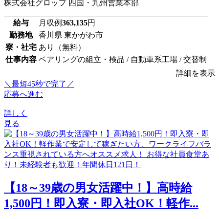
株式会社グロップ 四国・九州営業本部
給与
月収例
363,135
円
勤務地
香川県 東かがわ市
寮・社宅
あり（無料）
仕事内容
ベアリングの組立・検品 / 自動車系工場 / 交替制
詳細を表示
＼最短45秒で完了／
応募へ進む
詳しく
見る
【18～39歳の男女活躍中！】高時給
1,500円！即入寮・即入社OK！軽作...