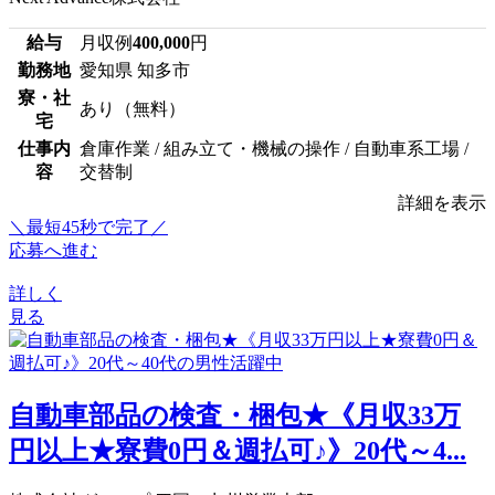
給与
月収例
400,000
円
勤務地
愛知県 知多市
寮・社
あり（無料）
宅
仕事内
倉庫作業 / 組み立て・機械の操作 / 自動車系工場 /
容
交替制
詳細を表示
＼最短45秒で完了／
応募へ進む
詳しく
見る
自動車部品の検査・梱包★《月収33万
円以上★寮費0円＆週払可♪》20代～4...