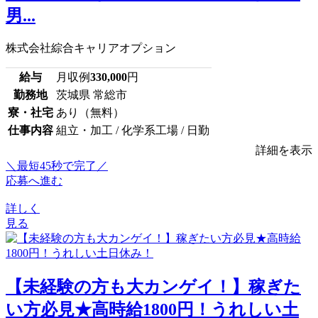
男...
株式会社綜合キャリアオプション
給与
月収例
330,000
円
勤務地
茨城県 常総市
寮・社宅
あり（無料）
仕事内容
組立・加工 / 化学系工場 / 日勤
詳細を表示
＼最短45秒で完了／
応募へ進む
詳しく
見る
【未経験の方も大カンゲイ！】稼ぎた
い方必見★高時給1800円！うれしい土