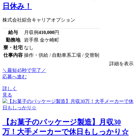
日休み！
株式会社綜合キャリアオプション
給与
月収例
410,000
円
勤務地
岩手県 金ケ崎町
寮・社宅
なし
仕事内容
操作・供給 / 自動車系工場 / 交替制
詳細を表示
＼最短45秒で完了／
応募へ進む
詳しく
見る
【お菓子のパッケージ製造】月収30
万！大手メーカーで休日もしっかり☆