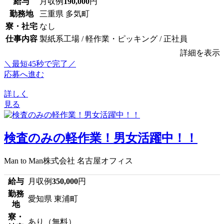
給与
月収例
190,000
円
勤務地
三重県 多気町
寮・社宅
なし
仕事内容
製紙系工場 / 軽作業・ピッキング / 正社員
詳細を表示
＼最短45秒で完了／
応募へ進む
詳しく
見る
検査のみの軽作業！男女活躍中！！
Man to Man株式会社 名古屋オフィス
給与
月収例
350,000
円
勤務
愛知県 東浦町
地
寮・
あり（無料）