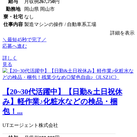
給与
月収例
267,750
円
勤務地
岡山県 岡山市
寮・社宅
なし
仕事内容
製造マシンの操作 / 自動車系工場
詳細を表示
＼最短45秒で完了／
応募へ進む
詳しく
見る
【20~30代活躍中】【日勤&土日祝休
み】軽作業♪化粧水などの検品・梱
包！...
UTエージェント株式会社