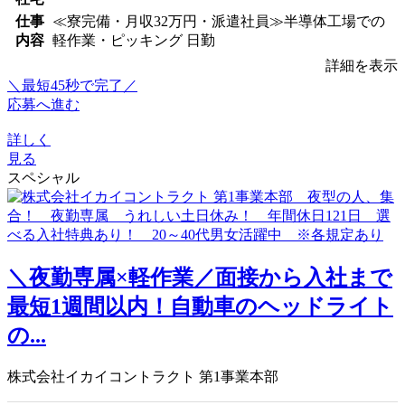
仕事
≪寮完備・月収32万円・派遣社員≫半導体工場での
内容
軽作業・ピッキング 日勤
詳細を表示
＼最短45秒で完了／
応募へ進む
詳しく
見る
スペシャル
＼夜勤専属×軽作業／面接から入社まで
最短1週間以内！自動車のヘッドライト
の...
株式会社イカイコントラクト 第1事業本部