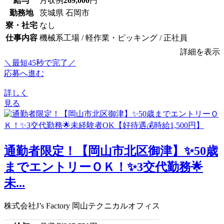
給与
月収例
269,000
円
勤務地
茨城県 石岡市
寮・社宅
なし
仕事内容
機械系工場 / 軽作業・ピッキング / 正社員
詳細を表示
＼最短45秒で完了／
応募へ進む
詳しく
見る
通勤者限定！【岡山市北区御津】✨50歳
までエントリーＯＫ！✨3交代勤務🌟
未...
株式会社J’s Factory 岡山テクニカルオフィス