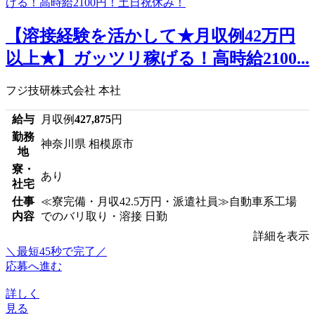
【溶接経験を活かして★月収例42万円
以上★】ガッツリ稼げる！高時給2100...
フジ技研株式会社 本社
給与
月収例
427,875
円
勤務
神奈川県 相模原市
地
寮・
あり
社宅
仕事
≪寮完備・月収42.5万円・派遣社員≫自動車系工場
内容
でのバリ取り・溶接 日勤
詳細を表示
＼最短45秒で完了／
応募へ進む
詳しく
見る