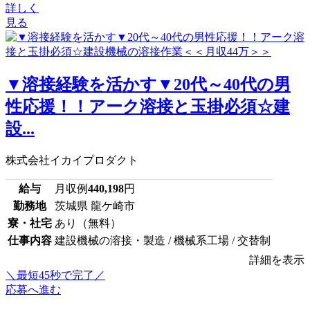
詳しく
見る
▼溶接経験を活かす▼20代～40代の男
性応援！！アーク溶接と玉掛必須☆建
設...
株式会社イカイプロダクト
給与
月収例
440,198
円
勤務地
茨城県 龍ケ崎市
寮・社宅
あり（無料）
仕事内容
建設機械の溶接・製造 / 機械系工場 / 交替制
詳細を表示
＼最短45秒で完了／
応募へ進む