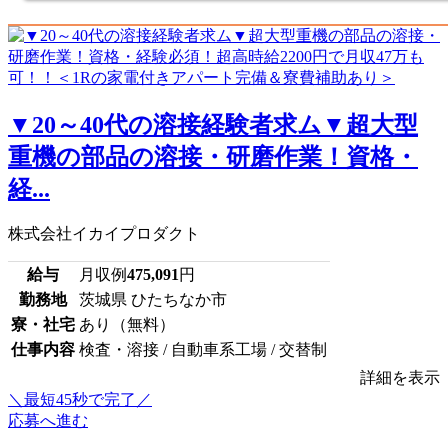
▼20～40代の溶接経験者求ム▼超大型
重機の部品の溶接・研磨作業！資格・
経...
株式会社イカイプロダクト
給与
月収例
475,091
円
勤務地
茨城県 ひたちなか市
寮・社宅
あり（無料）
仕事内容
検査・溶接 / 自動車系工場 / 交替制
詳細を表示
＼最短45秒で完了／
応募へ進む