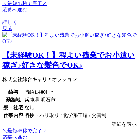
＼最短45秒で完了／
応募へ進む
詳しく
見る
【未経験OK！】程よい残業でお小遣い
稼ぎ♪好きな髪色でOK♪
株式会社綜合キャリアオプション
給与
時給
1,400
円〜
勤務地
兵庫県 明石市
寮・社宅
なし
仕事内容
溶接・バリ取り / 化学系工場 / 交替制
詳細を表示
＼最短45秒で完了／
応募へ進む