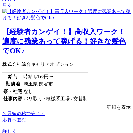
見る
【経験者カンゲイ！】高収入ワーク！
適度に残業あって稼げる！好きな髪色
でOK♪
株式会社綜合キャリアオプション
給与
時給
1,450
円〜
勤務地
埼玉県 熊谷市
寮・社宅
なし
仕事内容
バリ取り / 機械系工場 / 交替制
詳細を表示
＼最短45秒で完了／
応募へ進む
詳しく