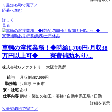
＼最短45秒で完了／
応募へ進む
詳しく
見る
車輛の溶接業務！◆時給1,700円/月収38
万円以上可◆ 寮費補助あり/...
株式会社Gファクトリー 大阪営業所
給与
月収例
387,000
円
勤務地
兵庫県 三田市
寮・社宅
あり
仕事内容
鋼材・製缶の加工・溶接 / 自動車系工場 / 日勤
詳細を表示
＼最短45秒で完了／