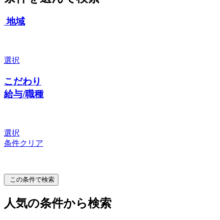
地域
選択
こだわり
給与/職種
選択
条件クリア
この条件で検索
人気の条件から検索