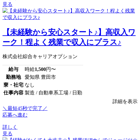
見る
【未経験から安心スタート♪】高収入ワ
ーク！程よく残業で収入にプラス♪
株式会社綜合キャリアオプション
給与
時給
1,500
円〜
勤務地
愛知県 豊田市
寮・社宅
なし
仕事内容
製造 / 自動車系工場 / 日勤
詳細を表示
＼最短45秒で完了／
応募へ進む
詳しく
見る