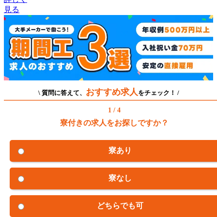
見る
おすすめ求人
\ 質問に答えて、
をチェック！ /
1 / 4
寮付きの求人をお探しですか？
寮あり
寮なし
どちらでも可