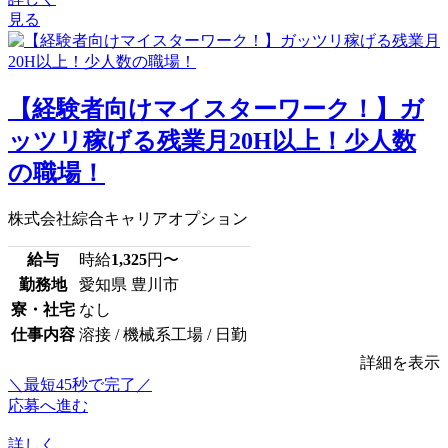
見る
【経験者向けマイスターワーク！】ガ
ッツリ稼げる残業月20H以上！少人数
の職場！
株式会社綜合キャリアオプション
給与
時給
1,325
円〜
勤務地
愛知県 豊川市
寮・社宅
なし
仕事内容
溶接 / 機械系工場 / 日勤
詳細を表示
＼最短45秒で完了／
応募へ進む
詳しく