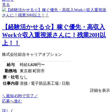
見る
【経験活かせる☆】稼ぐ優先・高収入
Work☆収入重視派さんに！残業20H以
上！！
株式会社綜合キャリアオプション
給与
時給
1,620
円〜
勤務地
東京都 町田市
寮・社宅
なし
仕事内容
溶接 / 電子部品系工場 / 日勤
詳細を表示
＼最短45秒で完了／
応募へ進む
詳しく