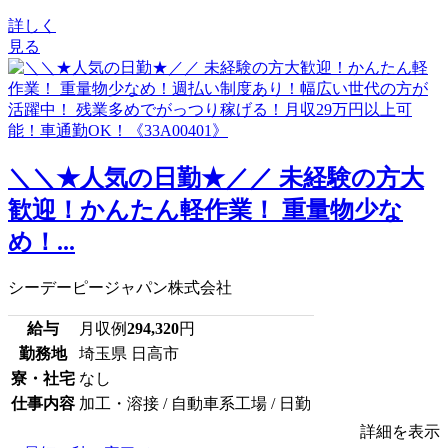
詳しく
見る
＼＼★人気の日勤★／／ 未経験の方大
歓迎！かんたん軽作業！ 重量物少な
め！...
シーデーピージャパン株式会社
給与
月収例
294,320
円
勤務地
埼玉県 日高市
寮・社宅
なし
仕事内容
加工・溶接 / 自動車系工場 / 日勤
詳細を表示