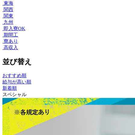
東海
関西
関東
九州
即入寮OK
期間工
寮あり
高収入
並び替え
おすすめ順
給与が高い順
新着順
スペシャル