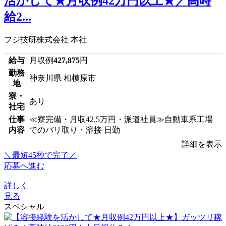
活かして★月収例42万円以上★／高時
給2...
フジ技研株式会社 本社
給与
月収例
427,875
円
勤務
神奈川県 相模原市
地
寮・
あり
社宅
仕事
≪寮完備・月収42.5万円・派遣社員≫自動車系工場
内容
でのバリ取り・溶接 日勤
詳細を表示
＼最短45秒で完了／
応募へ進む
詳しく
見る
スペシャル