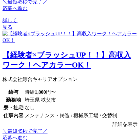
＼最短45秒で完了／
応募へ進む
詳しく
見る
【経験者×ブラッシュUP！！】高収入
ワーク！ヘアカラーOK！
株式会社綜合キャリアオプション
給与
時給
1,800
円〜
勤務地
埼玉県 秩父市
寮・社宅
なし
仕事内容
メンテナンス・鋳造 / 機械系工場 / 交替制
詳細を表示
＼最短45秒で完了／
応募へ進む