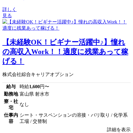
詳しく
見る
【未経験OK！ビギナー活躍中♪】憧れ
の高収入Work！！適度に残業あって稼
げる！
株式会社綜合キャリアオプション
給与
時給
1,600
円〜
勤務地
富山県 射水市
寮・社
なし
宅
仕事内
シート・サスペンションの溶接・バリ取り / 化学系
容
工場 / 交替制
詳細を表示