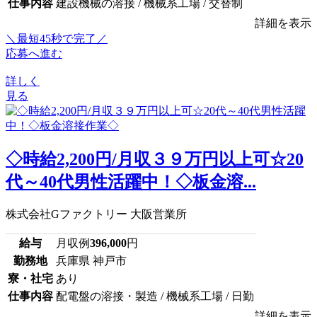
仕事内容
建設機械の溶接 / 機械系工場 / 交替制
詳細を表示
＼最短45秒で完了／
応募へ進む
詳しく
見る
◇時給2,200円/月収３９万円以上可☆20
代～40代男性活躍中！◇板金溶...
株式会社Gファクトリー 大阪営業所
給与
月収例
396,000
円
勤務地
兵庫県 神戸市
寮・社宅
あり
仕事内容
配電盤の溶接・製造 / 機械系工場 / 日勤
詳細を表示