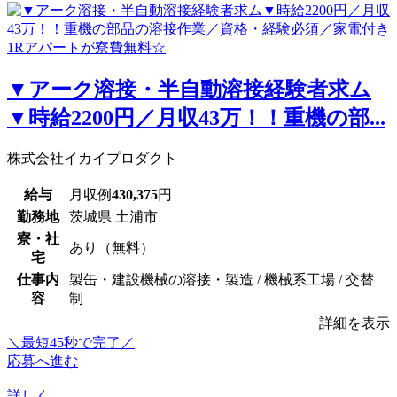
▼アーク溶接・半自動溶接経験者求ム
▼時給2200円／月収43万！！重機の部...
株式会社イカイプロダクト
給与
月収例
430,375
円
勤務地
茨城県 土浦市
寮・社
あり（無料）
宅
仕事内
製缶・建設機械の溶接・製造 / 機械系工場 / 交替
容
制
詳細を表示
＼最短45秒で完了／
応募へ進む
詳しく