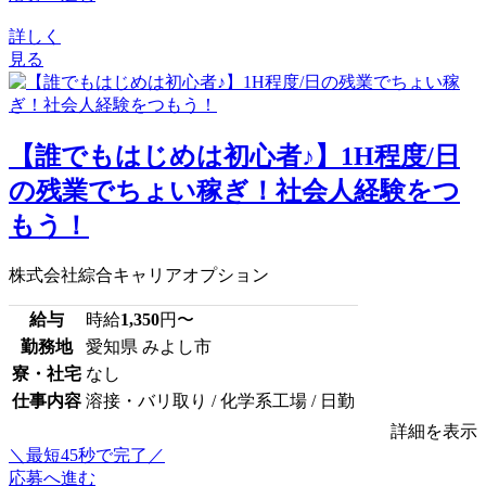
詳しく
見る
【誰でもはじめは初心者♪】1H程度/日
の残業でちょい稼ぎ！社会人経験をつ
もう！
株式会社綜合キャリアオプション
給与
時給
1,350
円〜
勤務地
愛知県 みよし市
寮・社宅
なし
仕事内容
溶接・バリ取り / 化学系工場 / 日勤
詳細を表示
＼最短45秒で完了／
応募へ進む