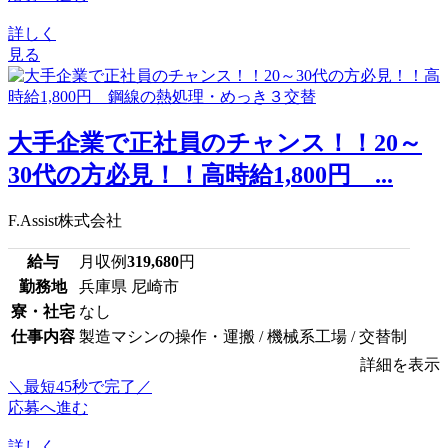
詳しく
見る
大手企業で正社員のチャンス！！20～
30代の方必見！！高時給1,800円 ...
F.Assist株式会社
給与
月収例
319,680
円
勤務地
兵庫県 尼崎市
寮・社宅
なし
仕事内容
製造マシンの操作・運搬 / 機械系工場 / 交替制
詳細を表示
＼最短45秒で完了／
応募へ進む
詳しく