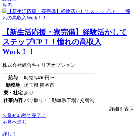
見る
【新生活応援・寮完備】経験活かして
ステップUP！！憧れの高収入
Work！！
株式会社綜合キャリアオプション
給与
時給
1,450
円〜
勤務地
埼玉県 熊谷市
寮・社宅
あり
仕事内容
バリ取り / 自動車系工場 / 交替制
詳細を表示
＼最短45秒で完了／
応募へ進む
詳しく