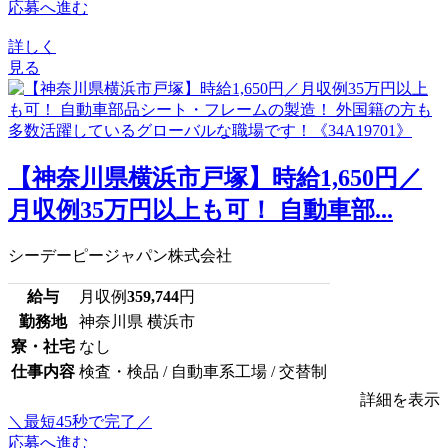
応募へ進む
詳しく
見る
【神奈川県横浜市戸塚】時給1,650円／
月収例35万円以上も可！ 自動車部...
シーデーピージャパン株式会社
給与
月収例
359,744
円
勤務地
神奈川県 横浜市
寮・社宅
なし
仕事内容
検査・検品 / 自動車系工場 / 交替制
詳細を表示
＼最短45秒で完了／
応募へ進む