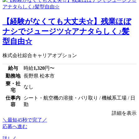
【経験がなくても大丈夫☆】残業ほぼ
ナシでジュージツ☆アナタらしく♪髪
型自由☆
株式会社綜合キャリアオプション
給与
時給
1,320
円〜
勤務地
長野県 松本市
寮・社
なし
宅
仕事内
シート・航空機の溶接・バリ取り / 機械系工場 / 日
容
勤
詳細を表示
＼最短45秒で完了／
応募へ進む
詳しく