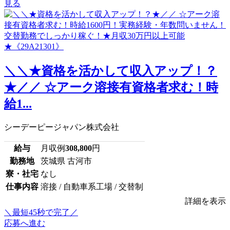
見る
＼＼★資格を活かして収入アップ！？
★／／ ☆アーク溶接有資格者求む！時
給1...
シーデーピージャパン株式会社
給与
月収例
308,800
円
勤務地
茨城県 古河市
寮・社宅
なし
仕事内容
溶接 / 自動車系工場 / 交替制
詳細を表示
＼最短45秒で完了／
応募へ進む