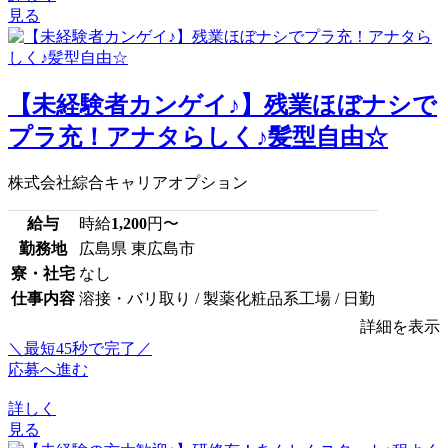
見る
【未経験者カンゲイ♪】残業ほぼナシで
プラ充！アナタらしく♪髪型自由☆
株式会社綜合キャリアオプション
給与
時給
1,200
円〜
勤務地
広島県 東広島市
寮・社宅
なし
仕事内容
溶接・バリ取り / 製薬化粧品系工場 / 日勤
詳細を表示
＼最短45秒で完了／
応募へ進む
詳しく
見る