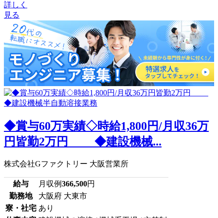
詳しく
見る
◆賞与60万実績◇時給1,800円/月収36万
円皆勤2万円 ◆建設機械...
株式会社Gファクトリー 大阪営業所
給与
月収例
366,500
円
勤務地
大阪府 大東市
寮・社宅
あり