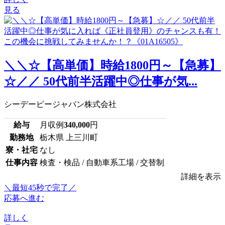
見る
＼＼☆【高単価】時給1800円～【急募】
☆／／ 50代前半活躍中◎仕事が気...
シーデーピージャパン株式会社
給与
月収例
340,000
円
勤務地
栃木県 上三川町
寮・社宅
なし
仕事内容
検査・検品 / 自動車系工場 / 交替制
詳細を表示
＼最短45秒で完了／
応募へ進む
詳しく