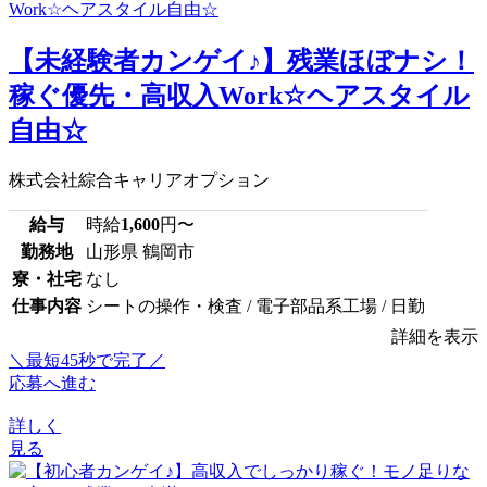
【未経験者カンゲイ♪】残業ほぼナシ！
稼ぐ優先・高収入Work☆ヘアスタイル
自由☆
株式会社綜合キャリアオプション
給与
時給
1,600
円〜
勤務地
山形県 鶴岡市
寮・社宅
なし
仕事内容
シートの操作・検査 / 電子部品系工場 / 日勤
詳細を表示
＼最短45秒で完了／
応募へ進む
詳しく
見る