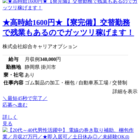
★高時給1600円★【寮完備】交替勤務
で残業もあるのでガッツリ稼げます！
株式会社綜合キャリアオプション
給与
月収例
340,000
円
勤務地
静岡県 掛川市
寮・社宅
あり
仕事内容
ゴム製品の加工・梱包 / 自動車系工場 / 交替制
詳細を表示
＼最短45秒で完了／
応募へ進む
詳しく
見る