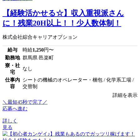
【経験活かせる☆】収入重視派さん
に！残業20H以上！！少人数体制！
株式会社綜合キャリアオプション
給与
時給
1,250
円〜
勤務地
群馬県 邑楽町
寮・社
なし
宅
仕事内
シートの機械のオペレーター・梱包 / 化学系工場 /
容
交替制
詳細を表示
＼最短45秒で完了／
応募へ進む
詳しく
見る