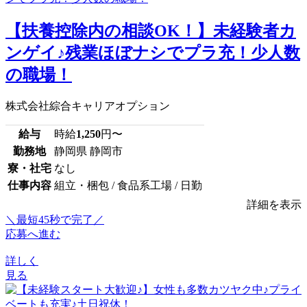
【扶養控除内の相談OK！】未経験者カ
ンゲイ♪残業ほぼナシでプラ充！少人数
の職場！
株式会社綜合キャリアオプション
給与
時給
1,250
円〜
勤務地
静岡県 静岡市
寮・社宅
なし
仕事内容
組立・梱包 / 食品系工場 / 日勤
詳細を表示
＼最短45秒で完了／
応募へ進む
詳しく
見る