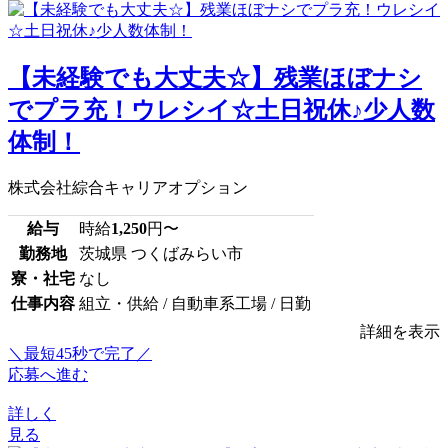
【未経験でも大丈夫☆】残業ほぼナシ
でプラ充！ウレシイ☆土日祝休♪少人数
体制！
株式会社綜合キャリアオプション
給与
時給
1,250
円〜
勤務地
茨城県 つくばみらい市
寮・社宅
なし
仕事内容
組立・供給 / 自動車系工場 / 日勤
詳細を表示
＼最短45秒で完了／
応募へ進む
詳しく
見る