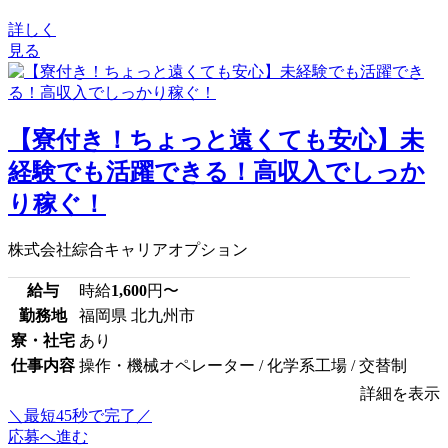
詳しく
見る
【寮付き！ちょっと遠くても安心】未
経験でも活躍できる！高収入でしっか
り稼ぐ！
株式会社綜合キャリアオプション
給与
時給
1,600
円〜
勤務地
福岡県 北九州市
寮・社宅
あり
仕事内容
操作・機械オペレーター / 化学系工場 / 交替制
詳細を表示
＼最短45秒で完了／
応募へ進む