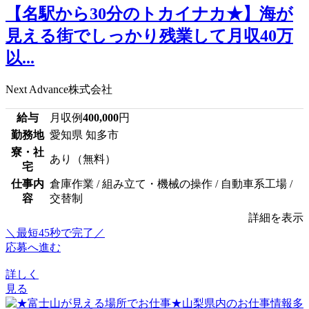
【名駅から30分のトカイナカ★】海が
見える街でしっかり残業して月収40万
以...
Next Advance株式会社
給与
月収例
400,000
円
勤務地
愛知県 知多市
寮・社
あり（無料）
宅
仕事内
倉庫作業 / 組み立て・機械の操作 / 自動車系工場 /
容
交替制
詳細を表示
＼最短45秒で完了／
応募へ進む
詳しく
見る