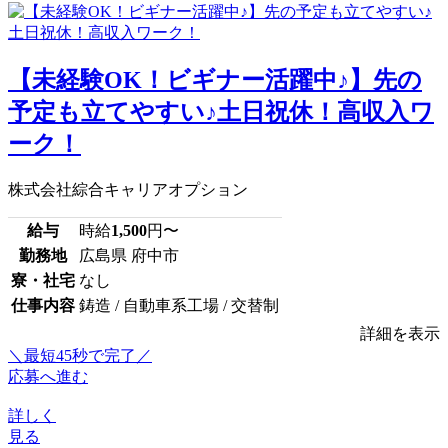
【未経験OK！ビギナー活躍中♪】先の
予定も立てやすい♪土日祝休！高収入ワ
ーク！
株式会社綜合キャリアオプション
給与
時給
1,500
円〜
勤務地
広島県 府中市
寮・社宅
なし
仕事内容
鋳造 / 自動車系工場 / 交替制
詳細を表示
＼最短45秒で完了／
応募へ進む
詳しく
見る