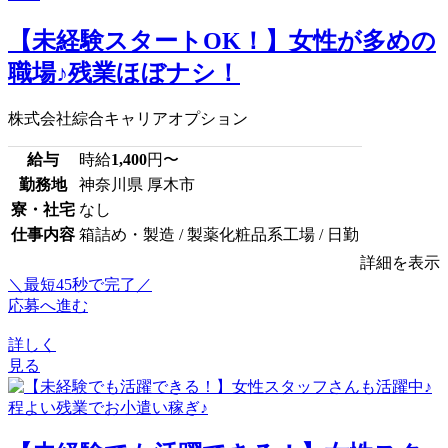
【未経験スタートOK！】女性が多めの
職場♪残業ほぼナシ！
株式会社綜合キャリアオプション
給与
時給
1,400
円〜
勤務地
神奈川県 厚木市
寮・社宅
なし
仕事内容
箱詰め・製造 / 製薬化粧品系工場 / 日勤
詳細を表示
＼最短45秒で完了／
応募へ進む
詳しく
見る