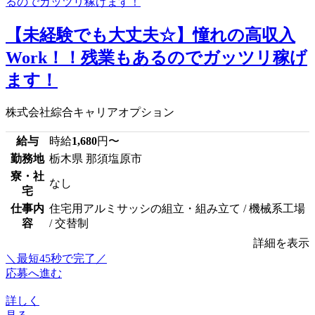
【未経験でも大丈夫☆】憧れの高収入
Work！！残業もあるのでガッツリ稼げ
ます！
株式会社綜合キャリアオプション
給与
時給
1,680
円〜
勤務地
栃木県 那須塩原市
寮・社
なし
宅
仕事内
住宅用アルミサッシの組立・組み立て / 機械系工場
容
/ 交替制
詳細を表示
＼最短45秒で完了／
応募へ進む
詳しく