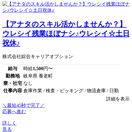
【アナタのスキル活かしませんか？】
ウレシイ残業ほぼナシ♪ウレシイ☆土日
祝休♪
株式会社綜合キャリアオプション
給与
時給
1,500
円〜
勤務地
岐阜県 養老町
寮・社宅
なし
仕事内容
倉庫作業 / 検査・ピッキング / 物流倉庫 / 日勤
詳細を表示
＼最短45秒で完了／
応募へ進む
詳しく
見る