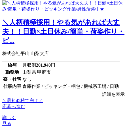
＼人柄積極採用！やる気があれば大丈
夫！！日勤×土日休み/簡単・荷姿作り・
ピ...
株式会社平山 山梨支店
給与
月収例
201,940
円
勤務地
山梨県 甲府市
寮・社宅
なし
仕事内容
倉庫作業 / ピッキング・梱包 / 機械系工場 / 日勤
詳細を表示
＼最短45秒で完了／
応募へ進む
詳しく
見る