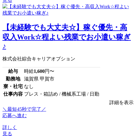
見る
【未経験でも大丈夫☆】稼ぐ優先・高
収入Work☆程よい残業でお小遣い稼ぎ
♪
株式会社綜合キャリアオプション
給与
時給
1,600
円〜
勤務地
滋賀県 甲賀市
寮・社宅
なし
仕事内容
プレス・箱詰め / 機械系工場 / 日勤
詳細を表示
＼最短45秒で完了／
応募へ進む
詳しく
見る