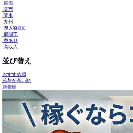
東海
関西
関東
九州
即入寮OK
期間工
寮あり
高収入
並び替え
おすすめ順
給与が高い順
新着順