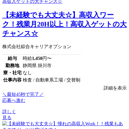
【未経験でも大丈夫☆】高収入ワー
ク！残業月20H以上！高収入ゲットの大
チャンス☆
株式会社綜合キャリアオプション
給与
時給
1,450
円〜
勤務地
静岡県 掛川市
寮・社宅
なし
仕事内容
検査 / 自動車系工場 / 交替制
詳細を表示
＼最短45秒で完了／
応募へ進む
詳しく
見る