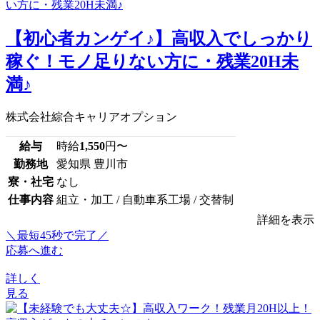
【初心者カンゲイ♪】高収入でしっかり
稼ぐ！モノ足りない方に・残業20H未
満♪
株式会社綜合キャリアオプション
給与
時給
1,550
円〜
勤務地
愛知県 豊川市
寮・社宅
なし
仕事内容
組立・加工 / 自動車系工場 / 交替制
詳細を表示
＼最短45秒で完了／
応募へ進む
詳しく
見る