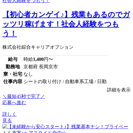
【初心者カンゲイ♪】残業もあるのでガ
ッツリ稼げます！社会人経験をつも
う！
株式会社綜合キャリアオプション
給与
時給
1,400
円〜
勤務地
京都府 長岡京市
寮・社宅
なし
仕事内容
シートの取り付け / 自動車系工場 / 日勤
詳細を表示
＼最短45秒で完了／
応募へ進む
詳しく
見る