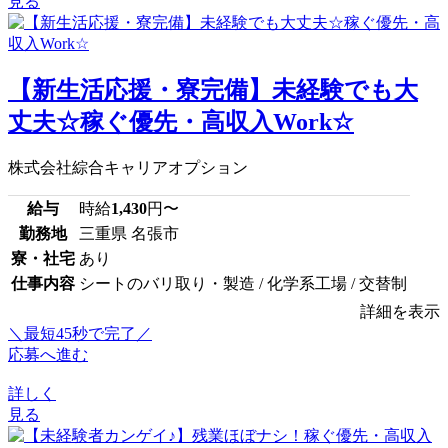
見る
【新生活応援・寮完備】未経験でも大
丈夫☆稼ぐ優先・高収入Work☆
株式会社綜合キャリアオプション
給与
時給
1,430
円〜
勤務地
三重県 名張市
寮・社宅
あり
仕事内容
シートのバリ取り・製造 / 化学系工場 / 交替制
詳細を表示
＼最短45秒で完了／
応募へ進む
詳しく
見る