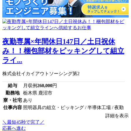
夜勤専属×年間休日147日／土日祝休
み！！梱包部材をピッキングして組立
ライ...
株式会社イカイアウトソーシング第2
給与
月収例
260,000
円
勤務地
栃木県 鹿沼市
寮・社宅
あり
仕事内容
照明器具の組立・ピッキング / 半導体工場 / 夜勤
詳細を表示
＼最短45秒で完了／
応募へ進む