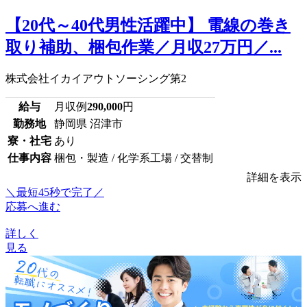
【20代～40代男性活躍中】 電線の巻き
取り補助、梱包作業／月収27万円／...
株式会社イカイアウトソーシング第2
給与
月収例
290,000
円
勤務地
静岡県 沼津市
寮・社宅
あり
仕事内容
梱包・製造 / 化学系工場 / 交替制
詳細を表示
＼最短45秒で完了／
応募へ進む
詳しく
見る