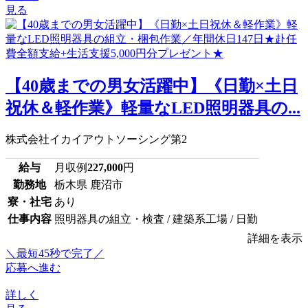
見る
【40歳までの男女活躍中】《日勤×土日
祝休＆軽作業》軽量なLED照明器具の...
株式会社イカイアウトソーシング第2
給与
月収例
227,000
円
勤務地
栃木県 鹿沼市
寮・社宅
あり
仕事内容
照明器具の組立・検査 / 建築系工場 / 日勤
詳細を表示
＼最短45秒で完了／
応募へ進む
詳しく