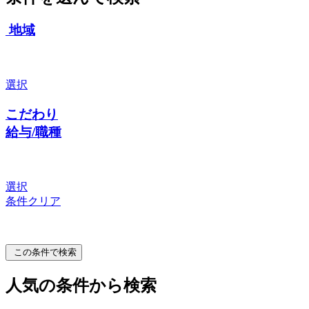
地域
選択
こだわり
給与/職種
選択
条件クリア
この条件で検索
人気の条件から検索