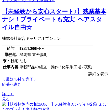
【未経験から安心スタート♪】残業基本
ナシ！プライベートも充実♪ヘアスタ
イル自由☆
株式会社綜合キャリアオプション
給与
時給
1,200
円〜
勤務地
群馬県 東吾妻町
寮・社宅
なし
仕事内容
車載部品の組立・操作 / 化学系工場 / 夜勤
詳細を表示
＼最短45秒で完了／
応募へ進む
詳しく
見る