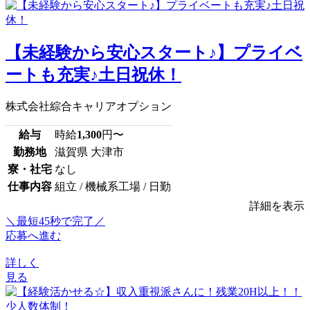
【未経験から安心スタート♪】プライベ
ートも充実♪土日祝休！
株式会社綜合キャリアオプション
給与
時給
1,300
円〜
勤務地
滋賀県 大津市
寮・社宅
なし
仕事内容
組立 / 機械系工場 / 日勤
詳細を表示
＼最短45秒で完了／
応募へ進む
詳しく
見る