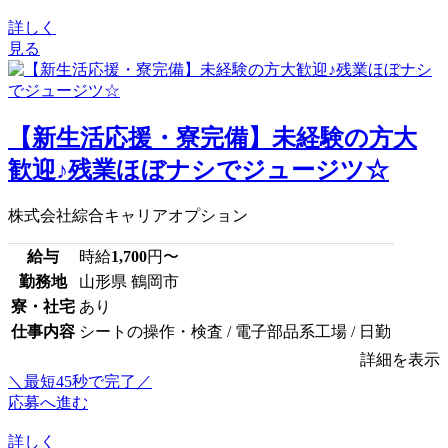
詳しく
見る
【新生活応援・寮完備】未経験の方大
歓迎♪残業ほぼナシでジュージツ☆
株式会社綜合キャリアオプション
給与
時給
1,700
円〜
勤務地
山形県 鶴岡市
寮・社宅
あり
仕事内容
シートの操作・検査 / 電子部品系工場 / 日勤
詳細を表示
＼最短45秒で完了／
応募へ進む
詳しく