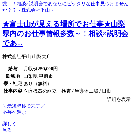
★富士山が見える場所でお仕事★山梨
県内のお仕事情報多数～！相談×説明会
であ...
株式会社平山 山梨支店
給与
月収例
250,000
円
勤務地
山梨県 甲府市
寮・社宅
あり（無料）
仕事内容
医療機器の組立・検査 / 半導体工場 / 日勤
詳細を表示
＼最短45秒で完了／
応募へ進む
詳しく
見る