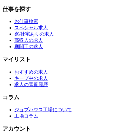
仕事を探す
お仕事検索
スペシャル求人
寮/社宅ありの求人
高収入の求人
期間工の求人
マイリスト
おすすめの求人
キープ中の求人
求人の閲覧履歴
コラム
ジョブハウス工場について
工場コラム
アカウント