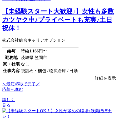
【未経験スタート大歓迎♪】女性も多数
カツヤク中♪プライベートも充実♪土日
祝休！
株式会社綜合キャリアオプション
給与
時給
1,166
円〜
勤務地
茨城県 笠間市
寮・社宅
なし
仕事内容
袋詰め・梱包 / 物流倉庫 / 日勤
詳細を表示
＼最短45秒で完了／
応募へ進む
詳しく
見る