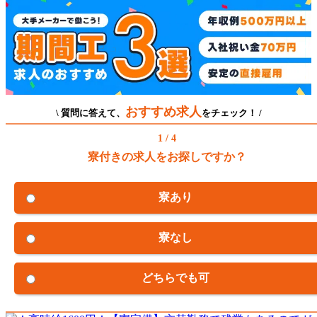
おすすめ求人
\ 質問に答えて、
をチェック！ /
1 / 4
寮付きの求人をお探しですか？
寮あり
寮なし
どちらでも可