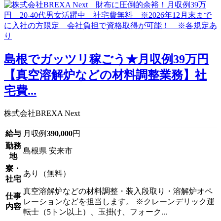
島根でガッツリ稼ごう★月収例39万円
【真空溶解炉などの材料調整業務】社
宅費...
株式会社BREXA Next
給与
月収例
390,000
円
勤務
島根県 安来市
地
寮・
あり（無料）
社宅
真空溶解炉などの材料調整・装入段取り・溶解炉オペ
仕事
レーションなどを担当します。 ※クレーンデリック運
内容
転士（5トン以上）、玉掛け、フォーク...