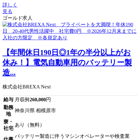
詳しく
見る
ゴールド求人
【年間休日190日◎1年の半分以上がお
休み！】電気自動車用のバッテリー製
造...
株式会社BREXA Next
給与
月収例
260,000
円
勤務
神奈川県 相模原市
地
寮・
あり（無料）
社宅
バッテリー製造に伴うマシンオペレーターや検査業
仕事