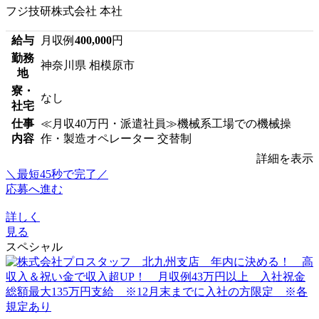
フジ技研株式会社 本社
給与
月収例
400,000
円
勤務
神奈川県 相模原市
地
寮・
なし
社宅
仕事
≪月収40万円・派遣社員≫機械系工場での機械操
内容
作・製造オペレーター 交替制
詳細を表示
＼最短45秒で完了／
応募へ進む
詳しく
見る
スペシャル