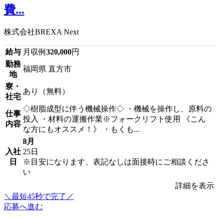
費...
株式会社BREXA Next
給与
月収例
320,000
円
勤務
福岡県 直方市
地
寮・
あり（無料）
社宅
◇樹脂成型に伴う機械操作◇ ・機械を操作し、原料の
仕事
投入 ・材料の運搬作業※フォークリフト使用 《こん
内容
な方にもオススメ！》 ・もくも...
8月
入社
25日
日
※目安になります、表記なしは面接時にご相談くださ
い
詳細を表示
＼最短45秒で完了／
応募へ進む