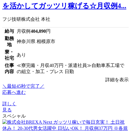
を活かしてガッツリ稼げる☆月収例4...
フジ技研株式会社 本社
給与
月収例
404,890
円
勤務
神奈川県 相模原市
地
寮・
あり
社宅
仕事
≪寮完備・月収40万円・派遣社員≫自動車系工場で
内容
の組立・加工・プレス 日勤
詳細を表示
＼最短45秒で完了／
応募へ進む
詳しく
見る
スペシャル