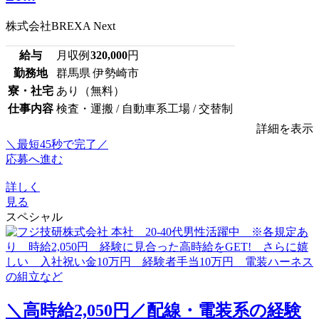
株式会社BREXA Next
給与
月収例
320,000
円
勤務地
群馬県 伊勢崎市
寮・社宅
あり（無料）
仕事内容
検査・運搬 / 自動車系工場 / 交替制
詳細を表示
＼最短45秒で完了／
応募へ進む
詳しく
見る
スペシャル
＼高時給2,050円／配線・電装系の経験