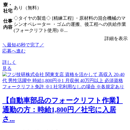
寮・
あり（無料）
社宅
◇タイヤの製造◇ [精練工程] ・原材料の混合機械のマ
仕事
シンオペレーター ・ゴムの運搬、後工程への供給作業
内容
(フォークリフト使用) ※...
詳細を表示
＼最短45秒で完了／
応募へ進む
詳しく
見る
【自動車部品のフォークリフト作業】
通勤の方：時給1,800円／社宅に入居
さ...