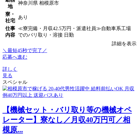
神奈川県 相模原市
地
寮・
あり
社宅
仕事
≪寮完備・月収42.5万円・派遣社員≫自動車系工場
内容
でのバリ取り・溶接 日勤
詳細を表示
＼最短45秒で完了／
応募へ進む
詳しく
見る
スペシャル
【機械セット・バリ取り等の機械オペ
レーター】寮なし／月収40万円可／相
模原...