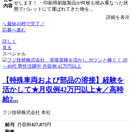
せします！ ・印刷用刷版製品が何枚も積み重なった状
内容
態でパレットにて運ばれてきた物を...
詳細を表示
＼最短45秒で完了／
応募へ進む
詳しく
見る
スペシャル
【特殊車両および部品の溶接】経験を
活かして★月収例42万円以上★／高時
給2...
フジ技研株式会社 本社
給与
月収例
427,875
円
勤務