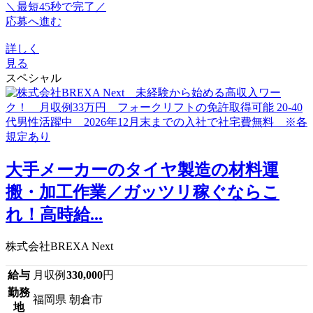
＼最短45秒で完了／
応募へ進む
詳しく
見る
スペシャル
大手メーカーのタイヤ製造の材料運
搬・加工作業／ガッツリ稼ぐならこ
れ！高時給...
株式会社BREXA Next
給与
月収例
330,000
円
勤務
福岡県 朝倉市
地