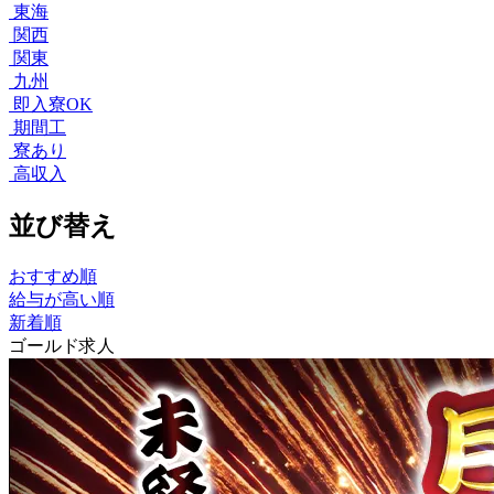
東海
関西
関東
九州
即入寮OK
期間工
寮あり
高収入
並び替え
おすすめ順
給与が高い順
新着順
ゴールド求人