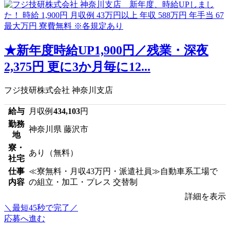
★新年度時給UP1,900円／残業・深夜
2,375円 更に3か月毎に12...
フジ技研株式会社 神奈川支店
給与
月収例
434,103
円
勤務
神奈川県 藤沢市
地
寮・
あり（無料）
社宅
仕事
≪寮無料・月収43万円・派遣社員≫自動車系工場で
内容
の組立・加工・プレス 交替制
詳細を表示
＼最短45秒で完了／
応募へ進む