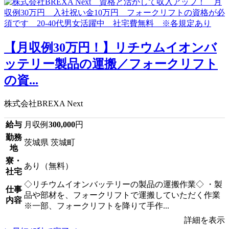
【月収例30万円！】リチウムイオンバ
ッテリー製品の運搬／フォークリフト
の資...
株式会社BREXA Next
給与
月収例
300,000
円
勤務
茨城県 茨城町
地
寮・
あり（無料）
社宅
◇リチウムイオンバッテリーの製品の運搬作業◇ ・製
仕事
品や部材を、フォークリフトで運搬していただく作業
内容
※一部、フォークリフトを降りて手作...
詳細を表示