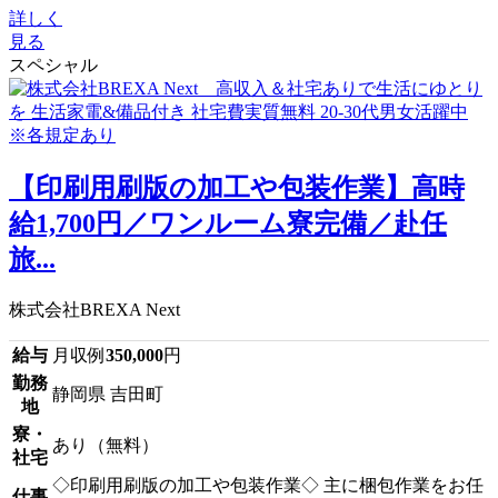
詳しく
見る
スペシャル
【印刷用刷版の加工や包装作業】高時
給1,700円／ワンルーム寮完備／赴任
旅...
株式会社BREXA Next
給与
月収例
350,000
円
勤務
静岡県 吉田町
地
寮・
あり（無料）
社宅
◇印刷用刷版の加工や包装作業◇ 主に梱包作業をお任
仕事