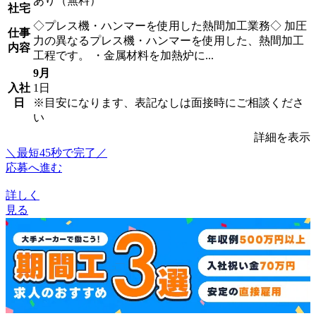
あり（無料）
社宅
◇プレス機・ハンマーを使用した熱間加工業務◇ 加圧
仕事
力の異なるプレス機・ハンマーを使用した、熱間加工
内容
工程です。 ・金属材料を加熱炉に...
9月
入社
1日
日
※目安になります、表記なしは面接時にご相談くださ
い
詳細を表示
＼最短45秒で完了／
応募へ進む
詳しく
見る