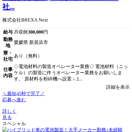
社...
株式会社BREXA Next
給与
月収例
300,000
円
勤務
愛媛県 新居浜市
地
寮・
あり（無料）
社宅
◇電池材料の製造オペレーター業務◇ 電池材料（ニッ
仕事
ケル）の製造に伴うオペレーター業務をお願いしま
内容
す。 原材料を粉砕機へ設置 ↓ 2...
詳細を表示
＼最短45秒で完了／
応募へ進む
詳しく
見る
スペシャル