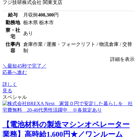
フジ技研株式会社 関東支店
給与
月収例
408,300
円
勤務地
栃木県 栃木市
寮・社
あり
宅
仕事内
倉庫作業 / 運搬・フォークリフト / 物流倉庫 / 交替
容
制
詳細を表示
＼最短45秒で完了／
応募へ進む
詳しく
見る
スペシャル
【電池材料の製造マシンオペレーター
業務】高時給1,600円★／ワンルーム