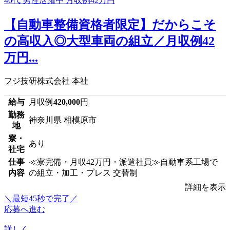
【自動車整備資格者限定】だからこそ
の高収入◎大型車両の組立／月収例42
万円...
フジ技研株式会社 本社
給与
月収例
420,000
円
勤務
神奈川県 相模原市
地
寮・
あり
社宅
仕事
≪寮完備・月収42万円・派遣社員≫自動車系工場で
内容
の組立・加工・プレス 交替制
詳細を表示
＼最短45秒で完了／
応募へ進む
詳しく