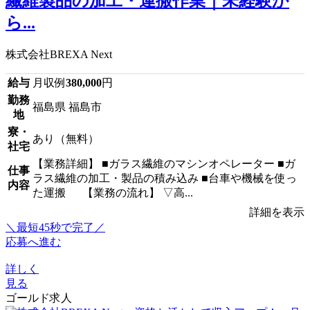
繊維製品の加工・運搬作業｜未経験か
ら...
株式会社BREXA Next
給与
月収例
380,000
円
勤務
福島県 福島市
地
寮・
あり（無料）
社宅
【業務詳細】 ■ガラス繊維のマシンオペレーター ■ガ
仕事
ラス繊維の加工・製品の積み込み ■台車や機械を使っ
内容
た運搬 【業務の流れ】 ▽高...
詳細を表示
＼最短45秒で完了／
応募へ進む
詳しく
見る
ゴールド求人