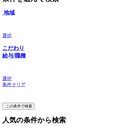
地域
選択
こだわり
給与/職種
選択
条件クリア
この条件で検索
人気の条件から検索