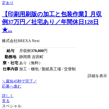
【印刷用刷版の加工と包装作業】月収
例37万円／社宅あり／年間休日128日
★...
株式会社BREXA Next
給与
月収例
370,000
円
勤務地
静岡県 吉田町
寮・社宅
あり（無料）
仕事内容
加工・梱包 / 製紙系工場 / 交替制
詳細を表示
＼最短45秒で完了／
応募へ進む
詳しく
見る
スペシャル