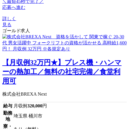
＼最短45秒で完了／
応募へ進む
詳しく
見る
ゴールド求人
【月収例32万円★】プレス機・ハンマ
ーの熱加工／無料の社宅完備／食堂利
用可
株式会社BREXA Next
給与
月収例
320,000
円
勤務
埼玉県 桶川市
地
寮・