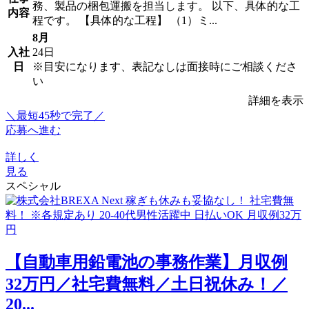
務、製品の梱包運搬を担当します。 以下、具体的な工
内容
程です。 【具体的な工程】 （1）ミ...
8月
入社
24日
日
※目安になります、表記なしは面接時にご相談くださ
い
詳細を表示
＼最短45秒で完了／
応募へ進む
詳しく
見る
スペシャル
【自動車用鉛電池の事務作業】月収例
32万円／社宅費無料／土日祝休み！／
20...