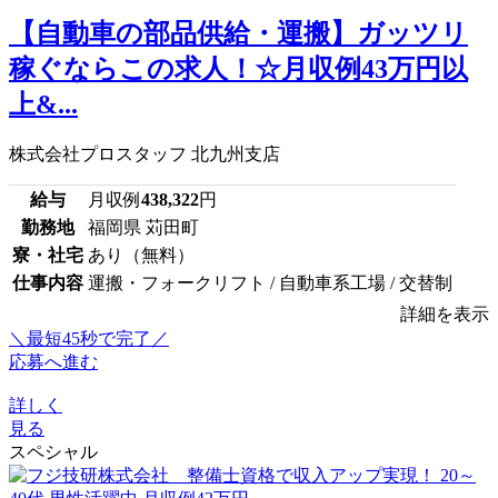
【自動車の部品供給・運搬】ガッツリ
稼ぐならこの求人！☆月収例43万円以
上&...
株式会社プロスタッフ 北九州支店
給与
月収例
438,322
円
勤務地
福岡県 苅田町
寮・社宅
あり（無料）
仕事内容
運搬・フォークリフト / 自動車系工場 / 交替制
詳細を表示
＼最短45秒で完了／
応募へ進む
詳しく
見る
スペシャル