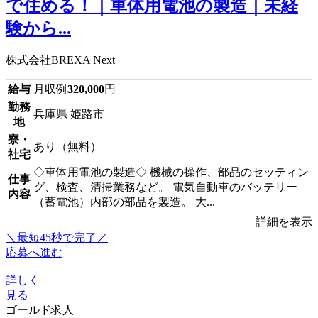
で住める！｜車体用電池の製造｜未経
験から...
株式会社BREXA Next
給与
月収例
320,000
円
勤務
兵庫県 姫路市
地
寮・
あり（無料）
社宅
◇車体用電池の製造◇ 機械の操作、部品のセッティン
仕事
グ、検査、清掃業務など。 電気自動車のバッテリー
内容
（蓄電池）内部の部品を製造。 大...
詳細を表示
＼最短45秒で完了／
応募へ進む
詳しく
見る
ゴールド求人