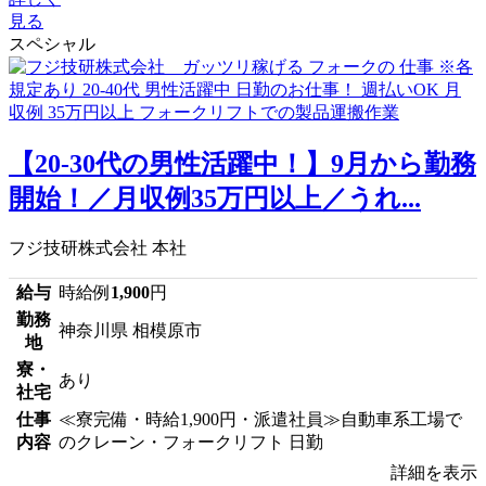
見る
スペシャル
【20-30代の男性活躍中！】9月から勤務
開始！／月収例35万円以上／うれ...
フジ技研株式会社 本社
給与
時給例
1,900
円
勤務
神奈川県 相模原市
地
寮・
あり
社宅
仕事
≪寮完備・時給1,900円・派遣社員≫自動車系工場で
内容
のクレーン・フォークリフト 日勤
詳細を表示