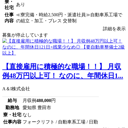
寮・
あり
社宅
仕事
≪寮完備・時給2,500円・派遣社員≫自動車系工場で
内容
の組立・加工・プレス 交替制
詳細を表示
募集が停止しています
【直接雇用に積極的な職場！！】 月収
例48万円以上可！ なのに、年間休日1...
A＆I株式会社
給与
月収例
480,000
円
勤務地
愛知県 豊田市
寮・社宅
なし
仕事内容
フォークリフト / 自動車系工場 / 日勤