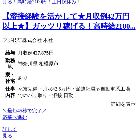
【溶接経験を活かして★月収例42万円
以上★】ガッツリ稼げる！高時給2100...
フジ技研株式会社 本社
給与
月収例
427,875
円
勤務
神奈川県 相模原市
地
寮・
あり
社宅
仕事
≪寮完備・月収42.5万円・派遣社員≫自動車系工場
内容
でのバリ取り・溶接 日勤
詳細を表示
＼最短45秒で完了／
応募へ進む
詳しく
見る