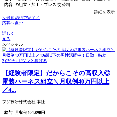
内容
の組立・加工・プレス 交替制
詳細を表示
＼最短45秒で完了／
応募へ進む
詳しく
見る
スペシャル
【経験者限定】だからこその高収入◎
電装ハーネス組立＼月収例40万円以上
／4...
フジ技研株式会社 本社
給与
月収例
404,890
円