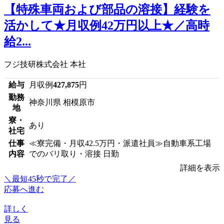
【特殊車両および部品の溶接】経験を
活かして★月収例42万円以上★／高時
給2...
フジ技研株式会社 本社
給与
月収例
427,875
円
勤務
神奈川県 相模原市
地
寮・
あり
社宅
仕事
≪寮完備・月収42.5万円・派遣社員≫自動車系工場
内容
でのバリ取り・溶接 日勤
詳細を表示
＼最短45秒で完了／
応募へ進む
詳しく
見る