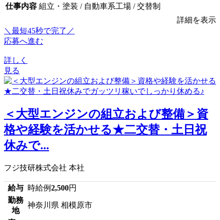
仕事内容
組立・塗装 / 自動車系工場 / 交替制
詳細を表示
＼最短45秒で完了／
応募へ進む
詳しく
見る
＜大型エンジンの組立および整備＞資
格や経験を活かせる★二交替・土日祝
休みで...
フジ技研株式会社 本社
給与
時給例
2,500
円
勤務
神奈川県 相模原市
地