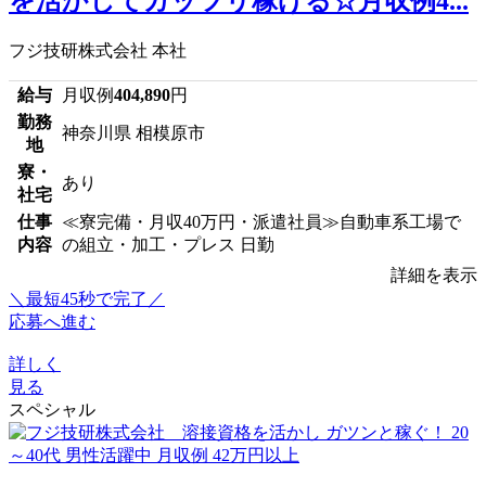
を活かしてガッツリ稼げる☆月収例4...
フジ技研株式会社 本社
給与
月収例
404,890
円
勤務
神奈川県 相模原市
地
寮・
あり
社宅
仕事
≪寮完備・月収40万円・派遣社員≫自動車系工場で
内容
の組立・加工・プレス 日勤
詳細を表示
＼最短45秒で完了／
応募へ進む
詳しく
見る
スペシャル