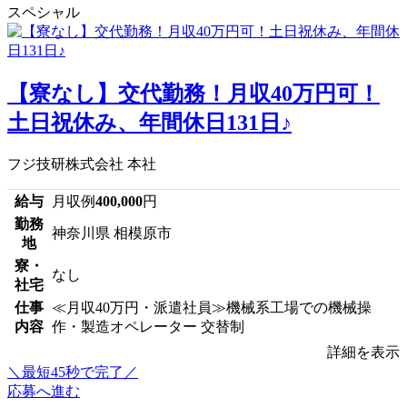
スペシャル
【寮なし】交代勤務！月収40万円可！
土日祝休み、年間休日131日♪
フジ技研株式会社 本社
給与
月収例
400,000
円
勤務
神奈川県 相模原市
地
寮・
なし
社宅
仕事
≪月収40万円・派遣社員≫機械系工場での機械操
内容
作・製造オペレーター 交替制
詳細を表示
＼最短45秒で完了／
応募へ進む