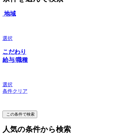
地域
選択
こだわり
給与/職種
選択
条件クリア
この条件で検索
人気の条件から検索