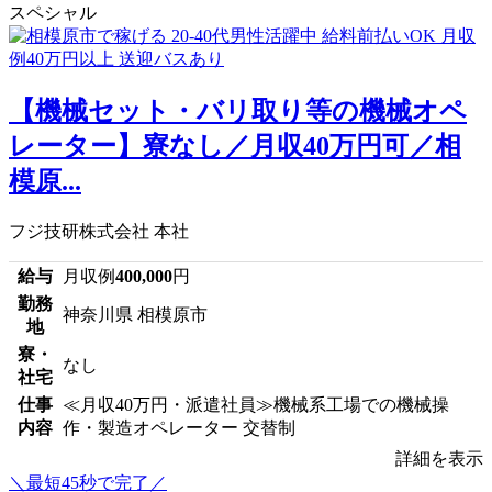
スペシャル
【機械セット・バリ取り等の機械オペ
レーター】寮なし／月収40万円可／相
模原...
フジ技研株式会社 本社
給与
月収例
400,000
円
勤務
神奈川県 相模原市
地
寮・
なし
社宅
仕事
≪月収40万円・派遣社員≫機械系工場での機械操
内容
作・製造オペレーター 交替制
詳細を表示
＼最短45秒で完了／