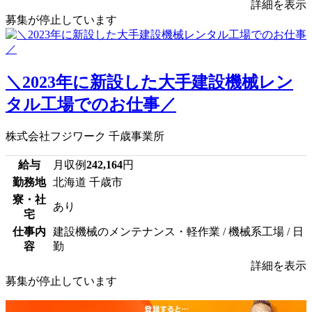
詳細を表示
募集が停止しています
＼2023年に新設した大手建設機械レン
タル工場でのお仕事／
株式会社フジワーク 千歳事業所
給与
月収例
242,164
円
勤務地
北海道 千歳市
寮・社
あり
宅
仕事内
建設機械のメンテナンス・軽作業 / 機械系工場 / 日
容
勤
詳細を表示
募集が停止しています