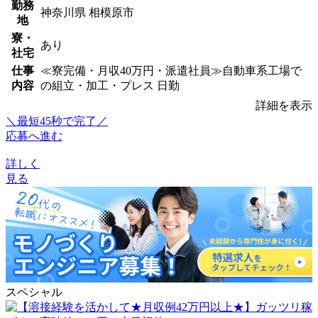
勤務
神奈川県 相模原市
地
寮・
あり
社宅
仕事
≪寮完備・月収40万円・派遣社員≫自動車系工場で
内容
の組立・加工・プレス 日勤
詳細を表示
＼最短45秒で完了／
応募へ進む
詳しく
見る
スペシャル