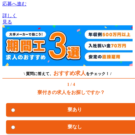
応募へ進む
詳しく
見る
おすすめ求人
\ 質問に答えて、
をチェック！ /
1 / 4
寮付きの求人をお探しですか？
寮あり
寮なし