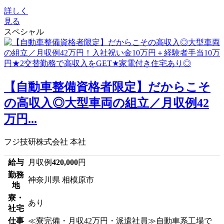
詳しく
見る
スペシャル
【自動車整備資格者限定】だからこそ
の高収入◎大型車両の組立／月収例42
万円...
フジ技研株式会社 本社
給与
月収例
420,000
円
勤務
神奈川県 相模原市
地
寮・
あり
社宅
仕事
≪寮完備・月収42万円・派遣社員≫自動車系工場で