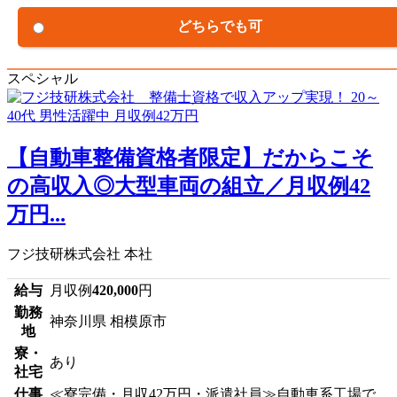
どちらでも可
スペシャル
【自動車整備資格者限定】だからこそ
の高収入◎大型車両の組立／月収例42
万円...
フジ技研株式会社 本社
給与
月収例
420,000
円
勤務
神奈川県 相模原市
地
寮・
あり
社宅
仕事
≪寮完備・月収42万円・派遣社員≫自動車系工場で