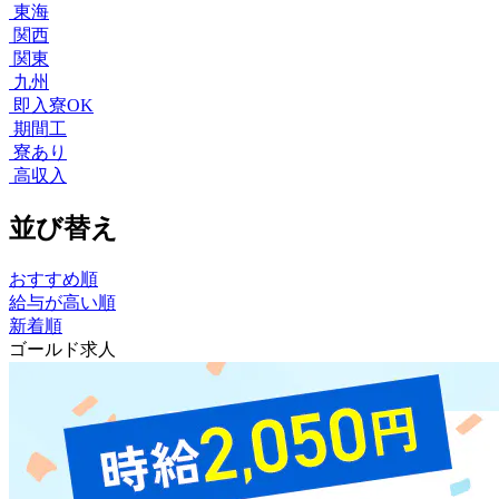
東海
関西
関東
九州
即入寮OK
期間工
寮あり
高収入
並び替え
おすすめ順
給与が高い順
新着順
ゴールド求人