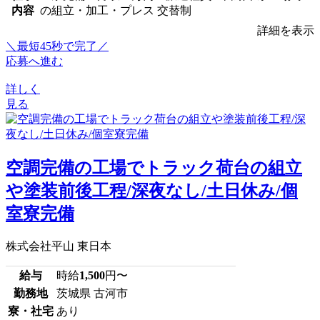
内容
の組立・加工・プレス 交替制
詳細を表示
＼最短45秒で完了／
応募へ進む
詳しく
見る
空調完備の工場でトラック荷台の組立
や塗装前後工程/深夜なし/土日休み/個
室寮完備
株式会社平山 東日本
給与
時給
1,500
円〜
勤務地
茨城県 古河市
寮・社宅
あり