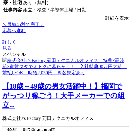
寮・社宅
あり（無料）
仕事内容
組立・検査 / 半導体工場 / 日勤
詳細を表示
＼最短45秒で完了／
応募へ進む
詳しく
見る
スペシャル
【18歳～49歳の男女活躍中！】福岡で
がっつり稼ごう！大手メーカーでの組
立...
株式会社J’s Factory 苅田テクニカルオフィス
給与
月収例
505,000
円