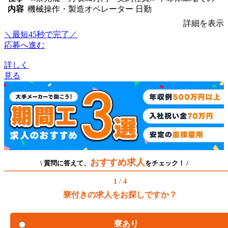
内容
機械操作・製造オペレーター 日勤
詳細を表示
＼最短45秒で完了／
応募へ進む
詳しく
見る
おすすめ求人
\ 質問に答えて、
をチェック！ /
1 / 4
寮付きの求人をお探しですか？
寮あり