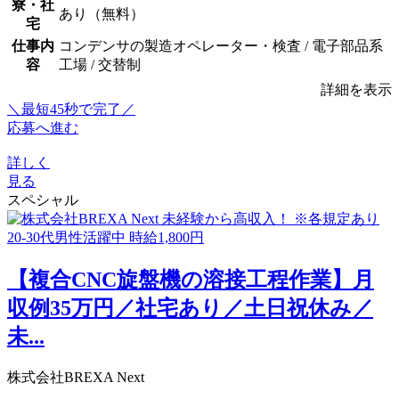
寮・社
あり（無料）
宅
仕事内
コンデンサの製造オペレーター・検査 / 電子部品系
容
工場 / 交替制
詳細を表示
＼最短45秒で完了／
応募へ進む
詳しく
見る
スペシャル
【複合CNC旋盤機の溶接工程作業】月
収例35万円／社宅あり／土日祝休み／
未...
株式会社BREXA Next