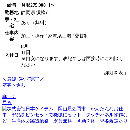
給与
月収
275,000
円〜
勤務地
静岡県 浜松市
寮・社
あり（無料）
宅
仕事内
加工・操作 / 家電系工場 / 交替制
容
8月
11日
入社日
※目安になります、表記なしは面接時にご相談く
ださい
詳細を表示
＼最短45秒で完了／
応募へ進む
詳しく
見る