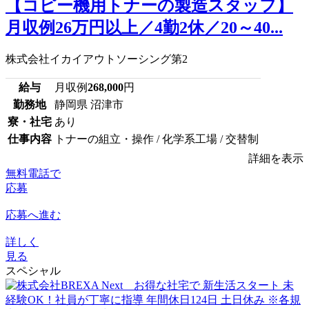
【コピー機用トナーの製造スタッフ】
月収例26万円以上／4勤2休／20～40...
株式会社イカイアウトソーシング第2
給与
月収例
268,000
円
勤務地
静岡県 沼津市
寮・社宅
あり
仕事内容
トナーの組立・操作 / 化学系工場 / 交替制
詳細を表示
無料電話で
応募
応募へ進む
詳しく
見る
スペシャル