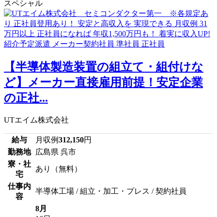
スペシャル
【半導体製造装置の組立て・組付けな
ど】メーカー直接雇用前提！安定企業
の正社...
UTエイム株式会社
給与
月収例
312,150
円
勤務地
広島県 呉市
寮・社
あり（無料）
宅
仕事内
半導体工場 / 組立・加工・プレス / 契約社員
容
8月