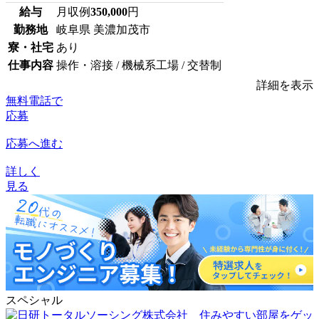
給与
月収例
350,000
円
勤務地
岐阜県 美濃加茂市
寮・社宅
あり
仕事内容
操作・溶接 / 機械系工場 / 交替制
詳細を表示
無料電話で
応募
応募へ進む
詳しく
見る
スペシャル