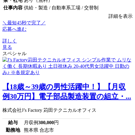
寮・社宅
あり（無料）
仕事内容
供給・製造 / 自動車系工場 / 交替制
詳細を表示
＼最短45秒で完了／
応募へ進む
詳しく
見る
スペシャル
【18歳～39歳の男性活躍中！】【月収
例30万円】電子部品製造装置の組立・...
株式会社J’s Factory 苅田テクニカルオフィス
給与
月収例
300,000
円
勤務地
熊本県 合志市