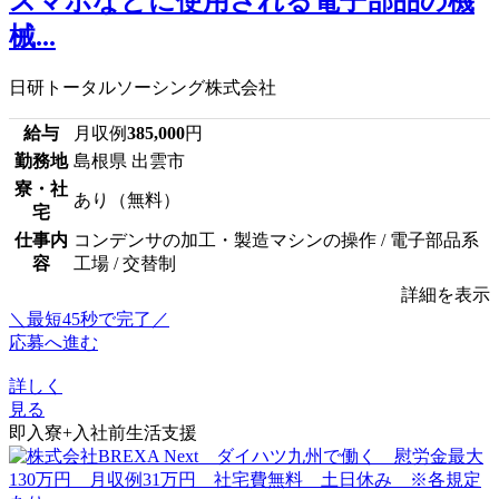
スマホなどに使用される電子部品の機
械...
日研トータルソーシング株式会社
給与
月収例
385,000
円
勤務地
島根県 出雲市
寮・社
あり（無料）
宅
仕事内
コンデンサの加工・製造マシンの操作 / 電子部品系
容
工場 / 交替制
詳細を表示
＼最短45秒で完了／
応募へ進む
詳しく
見る
即入寮+入社前生活支援