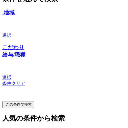
地域
選択
こだわり
給与/職種
選択
条件クリア
この条件で検索
人気の条件から検索