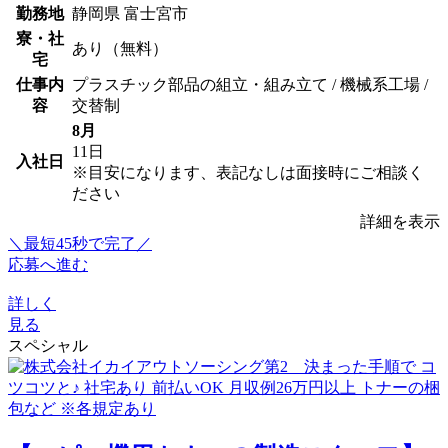
勤務地
静岡県 富士宮市
寮・社
あり（無料）
宅
仕事内
プラスチック部品の組立・組み立て / 機械系工場 /
容
交替制
8月
11日
入社日
※目安になります、表記なしは面接時にご相談く
ださい
詳細を表示
＼最短45秒で完了／
応募へ進む
詳しく
見る
スペシャル