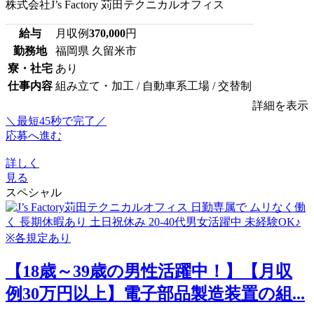
株式会社J’s Factory 苅田テクニカルオフィス
給与
月収例
370,000
円
勤務地
福岡県 久留米市
寮・社宅
あり
仕事内容
組み立て・加工 / 自動車系工場 / 交替制
詳細を表示
＼最短45秒で完了／
応募へ進む
詳しく
見る
スペシャル
【18歳～39歳の男性活躍中！】【月収
例30万円以上】電子部品製造装置の組...