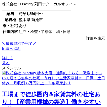
株式会社J’s Factory 苅田テクニカルオフィス
給与
時給
1,550
円〜
勤務地
熊本県 菊池市
寮・社宅
あり
仕事内容
組立・検査 / 半導体工場 / 日勤
詳細を表示
＼最短45秒で完了／
応募へ進む
詳しく
見る
スペシャル
工場まで徒歩圏内＆家賃無料の社宅あ
り！【産業用機械の製造】働きやすい