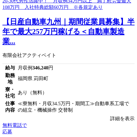
【日産自動車九州｜期間従業員募集】半
年で最大257万円稼げる＜自動車製造
業...
有限会社アクティベイト
給与
月収例
346,240
円
勤務
福岡県 苅田町
地
寮・
あり（無料）
社宅
仕事
≪寮無料・月収34.5万円・期間工≫自動車系工場で
内容
の組立・機械操作 交替制
詳細を表示
無料電話で
応募