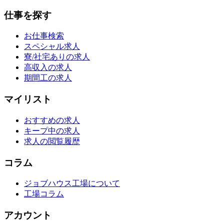
仕事を探す
お仕事検索
スペシャル求人
寮/社宅ありの求人
高収入の求人
期間工の求人
マイリスト
おすすめの求人
キープ中の求人
求人の閲覧履歴
コラム
ジョブハウス工場について
工場コラム
アカウント