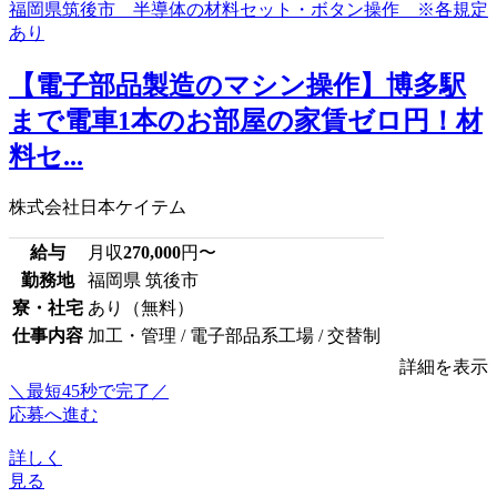
【電子部品製造のマシン操作】博多駅
まで電車1本のお部屋の家賃ゼロ円！材
料セ...
株式会社日本ケイテム
給与
月収
270,000
円〜
勤務地
福岡県 筑後市
寮・社宅
あり（無料）
仕事内容
加工・管理 / 電子部品系工場 / 交替制
詳細を表示
＼最短45秒で完了／
応募へ進む
詳しく
見る