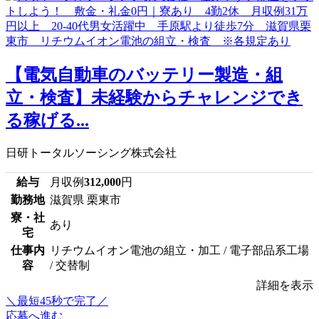
【電気自動車のバッテリー製造・組
立・検査】未経験からチャレンジでき
る稼げる...
日研トータルソーシング株式会社
給与
月収例
312,000
円
勤務地
滋賀県 栗東市
寮・社
あり
宅
仕事内
リチウムイオン電池の組立・加工 / 電子部品系工場
容
/ 交替制
詳細を表示
＼最短45秒で完了／
応募へ進む