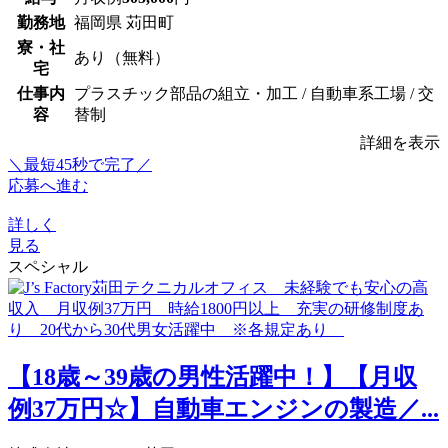
勤務地
福岡県 苅田町
寮・社
あり（無料）
宅
仕事内
プラスチック部品の組立・加工 / 自動車系工場 / 交
容
替制
詳細を表示
＼最短45秒で完了／
応募へ進む
詳しく
見る
スペシャル
【18歳～39歳の男性活躍中！】【月収
例37万円☆】自動車エンジンの製造／...