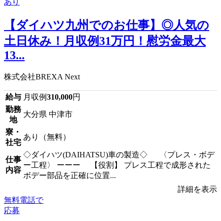
【ダイハツ九州でのお仕事】◎人気の
土日休み！月収例31万円！慰労金最大
13...
株式会社BREXA Next
給与
月収例
310,000
円
勤務
大分県 中津市
地
寮・
あり（無料）
社宅
◇ダイハツ(DAIHATSU)車の製造◇ 〈プレス・ボデ
仕事
ー工程〉 ーーー 【役割】 プレス工程で成形された
内容
ボデー部品を正確に位置...
詳細を表示
無料電話で
応募