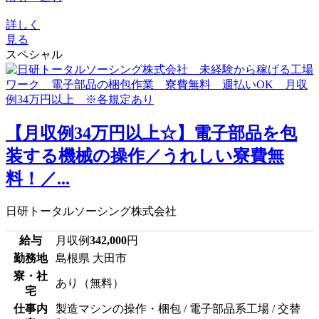
詳しく
見る
スペシャル
【月収例34万円以上☆】電子部品を包
装する機械の操作／うれしい寮費無
料！／...
日研トータルソーシング株式会社
給与
月収例
342,000
円
勤務地
島根県 大田市
寮・社
あり（無料）
宅
仕事内
製造マシンの操作・梱包 / 電子部品系工場 / 交替