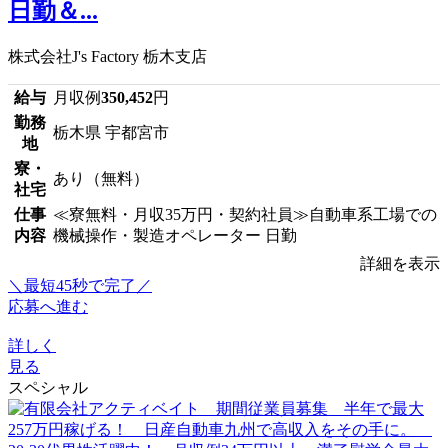
日勤＆...
株式会社J's Factory 栃木支店
給与
月収例
350,452
円
勤務
栃木県 宇都宮市
地
寮・
あり（無料）
社宅
仕事
≪寮無料・月収35万円・契約社員≫自動車系工場での
内容
機械操作・製造オペレーター 日勤
詳細を表示
＼最短45秒で完了／
応募へ進む
詳しく
見る
スペシャル