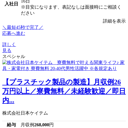
16日
入社日
※目安になります、表記なしは面接時にご相談く
ださい
詳細を表示
＼最短45秒で完了／
応募へ進む
詳しく
見る
スペシャル
【プラスチック製品の製造】月収例26
万円以上／寮費無料／未経験歓迎／即日
内...
株式会社日本ケイテム
給与
月収例
268,000
円