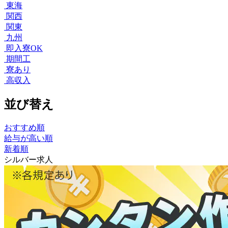
東海
関西
関東
九州
即入寮OK
期間工
寮あり
高収入
並び替え
おすすめ順
給与が高い順
新着順
シルバー求人