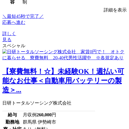
容
制
詳細を表示
＼最短45秒で完了／
応募へ進む
詳しく
見る
スペシャル
【寮費無料！☆】未経験OK！週払い可
能なお仕事＜自動車用バッテリーの製
造＞...
日研トータルソーシング株式会社
給与
月収例
260,000
円
勤務地
群馬県 伊勢崎市