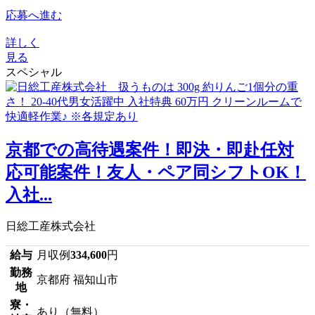
応募へ進む
詳しく
見る
スペシャル
京都での高待遇案件！即決・即赴任対
応可能案件！友人・ペア同シフトOK！
入社...
日総工産株式会社
給与
月収例
334,600
円
勤務
京都府 福知山市
地
寮・
あり（無料）