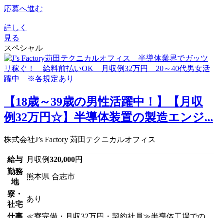
応募へ進む
詳しく
見る
スペシャル
【18歳～39歳の男性活躍中！】【月収
例32万円☆】半導体装置の製造エンジ...
株式会社J’s Factory 苅田テクニカルオフィス
給与
月収例
320,000
円
勤務
熊本県 合志市
地
寮・
あり
社宅
仕事
≪寮完備・月収32万円・契約社員≫半導体工場での