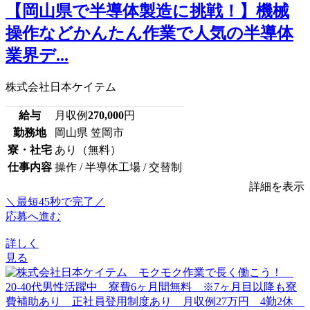
【岡山県で半導体製造に挑戦！】機械
操作などかんたん作業で人気の半導体
業界デ...
株式会社日本ケイテム
給与
月収例
270,000
円
勤務地
岡山県 笠岡市
寮・社宅
あり（無料）
仕事内容
操作 / 半導体工場 / 交替制
詳細を表示
＼最短45秒で完了／
応募へ進む
詳しく
見る