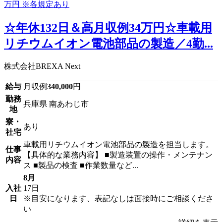
☆年休132日＆高月収例34万円☆車載用
リチウムイオン電池部品の製造／4勤...
株式会社BREXA Next
給与
月収例
340,000
円
勤務
兵庫県 南あわじ市
地
寮・
あり
社宅
車載用リチウムイオン電池部品の製造を担当します。
仕事
【具体的な業務内容】 ■製造装置の操作・メンテナン
内容
ス ■製品の検査 ■作業数量など...
8月
入社
17日
日
※目安になります、表記なしは面接時にご相談くださ
い