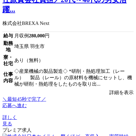
躍...
株式会社BREXA Next
給与
月収例
280,000
円
勤務
埼玉県 羽生市
地
寮・
あり（無料）
社宅
◇産業機械の製品製造◇ *研削・熱処理加工（レー
仕事
ル） 製品（レール）の原材料を機械にセットし、機
内容
械が研削・熱処理をしたものを取り出...
詳細を表示
＼最短45秒で完了／
応募へ進む
詳しく
見る
プレミア求人