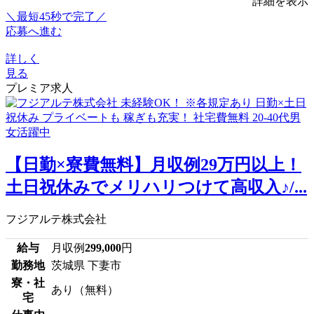
詳細を表示
＼最短45秒で完了／
応募へ進む
詳しく
見る
プレミア求人
【日勤×寮費無料】月収例29万円以上！
土日祝休みでメリハリつけて高収入♪/...
フジアルテ株式会社
給与
月収例
299,000
円
勤務地
茨城県 下妻市
寮・社
あり（無料）
宅