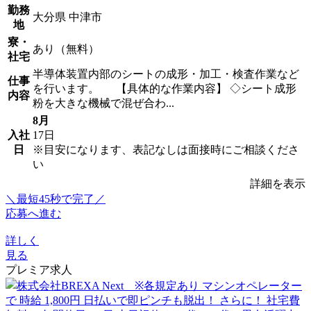
勤務
大分県 中津市
地
寮・
あり（無料）
社宅
半導体装置内部のシートの成形・加工・検査作業など
仕事
を行います。 【具体的な作業内容】 ◇シート成形
内容
粉を大きな機械で混ぜ合わ...
8月
入社
17日
日
※目安になります、表記なしは面接時にご相談くださ
い
詳細を表示
＼最短45秒で完了／
応募へ進む
詳しく
見る
プレミア求人