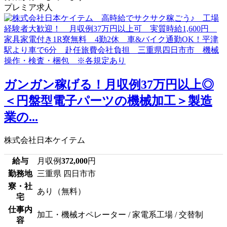
プレミア求人
ガンガン稼げる！月収例37万円以上◎
＜円盤型電子パーツの機械加工＞製造
業の...
株式会社日本ケイテム
給与
月収例
372,000
円
勤務地
三重県 四日市市
寮・社
あり（無料）
宅
仕事内
加工・機械オペレーター / 家電系工場 / 交替制
容