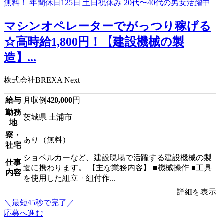
マシンオペレーターでがっつり稼げる
☆高時給1,800円！【建設機械の製
造】...
株式会社BREXA Next
給与
月収例
420,000
円
勤務
茨城県 土浦市
地
寮・
あり（無料）
社宅
ショベルカーなど、建設現場で活躍する建設機械の製
仕事
造に携わります。 【主な業務内容】 ■機械操作 ■工具
内容
を使用した組立・組付作...
詳細を表示
＼最短45秒で完了／
応募へ進む