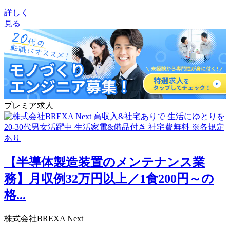
詳しく
見る
プレミア求人
【半導体製造装置のメンテナンス業
務】月収例32万円以上／1食200円～の
格...
株式会社BREXA Next