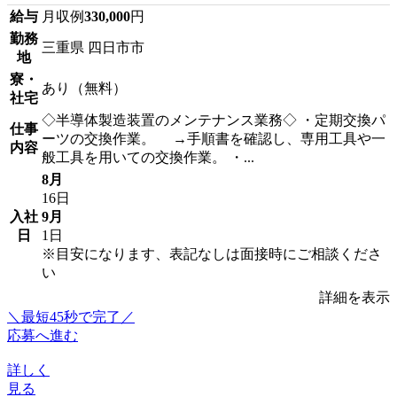
給与
月収例
330,000
円
勤務
三重県 四日市市
地
寮・
あり（無料）
社宅
◇半導体製造装置のメンテナンス業務◇ ・定期交換パ
仕事
ーツの交換作業。 →手順書を確認し、専用工具や一
内容
般工具を用いての交換作業。 ・...
8月
16日
入社
9月
日
1日
※目安になります、表記なしは面接時にご相談くださ
い
詳細を表示
＼最短45秒で完了／
応募へ進む
詳しく
見る