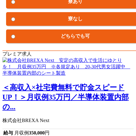
寮あり
寮なし
どちらでも可
プレミア求人
＜高収入×社宅費無料で貯金スピード
UP！＞月収例35万円／半導体装置内部
の...
株式会社BREXA Next
給与
月収例
350,000
円