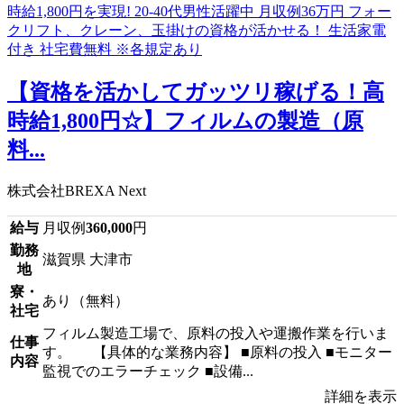
【資格を活かしてガッツリ稼げる！高
時給1,800円☆】フィルムの製造（原
料...
株式会社BREXA Next
給与
月収例
360,000
円
勤務
滋賀県 大津市
地
寮・
あり（無料）
社宅
フィルム製造工場で、原料の投入や運搬作業を行いま
仕事
す。 【具体的な業務内容】 ■原料の投入 ■モニター
内容
監視でのエラーチェック ■設備...
詳細を表示