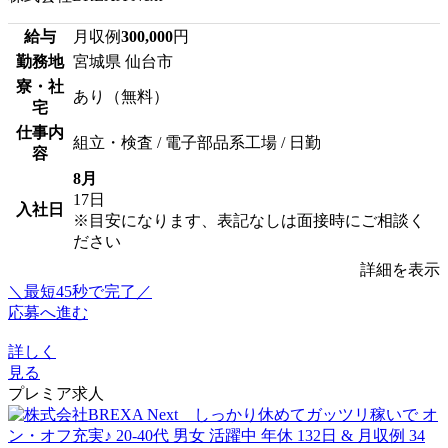
給与
月収例
300,000
円
勤務地
宮城県 仙台市
寮・社
あり（無料）
宅
仕事内
組立・検査 / 電子部品系工場 / 日勤
容
8月
17日
入社日
※目安になります、表記なしは面接時にご相談く
ださい
詳細を表示
＼最短45秒で完了／
応募へ進む
詳しく
見る
プレミア求人