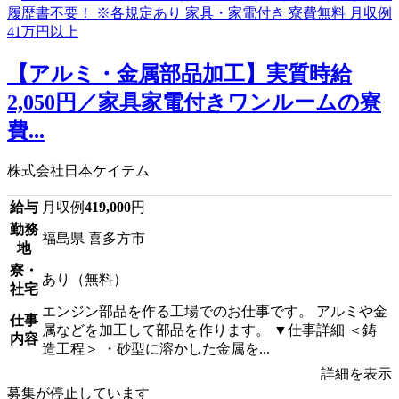
【アルミ・金属部品加工】実質時給
2,050円／家具家電付きワンルームの寮
費...
株式会社日本ケイテム
給与
月収例
419,000
円
勤務
福島県 喜多方市
地
寮・
あり（無料）
社宅
エンジン部品を作る工場でのお仕事です。 アルミや金
仕事
属などを加工して部品を作ります。 ▼仕事詳細 ＜鋳
内容
造工程＞ ・砂型に溶かした金属を...
詳細を表示
募集が停止しています