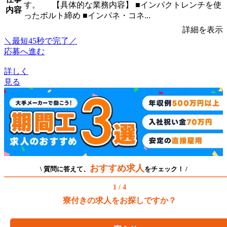
す。 【具体的な業務内容】 ■インパクトレンチを使
内容
ったボルト締め ■インパネ・コネ...
詳細を表示
＼最短45秒で完了／
応募へ進む
詳しく
見る
おすすめ求人
\ 質問に答えて、
をチェック！ /
1 / 4
寮付きの求人をお探しですか？