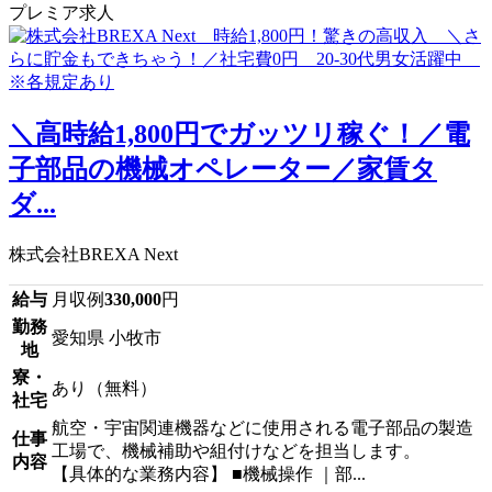
プレミア求人
＼高時給1,800円でガッツリ稼ぐ！／電
子部品の機械オペレーター／家賃タ
ダ...
株式会社BREXA Next
給与
月収例
330,000
円
勤務
愛知県 小牧市
地
寮・
あり（無料）
社宅
航空・宇宙関連機器などに使用される電子部品の製造
仕事
工場で、機械補助や組付けなどを担当します。
内容
【具体的な業務内容】 ■機械操作 ｜部...