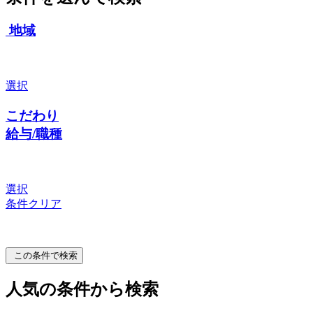
地域
選択
こだわり
給与/職種
選択
条件クリア
この条件で検索
人気の条件から検索