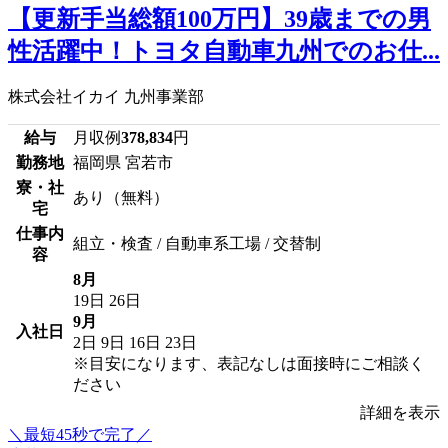
【更新手当総額100万円】39歳までの男
性活躍中！トヨタ自動車九州でのお仕...
株式会社イカイ 九州事業部
給与
月収例
378,834
円
勤務地
福岡県 宮若市
寮・社
あり（無料）
宅
仕事内
組立・検査 / 自動車系工場 / 交替制
容
8月
19日
26日
9月
入社日
2日
9日
16日
23日
※目安になります、表記なしは面接時にご相談く
ださい
詳細を表示
＼最短45秒で完了／