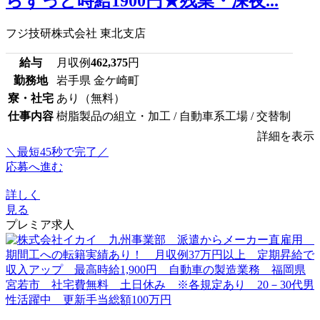
らずっと時給1900円★残業・深夜...
フジ技研株式会社 東北支店
給与
月収例
462,375
円
勤務地
岩手県 金ケ崎町
寮・社宅
あり（無料）
仕事内容
樹脂製品の組立・加工 / 自動車系工場 / 交替制
詳細を表示
＼最短45秒で完了／
応募へ進む
詳しく
見る
プレミア求人