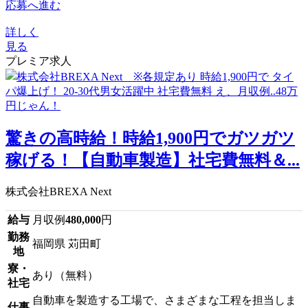
応募へ進む
詳しく
見る
プレミア求人
驚きの高時給！時給1,900円でガツガツ
稼げる！【自動車製造】社宅費無料＆...
株式会社BREXA Next
給与
月収例
480,000
円
勤務
福岡県 苅田町
地
寮・
あり（無料）
社宅
自動車を製造する工場で、さまざまな工程を担当しま
仕事