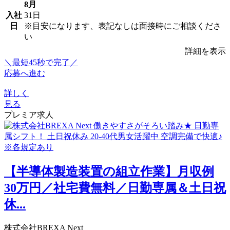
8月
入社
31日
日
※目安になります、表記なしは面接時にご相談くださ
い
詳細を表示
＼最短45秒で完了／
応募へ進む
詳しく
見る
プレミア求人
【半導体製造装置の組立作業】月収例
30万円／社宅費無料／日勤専属＆土日祝
休...
株式会社BREXA Next