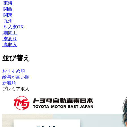
東海
関西
関東
九州
即入寮OK
期間工
寮あり
高収入
並び替え
おすすめ順
給与が高い順
新着順
プレミア求人