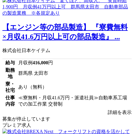
【エンジン等の部品製造】 『寮費無料
×月収41.6万円以上可の部品製造』 ...
株式会社日本ケイテム
給与
月収例
416,000
円
勤務
群馬県 太田市
地
寮・
あり（無料）
社宅
仕事
≪寮無料・月収41.6万円・派遣社員≫自動車系工場
内容
での加工作業 交替制
詳細を表示
募集が停止しています
プレミア求人