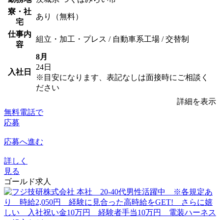
寮・社
あり（無料）
宅
仕事内
組立・加工・プレス / 自動車系工場 / 交替制
容
8月
24日
入社日
※目安になります、表記なしは面接時にご相談く
ださい
詳細を表示
無料電話で
応募
応募へ進む
詳しく
見る
ゴールド求人