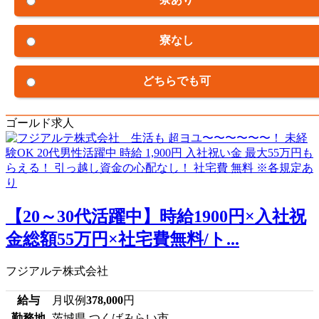
寮なし
どちらでも可
ゴールド求人
【20～30代活躍中】時給1900円×入社祝
金総額55万円×社宅費無料/ト...
フジアルテ株式会社
給与
月収例
378,000
円
勤務地
茨城県 つくばみらい市