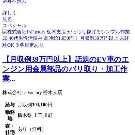
応募へ進む
詳しく
見る
スペシャル
【月収例39万円以上】話題のEV車のエ
ンジン用金属部品のバリ取り・加工作
業...
株式会社J's Factory 栃木支店
給与
月収例
393,100
円
勤務
栃木県 上三川町
地
寮・
あり（無料）
社宅