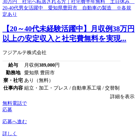
【20～40代未経験活躍中】月収例38万円
以上の安定収入と社宅費無料を実現...
フジアルテ株式会社
給与
月収例
389,000
円
勤務地
愛知県 豊田市
寮・社宅
あり（無料）
仕事内容
組立・加工・プレス / 自動車系工場 / 交替制
詳細を表示
無料電話で
応募
応募へ進む
詳しく