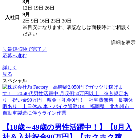
8月
12日
19日
26日
9月
入社日
2日
9日
16日
23日
30日
※目安になります、表記なしは面接時にご相談く
ださい
詳細を表示
＼最短45秒で完了／
応募へ進む
詳しく
見る
スペシャル
【18歳～49歳の男性活躍中！】【8月入
社＆入社祝金90万円】【ホクホク稼...