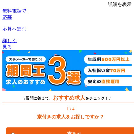
詳細を表示
無料電話で
応募
応募へ進む
詳しく
見る
おすすめ求人
\ 質問に答えて、
をチェック！ /
1 / 4
寮付きの求人をお探しですか？
寮あり