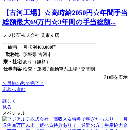
【古河工場】☆高時給2050円☆年間手当
総額最大69万円☆3年間の手当総額...
フジ技研株式会社 関東支店
給与
月収例
463,000
円
勤務地
茨城県 古河市
寮・社宅
あり（無料）
仕事内容
検査・運搬 / 自動車系工場 / 交替制
詳細を表示
＼最短45秒で完了／
応募へ進む
詳しく
見る
スペシャル