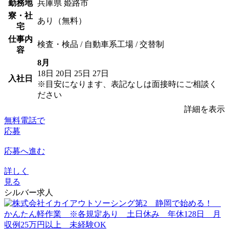
勤務地
兵庫県 姫路市
寮・社
あり（無料）
宅
仕事内
検査・検品 / 自動車系工場 / 交替制
容
8月
18日
20日
25日
27日
入社日
※目安になります、表記なしは面接時にご相談く
ださい
詳細を表示
無料電話で
応募
応募へ進む
詳しく
見る
シルバー求人