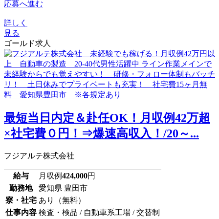
応募へ進む
詳しく
見る
ゴールド求人
最短当日内定＆赴任OK！月収例42万超
×社宅費０円！⇒爆速高収入！/20～...
フジアルテ株式会社
給与
月収例
424,000
円
勤務地
愛知県 豊田市
寮・社宅
あり（無料）
仕事内容
検査・検品 / 自動車系工場 / 交替制