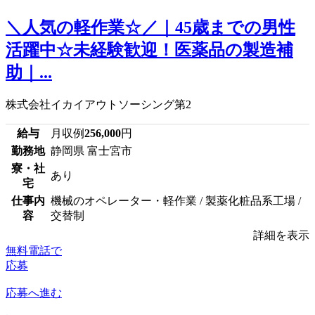
＼人気の軽作業☆／｜45歳までの男性
活躍中☆未経験歓迎！医薬品の製造補
助｜...
株式会社イカイアウトソーシング第2
給与
月収例
256,000
円
勤務地
静岡県 富士宮市
寮・社
あり
宅
仕事内
機械のオペレーター・軽作業 / 製薬化粧品系工場 /
容
交替制
詳細を表示
無料電話で
応募
応募へ進む