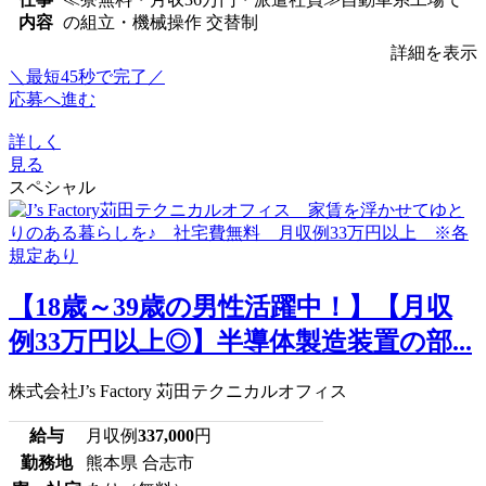
内容
の組立・機械操作 交替制
詳細を表示
＼最短45秒で完了／
応募へ進む
詳しく
見る
スペシャル
【18歳～39歳の男性活躍中！】【月収
例33万円以上◎】半導体製造装置の部...
株式会社J’s Factory 苅田テクニカルオフィス
給与
月収例
337,000
円
勤務地
熊本県 合志市