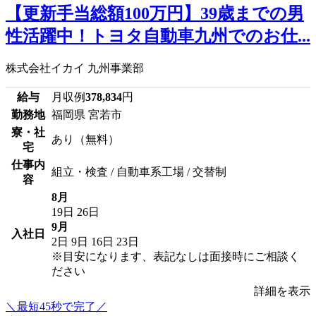
【更新手当総額100万円】39歳までの男
性活躍中！トヨタ自動車九州でのお仕...
株式会社イカイ 九州事業部
給与
月収例
378,834
円
勤務地
福岡県 宮若市
寮・社
あり（無料）
宅
仕事内
組立・検査 / 自動車系工場 / 交替制
容
8月
19日
26日
9月
入社日
2日
9日
16日
23日
※目安になります、表記なしは面接時にご相談く
ださい
詳細を表示
＼最短45秒で完了／