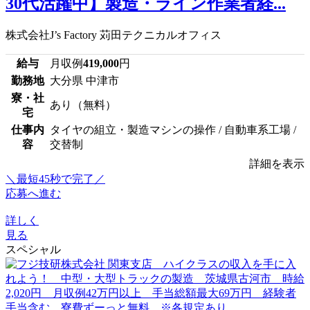
30代活躍中】製造・ライン作業者経...
株式会社J’s Factory 苅田テクニカルオフィス
給与
月収例
419,000
円
勤務地
大分県 中津市
寮・社
あり（無料）
宅
仕事内
タイヤの組立・製造マシンの操作 / 自動車系工場 /
容
交替制
詳細を表示
＼最短45秒で完了／
応募へ進む
詳しく
見る
スペシャル