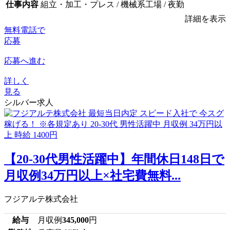
仕事内容
組立・加工・プレス / 機械系工場 / 夜勤
詳細を表示
無料電話で
応募
応募へ進む
詳しく
見る
シルバー求人
【20-30代男性活躍中】年間休日148日で
月収例34万円以上×社宅費無料...
フジアルテ株式会社
給与
月収例
345,000
円