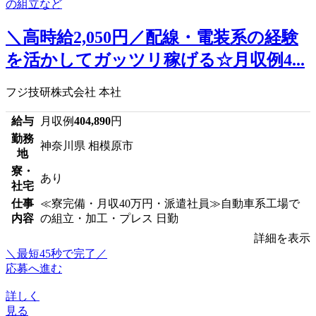
＼高時給2,050円／配線・電装系の経験
を活かしてガッツリ稼げる☆月収例4...
フジ技研株式会社 本社
給与
月収例
404,890
円
勤務
神奈川県 相模原市
地
寮・
あり
社宅
仕事
≪寮完備・月収40万円・派遣社員≫自動車系工場で
内容
の組立・加工・プレス 日勤
詳細を表示
＼最短45秒で完了／
応募へ進む
詳しく
見る