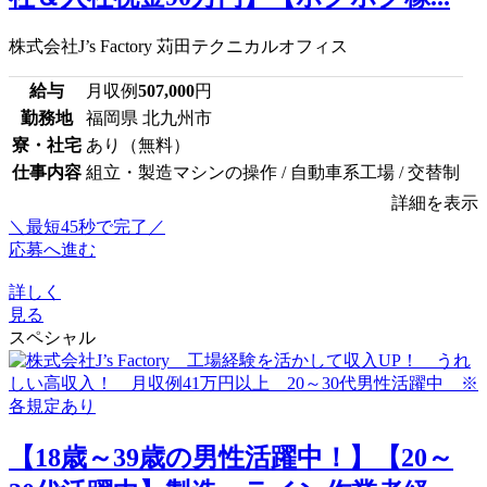
株式会社J’s Factory 苅田テクニカルオフィス
給与
月収例
507,000
円
勤務地
福岡県 北九州市
寮・社宅
あり（無料）
仕事内容
組立・製造マシンの操作 / 自動車系工場 / 交替制
詳細を表示
＼最短45秒で完了／
応募へ進む
詳しく
見る
スペシャル
【18歳～39歳の男性活躍中！】【20～