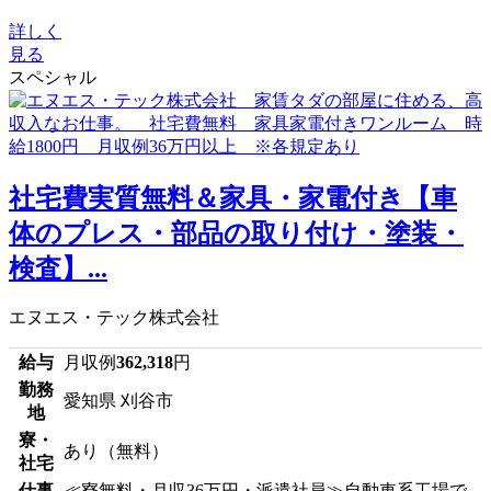
詳しく
見る
スペシャル
社宅費実質無料＆家具・家電付き【車
体のプレス・部品の取り付け・塗装・
検査】...
エヌエス・テック株式会社
給与
月収例
362,318
円
勤務
愛知県 刈谷市
地
寮・
あり（無料）
社宅
仕事
≪寮無料・月収36万円・派遣社員≫自動車系工場で