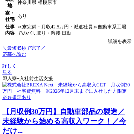
神奈川県 相模原市
地
寮・
あり
社宅
仕事
≪寮完備・月収42.5万円・派遣社員≫自動車系工場
内容
でのバリ取り・溶接 日勤
詳細を表示
＼最短45秒で完了／
応募へ進む
詳しく
見る
即入寮+入社前生活支援
【月収例30万円】自動車部品の製造／
未経験から始める高収入ワーク！／今
だけ...