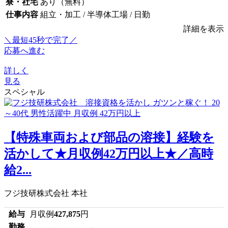
寮・社宅
あり（無料）
仕事内容
組立・加工 / 半導体工場 / 日勤
詳細を表示
＼最短45秒で完了／
応募へ進む
詳しく
見る
スペシャル
【特殊車両および部品の溶接】経験を
活かして★月収例42万円以上★／高時
給2...
フジ技研株式会社 本社
給与
月収例
427,875
円
勤務