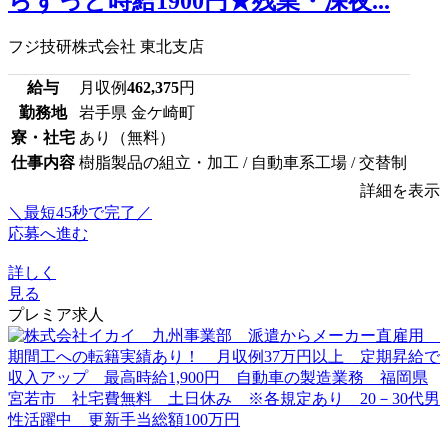
らずっと時給1900円★残業・深夜...
フジ技研株式会社 東北支店
給与
月収例
462,375
円
勤務地
岩手県 金ケ崎町
寮・社宅
あり（無料）
仕事内容
樹脂製品の組立・加工 / 自動車系工場 / 交替制
詳細を表示
＼最短45秒で完了／
応募へ進む
詳しく
見る
プレミア求人