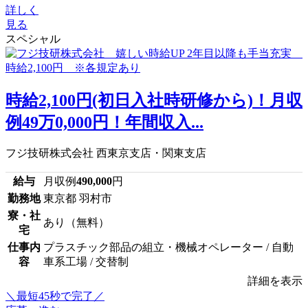
詳しく
見る
スペシャル
時給2,100円(初日入社時研修から)！月収
例49万0,000円！年間収入...
フジ技研株式会社 西東京支店・関東支店
給与
月収例
490,000
円
勤務地
東京都 羽村市
寮・社
あり（無料）
宅
仕事内
プラスチック部品の組立・機械オペレーター / 自動
容
車系工場 / 交替制
詳細を表示
＼最短45秒で完了／