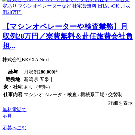
【マシンオペレーターや検査業務】月
収例28万円／寮費無料＆赴任旅費会社負
担...
株式会社BREXA Next
給与
月収例
280,000
円
勤務地
新潟県 五泉市
寮・社宅
あり（無料）
仕事内容
マシンオペレータ・検査 / 機械系工場 / 交替制
詳細を表示
無料電話で
応募
応募へ進む