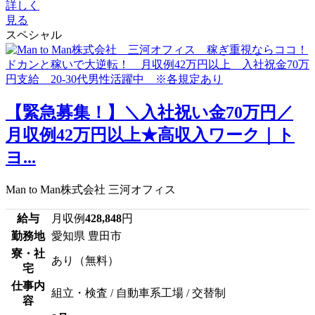
詳しく
見る
スペシャル
【緊急募集！】＼入社祝い金70万円／
月収例42万円以上★高収入ワーク｜ト
ヨ...
Man to Man株式会社 三河オフィス
給与
月収例
428,848
円
勤務地
愛知県 豊田市
寮・社
あり（無料）
宅
仕事内
組立・検査 / 自動車系工場 / 交替制
容