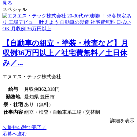
見る
スペシャル
【自動車の組立・塗装・検査など】月
収例36万円以上／社宅費無料／土日休
み／...
エヌエス・テック株式会社
給与
月収例
362,318
円
勤務地
愛知県 豊田市
寮・社宅
あり（無料）
仕事内容
組立・検査 / 自動車系工場 / 交替制
詳細を表示
＼最短45秒で完了／
応募へ進む