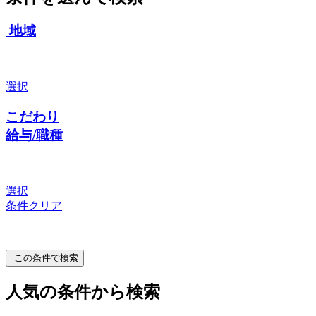
地域
選択
こだわり
給与/職種
選択
条件クリア
この条件で検索
人気の条件から検索