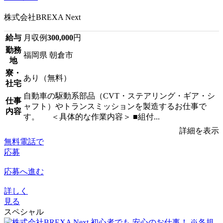
株式会社BREXA Next
給与
月収例
300,000
円
勤務
福岡県 朝倉市
地
寮・
あり（無料）
社宅
自動車の駆動系部品（CVT・ステアリング・ギア・シ
仕事
ャフト）やトランスミッションを製造するお仕事で
内容
す。 ＜具体的な作業内容＞ ■組付...
詳細を表示
無料電話で
応募
応募へ進む
詳しく
見る
スペシャル