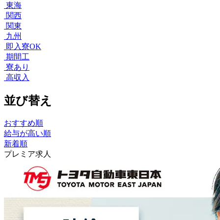
東海
関西
関東
九州
即入寮OK
期間工
寮あり
高収入
並び替え
おすすめ順
給与が高い順
新着順
プレミア求人