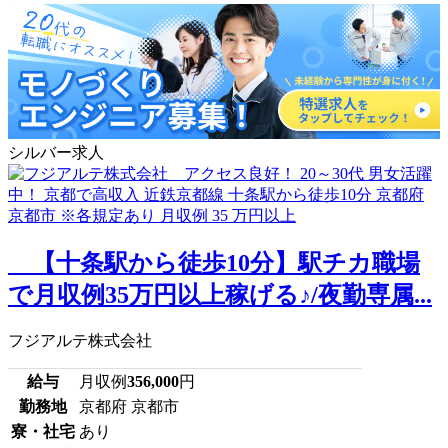
シルバー求人
【十条駅から徒歩10分】駅チカ職場
で月収例35万円以上稼げる♪/夜勤専属...
フジアルテ株式会社
給与
月収例
356,000
円
勤務地
京都府 京都市
寮・社宅
あり