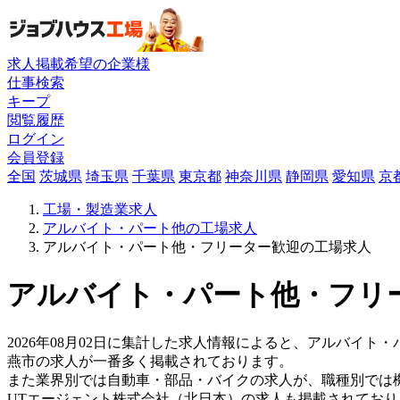
求人掲載希望の企業様
仕事検索
キープ
閲覧履歴
ログイン
会員登録
全国
茨城県
埼玉県
千葉県
東京都
神奈川県
静岡県
愛知県
京
工場・製造業求人
アルバイト・パート他の工場求人
アルバイト・パート他・フリーター歓迎の工場求人
アルバイト・パート他・フリー
2026年08月02日に集計した求人情報によると、アルバイト・
燕市の求人が一番多く掲載されております。
また業界別では自動車・部品・バイクの求人が、職種別では
UTエージェント株式会社（北日本）の求人も掲載されてお