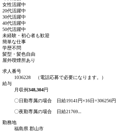
女性活躍中
20代活躍中
30代活躍中
40代活躍中
50代活躍中
未経験・初心者も歓迎
簡単な仕事
学歴不問
髪型・髪色自由
屋外喫煙所あり
求人番号
1036228 （電話応募で必要になります。）
給与
月収例
348,304
円
〇日勤専属の場合 日給19141円×16日=306256円
〇夜勤専属の場合 日給21769...
勤務地
福島県 郡山市