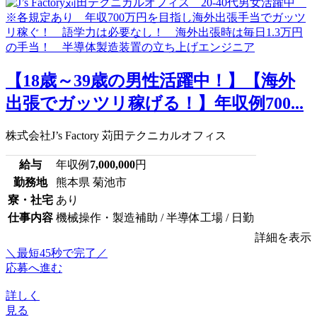
【18歳～39歳の男性活躍中！】【海外
出張でガッツリ稼げる！】年収例700...
株式会社J’s Factory 苅田テクニカルオフィス
給与
年収例
7,000,000
円
勤務地
熊本県 菊池市
寮・社宅
あり
仕事内容
機械操作・製造補助 / 半導体工場 / 日勤
詳細を表示
＼最短45秒で完了／
応募へ進む
詳しく
見る