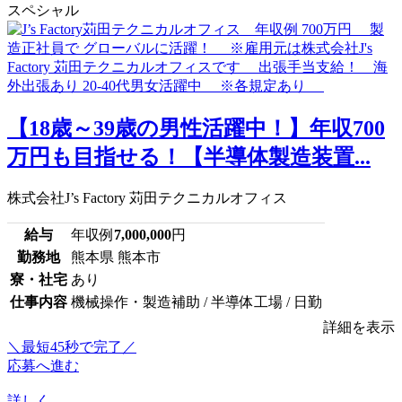
スペシャル
【18歳～39歳の男性活躍中！】年収700
万円も目指せる！【半導体製造装置...
株式会社J’s Factory 苅田テクニカルオフィス
給与
年収例
7,000,000
円
勤務地
熊本県 熊本市
寮・社宅
あり
仕事内容
機械操作・製造補助 / 半導体工場 / 日勤
詳細を表示
＼最短45秒で完了／
応募へ進む
詳しく