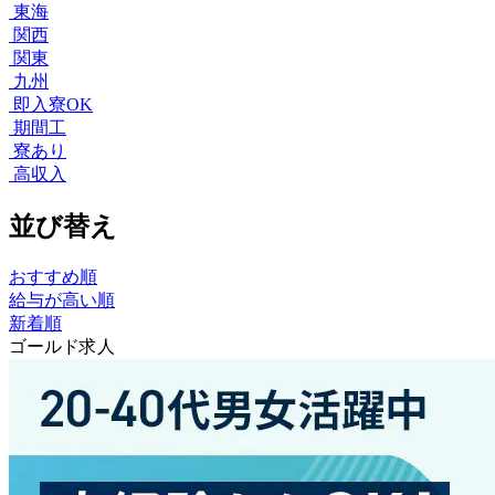
東海
関西
関東
九州
即入寮OK
期間工
寮あり
高収入
並び替え
おすすめ順
給与が高い順
新着順
ゴールド求人