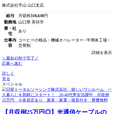
株式会社平山 山口支店
給与
月収例
318,638
円
勤務地
山口県 美祢市
寮・社
あり
宅
仕事内
コーヒーの検品・機械オペレーター / 半導体工場 /
容
交替制
詳細を表示
＼最短45秒で完了／
応募へ進む
詳しく
見る
スペシャル
【月収例25万円◎】光通信ケーブルの