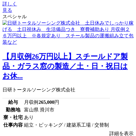
詳しく
見る
スペシャル
【月収例26万円以上】スチールドア製
品・ガラス窓の製造／土・日・祝日は
お休...
日研トータルソーシング株式会社
給与
月収例
265,000
円
勤務地
富山県 滑川市
寮・社宅
あり
仕事内容
組立・ピッキング / 建築系工場 / 交替制
詳細を表示