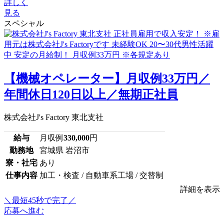
詳しく
見る
スペシャル
【機械オペレーター】月収例33万円／
年間休日120日以上／無期正社員
株式会社J's Factory 東北支社
給与
月収例
330,000
円
勤務地
宮城県 岩沼市
寮・社宅
あり
仕事内容
加工・検査 / 自動車系工場 / 交替制
詳細を表示
＼最短45秒で完了／
応募へ進む