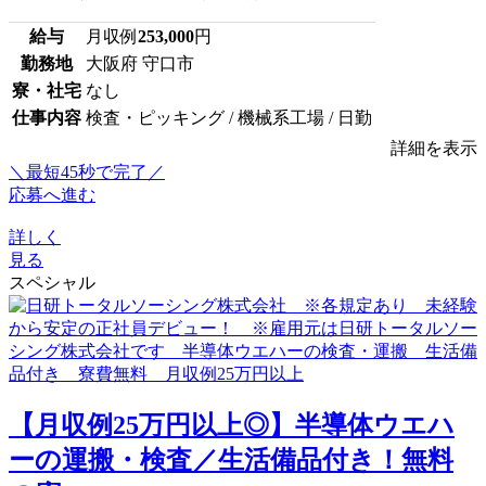
給与
月収例
253,000
円
勤務地
大阪府 守口市
寮・社宅
なし
仕事内容
検査・ピッキング / 機械系工場 / 日勤
詳細を表示
＼最短45秒で完了／
応募へ進む
詳しく
見る
スペシャル
【月収例25万円以上◎】半導体ウエハ
ーの運搬・検査／生活備品付き！無料