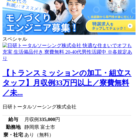
スペシャル
【トランスミッションの加工・組立ス
タッフ】月収例33万円以上／寮費無料
／未...
日研トータルソーシング株式会社
給与
月収例
335,000
円
勤務地
静岡県 富士市
寮・社宅
あり（無料）