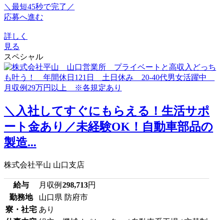
＼最短45秒で完了／
応募へ進む
詳しく
見る
スペシャル
＼入社してすぐにもらえる！生活サポ
ート金あり／未経験OK！自動車部品の
製造...
株式会社平山 山口支店
給与
月収例
298,713
円
勤務地
山口県 防府市
寮・社宅
あり