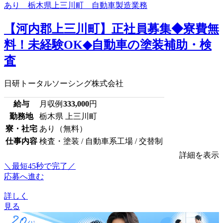
【河内郡上三川町】正社員募集◆寮費無
料！未経験OK◆自動車の塗装補助・検
査
日研トータルソーシング株式会社
給与
月収例
333,000
円
勤務地
栃木県 上三川町
寮・社宅
あり（無料）
仕事内容
検査・塗装 / 自動車系工場 / 交替制
詳細を表示
＼最短45秒で完了／
応募へ進む
詳しく
見る