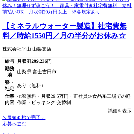
【ミネラルウォーター製造】社宅費無
料／時給1550円／月の半分がお休み☆
株式会社平山 山梨支店
給与
月収例
299,236
円
勤務
山梨県 富士吉田市
地
寮・
あり（無料）
社宅
仕事
≪寮無料・月収29.5万円・正社員≫食品系工場での軽
内容
作業・ピッキング 交替制
詳細を表示
＼最短45秒で完了／
応募へ進む