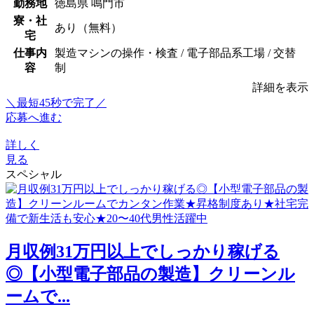
勤務地
徳島県 鳴門市
寮・社
あり（無料）
宅
仕事内
製造マシンの操作・検査 / 電子部品系工場 / 交替
容
制
詳細を表示
＼最短45秒で完了／
応募へ進む
詳しく
見る
スペシャル
月収例31万円以上でしっかり稼げる
◎【小型電子部品の製造】クリーンル
ームで...