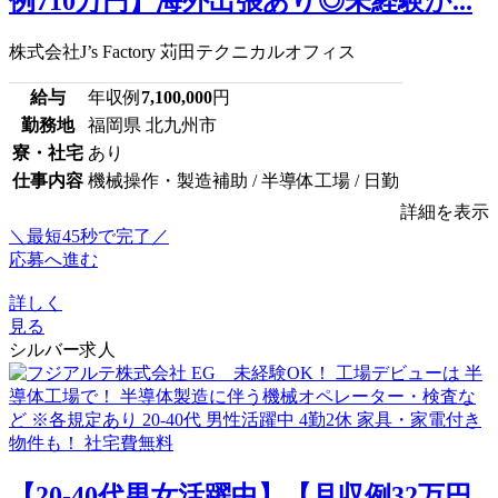
例710万円】海外出張あり◎未経験か...
株式会社J’s Factory 苅田テクニカルオフィス
給与
年収例
7,100,000
円
勤務地
福岡県 北九州市
寮・社宅
あり
仕事内容
機械操作・製造補助 / 半導体工場 / 日勤
詳細を表示
＼最短45秒で完了／
応募へ進む
詳しく
見る
シルバー求人
【20-40代男女活躍中】【月収例32万円