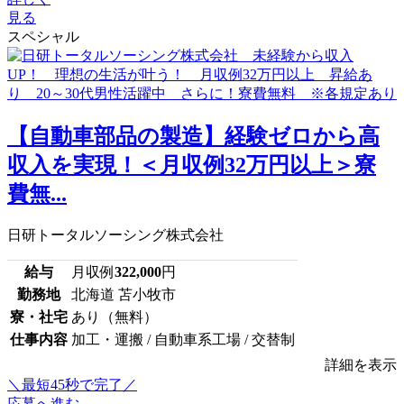
見る
スペシャル
【自動車部品の製造】経験ゼロから高
収入を実現！＜月収例32万円以上＞寮
費無...
日研トータルソーシング株式会社
給与
月収例
322,000
円
勤務地
北海道 苫小牧市
寮・社宅
あり（無料）
仕事内容
加工・運搬 / 自動車系工場 / 交替制
詳細を表示
＼最短45秒で完了／
応募へ進む