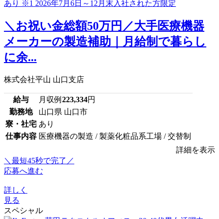
＼お祝い金総額50万円／大手医療機器
メーカーの製造補助｜月給制で暮らし
に余...
株式会社平山 山口支店
給与
月収例
223,334
円
勤務地
山口県 山口市
寮・社宅
あり
仕事内容
医療機器の製造 / 製薬化粧品系工場 / 交替制
詳細を表示
＼最短45秒で完了／
応募へ進む
詳しく
見る
スペシャル