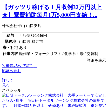
【ガッツリ稼げる！月収例32万円以上
★】寮費補助毎月1万5,000円支給！...
株式会社平山 山口支店
給与
月収例
320,046
円
勤務地
山口県 柳井市
寮・社宅
あり
仕事内容
軽作業・フォークリフト / 化学系工場 / 交替制
詳細を表示
＼最短45秒で完了／
応募へ進む
詳しく
見る
スペシャル