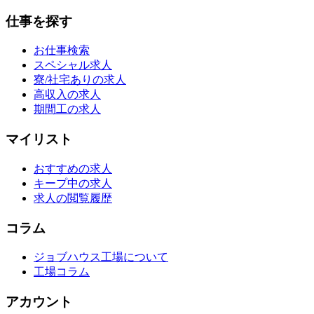
仕事を探す
お仕事検索
スペシャル求人
寮/社宅ありの求人
高収入の求人
期間工の求人
マイリスト
おすすめの求人
キープ中の求人
求人の閲覧履歴
コラム
ジョブハウス工場について
工場コラム
アカウント