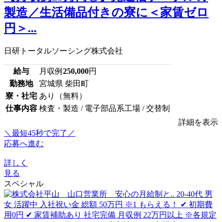
製造／生活備品付きの寮に＜家賃ゼロ
円＞...
日研トータルソーシング株式会社
給与
月収例
250,000
円
勤務地
宮城県 柴田町
寮・社宅
あり（無料）
仕事内容
検査・製造 / 電子部品系工場 / 交替制
詳細を表示
＼最短45秒で完了／
応募へ進む
詳しく
見る
スペシャル