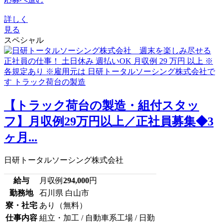
詳しく
見る
スペシャル
【トラック荷台の製造・組付スタッ
フ】月収例29万円以上／正社員募集◆3
ヶ月...
日研トータルソーシング株式会社
給与
月収例
294,000
円
勤務地
石川県 白山市
寮・社宅
あり（無料）
仕事内容
組立・加工 / 自動車系工場 / 日勤