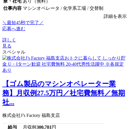
寮・社宅
あり（無料）
仕事内容
マシンオペレータ / 化学系工場 / 交替制
詳細を表示
＼最短45秒で完了／
応募へ進む
詳しく
見る
スペシャル
【ゴム製品のマシンオペレーター業
務】月収例27.5万円／社宅費無料／無期
社...
株式会社J’s Factory 福島支店
給与
月収例
300,781
円