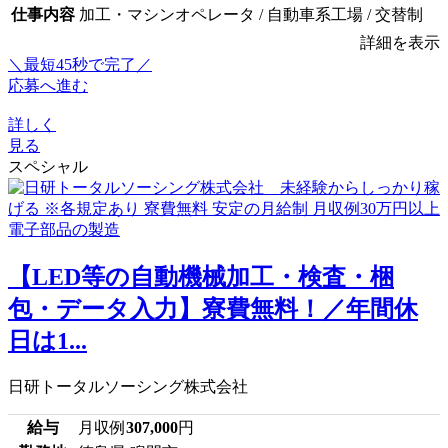
仕事内容
加工・マシンオペレータ / 自動車系工場 / 交替制
詳細を表示
＼最短45秒で完了／
応募へ進む
詳しく
見る
スペシャル
【LED等の自動機械加工・検査・梱
包・データ入力】寮費無料！／年間休
日は1...
日研トータルソーシング株式会社
給与
月収例
307,000
円