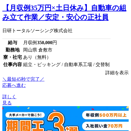
【月収例35万円×土日休み】自動車の組
み立て作業／安定・安心の正社員
日研トータルソーシング株式会社
給与
月収例
350,000
円
勤務地
岡山県 倉敷市
寮・社宅
あり（無料）
仕事内容
組立・ピッキング / 自動車系工場 / 交替制
詳細を表示
＼最短45秒で完了／
応募へ進む
詳しく
見る