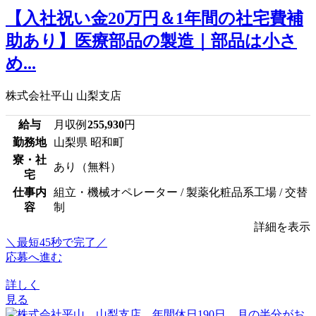
【入社祝い金20万円＆1年間の社宅費補
助あり】医療部品の製造｜部品は小さ
め...
株式会社平山 山梨支店
給与
月収例
255,930
円
勤務地
山梨県 昭和町
寮・社
あり（無料）
宅
仕事内
組立・機械オペレーター / 製薬化粧品系工場 / 交替
容
制
詳細を表示
＼最短45秒で完了／
応募へ進む
詳しく
見る