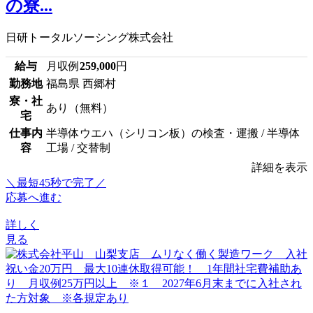
の寮...
日研トータルソーシング株式会社
給与
月収例
259,000
円
勤務地
福島県 西郷村
寮・社
あり（無料）
宅
仕事内
半導体ウエハ（シリコン板）の検査・運搬 / 半導体
容
工場 / 交替制
詳細を表示
＼最短45秒で完了／
応募へ進む
詳しく
見る