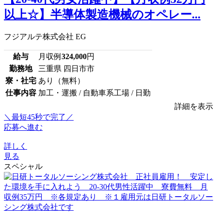
以上☆】半導体製造機械のオペレー...
フジアルテ株式会社 EG
給与
月収例
324,000
円
勤務地
三重県 四日市市
寮・社宅
あり（無料）
仕事内容
加工・運搬 / 自動車系工場 / 日勤
詳細を表示
＼最短45秒で完了／
応募へ進む
詳しく
見る
スペシャル