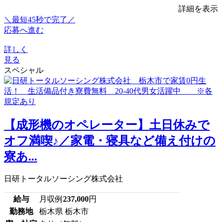
詳細を表示
＼最短45秒で完了／
応募へ進む
詳しく
見る
スペシャル
【成形機のオペレーター】土日休みで
オフ満喫♪／家電・寝具など備え付けの
寮あ...
日研トータルソーシング株式会社
給与
月収例
237,000
円
勤務地
栃木県 栃木市