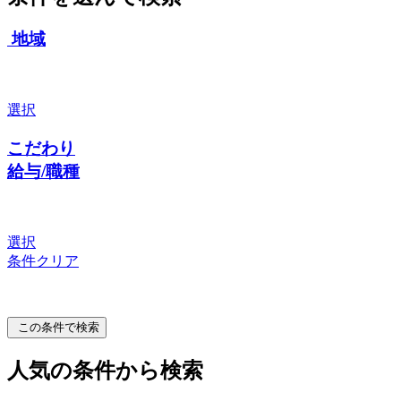
地域
選択
こだわり
給与/職種
選択
条件クリア
この条件で検索
人気の条件から検索