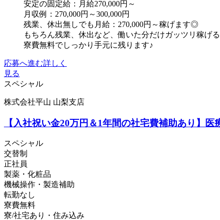
安定の固定給：月給270,000円～
月収例：270,000円～300,000円
残業、休出無しでも月給：270,000円～稼げます◎
もちろん残業、休出など、働いた分だけガッツリ稼げる
寮費無料でしっかり手元に残ります♪
応募へ進む
詳しく
見る
スペシャル
株式会社平山 山梨支店
【入社祝い金20万円＆1年間の社宅費補助あり】医
スペシャル
交替制
正社員
製薬・化粧品
機械操作・製造補助
転勤なし
寮費無料
寮/社宅あり・住み込み