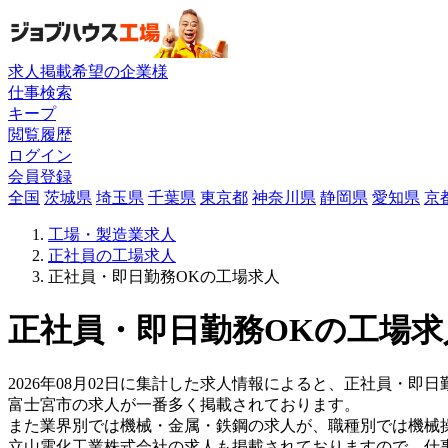
求人掲載希望の企業様
仕事検索
キープ
閲覧履歴
ログイン
会員登録
全国
茨城県
埼玉県
千葉県
東京都
神奈川県
静岡県
愛知県
京
工場・製造業求人
正社員の工場求人
正社員・即日勤務OKの工場求人
正社員・即日勤務OKの工場求
2026年08月02日に集計した求人情報によると、正社員・即日
富士宮市の求人が一番多く掲載されております。
また業界別では機械・金属・鉄鋼の求人が、職種別では機械
立山電化工業株式会社の求人も掲載されておりますので、仕