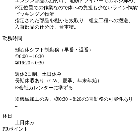
エンジン部品の組付け、電動ドライバーでのネジ締め、
※定位置での作業なので体への負担も少ないライン作業
ピッキング／物流
指定された部品を棚から抜取り、組立工程への搬送、
入荷部品の仕分け、台車積...
勤務時間
5勤2休シフト制勤務（早番・遅番）
①8:00～16:30
②16:20～0:30
週休2日制、土日休み
長期休暇あり（GW、夏季、年末年始）
※会社カレンダーに準ずる
※機械加工のみ、③0:30～8:20の3直勤務の可能性あり
...
休日
土日休み
PRポイント