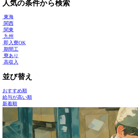
人気の条件から検索
東海
関西
関東
九州
即入寮OK
期間工
寮あり
高収入
並び替え
おすすめ順
給与が高い順
新着順