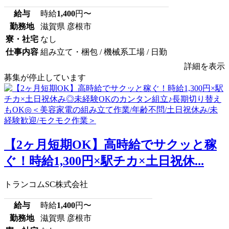
給与
時給
1,400
円〜
勤務地
滋賀県 彦根市
寮・社宅
なし
仕事内容
組み立て・梱包 / 機械系工場 / 日勤
詳細を表示
募集が停止しています
【2ヶ月短期OK】高時給でサクッと稼
ぐ！時給1,300円×駅チカ×土日祝休...
トランコムSC株式会社
給与
時給
1,400
円〜
勤務地
滋賀県 彦根市