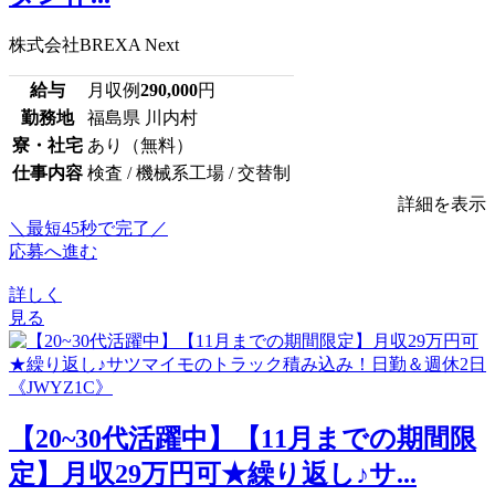
株式会社BREXA Next
給与
月収例
290,000
円
勤務地
福島県 川内村
寮・社宅
あり（無料）
仕事内容
検査 / 機械系工場 / 交替制
詳細を表示
＼最短45秒で完了／
応募へ進む
詳しく
見る
【20~30代活躍中】【11月までの期間限
定】月収29万円可★繰り返し♪サ...