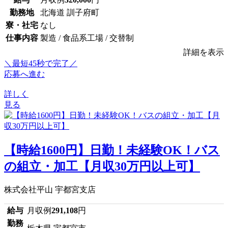
勤務地
北海道 訓子府町
寮・社宅
なし
仕事内容
製造 / 食品系工場 / 交替制
詳細を表示
＼最短45秒で完了／
応募へ進む
詳しく
見る
【時給1600円】日勤！未経験OK！バス
の組立・加工【月収30万円以上可】
株式会社平山 宇都宮支店
給与
月収例
291,108
円
勤務