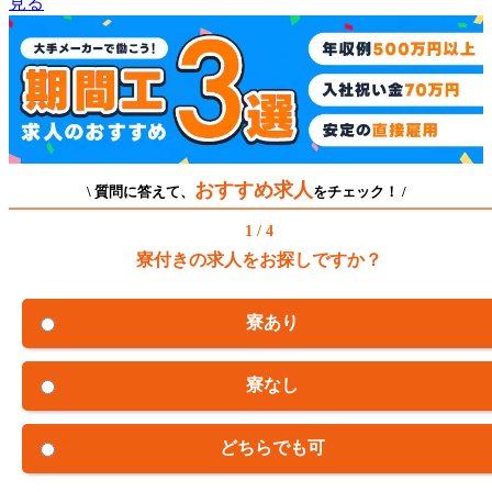
見る
おすすめ求人
\ 質問に答えて、
をチェック！ /
1 / 4
寮付きの求人をお探しですか？
寮あり
寮なし
どちらでも可