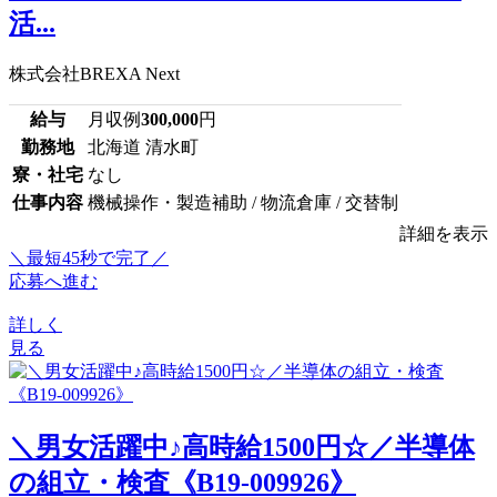
活...
株式会社BREXA Next
給与
月収例
300,000
円
勤務地
北海道 清水町
寮・社宅
なし
仕事内容
機械操作・製造補助 / 物流倉庫 / 交替制
詳細を表示
＼最短45秒で完了／
応募へ進む
詳しく
見る
＼男女活躍中♪高時給1500円☆／半導体
の組立・検査《B19-009926》