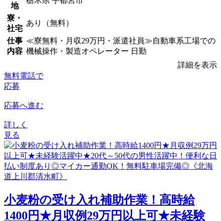
栃木県 宇都宮市
地
寮・
あり（無料）
社宅
仕事
≪寮無料・月収29万円・派遣社員≫自動車系工場での
内容
機械操作・製造オペレーター 日勤
詳細を表示
無料電話で
応募
応募へ進む
詳しく
見る
小麦粉の受け入れ補助作業！高時給
1400円★月収例29万円以上可★未経験