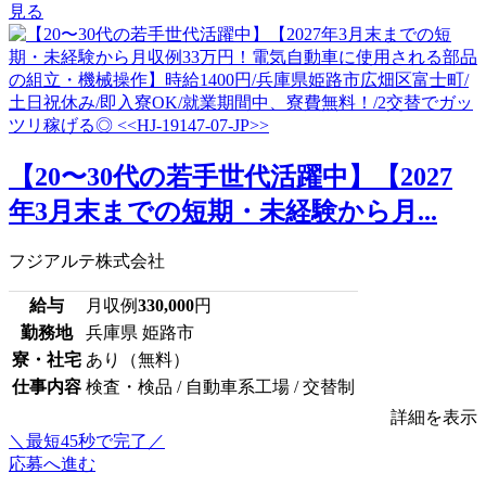
見る
【20〜30代の若手世代活躍中】【2027
年3月末までの短期・未経験から月...
フジアルテ株式会社
給与
月収例
330,000
円
勤務地
兵庫県 姫路市
寮・社宅
あり（無料）
仕事内容
検査・検品 / 自動車系工場 / 交替制
詳細を表示
＼最短45秒で完了／
応募へ進む