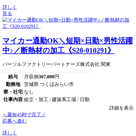
詳しく
見る
マイカー通勤OK＼短期×日勤×男性活躍
中♪／断熱材の加工《S20-010291》
パーソルファクトリーパートナーズ株式会社 関東
給与
月収例
367,000
円
勤務地
茨城県 つくばみらい市
寮・社宅
なし
仕事内容
組立・加工 / 建築系工場 / 日勤
詳細を表示
＼最短45秒で完了／
応募へ進む
詳しく