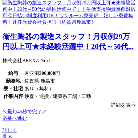
衛生陶器の製造スタッフ！月収例29万
円以上可★未経験活躍中！20代～50代...
株式会社BREXA Next
給与
月収例
300,000
円
勤務地
佐賀県 鹿島市
寮・社宅
あり（無料）
仕事内容
検査・運搬 / 建築系工場 / 日勤
詳細を表示
＼最短45秒で完了／
応募へ進む
詳しく
見る