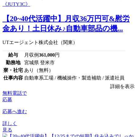
【20~40代活躍中】月収36万円可&慰労
金あり！土日休み♪自動車部品の機...
UTエージェント株式会社（関東）
給与
月収例
361,000
円
勤務地
宮城県 登米市
寮・社宅
あり（無料）
仕事内容
自動車系工場 / 機械操作・製造補助 / 派遣社員
詳細を表示
無料電話で
応募
応募へ進む
詳しく
見る