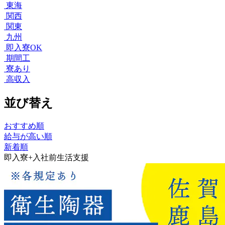
東海
関西
関東
九州
即入寮OK
期間工
寮あり
高収入
並び替え
おすすめ順
給与が高い順
新着順
即入寮+入社前生活支援