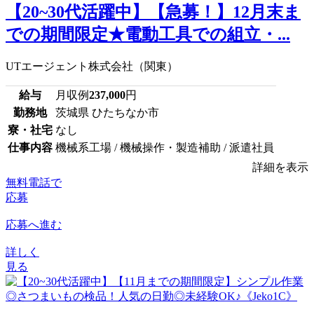
【20~30代活躍中】【急募！】12月末ま
での期間限定★電動工具での組立・...
UTエージェント株式会社（関東）
給与
月収例
237,000
円
勤務地
茨城県 ひたちなか市
寮・社宅
なし
仕事内容
機械系工場 / 機械操作・製造補助 / 派遣社員
詳細を表示
無料電話で
応募
応募へ進む
詳しく
見る