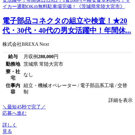
電子部品コネクタの組立や検査！★20
代・30代・40代の男女活躍中！年間休...
株式会社BREXA Next
給与
月収例
280,000
円
勤務地
茨城県 常陸大宮市
寮・社
なし
宅
仕事内
組立・機械オペレーター / 電子部品系工場 / 交替
容
制
詳細を表示
＼最短45秒で完了／
応募へ進む
詳しく
見る