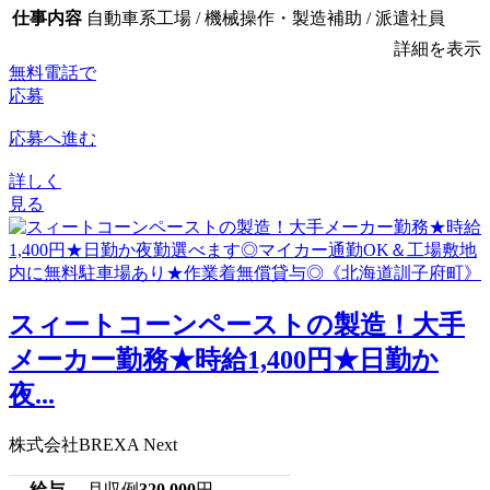
仕事内容
自動車系工場 / 機械操作・製造補助 / 派遣社員
詳細を表示
無料電話で
応募
応募へ進む
詳しく
見る
スィートコーンペーストの製造！大手
メーカー勤務★時給1,400円★日勤か
夜...
株式会社BREXA Next
給与
月収例
320,000
円