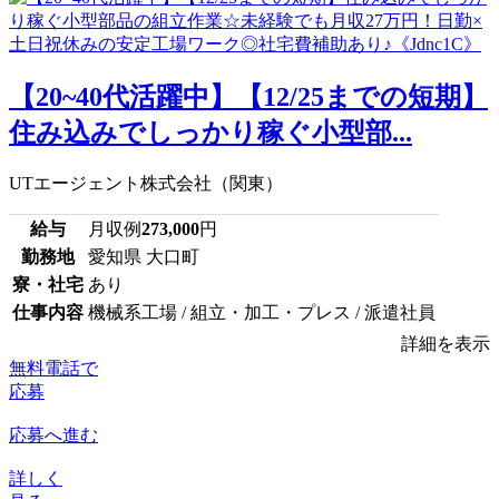
【20~40代活躍中】【12/25までの短期】
住み込みでしっかり稼ぐ小型部...
UTエージェント株式会社（関東）
給与
月収例
273,000
円
勤務地
愛知県 大口町
寮・社宅
あり
仕事内容
機械系工場 / 組立・加工・プレス / 派遣社員
詳細を表示
無料電話で
応募
応募へ進む
詳しく