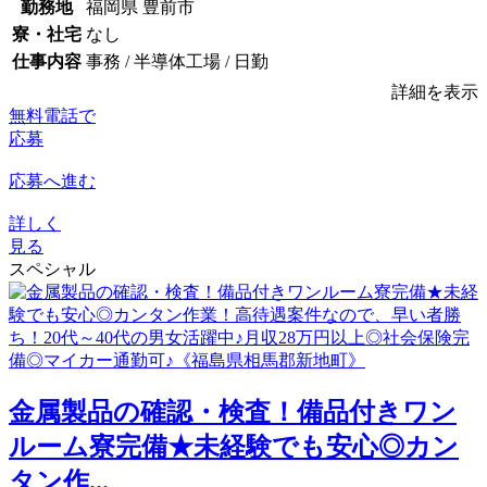
勤務地
福岡県 豊前市
寮・社宅
なし
仕事内容
事務 / 半導体工場 / 日勤
詳細を表示
無料電話で
応募
応募へ進む
詳しく
見る
スペシャル
金属製品の確認・検査！備品付きワン
ルーム寮完備★未経験でも安心◎カン
タン作...