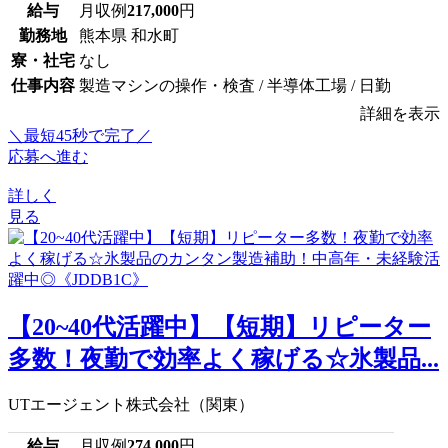
給与
月収例
217,000
円
勤務地
熊本県 和水町
寮・社宅
なし
仕事内容
製造マシンの操作・検査 / 半導体工場 / 日勤
詳細を表示
＼最短45秒で完了／
応募へ進む
詳しく
見る
【20~40代活躍中】【短期】リピーター
多数！夜勤で効率よく稼げる☆氷製品...
UTエージェント株式会社（関東）
給与
月収例
274,000
円