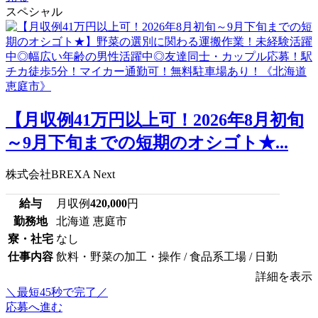
スペシャル
【月収例41万円以上可！2026年8月初旬
～9月下旬までの短期のオシゴト★...
株式会社BREXA Next
給与
月収例
420,000
円
勤務地
北海道 恵庭市
寮・社宅
なし
仕事内容
飲料・野菜の加工・操作 / 食品系工場 / 日勤
詳細を表示
＼最短45秒で完了／
応募へ進む