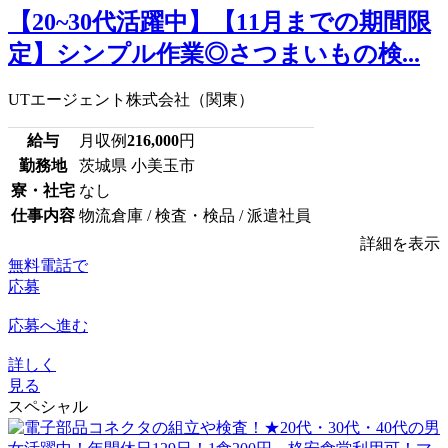
【20~30代活躍中】【11月までの期間限
定】シンプル作業◎さつまいもの検...
UTエージェント株式会社（関東）
給与
月収例
216,000
円
勤務地
茨城県 小美玉市
寮・社宅
なし
仕事内容
物流倉庫 / 検査・検品 / 派遣社員
詳細を表示
無料電話で
応募
応募へ進む
詳しく
見る
スペシャル