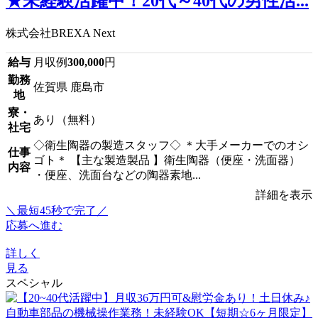
★未経験活躍中！20代～40代の男性活...
株式会社BREXA Next
給与
月収例
300,000
円
勤務
佐賀県 鹿島市
地
寮・
あり（無料）
社宅
◇衛生陶器の製造スタッフ◇ ＊大手メーカーでのオシ
仕事
ゴト＊ 【主な製造製品 】衛生陶器（便座・洗面器）
内容
・便座、洗面台などの陶器素地...
詳細を表示
＼最短45秒で完了／
応募へ進む
詳しく
見る
スペシャル