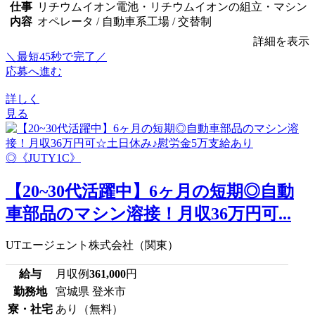
仕事
リチウムイオン電池・リチウムイオンの組立・マシン
内容
オペレータ / 自動車系工場 / 交替制
詳細を表示
＼最短45秒で完了／
応募へ進む
詳しく
見る
【20~30代活躍中】6ヶ月の短期◎自動
車部品のマシン溶接！月収36万円可...
UTエージェント株式会社（関東）
給与
月収例
361,000
円
勤務地
宮城県 登米市
寮・社宅
あり（無料）