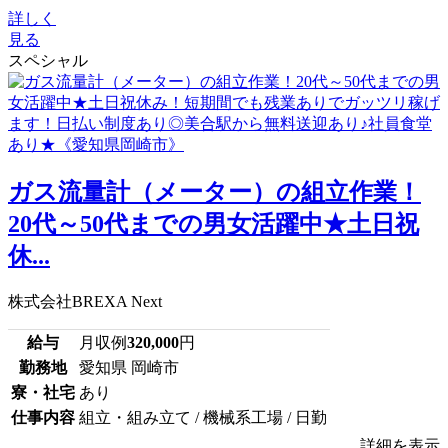
詳しく
見る
スペシャル
ガス流量計（メーター）の組立作業！
20代～50代までの男女活躍中★土日祝
休...
株式会社BREXA Next
給与
月収例
320,000
円
勤務地
愛知県 岡崎市
寮・社宅
あり
仕事内容
組立・組み立て / 機械系工場 / 日勤
詳細を表示