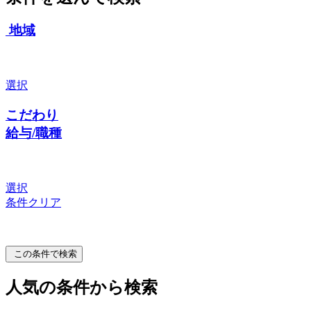
地域
選択
こだわり
給与/職種
選択
条件クリア
この条件で検索
人気の条件から検索