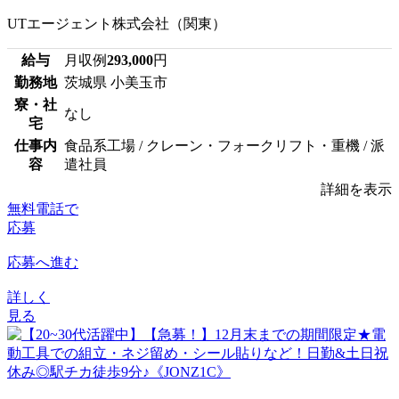
UTエージェント株式会社（関東）
給与
月収例
293,000
円
勤務地
茨城県 小美玉市
寮・社
なし
宅
仕事内
食品系工場 / クレーン・フォークリフト・重機 / 派
容
遣社員
詳細を表示
無料電話で
応募
応募へ進む
詳しく
見る