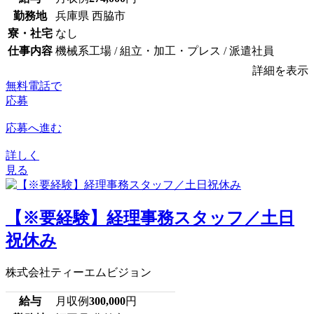
勤務地
兵庫県 西脇市
寮・社宅
なし
仕事内容
機械系工場 / 組立・加工・プレス / 派遣社員
詳細を表示
無料電話で
応募
応募へ進む
詳しく
見る
【※要経験】経理事務スタッフ／土日
祝休み
株式会社ティーエムビジョン
給与
月収例
300,000
円