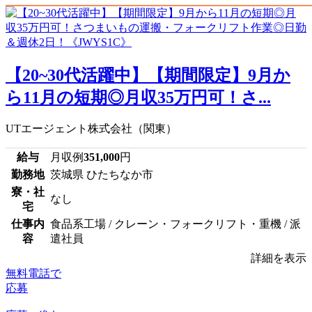
【20~30代活躍中】【期間限定】9月か
ら11月の短期◎月収35万円可！さ...
UTエージェント株式会社（関東）
給与
月収例
351,000
円
勤務地
茨城県 ひたちなか市
寮・社
なし
宅
仕事内
食品系工場 / クレーン・フォークリフト・重機 / 派
容
遣社員
詳細を表示
無料電話で
応募