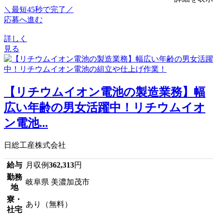
＼最短45秒で完了／
応募へ進む
詳しく
見る
【リチウムイオン電池の製造業務】幅
広い年齢の男女活躍中！リチウムイオ
ン電池...
日総工産株式会社
給与
月収例
362,313
円
勤務
岐阜県 美濃加茂市
地
寮・
あり（無料）
社宅