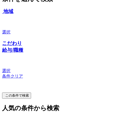
地域
選択
こだわり
給与/職種
選択
条件クリア
この条件で検索
人気の条件から検索