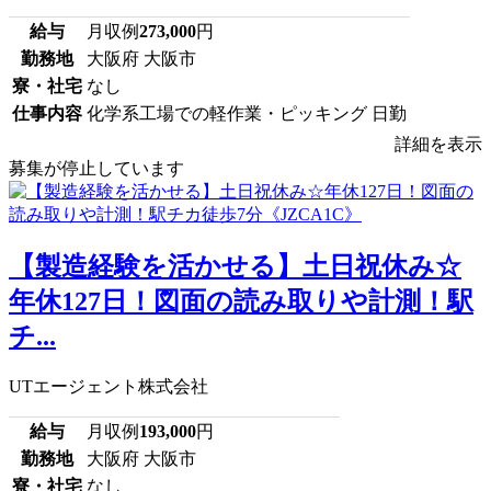
給与
月収例
273,000
円
勤務地
大阪府 大阪市
寮・社宅
なし
仕事内容
化学系工場での軽作業・ピッキング 日勤
詳細を表示
募集が停止しています
【製造経験を活かせる】土日祝休み☆
年休127日！図面の読み取りや計測！駅
チ...
UTエージェント株式会社
給与
月収例
193,000
円
勤務地
大阪府 大阪市
寮・社宅
なし