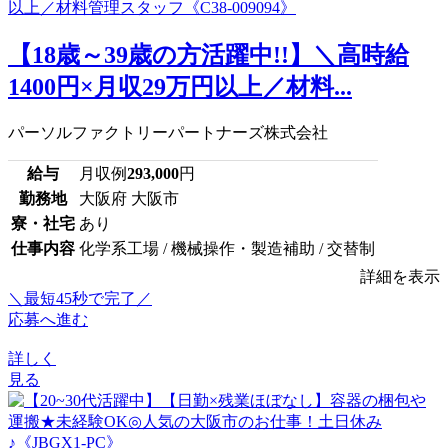
【18歳～39歳の方活躍中!!】＼高時給
1400円×月収29万円以上／材料...
パーソルファクトリーパートナーズ株式会社
給与
月収例
293,000
円
勤務地
大阪府 大阪市
寮・社宅
あり
仕事内容
化学系工場 / 機械操作・製造補助 / 交替制
詳細を表示
＼最短45秒で完了／
応募へ進む
詳しく
見る