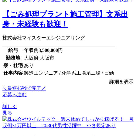
【ごみ処理プラント施工管理】文系出
身・未経験も歓迎！
株式会社マイスターエンジニアリング
給与
年収例
3,500,000
円
勤務地
大阪府 大阪市
寮・社宅
あり
仕事内容
製造エンジニア / 化学系工場系工場 / 日勤
詳細を表示
＼最短45秒で完了／
応募へ進む
詳しく
見る