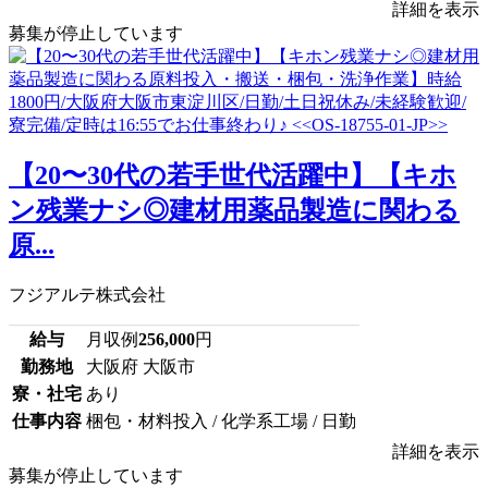
詳細を表示
募集が停止しています
【20〜30代の若手世代活躍中】【キホ
ン残業ナシ◎建材用薬品製造に関わる
原...
フジアルテ株式会社
給与
月収例
256,000
円
勤務地
大阪府 大阪市
寮・社宅
あり
仕事内容
梱包・材料投入 / 化学系工場 / 日勤
詳細を表示
募集が停止しています