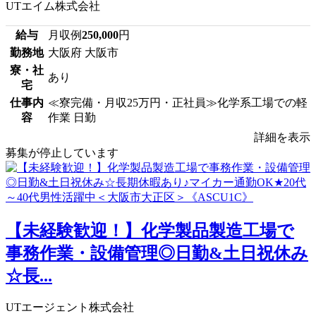
UTエイム株式会社
給与
月収例
250,000
円
勤務地
大阪府 大阪市
寮・社
あり
宅
仕事内
≪寮完備・月収25万円・正社員≫化学系工場での軽
容
作業 日勤
詳細を表示
募集が停止しています
【未経験歓迎！】化学製品製造工場で
事務作業・設備管理◎日勤&土日祝休み
☆長...
UTエージェント株式会社