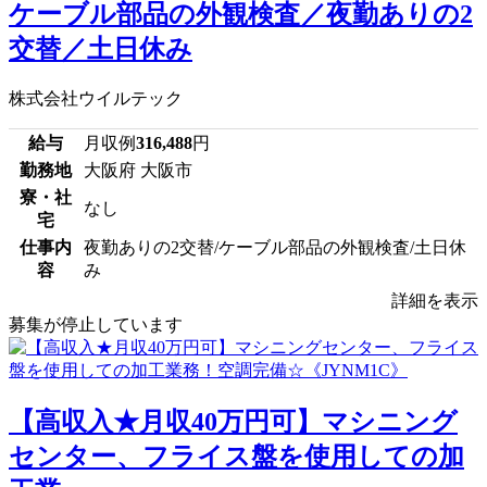
ケーブル部品の外観検査／夜勤ありの2
交替／土日休み
株式会社ウイルテック
給与
月収例
316,488
円
勤務地
大阪府 大阪市
寮・社
なし
宅
仕事内
夜勤ありの2交替/ケーブル部品の外観検査/土日休
容
み
詳細を表示
募集が停止しています
【高収入★月収40万円可】マシニング
センター、フライス盤を使用しての加