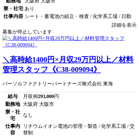
勤務地
大阪府 大阪市
寮・社宅
あり
仕事内容
シート・蓄電池の組立・検査 / 化学系工場 / 日勤
詳細を表示
募集が停止しています
＼高時給1400円×月収29万円以上／材料
管理スタッフ《C38-009094》
パーソルファクトリーパートナーズ株式会社 東海
給与
月収例
293,000
円
勤務地
大阪府 大阪市
寮・社
なし
宅
仕事内
リチウムイオン電池の管理・製造 / 化学系工場 / 交
容
替制