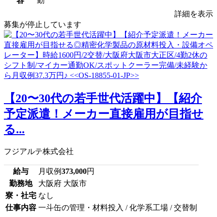
容
勤
詳細を表示
募集が停止しています
【20〜30代の若手世代活躍中】【紹介
予定派遣！メーカー直接雇用が目指せ
る...
フジアルテ株式会社
給与
月収例
373,000
円
勤務地
大阪府 大阪市
寮・社宅
なし
仕事内容
一斗缶の管理・材料投入 / 化学系工場 / 交替制