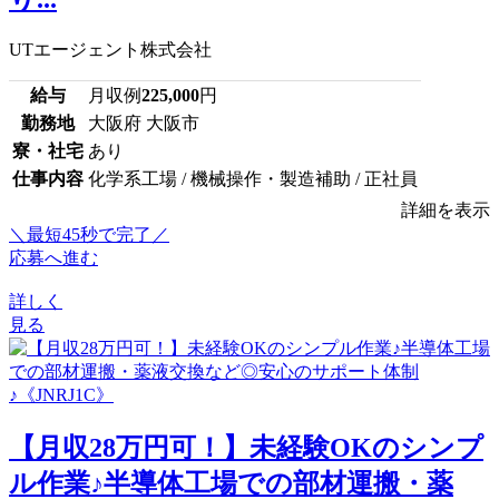
UTエージェント株式会社
給与
月収例
225,000
円
勤務地
大阪府 大阪市
寮・社宅
あり
仕事内容
化学系工場 / 機械操作・製造補助 / 正社員
詳細を表示
＼最短45秒で完了／
応募へ進む
詳しく
見る
【月収28万円可！】未経験OKのシンプ
ル作業♪半導体工場での部材運搬・薬