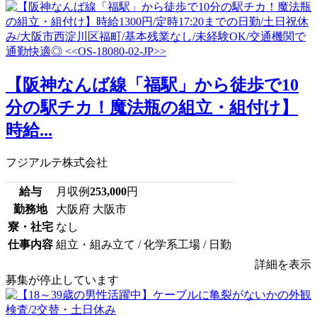
【阪神なんば線「福駅」から徒歩で10
分の駅チカ！魔法瓶の組立・組付け】
時給...
フジアルテ株式会社
給与
月収例
253,000
円
勤務地
大阪府 大阪市
寮・社宅
なし
仕事内容
組立・組み立て / 化学系工場 / 日勤
詳細を表示
募集が停止しています