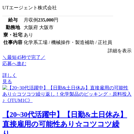
UTエージェント株式会社
給与
月収例
235,000
円
勤務地
大阪府 大阪市
寮・社宅
あり
仕事内容
化学系工場 / 機械操作・製造補助 / 正社員
詳細を表示
＼最短45秒で完了／
応募へ進む
詳しく
見る
【20~30代活躍中】【日勤&土日休み】
直接雇用の可能性あり☆コツコツ繰
り...