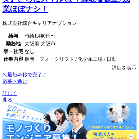
業ほぼナシ！
株式会社綜合キャリアオプション
給与
時給
1,460
円〜
勤務地
大阪府 大阪市
寮・社宅
なし
仕事内容
梱包・フォークリフト / 化学系工場 / 日勤
詳細を表示
＼最短45秒で完了／
応募へ進む
詳しく
見る