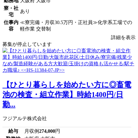
勤務地
大阪府 大阪市
寮・社
あり
宅
仕事内
≪寮完備・月収30.5万円・正社員≫化学系工場での
容
軽作業 交替制
詳細を表示
募集が停止しています
【ひとり暮らしを始めたい方に◎畜電
池の検査・組立作業】時給1400円/日
勤...
フジアルテ株式会社
給与
月収例
274,000
円