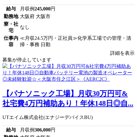
給与
月収例
245,000
円
勤務地
大阪府 大阪市
寮・社
なし
宅
仕事内
≪月収24.5万円・正社員≫化学系工場での管理・清
容
掃・事務 日勤
詳細を表示
募集が停止しています
【パナソニック工場】月収30万円可&
社宅費4万円補助あり！年休148日◎自...
UTエイム株式会社(エナジーデバイスBU)
給与
月収例
306,000
円