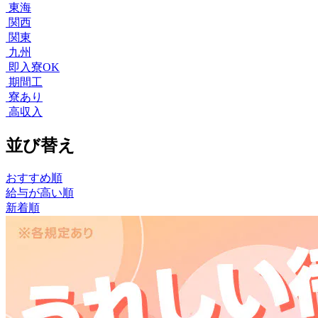
東海
関西
関東
九州
即入寮OK
期間工
寮あり
高収入
並び替え
おすすめ順
給与が高い順
新着順