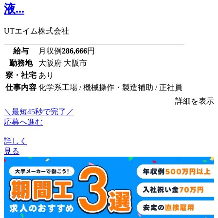
液...
UTエイム株式会社
給与
月収例
286,666
円
勤務地
大阪府 大阪市
寮・社宅
あり
仕事内容
化学系工場 / 機械操作・製造補助 / 正社員
詳細を表示
＼最短45秒で完了／
応募へ進む
詳しく
見る