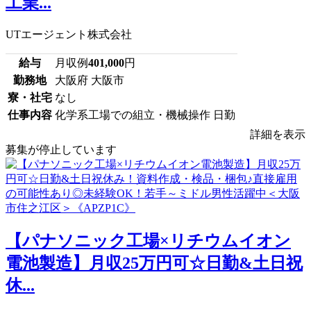
工業...
UTエージェント株式会社
給与
月収例
401,000
円
勤務地
大阪府 大阪市
寮・社宅
なし
仕事内容
化学系工場での組立・機械操作 日勤
詳細を表示
募集が停止しています
【パナソニック工場×リチウムイオン
電池製造】月収25万円可☆日勤&土日祝
休...