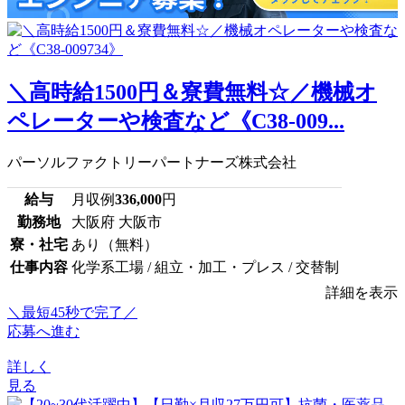
＼高時給1500円＆寮費無料☆／機械オ
ペレーターや検査など《C38-009...
パーソルファクトリーパートナーズ株式会社
給与
月収例
336,000
円
勤務地
大阪府 大阪市
寮・社宅
あり（無料）
仕事内容
化学系工場 / 組立・加工・プレス / 交替制
詳細を表示
＼最短45秒で完了／
応募へ進む
詳しく
見る