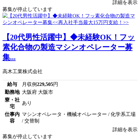
詳細を表示
募集が停止しています
【20代男性活躍中】◆未経験OK！フッ
素化合物の製造マシンオペレーター募
集...
高木工業株式会社
給与
月収例
229,505
円
勤務地
大阪府 大阪市
寮・社
あり
宅
仕事内
マシンオペレータ・機械オペレーター / 化学系工場
容
/ 交替制
詳細を表示
募集が停止しています