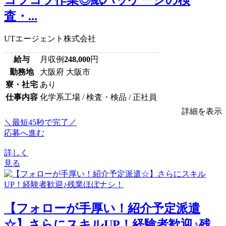
査・...
UTエージェント株式会社
給与
月収例
248,000
円
勤務地
大阪府 大阪市
寮・社宅
あり
仕事内容
化学系工場 / 検査・検品 / 正社員
詳細を表示
＼最短45秒で完了／
応募へ進む
詳しく
見る
【フォローが手厚い！紹介予定派遣
☆】さらにスキルUP！経験者歓迎♪残