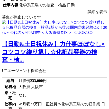
仕事内容
化学系工場での検査・検品 日勤
詳細を表示
募集が停止しています
【日勤&土日祝休み】力仕事ほぼなし×
コツコツ繰り返し☆化粧品容器の検
査・検...
UTエージェント株式会社
給与
月収例
233,000
円
勤務地
大阪府 大阪市
寮・社
なし
宅
仕事内
≪月収23万円・正社員≫化学系工場での軽作業 日