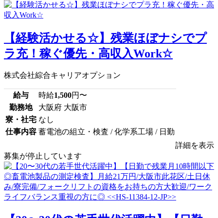
【経験活かせる☆】残業ほぼナシでプ
ラ充！稼ぐ優先・高収入Work☆
株式会社綜合キャリアオプション
給与
時給
1,500
円〜
勤務地
大阪府 大阪市
寮・社宅
なし
仕事内容
蓄電池の組立・検査 / 化学系工場 / 日勤
詳細を表示
募集が停止しています