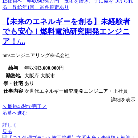
【未来のエネルギーを創る】未経験者
でも安心！燃料電池研究開発エンジニ
ア！/...
nmsエンジニアリング株式会社
給与
年収例
3,600,000
円
勤務地
大阪府 大阪市
寮・社宅
あり
仕事内容
次世代エネルギー研究開発エンジニア・正社員
詳細を表示
＼最短45秒で完了／
応募へ進む
詳しく
見る