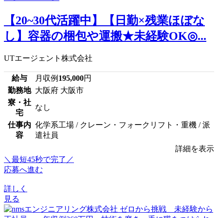
【20~30代活躍中】【日勤×残業ほぼな
し】容器の梱包や運搬★未経験OK◎...
UTエージェント株式会社
給与
月収例
195,000
円
勤務地
大阪府 大阪市
寮・社
なし
宅
仕事内
化学系工場 / クレーン・フォークリフト・重機 / 派
容
遣社員
詳細を表示
＼最短45秒で完了／
応募へ進む
詳しく
見る