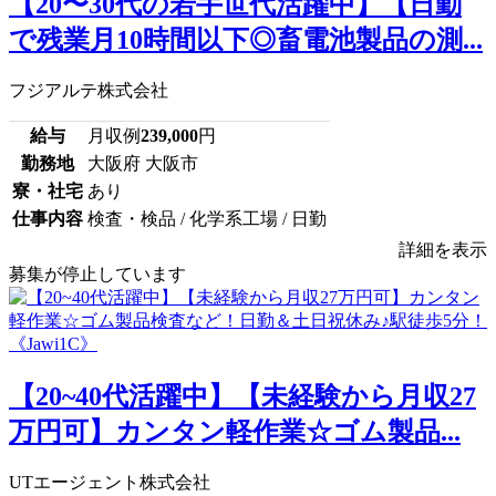
【20〜30代の若手世代活躍中】【日勤
で残業月10時間以下◎畜電池製品の測...
フジアルテ株式会社
給与
月収例
239,000
円
勤務地
大阪府 大阪市
寮・社宅
あり
仕事内容
検査・検品 / 化学系工場 / 日勤
詳細を表示
募集が停止しています
【20~40代活躍中】【未経験から月収27
万円可】カンタン軽作業☆ゴム製品...
UTエージェント株式会社