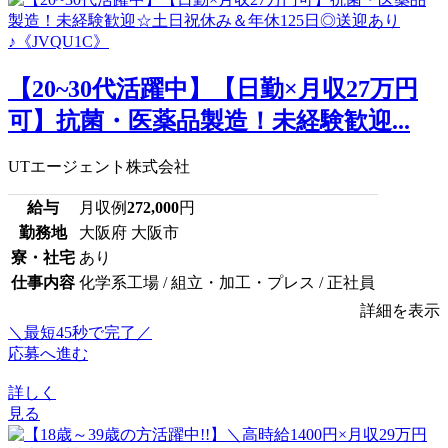
【20~30代活躍中】【日勤×月収27万円
可】抗菌・医薬品製造！未経験歓迎...
UTエージェント株式会社
給与
月収例
272,000
円
勤務地
大阪府 大阪市
寮・社宅
あり
仕事内容
化学系工場 / 組立・加工・プレス / 正社員
詳細を表示
＼最短45秒で完了／
応募へ進む
詳しく
見る