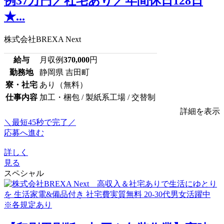
例37万円／社宅あり／年間休日128日
★...
株式会社BREXA Next
給与
月収例
370,000
円
勤務地
静岡県 吉田町
寮・社宅
あり（無料）
仕事内容
加工・梱包 / 製紙系工場 / 交替制
詳細を表示
＼最短45秒で完了／
応募へ進む
詳しく
見る
スペシャル