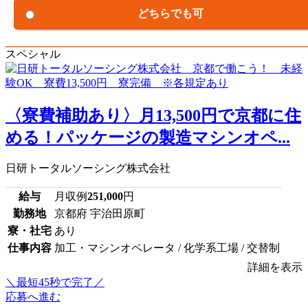
どちらでも可
スペシャル
〈寮費補助あり〉月13,500円で京都に住
める！パッケージの製造マシンオペ...
日研トータルソーシング株式会社
給与
月収例
251,000
円
勤務地
京都府 宇治田原町
寮・社宅
あり
仕事内容
加工・マシンオペレータ / 化学系工場 / 交替制
詳細を表示
＼最短45秒で完了／
応募へ進む