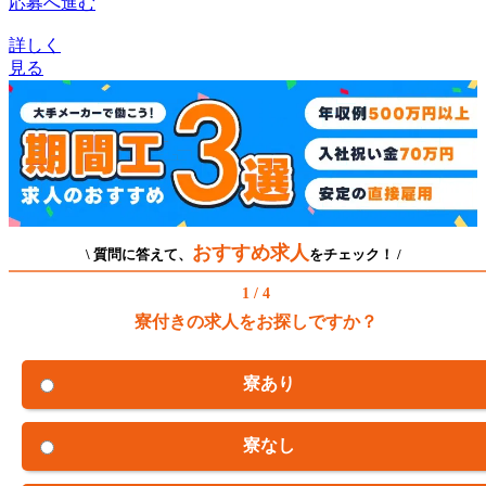
応募へ進む
詳しく
見る
おすすめ求人
\ 質問に答えて、
をチェック！ /
1 / 4
寮付きの求人をお探しですか？
寮あり
寮なし