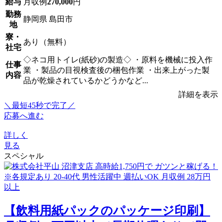
給与
月収例
270,000
円
勤務
静岡県 島田市
地
寮・
あり（無料）
社宅
◇ネコ用トイレ(紙砂)の製造◇ ・原料を機械に投入作
仕事
業 ・製品の目視検査後の梱包作業 ・出来上がった製
内容
品が乾燥されているかどうかなど...
詳細を表示
＼最短45秒で完了／
応募へ進む
詳しく
見る
スペシャル
【飲料用紙パックのパッケージ印刷】