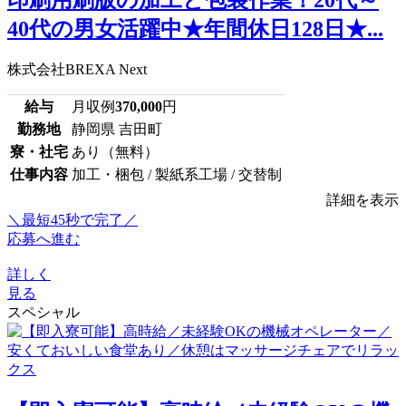
40代の男女活躍中★年間休日128日★...
株式会社BREXA Next
給与
月収例
370,000
円
勤務地
静岡県 吉田町
寮・社宅
あり（無料）
仕事内容
加工・梱包 / 製紙系工場 / 交替制
詳細を表示
＼最短45秒で完了／
応募へ進む
詳しく
見る
スペシャル