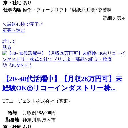
寮・社宅
あり
仕事内容
操作・フォークリフト / 製紙系工場 / 交替制
詳細を表示
＼最短45秒で完了／
応募へ進む
詳しく
見る
【20~40代活躍中】【月収26万円可】未
経験OK◎リコーインダストリー株...
UTエージェント株式会社（関東）
給与
月収例
262,000
円
勤務地
神奈川県 厚木市
寮・社宅
あり