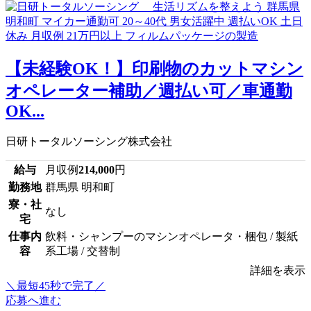
【未経験OK！】印刷物のカットマシン
オペレーター補助／週払い可／車通勤
OK...
日研トータルソーシング株式会社
給与
月収例
214,000
円
勤務地
群馬県 明和町
寮・社
なし
宅
仕事内
飲料・シャンプーのマシンオペレータ・梱包 / 製紙
容
系工場 / 交替制
詳細を表示
＼最短45秒で完了／
応募へ進む