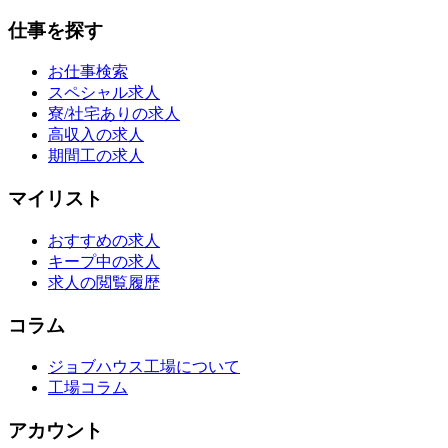
仕事を探す
お仕事検索
スペシャル求人
寮/社宅ありの求人
高収入の求人
期間工の求人
マイリスト
おすすめの求人
キープ中の求人
求人の閲覧履歴
コラム
ジョブハウス工場について
工場コラム
アカウント