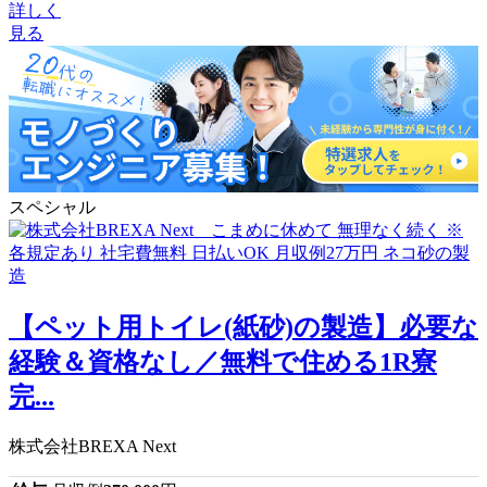
詳しく
見る
スペシャル
【ペット用トイレ(紙砂)の製造】必要な
経験＆資格なし／無料で住める1R寮
完...
株式会社BREXA Next