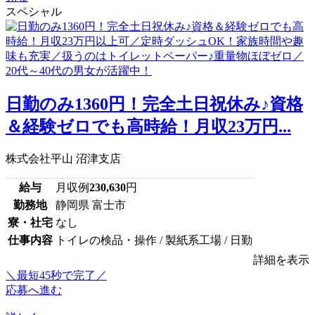
スペシャル
日勤のみ1360円！完全土日祝休み♪資格
＆経験ゼロでも高時給！月収23万円...
株式会社平山 沼津支店
給与
月収例
230,630
円
勤務地
静岡県 富士市
寮・社宅
なし
仕事内容
トイレの検品・操作 / 製紙系工場 / 日勤
詳細を表示
＼最短45秒で完了／
応募へ進む