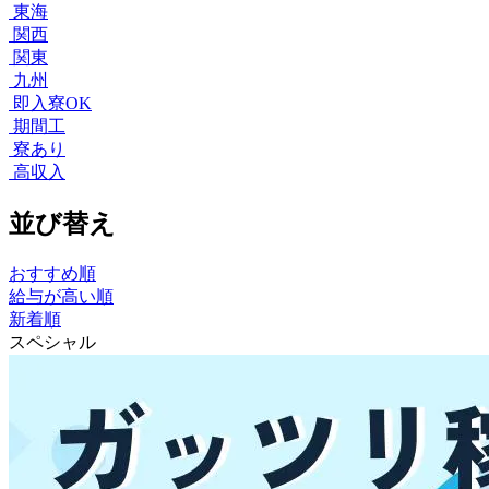
東海
関西
関東
九州
即入寮OK
期間工
寮あり
高収入
並び替え
おすすめ順
給与が高い順
新着順
スペシャル