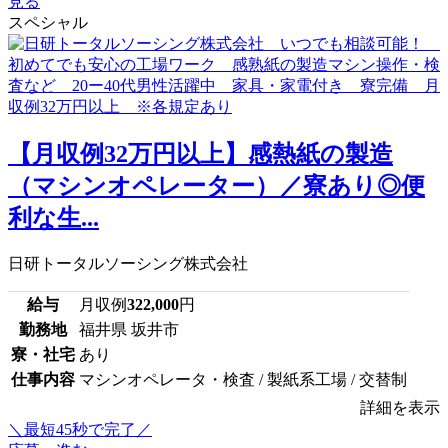
見る
スペシャル
【月収例32万円以上】感熱紙の製造
（マシンオペレーター）／寮あり◎便
利な生...
日研トータルソーシング株式会社
給与
月収例
322,000
円
勤務地
福井県 坂井市
寮・社宅
あり
仕事内容
マシンオペレータ・検査 / 製紙系工場 / 交替制
詳細を表示
＼最短45秒で完了／