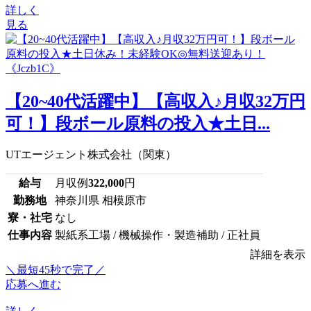
詳しく
見る
【20~40代活躍中】【高収入♪月収32万円
可！】段ボール原料の投入★土日...
UTエージェント株式会社（関東）
給与
月収例
322,000
円
勤務地
神奈川県 相模原市
寮・社宅
なし
仕事内容
製紙系工場 / 機械操作・製造補助 / 正社員
詳細を表示
＼最短45秒で完了／
応募へ進む