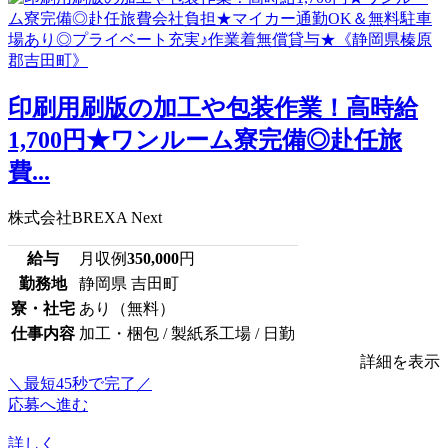
印刷用刷版の加工や包装作業！高時給
1,700円★ワンルーム寮完備◎赴任旅
費...
株式会社BREXA Next
給与
月収例
350,000
円
勤務地
静岡県 吉田町
寮・社宅
あり（無料）
仕事内容
加工・梱包 / 製紙系工場 / 日勤
詳細を表示
＼最短45秒で完了／
応募へ進む
詳しく