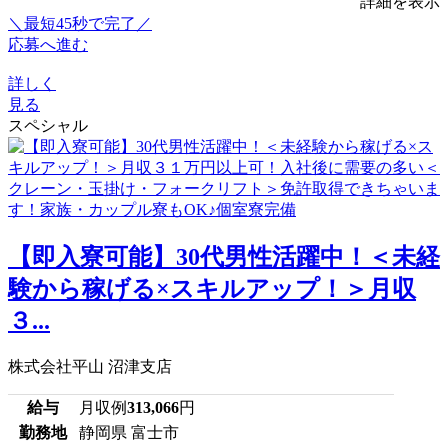
詳細を表示
＼最短45秒で完了／
応募へ進む
詳しく
見る
スペシャル
【即入寮可能】30代男性活躍中！＜未経
験から稼げる×スキルアップ！＞月収
３...
株式会社平山 沼津支店
給与
月収例
313,066
円
勤務地
静岡県 富士市