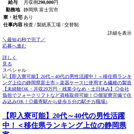
給与
月収例
290,000
円
勤務地
静岡県 富士宮市
寮・社宅
あり
仕事内容
検査 / 製紙系工場 / 交替制
詳細を表示
＼最短45秒で完了／
応募へ進む
詳しく
見る
スペシャル
【即入寮可能】20代～40代の男性活躍
中！＜移住県ランキング上位の静岡県