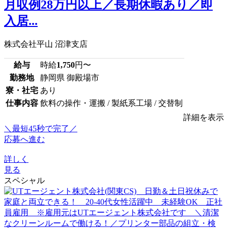
月収例28万円以上／長期休暇あり／即
入居...
株式会社平山 沼津支店
給与
時給
1,750
円〜
勤務地
静岡県 御殿場市
寮・社宅
あり
仕事内容
飲料の操作・運搬 / 製紙系工場 / 交替制
詳細を表示
＼最短45秒で完了／
応募へ進む
詳しく
見る
スペシャル