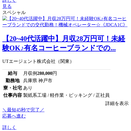
詳しく
見る
スペシャル
【20~40代活躍中】月収28万円可！未経
験OK♪有名コーヒーブランドでの...
UTエージェント株式会社（関東）
給与
月収例
280,000
円
勤務地
兵庫県 神戸市
寮・社宅
あり
仕事内容
製紙系工場 / 軽作業・ピッキング / 正社員
詳細を表示
＼最短45秒で完了／
応募へ進む
詳しく