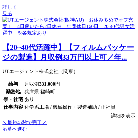
詳しく
見る
【20~40代活躍中】【フィルムパッケー
ジの製造】月収例33万円以上可／年...
UTエージェント株式会社（関東）
給与
月収例
331,000
円
勤務地
兵庫県 福崎町
寮・社宅
あり
仕事内容
化学系工場 / 機械操作・製造補助 / 正社員
詳細を表示
＼最短45秒で完了／
応募へ進む