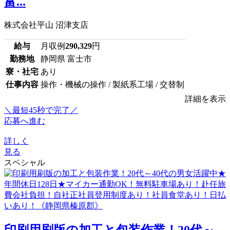
富...
株式会社平山 沼津支店
給与
月収例
290,329
円
勤務地
静岡県 富士市
寮・社宅
あり
仕事内容
操作・機械の操作 / 製紙系工場 / 交替制
詳細を表示
＼最短45秒で完了／
応募へ進む
詳しく
見る
スペシャル
印刷用刷版の加工と包装作業！20代～