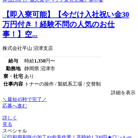
【即入寮可能】【今だけ入社祝い金30
万円付き！経験不問の人気のお仕
事！】空...
株式会社平山 沼津支店
給与
時給
1,350
円〜
勤務地
静岡県 沼津市
寮・社宅
あり
仕事内容
トナーの操作 / 製紙系工場 / 交替制
詳細を表示
＼最短45秒で完了／
応募へ進む
詳しく
見る
スペシャル