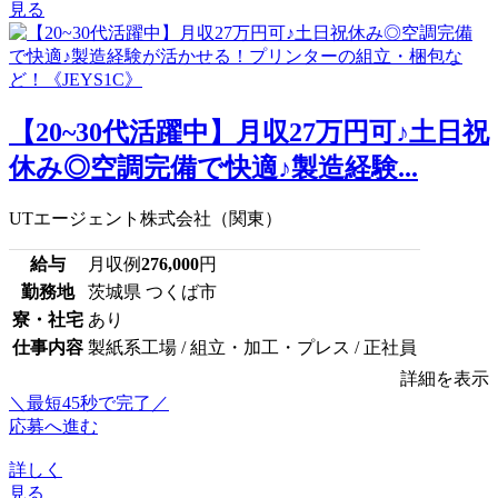
見る
【20~30代活躍中】月収27万円可♪土日祝
休み◎空調完備で快適♪製造経験...
UTエージェント株式会社（関東）
給与
月収例
276,000
円
勤務地
茨城県 つくば市
寮・社宅
あり
仕事内容
製紙系工場 / 組立・加工・プレス / 正社員
詳細を表示
＼最短45秒で完了／
応募へ進む
詳しく
見る