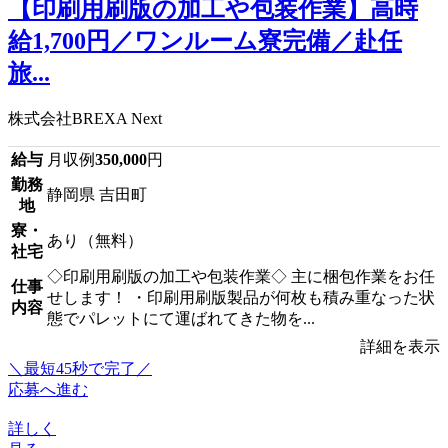
【印刷用刷版の加工や包装作業】高時
給1,700円／ワンルーム寮完備／赴任
旅...
株式会社BREXA Next
給与
月収例
350,000
円
勤務
静岡県 吉田町
地
寮・
あり（無料）
社宅
◇印刷用刷版の加工や包装作業◇ 主に梱包作業をお任
仕事
せします！ ・印刷用刷版製品が何枚も積み重なった状
内容
態でパレットにて運ばれてきた物を...
詳細を表示
＼最短45秒で完了／
応募へ進む
詳しく