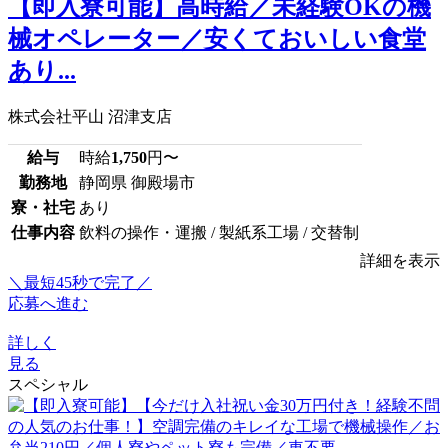
【即入寮可能】高時給／未経験OKの機
械オペレーター／安くておいしい食堂
あり...
株式会社平山 沼津支店
給与
時給
1,750
円〜
勤務地
静岡県 御殿場市
寮・社宅
あり
仕事内容
飲料の操作・運搬 / 製紙系工場 / 交替制
詳細を表示
＼最短45秒で完了／
応募へ進む
詳しく
見る
スペシャル