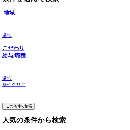
地域
選択
こだわり
給与/職種
選択
条件クリア
この条件で検索
人気の条件から検索