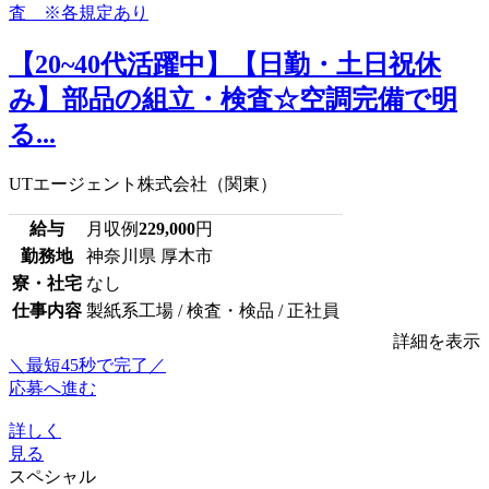
【20~40代活躍中】【日勤・土日祝休
み】部品の組立・検査☆空調完備で明
る...
UTエージェント株式会社（関東）
給与
月収例
229,000
円
勤務地
神奈川県 厚木市
寮・社宅
なし
仕事内容
製紙系工場 / 検査・検品 / 正社員
詳細を表示
＼最短45秒で完了／
応募へ進む
詳しく
見る
スペシャル