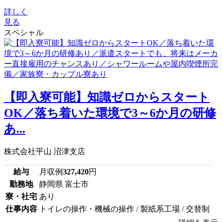
詳しく
見る
スペシャル
【即入寮可能】知識ゼロからスタート
OK／落ち着いた環境で3～6か月の研修
あ...
株式会社平山 沼津支店
給与
月収例
327,420
円
勤務地
静岡県 富士市
寮・社宅
あり
仕事内容
トイレの操作・機械の操作 / 製紙系工場 / 交替制