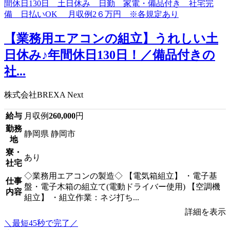
【業務用エアコンの組立】うれしい土
日休み♪年間休日130日！／備品付きの
社...
株式会社BREXA Next
給与
月収例
260,000
円
勤務
静岡県 静岡市
地
寮・
あり
社宅
◇業務用エアコンの製造◇ 【電気箱組立】 ・電子基
仕事
盤・電子木箱の組立て(電動ドライバー使用) 【空調機
内容
組立】 ・組立作業：ネジ打ち...
詳細を表示
＼最短45秒で完了／