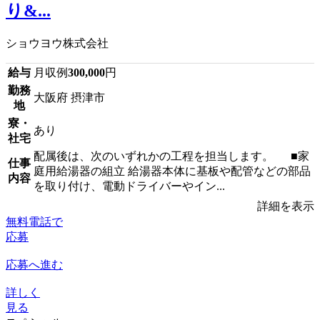
り&...
ショウヨウ株式会社
給与
月収例
300,000
円
勤務
大阪府 摂津市
地
寮・
あり
社宅
配属後は、次のいずれかの工程を担当します。 ■家
仕事
庭用給湯器の組立 給湯器本体に基板や配管などの部品
内容
を取り付け、電動ドライバーやイン...
詳細を表示
無料電話で
応募
応募へ進む
詳しく
見る