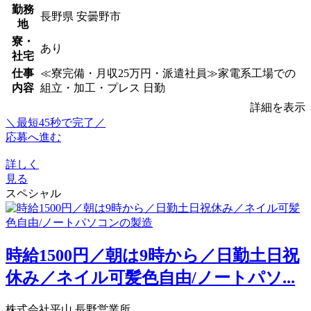
勤務
長野県 安曇野市
地
寮・
あり
社宅
仕事
≪寮完備・月収25万円・派遣社員≫家電系工場での
内容
組立・加工・プレス 日勤
詳細を表示
＼最短45秒で完了／
応募へ進む
詳しく
見る
スペシャル
時給1500円／朝は9時から／日勤土日祝
休み／ネイル可髪色自由/ノートパソ...
株式会社平山 長野営業所