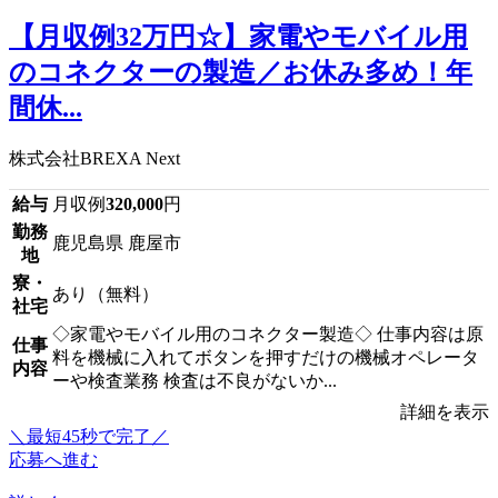
【月収例32万円☆】家電やモバイル用
のコネクターの製造／お休み多め！年
間休...
株式会社BREXA Next
給与
月収例
320,000
円
勤務
鹿児島県 鹿屋市
地
寮・
あり（無料）
社宅
◇家電やモバイル用のコネクター製造◇ 仕事内容は原
仕事
料を機械に入れてボタンを押すだけの機械オペレータ
内容
ーや検査業務 検査は不良がないか...
詳細を表示
＼最短45秒で完了／
応募へ進む