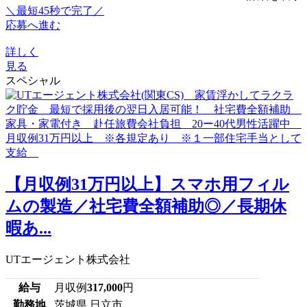
＼最短45秒で完了／
応募へ進む
詳しく
見る
スペシャル
【月収例31万円以上】スマホ用フィル
ムの製造／社宅費全額補助◎／長期休
暇あ...
UTエージェント株式会社
給与
月収例
317,000
円
勤務地
茨城県 日立市