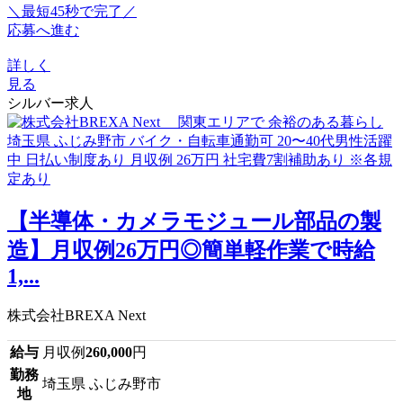
＼最短45秒で完了／
応募へ進む
詳しく
見る
シルバー求人
【半導体・カメラモジュール部品の製
造】月収例26万円◎簡単軽作業で時給
1,...
株式会社BREXA Next
給与
月収例
260,000
円
勤務
埼玉県 ふじみ野市
地