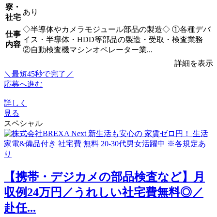
寮・
あり
社宅
◇半導体やカメラモジュール部品の製造◇ ①各種デバ
仕事
イス・半導体・HDD等部品の製造・受取・検査業務
内容
②自動検査機マシンオペレーター業...
詳細を表示
＼最短45秒で完了／
応募へ進む
詳しく
見る
スペシャル
【携帯・デジカメの部品検査など】月
収例24万円／うれしい社宅費無料◎／
赴任...