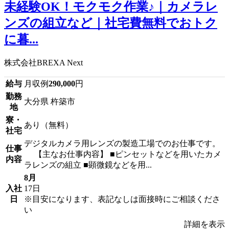
未経験OK！モクモク作業♪｜カメラレ
ンズの組立など｜社宅費無料でおトク
に暮...
株式会社BREXA Next
給与
月収例
290,000
円
勤務
大分県 杵築市
地
寮・
あり（無料）
社宅
デジタルカメラ用レンズの製造工場でのお仕事です。
仕事
【主なお仕事内容】 ■ピンセットなどを用いたカメ
内容
ラレンズの組立 ■顕微鏡などを用...
8月
入社
17日
日
※目安になります、表記なしは面接時にご相談くださ
い
詳細を表示