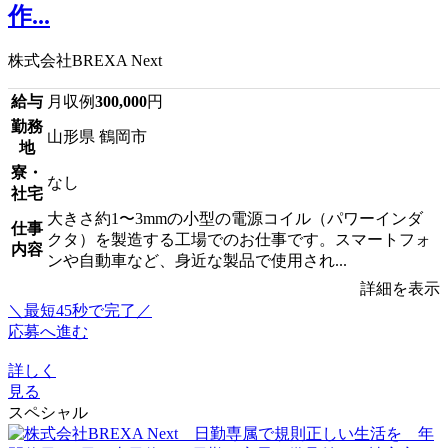
作...
株式会社BREXA Next
給与
月収例
300,000
円
勤務
山形県 鶴岡市
地
寮・
なし
社宅
大きさ約1〜3mmの小型の電源コイル（パワーインダ
仕事
クタ）を製造する工場でのお仕事です。スマートフォ
内容
ンや自動車など、身近な製品で使用され...
詳細を表示
＼最短45秒で完了／
応募へ進む
詳しく
見る
スペシャル