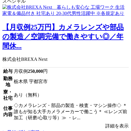
スペシャル
【月収例25万円】カメラレンズや部品
の製造／空調完備で働きやすい◎／年
間休...
株式会社BREXA Next
給与
月収例
250,000
円
勤務
栃木県 宇都宮市
地
寮・
あり（無料）
社宅
◇カメラレンズ・部品の製造・検査・マシン操作◇ ＊
仕事
誰もが知る大手カメラメーカーで働こう＊ ≪レンズ前
内容
加工（研磨/心取リ等）≫ ・レ...
詳細を表示