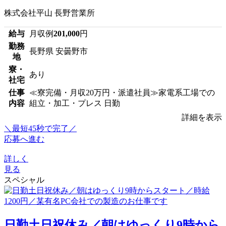
株式会社平山 長野営業所
給与
月収例
201,000
円
勤務
長野県 安曇野市
地
寮・
あり
社宅
仕事
≪寮完備・月収20万円・派遣社員≫家電系工場での
内容
組立・加工・プレス 日勤
詳細を表示
＼最短45秒で完了／
応募へ進む
詳しく
見る
スペシャル
日勤土日祝休み／朝はゆっくり9時から