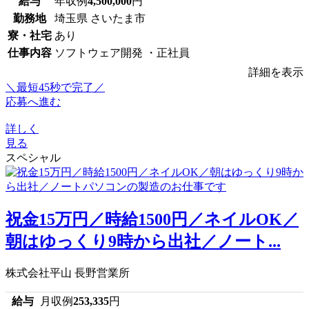
給与
年収例
4,500,000
円
勤務地
埼玉県 さいたま市
寮・社宅
あり
仕事内容
ソフトウェア開発 ・正社員
詳細を表示
＼最短45秒で完了／
応募へ進む
詳しく
見る
スペシャル
祝金15万円／時給1500円／ネイルOK／
朝はゆっくり9時から出社／ノート...
株式会社平山 長野営業所
給与
月収例
253,335
円