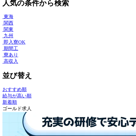
人気の条件から検索
東海
関西
関東
九州
即入寮OK
期間工
寮あり
高収入
並び替え
おすすめ順
給与が高い順
新着順
ゴールド求人