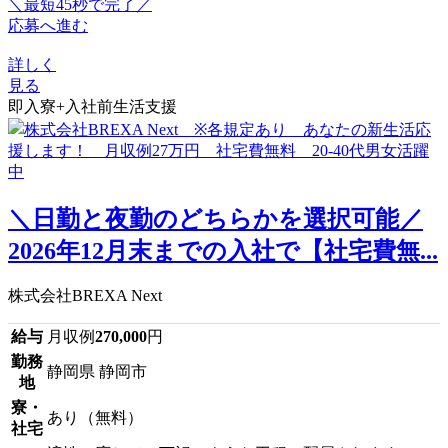
＼最短45秒で完了／
応募へ進む
詳しく
見る
即入寮+入社前生活支援
＼日勤と夜勤のどちらかを選択可能／
2026年12月末までの入社で【社宅費無...
株式会社BREXA Next
給与
月収例
270,000
円
勤務
静岡県 静岡市
地
寮・
あり（無料）
社宅