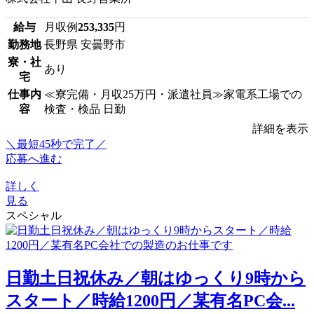
給与
月収例
253,335
円
勤務地
長野県 安曇野市
寮・社
あり
宅
仕事内
≪寮完備・月収25万円・派遣社員≫家電系工場での
容
検査・検品 日勤
詳細を表示
＼最短45秒で完了／
応募へ進む
詳しく
見る
スペシャル
日勤土日祝休み／朝はゆっくり9時から
スタート／時給1200円／某有名PC会...