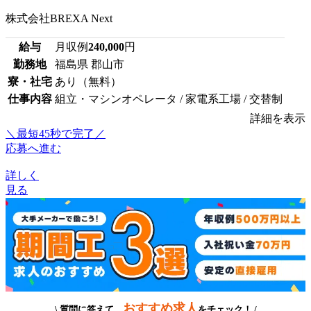
株式会社BREXA Next
給与
月収例
240,000
円
勤務地
福島県 郡山市
寮・社宅
あり（無料）
仕事内容
組立・マシンオペレータ / 家電系工場 / 交替制
詳細を表示
＼最短45秒で完了／
応募へ進む
詳しく
見る
おすすめ求人
\ 質問に答えて、
をチェック！ /