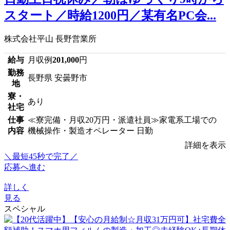
スタート／時給1200円／某有名PC会...
株式会社平山 長野営業所
給与
月収例
201,000
円
勤務
長野県 安曇野市
地
寮・
あり
社宅
仕事
≪寮完備・月収20万円・派遣社員≫家電系工場での
内容
機械操作・製造オペレーター 日勤
詳細を表示
＼最短45秒で完了／
応募へ進む
詳しく
見る
スペシャル