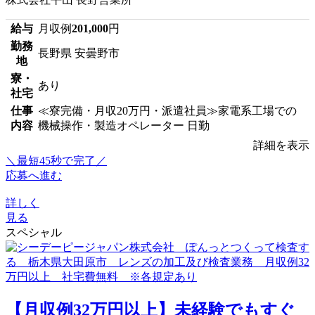
給与
月収例
201,000
円
勤務
長野県 安曇野市
地
寮・
あり
社宅
仕事
≪寮完備・月収20万円・派遣社員≫家電系工場での
内容
機械操作・製造オペレーター 日勤
詳細を表示
＼最短45秒で完了／
応募へ進む
詳しく
見る
スペシャル
【月収例32万円以上】未経験でもすぐ