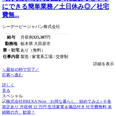
にできる簡単業務／土日休み◎／社宅
費無...
シーデーピージャパン株式会社
給与
月収例
325,387
円
勤務地
栃木県 大田原市
寮・社宅
あり（無料）
仕事内容
製造 / 家電系工場 / 交替制
詳細を表示
＼最短45秒で完了／
応募へ進む
詳しく
見る
スペシャル