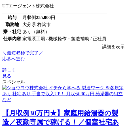
UTエージェント株式会社
給与
月収例
255,000
円
勤務地
大分県 杵築市
寮・社宅
あり（無料）
仕事内容
家電系工場 / 機械操作・製造補助 / 正社員
詳細を表示
＼最短45秒で完了／
応募へ進む
詳しく
見る
スペシャル
【月収例30万円★】家庭用給湯器の製
造／夜勤専属で稼げる！／個室社宅あ