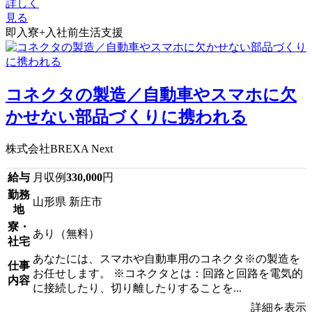
詳しく
見る
即入寮+入社前生活支援
コネクタの製造／自動車やスマホに欠
かせない部品づくりに携われる
株式会社BREXA Next
給与
月収例
330,000
円
勤務
山形県 新庄市
地
寮・
あり（無料）
社宅
あなたには、スマホや自動車用のコネクタ※の製造を
仕事
お任せします。 ※コネクタとは：回路と回路を電気的
内容
に接続したり、切り離したりすることを...
詳細を表示