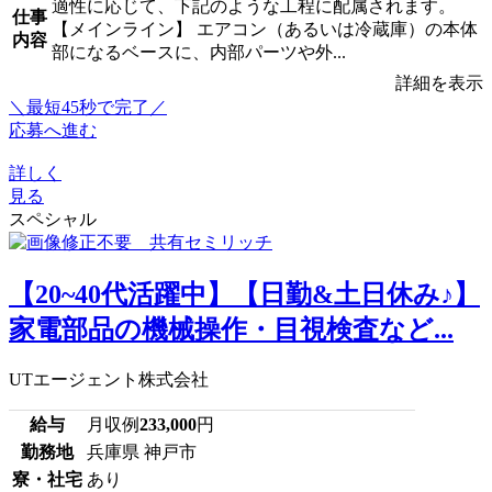
適性に応じて、下記のような工程に配属されます。
仕事
【メインライン】 エアコン（あるいは冷蔵庫）の本体
内容
部になるベースに、内部パーツや外...
詳細を表示
＼最短45秒で完了／
応募へ進む
詳しく
見る
スペシャル
【20~40代活躍中】【日勤&土日休み♪】
家電部品の機械操作・目視検査など...
UTエージェント株式会社
給与
月収例
233,000
円
勤務地
兵庫県 神戸市
寮・社宅
あり