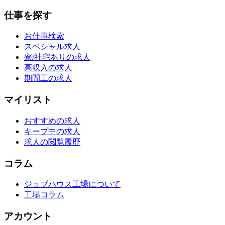
仕事を探す
お仕事検索
スペシャル求人
寮/社宅ありの求人
高収入の求人
期間工の求人
マイリスト
おすすめの求人
キープ中の求人
求人の閲覧履歴
コラム
ジョブハウス工場について
工場コラム
アカウント