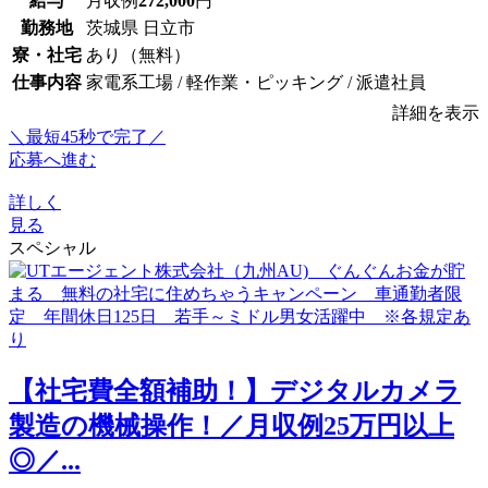
給与
月収例
272,000
円
勤務地
茨城県 日立市
寮・社宅
あり（無料）
仕事内容
家電系工場 / 軽作業・ピッキング / 派遣社員
詳細を表示
＼最短45秒で完了／
応募へ進む
詳しく
見る
スペシャル
【社宅費全額補助！】デジタルカメラ
製造の機械操作！／月収例25万円以上
◎／...