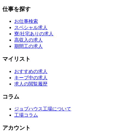
仕事を探す
お仕事検索
スペシャル求人
寮/社宅ありの求人
高収入の求人
期間工の求人
マイリスト
おすすめの求人
キープ中の求人
求人の閲覧履歴
コラム
ジョブハウス工場について
工場コラム
アカウント