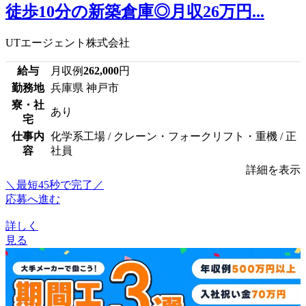
徒歩10分の新築倉庫◎月収26万円...
UTエージェント株式会社
給与
月収例
262,000
円
勤務地
兵庫県 神戸市
寮・社
あり
宅
仕事内
化学系工場 / クレーン・フォークリフト・重機 / 正
容
社員
詳細を表示
＼最短45秒で完了／
応募へ進む
詳しく
見る