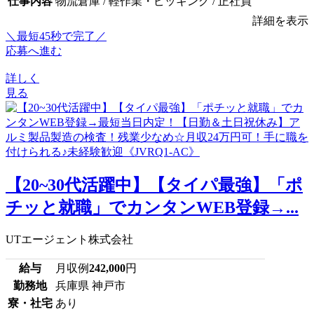
仕事内容
物流倉庫 / 軽作業・ピッキング / 正社員
詳細を表示
＼最短45秒で完了／
応募へ進む
詳しく
見る
【20~30代活躍中】【タイパ最強】「ポ
チッと就職」でカンタンWEB登録→...
UTエージェント株式会社
給与
月収例
242,000
円
勤務地
兵庫県 神戸市
寮・社宅
あり