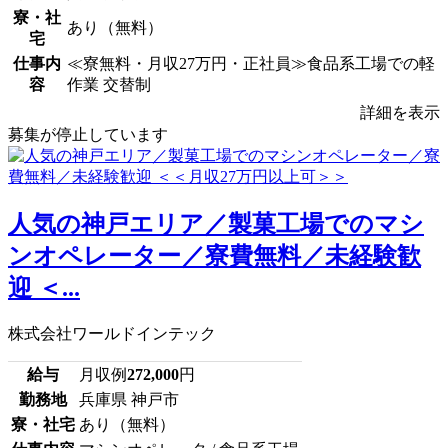
寮・社
あり（無料）
宅
仕事内
≪寮無料・月収27万円・正社員≫食品系工場での軽
容
作業 交替制
詳細を表示
募集が停止しています
人気の神戸エリア／製菓工場でのマシ
ンオペレーター／寮費無料／未経験歓
迎 ＜...
株式会社ワールドインテック
給与
月収例
272,000
円
勤務地
兵庫県 神戸市
寮・社宅
あり（無料）