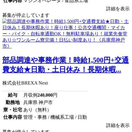
仕事内容
マシンオペレータ / 食品系工場
詳細を表示
募集が停止しています
部品調達や事務作業！時給1,500円+交通
費支給★日勤・土日休み！長期休暇...
株式会社BREXA Next
給与
月収例
240,000
円
勤務地
兵庫県 神戸市
寮・社宅
あり（無料）
仕事内容
管理・事務 / 機械系工場 / 日勤
詳細を表示
募集が停止しています