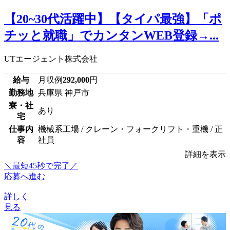
【20~30代活躍中】【タイパ最強】「ポ
チッと就職」でカンタンWEB登録→...
UTエージェント株式会社
給与
月収例
292,000
円
勤務地
兵庫県 神戸市
寮・社
あり
宅
仕事内
機械系工場 / クレーン・フォークリフト・重機 / 正
容
社員
詳細を表示
＼最短45秒で完了／
応募へ進む
詳しく
見る