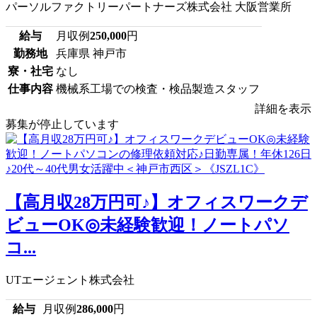
パーソルファクトリーパートナーズ株式会社 大阪営業所
給与
月収例
250,000
円
勤務地
兵庫県 神戸市
寮・社宅
なし
仕事内容
機械系工場での検査・検品製造スタッフ
詳細を表示
募集が停止しています
【高月収28万円可♪】オフィスワークデ
ビューOK◎未経験歓迎！ノートパソ
コ...
UTエージェント株式会社
給与
月収例
286,000
円