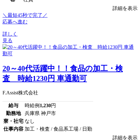
詳細を表示
＼最短45秒で完了／
応募へ進む
詳しく
見る
20～40代活躍中！！食品の加工・検
査 時給1230円 車通勤可
F.Assist株式会社
給与
時給例
1,230
円
勤務地
兵庫県 神戸市
寮・社宅
なし
仕事内容
加工・検査 / 食品系工場 / 日勤
詳細を表示