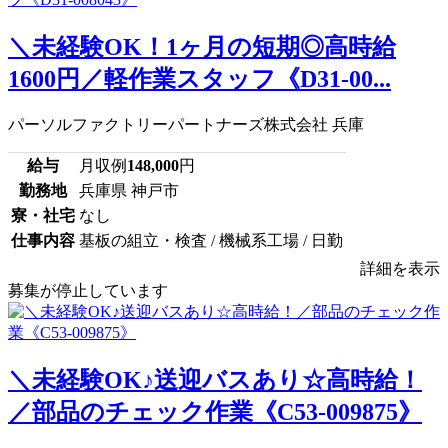
＼未経験OK！1ヶ月の短期◎高時給
1600円／軽作業スタッフ《D31-00...
パーソルファクトリーパートナーズ株式会社 兵庫
給与
月収例
148,000
円
勤務地
兵庫県 神戸市
寮・社宅
なし
仕事内容
基板の組立・検査 / 機械系工場 / 日勤
詳細を表示
募集が停止しています
＼未経験OK♪送迎バスあり☆高時給！
／部品のチェック作業《C53-009875》