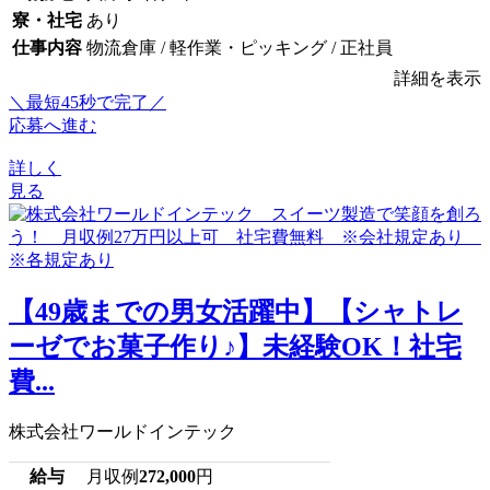
寮・社宅
あり
仕事内容
物流倉庫 / 軽作業・ピッキング / 正社員
詳細を表示
＼最短45秒で完了／
応募へ進む
詳しく
見る
【49歳までの男女活躍中】【シャトレ
ーゼでお菓子作り♪】未経験OK！社宅
費...
株式会社ワールドインテック
給与
月収例
272,000
円