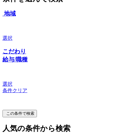
地域
選択
こだわり
給与/職種
選択
条件クリア
この条件で検索
人気の条件から検索