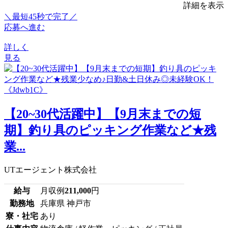
詳細を表示
＼最短45秒で完了／
応募へ進む
詳しく
見る
【20~30代活躍中】【9月末までの短
期】釣り具のピッキング作業など★残
業...
UTエージェント株式会社
給与
月収例
211,000
円
勤務地
兵庫県 神戸市
寮・社宅
あり