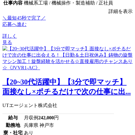
仕事内容
機械系工場 / 機械操作・製造補助 / 正社員
詳細を表示
＼最短45秒で完了／
応募へ進む
詳しく
見る
【20~30代活躍中】【3分で即マッチ】
面接なし×ポチるだけで次の仕事に出...
UTエージェント株式会社
給与
月収例
242,000
円
勤務地
兵庫県 神戸市
寮・社宅
あり