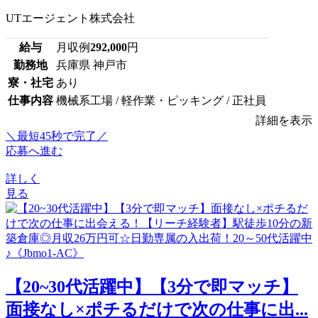
UTエージェント株式会社
給与
月収例
292,000
円
勤務地
兵庫県 神戸市
寮・社宅
あり
仕事内容
機械系工場 / 軽作業・ピッキング / 正社員
詳細を表示
＼最短45秒で完了／
応募へ進む
詳しく
見る
【20~30代活躍中】【3分で即マッチ】
面接なし×ポチるだけで次の仕事に出...