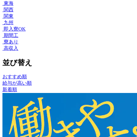
東海
関西
関東
九州
即入寮OK
期間工
寮あり
高収入
並び替え
おすすめ順
給与が高い順
新着順