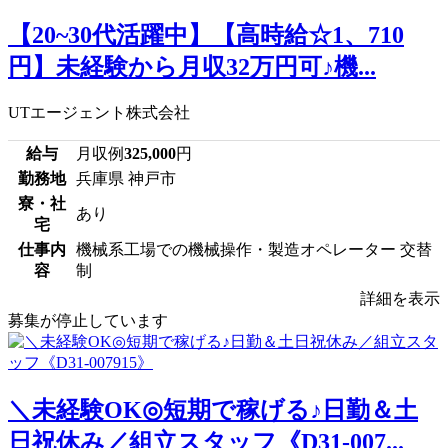
【20~30代活躍中】【高時給☆1、710
円】未経験から月収32万円可♪機...
UTエージェント株式会社
給与
月収例
325,000
円
勤務地
兵庫県 神戸市
寮・社
あり
宅
仕事内
機械系工場での機械操作・製造オペレーター 交替
容
制
詳細を表示
募集が停止しています
＼未経験OK◎短期で稼げる♪日勤＆土
日祝休み／組立スタッフ《D31-007...