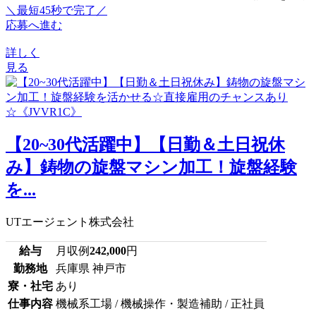
＼最短45秒で完了／
応募へ進む
詳しく
見る
【20~30代活躍中】【日勤＆土日祝休
み】鋳物の旋盤マシン加工！旋盤経験
を...
UTエージェント株式会社
給与
月収例
242,000
円
勤務地
兵庫県 神戸市
寮・社宅
あり
仕事内容
機械系工場 / 機械操作・製造補助 / 正社員