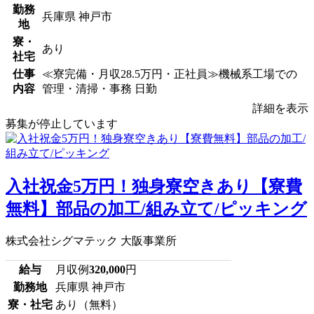
勤務
兵庫県 神戸市
地
寮・
あり
社宅
仕事
≪寮完備・月収28.5万円・正社員≫機械系工場での
内容
管理・清掃・事務 日勤
詳細を表示
募集が停止しています
入社祝金5万円！独身寮空きあり【寮費
無料】部品の加工/組み立て/ピッキング
株式会社シグマテック 大阪事業所
給与
月収例
320,000
円
勤務地
兵庫県 神戸市
寮・社宅
あり（無料）