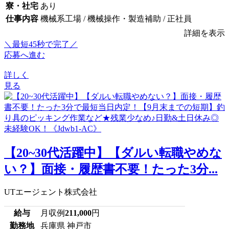
寮・社宅
あり
仕事内容
機械系工場 / 機械操作・製造補助 / 正社員
詳細を表示
＼最短45秒で完了／
応募へ進む
詳しく
見る
【20~30代活躍中】【ダルい転職やめな
い？】面接・履歴書不要！たった3分...
UTエージェント株式会社
給与
月収例
211,000
円
勤務地
兵庫県 神戸市