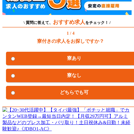
おすすめ求人
\ 質問に答えて、
をチェック！ /
1 / 4
寮付きの求人をお探しですか？
寮あり
寮なし
どちらでも可