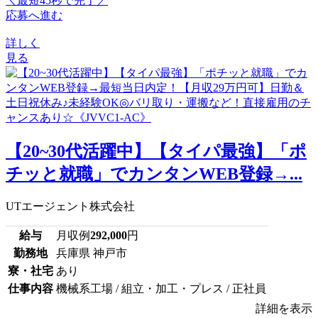
＼最短45秒で完了／
応募へ進む
詳しく
見る
【20~30代活躍中】【タイパ最強】「ポ
チッと就職」でカンタンWEB登録→...
UTエージェント株式会社
給与
月収例
292,000
円
勤務地
兵庫県 神戸市
寮・社宅
あり
仕事内容
機械系工場 / 組立・加工・プレス / 正社員
詳細を表示