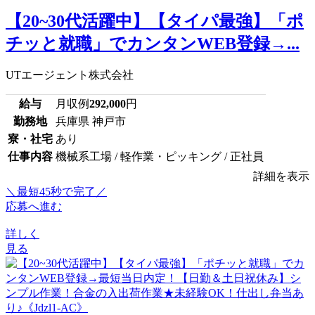
【20~30代活躍中】【タイパ最強】「ポ
チッと就職」でカンタンWEB登録→...
UTエージェント株式会社
給与
月収例
292,000
円
勤務地
兵庫県 神戸市
寮・社宅
あり
仕事内容
機械系工場 / 軽作業・ピッキング / 正社員
詳細を表示
＼最短45秒で完了／
応募へ進む
詳しく
見る