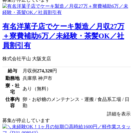
有名洋菓子店でケーキ製造／月収27万
＋寮費補助6万／未経験・茶髪OK／社
員割引有
株式会社平山 大阪支店
給与
月収例
274,320
円
勤務地
兵庫県 神戸市
寮・社
あり（無料）
宅
仕事内
卵・お砂糖のメンテナンス・運搬 / 食品系工場 / 日
容
勤
詳細を表示
募集が停止しています