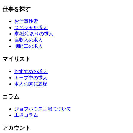
仕事を探す
お仕事検索
スペシャル求人
寮/社宅ありの求人
高収入の求人
期間工の求人
マイリスト
おすすめの求人
キープ中の求人
求人の閲覧履歴
コラム
ジョブハウス工場について
工場コラム
アカウント