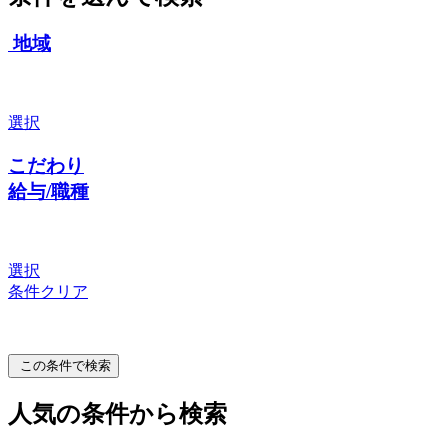
地域
選択
こだわり
給与/職種
選択
条件クリア
この条件で検索
人気の条件から検索