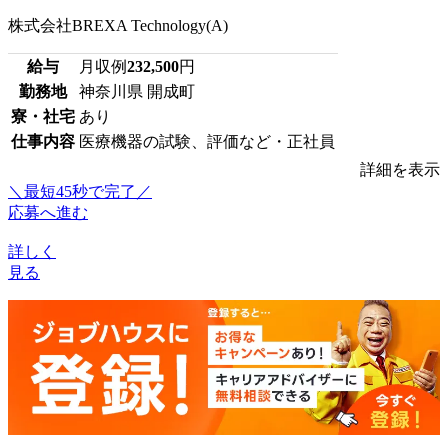
株式会社BREXA Technology(A)
給与
月収例
232,500
円
勤務地
神奈川県 開成町
寮・社宅
あり
仕事内容
医療機器の試験、評価など・正社員
詳細を表示
＼最短45秒で完了／
応募へ進む
詳しく
見る