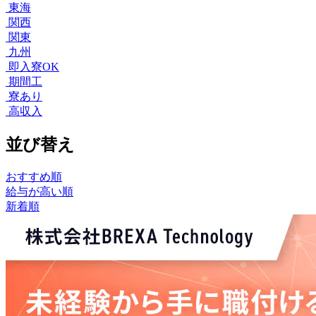
東海
関西
関東
九州
即入寮OK
期間工
寮あり
高収入
並び替え
おすすめ順
給与が高い順
新着順