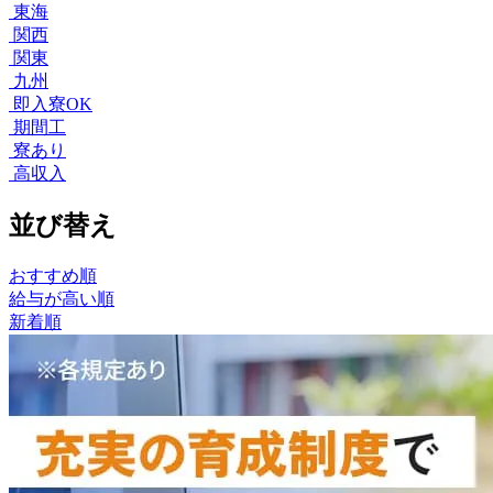
東海
関西
関東
九州
即入寮OK
期間工
寮あり
高収入
並び替え
おすすめ順
給与が高い順
新着順