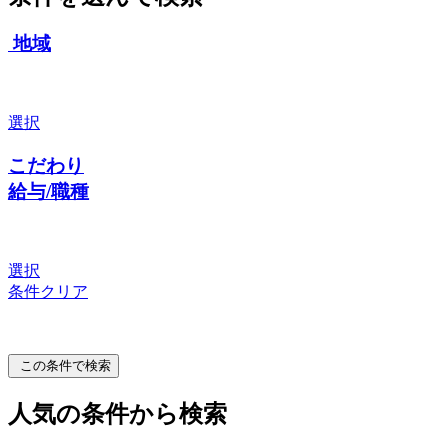
地域
選択
こだわり
給与/職種
選択
条件クリア
この条件で検索
人気の条件から検索