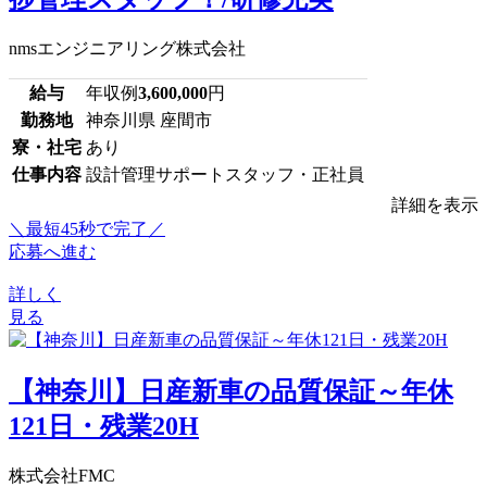
nmsエンジニアリング株式会社
給与
年収例
3,600,000
円
勤務地
神奈川県 座間市
寮・社宅
あり
仕事内容
設計管理サポートスタッフ・正社員
詳細を表示
＼最短45秒で完了／
応募へ進む
詳しく
見る
【神奈川】日産新車の品質保証～年休
121日・残業20H
株式会社FMC