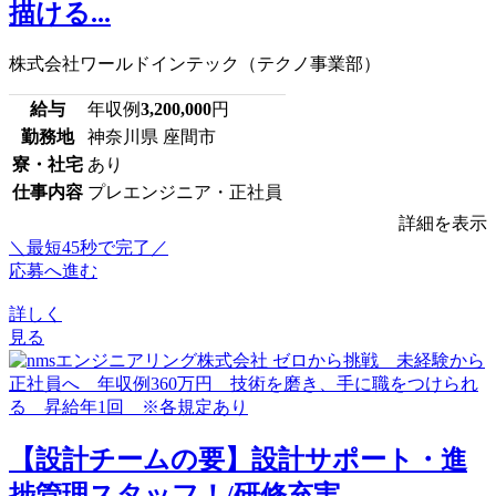
描ける...
株式会社ワールドインテック（テクノ事業部）
給与
年収例
3,200,000
円
勤務地
神奈川県 座間市
寮・社宅
あり
仕事内容
プレエンジニア・正社員
詳細を表示
＼最短45秒で完了／
応募へ進む
詳しく
見る
【設計チームの要】設計サポート・進
捗管理スタッフ！/研修充実