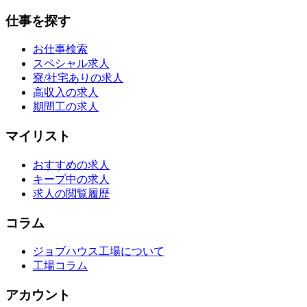
仕事を探す
お仕事検索
スペシャル求人
寮/社宅ありの求人
高収入の求人
期間工の求人
マイリスト
おすすめの求人
キープ中の求人
求人の閲覧履歴
コラム
ジョブハウス工場について
工場コラム
アカウント