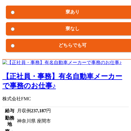
寮あり
寮なし
どちらでも可
【正社員・事務】有名自動車メーカー
で事務のお仕事♪
株式会社FMC
給与
月収例
237,187
円
勤務
神奈川県 座間市
地