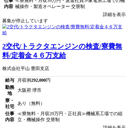
仕事
≪寮無料・月収39万円・派遣社員≫家電系工場での機
内容
械操作・製造オペレーター 交替制
詳細を表示
募集が停止しています
2交代/トラクタエンジンの検査/寮費無
料/定着金４６万支給
株式会社平山 豊田支店
給与
月収例
292,000
円
勤務
大阪府 堺市
地
寮・
あり（無料）
社宅
仕事
≪寮無料・月収29万円・正社員≫機械系工場での組
内容
立・機械操作 交替制
詳細を表示