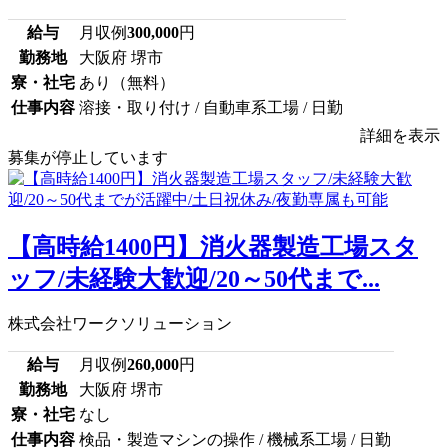
給与
月収例
300,000
円
勤務地
大阪府 堺市
寮・社宅
あり（無料）
仕事内容
溶接・取り付け / 自動車系工場 / 日勤
詳細を表示
募集が停止しています
【高時給1400円】消火器製造工場スタ
ッフ/未経験大歓迎/20～50代まで...
株式会社ワークソリューション
給与
月収例
260,000
円
勤務地
大阪府 堺市
寮・社宅
なし
仕事内容
検品・製造マシンの操作 / 機械系工場 / 日勤