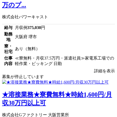
万のプ...
株式会社パワーキャスト
給与
月収例
375,030
円
勤務
大阪府 堺市
地
寮・
あり（無料）
社宅
仕事
≪寮無料・月収37.5万円・派遣社員≫家電系工場での
内容
軽作業・ピッキング 日勤
詳細を表示
募集が停止しています
★溶接業務★寮費無料★時給1,600円/月
収30万円以上可
株式会社Gファクトリー 大阪営業所