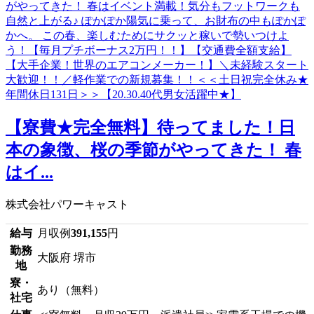
【寮費★完全無料】待ってました！日
本の象徴、桜の季節がやってきた！ 春
はイ...
株式会社パワーキャスト
給与
月収例
391,155
円
勤務
大阪府 堺市
地
寮・
あり（無料）
社宅