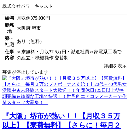
株式会社パワーキャスト
給与
月収例
375,030
円
勤務
大阪府 堺市
地
寮・
あり（無料）
社宅
仕事
≪寮無料・月収37.5万円・派遣社員≫家電系工場で
内容
の組立・機械操作 交替制
詳細を表示
募集が停止しています
『大阪』堺市が熱い！！【月収３５万
以上】【寮費無料】【さらに！毎月２