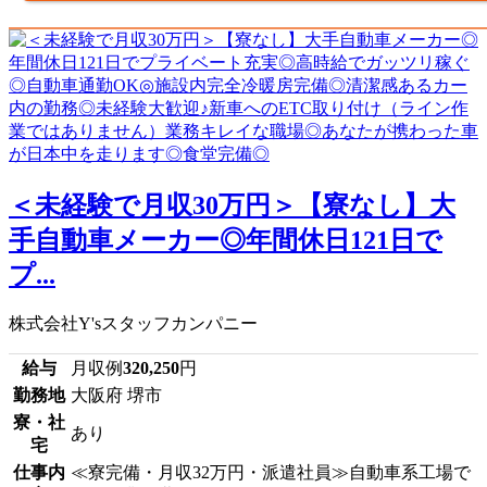
＜未経験で月収30万円＞【寮なし】大
手自動車メーカー◎年間休日121日で
プ...
株式会社Y'sスタッフカンパニー
給与
月収例
320,250
円
勤務地
大阪府 堺市
寮・社
あり
宅
仕事内
≪寮完備・月収32万円・派遣社員≫自動車系工場で