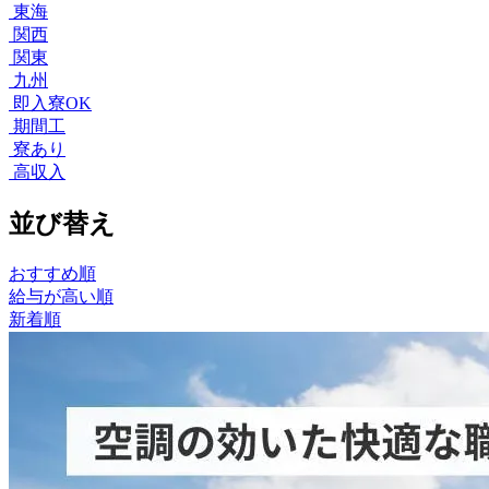
東海
関西
関東
九州
即入寮OK
期間工
寮あり
高収入
並び替え
おすすめ順
給与が高い順
新着順