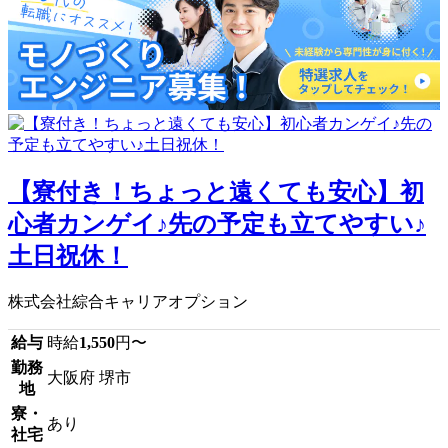
【寮付き！ちょっと遠くても安心】初
心者カンゲイ♪先の予定も立てやすい♪
土日祝休！
株式会社綜合キャリアオプション
給与
時給
1,550
円〜
勤務
大阪府 堺市
地
寮・
あり
社宅