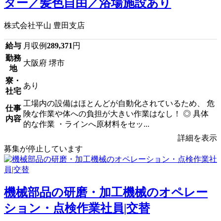
ター／髪色自由／浴場施設あり
株式会社平山 豊田支店
給与
月収例
289,371
円
勤務
大阪府 堺市
地
寮・
あり
社宅
工場内の設備はほとんどが自動化されているため、 危
仕事
険な作業や体への負担が大きい作業はなし！ ◎ 具体
内容
的な作業 ・ラインへ原材料をセッ...
詳細を表示
募集が停止しています
機械部品の研磨・加工機械のオペレー
ション・点検作業社員|交替