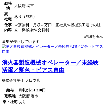
勤務
大阪府 堺市
地
寮・
あり（無料）
社宅
仕事
≪寮無料・月収28万円・正社員≫機械系工場での組
内容
立・機械操作 交替制
詳細を表示
募集が停止しています
消火器製造機械オペレーター／未経験
活躍／髪色・ピアス自由
株式会社平山 大阪支店
給与
月収例
231,218
円
勤務地
大阪府 堺市
寮・社宅
あり