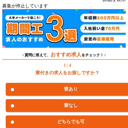
募集が停止しています
おすすめ求人
\ 質問に答えて、
をチェック！ /
1 / 4
寮付きの求人をお探しですか？
寮あり
寮なし
どちらでも可