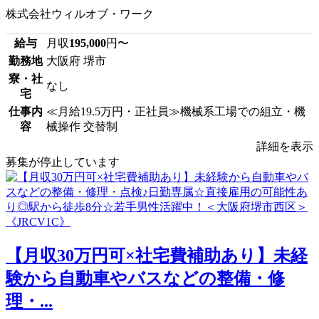
株式会社ウィルオブ・ワーク
給与
月収
195,000
円〜
勤務地
大阪府 堺市
寮・社
なし
宅
仕事内
≪月給19.5万円・正社員≫機械系工場での組立・機
容
械操作 交替制
詳細を表示
募集が停止しています
【月収30万円可×社宅費補助あり】未経
験から自動車やバスなどの整備・修
理・...