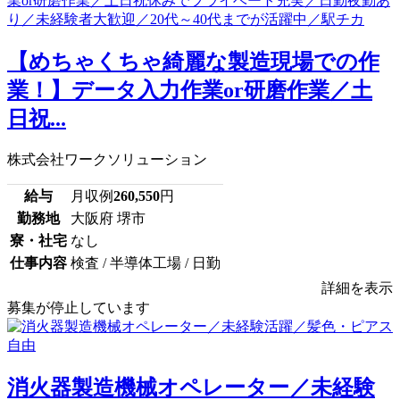
【めちゃくちゃ綺麗な製造現場での作
業！】データ入力作業or研磨作業／土
日祝...
株式会社ワークソリューション
給与
月収例
260,550
円
勤務地
大阪府 堺市
寮・社宅
なし
仕事内容
検査 / 半導体工場 / 日勤
詳細を表示
募集が停止しています
消火器製造機械オペレーター／未経験