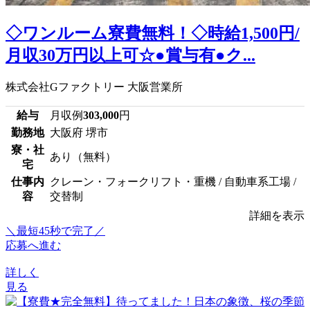
◇ワンルーム寮費無料！◇時給1,500円/
月収30万円以上可☆●賞与有●ク...
株式会社Gファクトリー 大阪営業所
給与
月収例
303,000
円
勤務地
大阪府 堺市
寮・社
あり（無料）
宅
仕事内
クレーン・フォークリフト・重機 / 自動車系工場 /
容
交替制
詳細を表示
＼最短45秒で完了／
応募へ進む
詳しく
見る