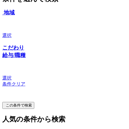
地域
選択
こだわり
給与/職種
選択
条件クリア
この条件で検索
人気の条件から検索