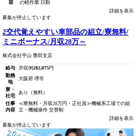
容
の軽作業 日勤
詳細を表示
募集が停止しています
2交代覚えやすい車部品の組立/寮無料/
ミニボーナス/月収28万～
株式会社平山 豊田支店
給与
月収例
282,875
円
勤務
大阪府 堺市
地
寮・
あり（無料）
社宅
仕事
≪寮無料・月収28万円・正社員≫機械系工場での組
内容
立・機械操作 交替制
詳細を表示
募集が停止しています