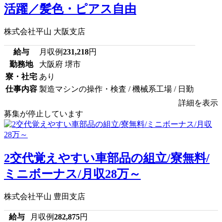
活躍／髪色・ピアス自由
株式会社平山 大阪支店
給与
月収例
231,218
円
勤務地
大阪府 堺市
寮・社宅
あり
仕事内容
製造マシンの操作・検査 / 機械系工場 / 日勤
詳細を表示
募集が停止しています
2交代覚えやすい車部品の組立/寮無料/
ミニボーナス/月収28万～
株式会社平山 豊田支店
給与
月収例
282,875
円