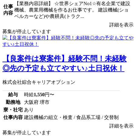
【業務内容詳細】 ☆世界シェアNo1☆有名企業で建設
仕事
機械、農業用機械を作るお仕事です。 建設機械(ショ
内容
ベルカーなど)や農耕具(トラク...
詳細を表示
募集が停止しています
【良案件は寮案件】経験不問！未経験
◎先の予定も立てやすい♪土日祝休！
株式会社綜合キャリアオプション
給与
時給
1,550
円〜
勤務地
大阪府 堺市
寮・社宅
あり
仕事内容
建設機械の組立・検査 / 食品系工場 / 交替制
詳細を表示
募集が停止しています