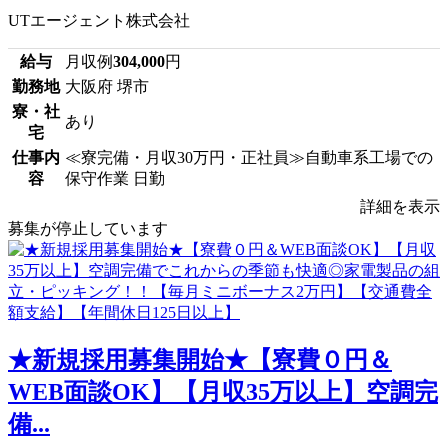
UTエージェント株式会社
給与
月収例
304,000
円
勤務地
大阪府 堺市
寮・社
あり
宅
仕事内
≪寮完備・月収30万円・正社員≫自動車系工場での
容
保守作業 日勤
詳細を表示
募集が停止しています
★新規採用募集開始★【寮費０円＆
WEB面談OK】【月収35万以上】空調完
備...