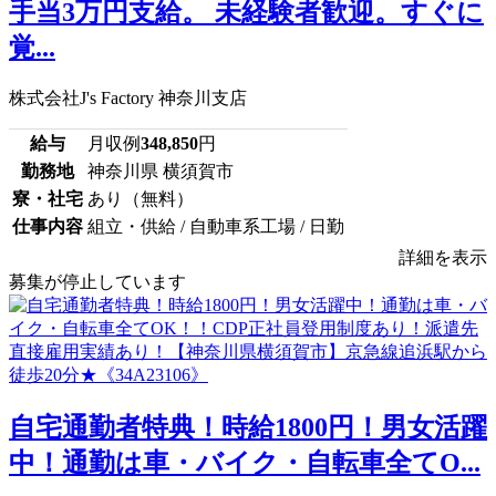
手当3万円支給。 未経験者歓迎。すぐに
覚...
株式会社J's Factory 神奈川支店
給与
月収例
348,850
円
勤務地
神奈川県 横須賀市
寮・社宅
あり（無料）
仕事内容
組立・供給 / 自動車系工場 / 日勤
詳細を表示
募集が停止しています
自宅通勤者特典！時給1800円！男女活躍
中！通勤は車・バイク・自転車全てO...