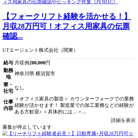
【フォークリフト経験を活かせる！】
月収28万円可！オフィス用家具の伝票
確認...
UTエージェント株式会社（関東）
給与
月収例
280,000
円
勤務
神奈川県 横須賀市
地
寮・
なし
社宅
＜オフィス家具の製造＞ カウンターフォークでの業務
仕事
経験が活かせます！ 製造業での加工業務などの経験が
内容
ある方歓迎♪ ＜具体的には…＞...
詳細を表示
募集が停止しています