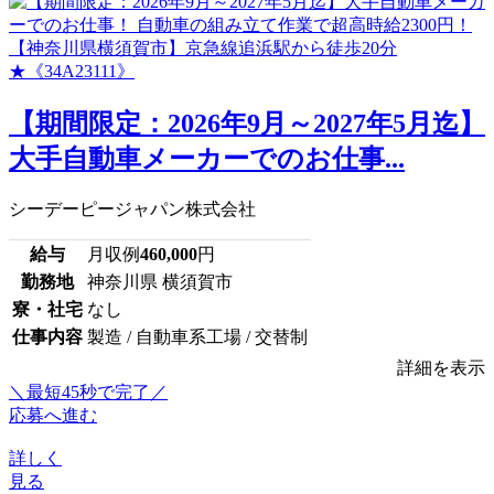
【期間限定：2026年9月～2027年5月迄】
大手自動車メーカーでのお仕事...
シーデーピージャパン株式会社
給与
月収例
460,000
円
勤務地
神奈川県 横須賀市
寮・社宅
なし
仕事内容
製造 / 自動車系工場 / 交替制
詳細を表示
＼最短45秒で完了／
応募へ進む
詳しく
見る