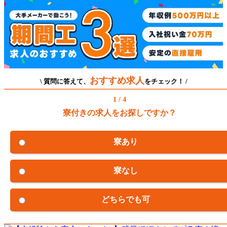
おすすめ求人
\ 質問に答えて、
をチェック！ /
1 / 4
寮付きの求人をお探しですか？
寮あり
寮なし
どちらでも可