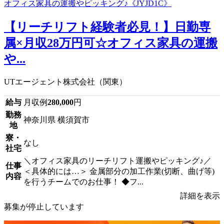
【リーチリフト経験者必見！】日勤専
属×月収28万円可☆オフィス家具の運搬
や...
UTエージェント株式会社（関東）
給与
月収例
280,000
円
勤務
神奈川県 横須賀市
地
寮・
なし
社宅
＼オフィス家具のリーチリフト運搬やピッキング♪／
仕事
＜具体的には…＞ 金属部分の加工作業(切断、曲げ等)
内容
を行うチームでのお仕事！ ◆フ...
詳細を表示
募集が停止しています