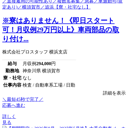
※寮はありません！《即日スタート
可！月収例29万円以上》車両部品の取
り付け...
株式会社プロスタッフ 横浜支店
給与
月収例
294,000
円
勤務地
神奈川県 横須賀市
寮・社宅
なし
仕事内容
検査 / 自動車系工場 / 日勤
詳細を表示
＼最短45秒で完了／
応募へ進む
詳しく
見る