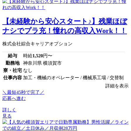
【未経験から安心スタート♪】残業ほぼ
ナシでプラ充！憧れの高収入Work！！
株式会社綜合キャリアオプション
給与
時給
1,520
円〜
勤務地
神奈川県 横須賀市
寮・社宅
なし
仕事内容
加工・機械のオペレーター / 機械系工場 / 交替制
詳細を表示
＼最短45秒で完了／
応募へ進む
詳しく
見る