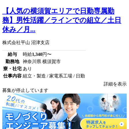
【人気の横須賀エリアで日勤専属勤
務】男性活躍／ラインでの組立／土日
休み／月...
株式会社平山 沼津支店
給与
時給
1,340
円〜
勤務地
神奈川県 横須賀市
寮・社宅
あり
仕事内容
組立・製造 / 家電系工場 / 日勤
詳細を表示
募集が停止しています