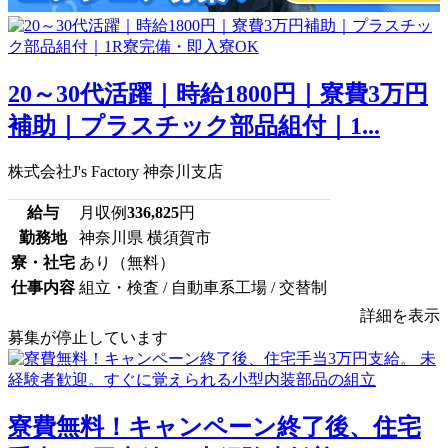
20～30代活躍｜時給1800円｜寮費3万円
補助｜プラスチック部品組付｜1...
株式会社J's Factory 神奈川支店
給与
月収例
336,825
円
勤務地
神奈川県 横須賀市
寮・社宅
あり（無料）
仕事内容
組立・検査 / 自動車系工場 / 交替制
詳細を表示
募集が停止しています
寮費無料！キャンペーン終了後、住宅