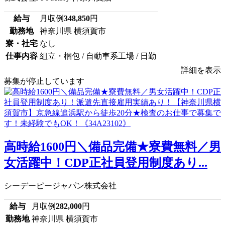
給与
月収例
348,850
円
勤務地
神奈川県 横須賀市
寮・社宅
なし
仕事内容
組立・梱包 / 自動車系工場 / 日勤
詳細を表示
募集が停止しています
高時給1600円＼備品完備★寮費無料／男
女活躍中！CDP正社員登用制度あり...
シーデーピージャパン株式会社
給与
月収例
282,000
円
勤務地
神奈川県 横須賀市