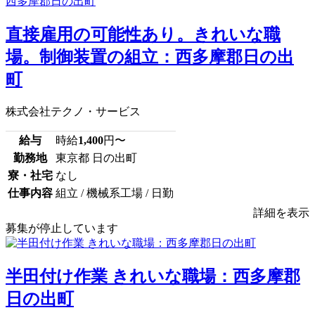
直接雇用の可能性あり。きれいな職
場。制御装置の組立：西多摩郡日の出
町
株式会社テクノ・サービス
給与
時給
1,400
円〜
勤務地
東京都 日の出町
寮・社宅
なし
仕事内容
組立 / 機械系工場 / 日勤
詳細を表示
募集が停止しています
半田付け作業 きれいな職場：西多摩郡
日の出町