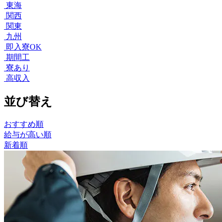
東海
関西
関東
九州
即入寮OK
期間工
寮あり
高収入
並び替え
おすすめ順
給与が高い順
新着順