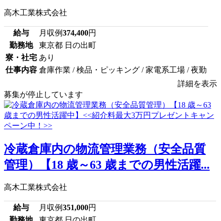
高木工業株式会社
給与
月収例
374,400
円
勤務地
東京都 日の出町
寮・社宅
あり
仕事内容
倉庫作業 / 検品・ピッキング / 家電系工場 / 夜勤
詳細を表示
募集が停止しています
冷蔵倉庫内の物流管理業務（安全品質
管理）【18 歳～63 歳までの男性活躍...
高木工業株式会社
給与
月収例
351,000
円
勤務地
東京都 日の出町