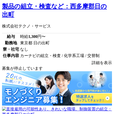
製品の組立・検査など：西多摩郡日の
出町
株式会社テクノ・サービス
給与
時給
1,300
円〜
勤務地
東京都 日の出町
寮・社宅
なし
仕事内容
カーナビの組立・検査 / 化学系工場 / 交替制
詳細を表示
募集が停止しています