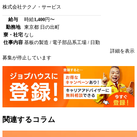
株式会社テクノ・サービス
給与
時給
1,400
円〜
勤務地
東京都 日の出町
寮・社宅
なし
仕事内容
基板の製造 / 電子部品系工場 / 日勤
詳細を表示
募集が停止しています
関連するコラム