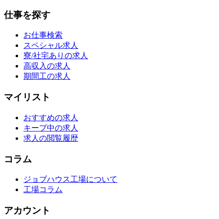
仕事を探す
お仕事検索
スペシャル求人
寮/社宅ありの求人
高収入の求人
期間工の求人
マイリスト
おすすめの求人
キープ中の求人
求人の閲覧履歴
コラム
ジョブハウス工場について
工場コラム
アカウント