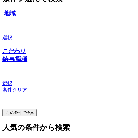
地域
選択
こだわり
給与/職種
選択
条件クリア
この条件で検索
人気の条件から検索