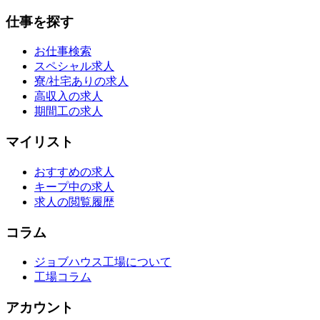
仕事を探す
お仕事検索
スペシャル求人
寮/社宅ありの求人
高収入の求人
期間工の求人
マイリスト
おすすめの求人
キープ中の求人
求人の閲覧履歴
コラム
ジョブハウス工場について
工場コラム
アカウント