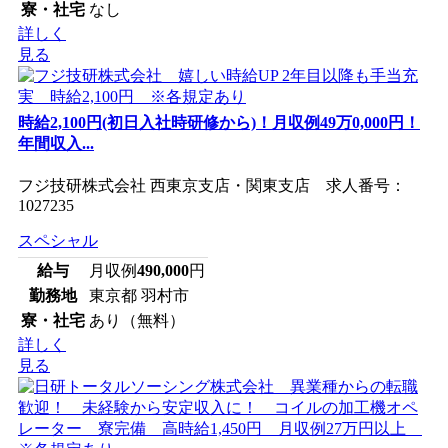
寮・社宅
なし
詳しく
見る
時給2,100円(初日入社時研修から)！月収例49万0,000円！
年間収入...
フジ技研株式会社 西東京支店・関東支店 求人番号：
1027235
スペシャル
給与
月収例
490,000
円
勤務地
東京都 羽村市
寮・社宅
あり（無料）
詳しく
見る