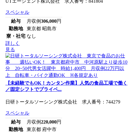
UTエージェント株式会社 求人番号：841804
スペシャル
給与
月収例
306,000
円
勤務地
東京都 昭島市
寮・社宅
なし
詳しく
見る
【未経験でもOK！カンタン作業】人気の食品工場で働く
／固定シフトでプライベ...
日研トータルソーシング株式会社 求人番号：744279
スペシャル
給与
月収例
220,000
円
勤務地
東京都 府中市