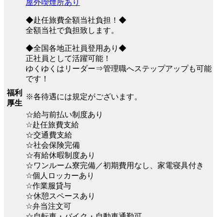
屋外喫煙所あり
◆赴任旅費全額当社負担！◆
全額当社で負担致します。
◆全国各地正社員登用あり◆
正社員として活躍可能！
ゆくゆくはリーダー⇒管理職へステップアップも可能
です！
福利
※各待遇には規定がございます。
厚生
☆給与前払い制度あり
☆赴任旅費支給
☆交通費支給
☆社会保険完備
☆有給休暇制度あり
☆ワンルーム寮完備／初期費用なし、家電寝具付き
☆個人ロッカーあり
☆作業服貸与
☆休憩スペースあり
☆弁当注文可
☆自転車・バイク・自動車通勤可