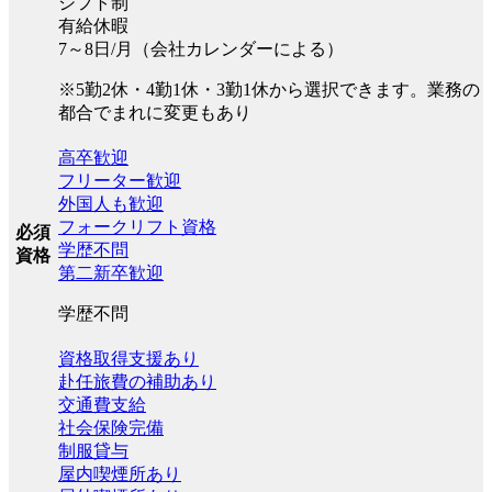
シフト制
有給休暇
7～8日/月（会社カレンダーによる）
※5勤2休・4勤1休・3勤1休から選択できます。業務の
都合でまれに変更もあり
高卒歓迎
フリーター歓迎
外国人も歓迎
フォークリフト資格
必須
学歴不問
資格
第二新卒歓迎
学歴不問
資格取得支援あり
赴任旅費の補助あり
交通費支給
社会保険完備
制服貸与
屋内喫煙所あり