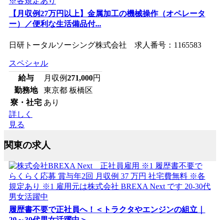
【月収例27万円以上】金属加工の機械操作（オペレータ
ー）／便利な生活備品付...
日研トータルソーシング株式会社 求人番号：1165583
スペシャル
給与
月収例
271,000
円
勤務地
東京都 板橋区
寮・社宅
あり
詳しく
見る
関東の求人
履歴書不要で正社員へ！＜トラクタやエンジンの組立｜
20～30代男女活躍中＞...