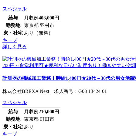
スペシャル
給与
月収例
403,000
円
勤務地
東京都 羽村市
寮・社宅
あり（無料）
キープ
詳しく見る
計測器の機械加工業務！時給1,400円★20代～30代の男女活躍中
株式会社BREXA Next 求人番号：G08-13424-01
スペシャル
給与
月収例
210,000
円
勤務地
東京都 町田市
寮・社宅
あり
キープ