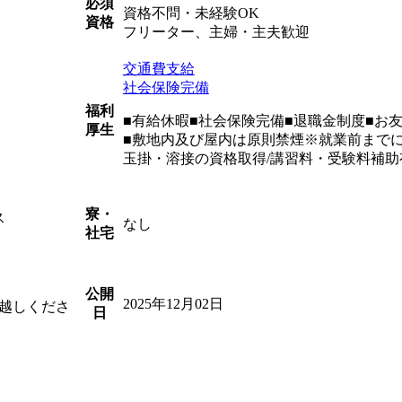
必須
資格不問・未経験OK
資格
フリーター、主婦・主夫歓迎
交通費支給
社会保険完備
福利
■有給休暇■社会保険完備■退職金制度■お
厚生
■敷地内及び屋内は原則禁煙※就業前まで
玉掛・溶接の資格取得/講習料・受験料補助
寮・
ス
なし
社宅
公開
2025年12月02日
越しくださ
日