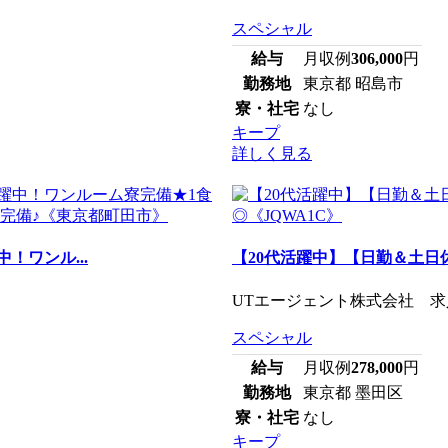
スペシャル
給与
月収例
306,000
円
勤務地
東京都 昭島市
寮・社宅
なし
キープ
詳しく見る
！ワンル...
【20代活躍中】【日勤＆土日
UTエージェント株式会社 求人
スペシャル
給与
月収例
278,000
円
勤務地
東京都 墨田区
寮・社宅
なし
キープ