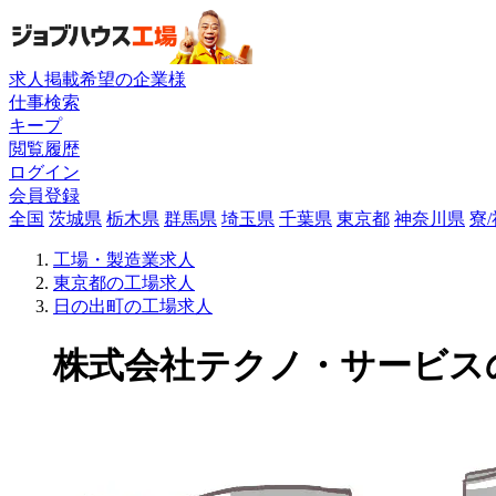
求人掲載希望の企業様
仕事検索
キープ
閲覧履歴
ログイン
会員登録
全国
茨城県
栃木県
群馬県
埼玉県
千葉県
東京都
神奈川県
寮
工場・製造業求人
東京都の工場求人
日の出町の工場求人
株式会社テクノ・サービスの工場