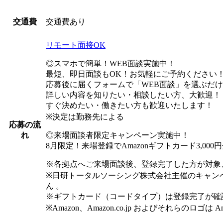
交通費あり
交通費
リモート面接OK
◎スマホで簡単！WEB面談実施中！
最短、即日面談もOK！お気軽にご予約ください
応募後に届くフォームで「WEB面談」を選ぶだ
詳しい内容を知りたい・相談したい方、大歓迎！
すぐ決めたい・働きたい方も歓迎いたします！
※決定は勤務先による
応募の流
◎来場面談者限定キャンペーン実施中！
れ
8月限定！来場登録でAmazonギフトカード3,00
※各拠点へご来場面談後、登録完了した方が対象
※日研トータルソーシング株式会社主催のキャン
ん 。
※ギフトカード（コードタイプ）は登録完了が確
※Amazon、Amazon.co.jp およびそれらのロゴは 