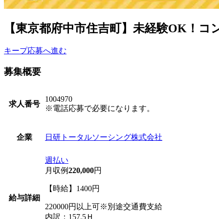
【東京都府中市住吉町】未経験OK！コンビ
キープ
応募へ進む
募集概要
1004970
求人番号
※電話応募で必要になります。
日研トータルソーシング株式会社
企業
週払い
月収例
220,000
円
【時給】1400円
給与詳細
220000円以上可※別途交通費支給
内訳：157.5Ｈ