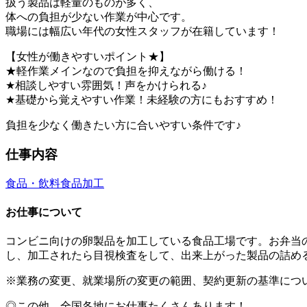
扱う製品は軽量のものが多く、
体への負担が少ない作業が中心です。
職場には幅広い年代の女性スタッフが在籍しています！
【女性が働きやすいポイント★】
★軽作業メインなので負担を抑えながら働ける！
★相談しやすい雰囲気！声をかけられる♪
★基礎から覚えやすい作業！未経験の方にもおすすめ！
負担を少なく働きたい方に合いやすい条件です♪
仕事内容
食品・飲料
食品加工
お仕事について
コンビニ向けの卵製品を加工している食品工場です。お弁当
し、加工されたら目視検査をして、出来上がった製品の詰め
※業務の変更、就業場所の変更の範囲、契約更新の基準につ
◎この他、全国各地にお仕事たくさんあります！