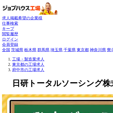
求人掲載希望の企業様
仕事検索
キープ
閲覧履歴
ログイン
会員登録
全国
茨城県
栃木県
群馬県
埼玉県
千葉県
東京都
神奈川県
寮
工場・製造業求人
東京都の工場求人
府中市の工場求人
日研トータルソーシング株式会