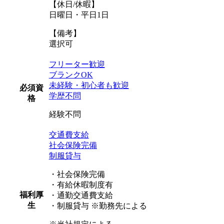
【休日/休暇】
日曜日・平日1日
【備考】
選択可
フリーター歓迎
ブランクOK
未経験・初心者も歓迎
必須資
学歴不問
格
経験不問
交通費支給
社会保険完備
制服貸与
・社会保険完備
・有給休暇制度有
福利厚
・通勤交通費支給
生
・制服貸与 ※勤務先による