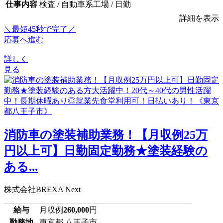
仕事内容
検査 / 自動車系工場 / 日勤
詳細を表示
＼最短45秒で完了／
応募へ進む
詳しく
見る
消防車の塗装補助業務！【月収例25万
円以上可】日勤固定勤務★塗装経験の
ある...
株式会社BREXA Next
給与
月収例
260,000
円
勤務地
東京都 八王子市