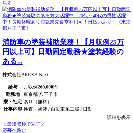
見る
消防車の塗装補助業務！【月収例25万
円以上可】日勤固定勤務★塗装経験の
ある...
株式会社BREXA Next
給与
月収例
260,000
円
勤務地
東京都 八王子市
寮・社宅
あり（無料）
仕事内容
検査・塗装 / 自動車系工場 / 日勤
詳細を表示
＼最短45秒で完了／
応募へ進む