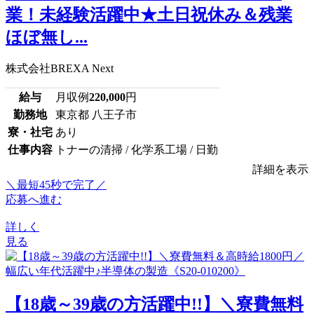
業！未経験活躍中★土日祝休み＆残業
ほぼ無し...
株式会社BREXA Next
給与
月収例
220,000
円
勤務地
東京都 八王子市
寮・社宅
あり
仕事内容
トナーの清掃 / 化学系工場 / 日勤
詳細を表示
＼最短45秒で完了／
応募へ進む
詳しく
見る
【18歳～39歳の方活躍中!!】＼寮費無料