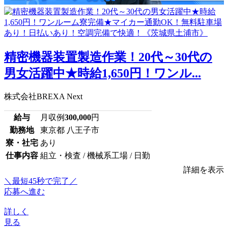
精密機器装置製造作業！20代～30代の
男女活躍中★時給1,650円！ワンル...
株式会社BREXA Next
給与
月収例
300,000
円
勤務地
東京都 八王子市
寮・社宅
あり
仕事内容
組立・検査 / 機械系工場 / 日勤
詳細を表示
＼最短45秒で完了／
応募へ進む
詳しく
見る