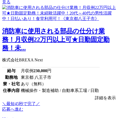
見る
消防車に使用される部品の仕分け業
務！月収例22万円以上可★日勤固定勤
務！未...
株式会社BREXA Next
給与
月収例
230,000
円
勤務地
東京都 八王子市
寮・社宅
あり（無料）
仕事内容
機械操作・製造補助 / 自動車系工場 / 日勤
詳細を表示
＼最短45秒で完了／
応募へ進む