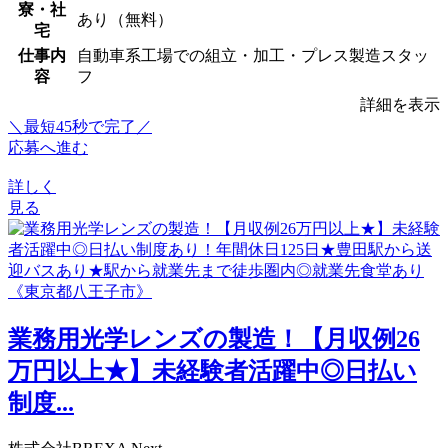
寮・社
あり（無料）
宅
仕事内
自動車系工場での組立・加工・プレス製造スタッ
容
フ
詳細を表示
＼最短45秒で完了／
応募へ進む
詳しく
見る
業務用光学レンズの製造！【月収例26
万円以上★】未経験者活躍中◎日払い
制度...