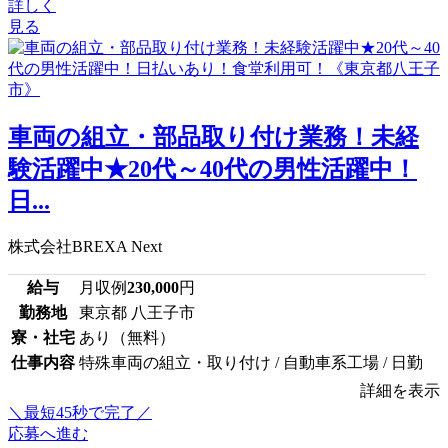
詳しく
見る
車両の組立・部品取り付け業務！未経
験活躍中★20代～40代の男性活躍中！
日...
株式会社BREXA Next
給与
月収例
230,000
円
勤務地
東京都 八王子市
寮・社宅
あり（無料）
仕事内容
特殊車両の組立・取り付け / 自動車系工場 / 日勤
詳細を表示
＼最短45秒で完了／
応募へ進む