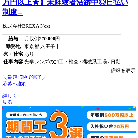
万円以上★】未経験者活躍中◎日払い
制度...
株式会社BREXA Next
給与
月収例
270,000
円
勤務地
東京都 八王子市
寮・社宅
あり
仕事内容
光学レンズの加工・検査 / 機械系工場 / 日勤
詳細を表示
＼最短45秒で完了／
応募へ進む
詳しく
見る