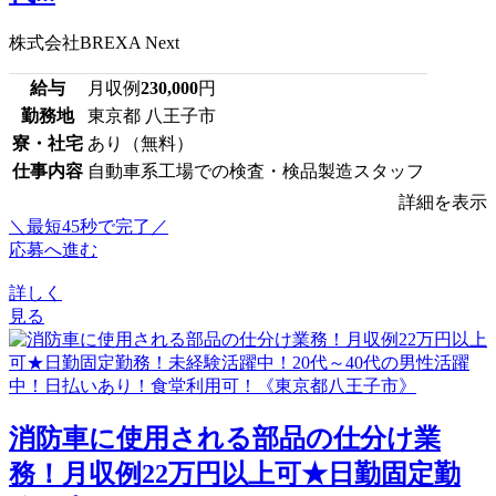
株式会社BREXA Next
給与
月収例
230,000
円
勤務地
東京都 八王子市
寮・社宅
あり（無料）
仕事内容
自動車系工場での検査・検品製造スタッフ
詳細を表示
＼最短45秒で完了／
応募へ進む
詳しく
見る
消防車に使用される部品の仕分け業
務！月収例22万円以上可★日勤固定勤