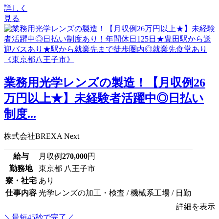
詳しく
見る
業務用光学レンズの製造！【月収例26
万円以上★】未経験者活躍中◎日払い
制度...
株式会社BREXA Next
給与
月収例
270,000
円
勤務地
東京都 八王子市
寮・社宅
あり
仕事内容
光学レンズの加工・検査 / 機械系工場 / 日勤
詳細を表示
＼最短45秒で完了／