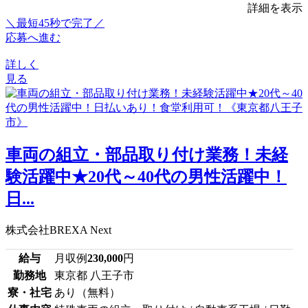
詳細を表示
＼最短45秒で完了／
応募へ進む
詳しく
見る
車両の組立・部品取り付け業務！未経
験活躍中★20代～40代の男性活躍中！
日...
株式会社BREXA Next
給与
月収例
230,000
円
勤務地
東京都 八王子市
寮・社宅
あり（無料）