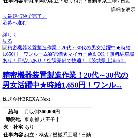
仕事内容
特殊車両の組立・取り付け / 自動車系工場 / 日勤
詳細を表示
＼最短45秒で完了／
応募へ進む
詳しく
見る
精密機器装置製造作業！20代～30代の
男女活躍中★時給1,650円！ワンル...
株式会社BREXA Next
給与
月収例
300,000
円
勤務地
東京都 八王子市
寮・社宅
あり
仕事内容
組立・検査 / 機械系工場 / 日勤