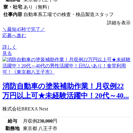
寮・社宅
あり（無料）
仕事内容
自動車系工場での検査・検品製造スタッフ
詳細を表示
＼最短45秒で完了／
応募へ進む
詳しく
見る
消防自動車の塗装補助作業！月収例22
万円以上可★未経験活躍中！20代～40...
株式会社BREXA Next
給与
月収例
230,000
円
勤務地
東京都 八王子市