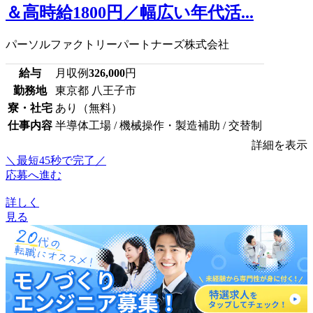
＆高時給1800円／幅広い年代活...
パーソルファクトリーパートナーズ株式会社
給与
月収例
326,000
円
勤務地
東京都 八王子市
寮・社宅
あり（無料）
仕事内容
半導体工場 / 機械操作・製造補助 / 交替制
詳細を表示
＼最短45秒で完了／
応募へ進む
詳しく
見る