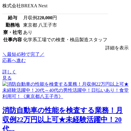
株式会社BREXA Next
給与
月収例
220,000
円
勤務地
東京都 八王子市
寮・社宅
あり
仕事内容
化学系工場での検査・検品製造スタッフ
詳細を表示
＼最短45秒で完了／
応募へ進む
詳しく
見る
消防自動車の性能を検査する業務！月
収例22万円以上可★未経験活躍中！20
代...