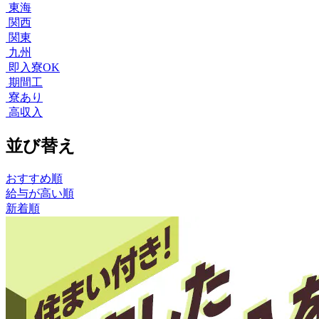
東海
関西
関東
九州
即入寮OK
期間工
寮あり
高収入
並び替え
おすすめ順
給与が高い順
新着順