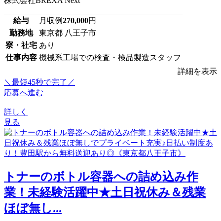
株式会社BREXA Next
給与
月収例
270,000
円
勤務地
東京都 八王子市
寮・社宅
あり
仕事内容
機械系工場での検査・検品製造スタッフ
詳細を表示
＼最短45秒で完了／
応募へ進む
詳しく
見る
トナーのボトル容器への詰め込み作
業！未経験活躍中★土日祝休み＆残業
ほぼ無し...