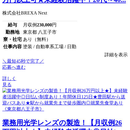
株式会社BREXA Next
給与
月収例
230,000
円
勤務地
東京都 八王子市
寮・社宅
あり（無料）
仕事内容
塗装 / 自動車系工場 / 日勤
詳細を表示
＼最短45秒で完了／
応募へ進む
詳しく
見る
業務用光学レンズの製造！【月収例26