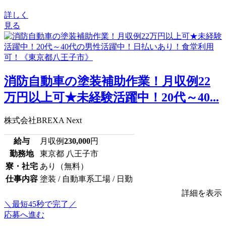
詳しく
見る
消防自動車の塗装補助作業！月収例22
万円以上可★未経験活躍中！20代～40...
株式会社BREXA Next
給与
月収例
230,000
円
勤務地
東京都 八王子市
寮・社宅
あり（無料）
仕事内容
塗装 / 自動車系工場 / 日勤
詳細を表示
＼最短45秒で完了／
応募へ進む