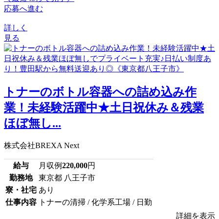
応募へ進む
詳しく
見る
トナーのボトル容器への詰め込み作
業！未経験活躍中★土日祝休み＆残業
ほぼ無し...
株式会社BREXA Next
給与
月収例
220,000
円
勤務地
東京都 八王子市
寮・社宅
あり
仕事内容
トナーの清掃 / 化学系工場 / 日勤
詳細を表示