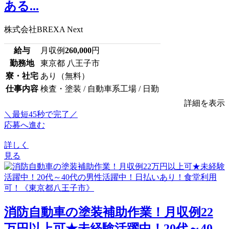
ある...
株式会社BREXA Next
給与
月収例
260,000
円
勤務地
東京都 八王子市
寮・社宅
あり（無料）
仕事内容
検査・塗装 / 自動車系工場 / 日勤
詳細を表示
＼最短45秒で完了／
応募へ進む
詳しく
見る
消防自動車の塗装補助作業！月収例22
万円以上可★未経験活躍中！20代～40...