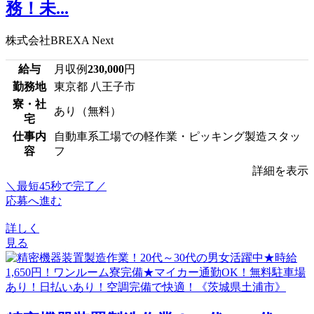
務！未...
株式会社BREXA Next
給与
月収例
230,000
円
勤務地
東京都 八王子市
寮・社
あり（無料）
宅
仕事内
自動車系工場での軽作業・ピッキング製造スタッ
容
フ
詳細を表示
＼最短45秒で完了／
応募へ進む
詳しく
見る