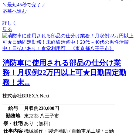
＼最短45秒で完了／
応募へ進む
詳しく
見る
消防車に使用される部品の仕分け業
務！月収例22万円以上可★日勤固定勤
務！未...
株式会社BREXA Next
給与
月収例
230,000
円
勤務地
東京都 八王子市
寮・社宅
あり（無料）
仕事内容
機械操作・製造補助 / 自動車系工場 / 日勤