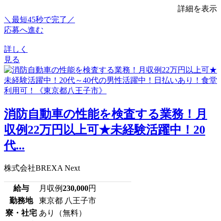
詳細を表示
＼最短45秒で完了／
応募へ進む
詳しく
見る
消防自動車の性能を検査する業務！月
収例22万円以上可★未経験活躍中！20
代...
株式会社BREXA Next
給与
月収例
230,000
円
勤務地
東京都 八王子市
寮・社宅
あり（無料）