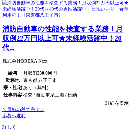
消防自動車の性能を検査する業務！月
収例22万円以上可★未経験活躍中！20
代...
株式会社BREXA Next
給与
月収例
230,000
円
勤務地
東京都 八王子市
寮・社宅
あり（無料）
仕事内容
検査 / 自動車系工場 / 日勤
詳細を表示
＼最短45秒で完了／
応募へ進む
詳しく