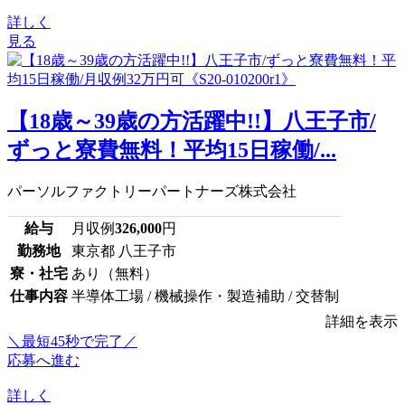
詳しく
見る
【18歳～39歳の方活躍中!!】八王子市/
ずっと寮費無料！平均15日稼働/...
パーソルファクトリーパートナーズ株式会社
給与
月収例
326,000
円
勤務地
東京都 八王子市
寮・社宅
あり（無料）
仕事内容
半導体工場 / 機械操作・製造補助 / 交替制
詳細を表示
＼最短45秒で完了／
応募へ進む
詳しく