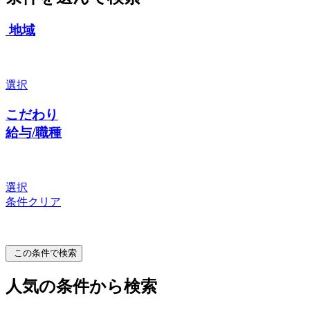
地域
選択
こだわり
給与/職種
選択
条件クリア
この条件で検索
人気の条件から検索