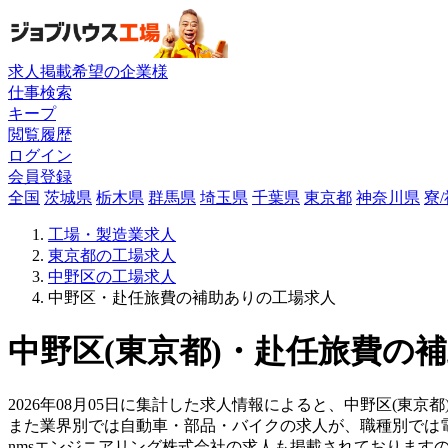
求人掲載希望の企業様
仕事検索
キープ
閲覧履歴
ログイン
会員登録
全国
茨城県
栃木県
群馬県
埼玉県
千葉県
東京都
神奈川県
寮
工場・製造業求人
東京都の工場求人
中野区の工場求人
中野区・赴任旅費の補助ありの工場求人
中野区(東京都)・赴任旅費の補
2026年08月05日に集計した求人情報によると、中野区(東京都
また業界別では自動車・部品・バイクの求人が、職種別では
nmsエンジニアリング株式会社の求人も掲載されております