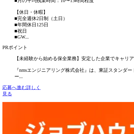
■月の平均残業時間：10〜15時間程度
【休日・休暇】
■完全週休2日制（土日）
■年間休日125日
■祝日
■GW...
PRポイント
【未経験から始める保全業務】安定した企業でキャリア
『nmsエンジニアリング株式会社』は、東証スタンダ
ー...
応募へ進む
詳しく
見る