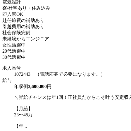
電気設計
寮/社宅あり・住み込み
即入寮OK
赴任旅費の補助あり
引越費用の補助あり
社会保険完備
未経験からエンジニア
女性活躍中
20代活躍中
30代活躍中
求人番号
1072443 （電話応募で必要になります。）
給与
年収例
3,600,000
円
＼昇給チャンスは年1回！正社員だからこそ叶う安定収
【月給】
23〜45万
【年...