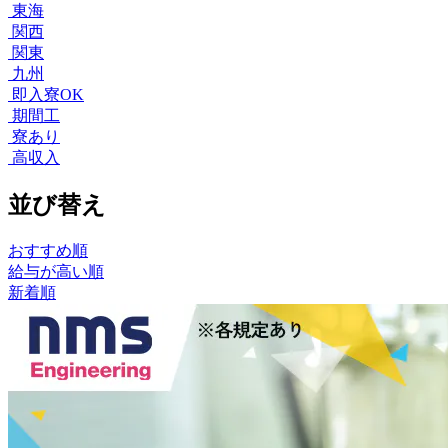
東海
関西
関東
九州
即入寮OK
期間工
寮あり
高収入
並び替え
おすすめ順
給与が高い順
新着順