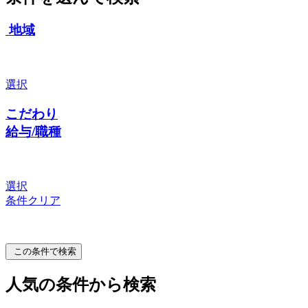
地域
選択
こだわり
給与/職種
選択
条件クリア
この条件で検索
人気の条件から検索