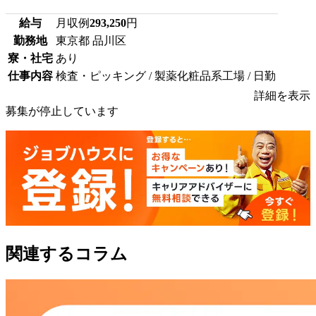
給与
月収例
293,250
円
勤務地
東京都 品川区
寮・社宅
あり
仕事内容
検査・ピッキング / 製薬化粧品系工場 / 日勤
詳細を表示
募集が停止しています
関連するコラム