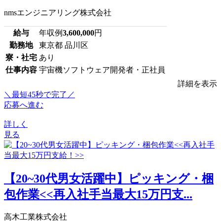
nmsエンジニアリング株式会社
給与
年収例
3,600,000
円
勤務地
東京都 品川区
寮・社宅
あり
仕事内容
宇宙機ソフトウェア開発者・正社員
詳細を表示
＼最短45秒で完了／
応募へ進む
詳しく
見る
【20~30代男女活躍中】ピッキング・梱
包作業<<再入社手当最大15万円支...
高木工業株式会社