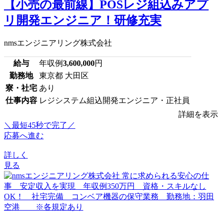
【小売の最前線】POSレジ組込みアプ
リ開発エンジニア！研修充実
nmsエンジニアリング株式会社
給与
年収例
3,600,000
円
勤務地
東京都 大田区
寮・社宅
あり
仕事内容
レジシステム組込開発エンジニア・正社員
詳細を表示
＼最短45秒で完了／
応募へ進む
詳しく
見る