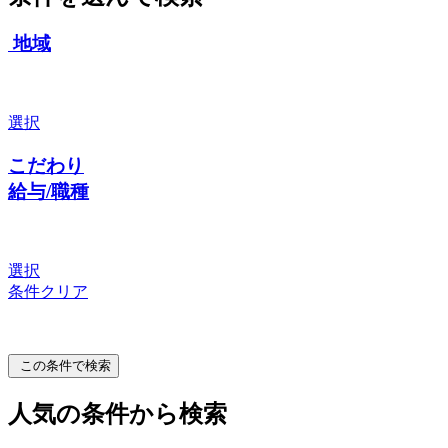
地域
選択
こだわり
給与/職種
選択
条件クリア
この条件で検索
人気の条件から検索