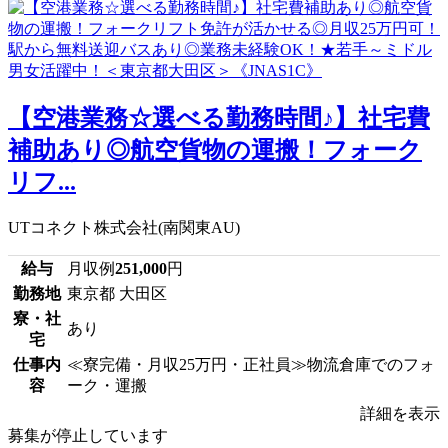
【空港業務☆選べる勤務時間♪】社宅費
補助あり◎航空貨物の運搬！フォーク
リフ...
UTコネクト株式会社(南関東AU)
給与
月収例
251,000
円
勤務地
東京都 大田区
寮・社
あり
宅
仕事内
≪寮完備・月収25万円・正社員≫物流倉庫でのフォ
容
ーク・運搬
詳細を表示
募集が停止しています