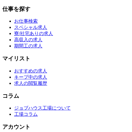
仕事を探す
お仕事検索
スペシャル求人
寮/社宅ありの求人
高収入の求人
期間工の求人
マイリスト
おすすめの求人
キープ中の求人
求人の閲覧履歴
コラム
ジョブハウス工場について
工場コラム
アカウント