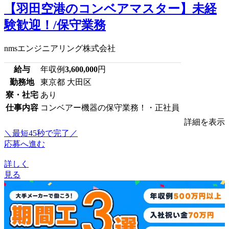
【羽田空港のコンベアマスター】未経
験歓迎！/保守業務
nmsエンジニアリング株式会社
給与
年収例
3,600,000
円
勤務地
東京都 大田区
寮・社宅
あり
仕事内容
コンベアー機器の保守業務！・正社員
詳細を表示
＼最短45秒で完了／
応募へ進む
詳しく
見る