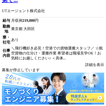
第で...
UTエージェント株式会社
給与
月収例
219,000
円
勤務
東京都 大田区
地
寮・
あり
社宅
＼飛行機好き必見！空港での貨物運搬スタッフ／ ☆航
仕事
空貨物の仕分け・運搬作業 希望者は職場見学OK！お
内容
気軽にお越しください♪ ＜具体...
詳細を表示
募集が停止しています