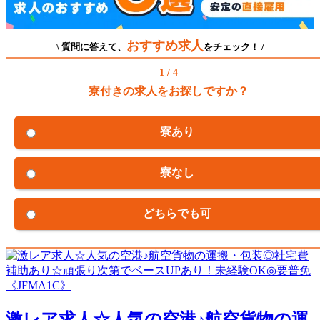
おすすめ求人
\ 質問に答えて、
をチェック！ /
1 / 4
寮付きの求人をお探しですか？
寮あり
寮なし
どちらでも可
激レア求人☆人気の空港♪航空貨物の運