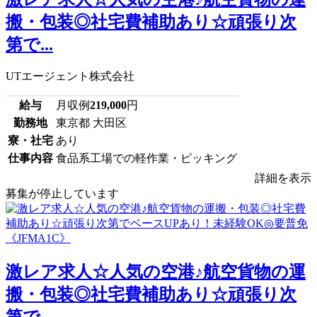
搬・包装◎社宅費補助あり☆頑張り次
第で...
UTエージェント株式会社
給与
月収例
219,000
円
勤務地
東京都 大田区
寮・社宅
あり
仕事内容
食品系工場での軽作業・ピッキング
詳細を表示
募集が停止しています
激レア求人☆人気の空港♪航空貨物の運
搬・包装◎社宅費補助あり☆頑張り次