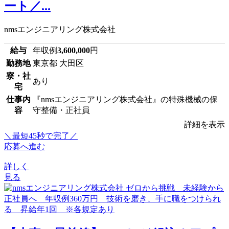
ート／...
nmsエンジニアリング株式会社
給与
年収例
3,600,000
円
勤務地
東京都 大田区
寮・社
あり
宅
仕事内
『nmsエンジニアリング株式会社』の特殊機械の保
容
守整備・正社員
詳細を表示
＼最短45秒で完了／
応募へ進む
詳しく
見る