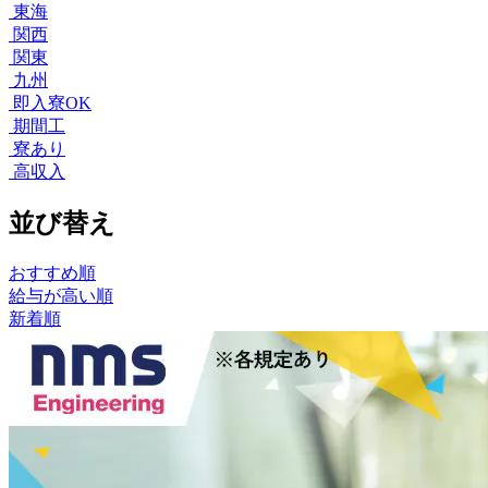
東海
関西
関東
九州
即入寮OK
期間工
寮あり
高収入
並び替え
おすすめ順
給与が高い順
新着順