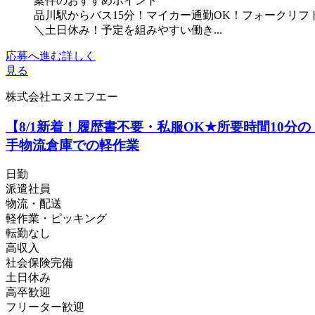
案件のおすすめポイント
品川駅からバス15分！マイカー通勤OK！フォークリ
＼土日休み！予定を組みやすい働き...
応募へ進む
詳しく
見る
株式会社エヌエフエー
【8/1新着！履歴書不要・私服OK★所要時間10分
手物流倉庫での軽作業
日勤
派遣社員
物流・配送
軽作業・ピッキング
転勤なし
高収入
社会保険完備
土日休み
高卒歓迎
フリーター歓迎