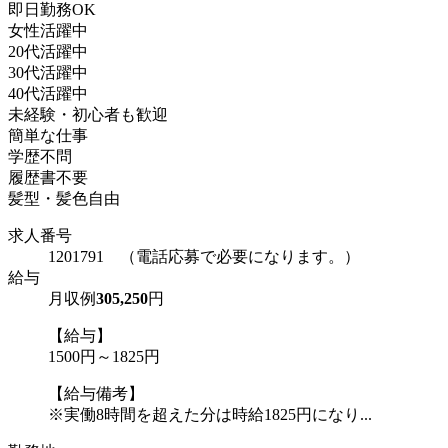
即日勤務OK
女性活躍中
20代活躍中
30代活躍中
40代活躍中
未経験・初心者も歓迎
簡単な仕事
学歴不問
履歴書不要
髪型・髪色自由
求人番号
1201791 （電話応募で必要になります。）
給与
月収例
305,250
円
【給与】
1500円～1825円
【給与備考】
※実働8時間を超えた分は時給1825円になり...