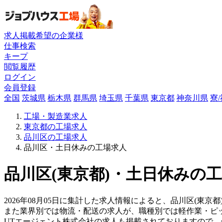
求人掲載希望の企業様
仕事検索
キープ
閲覧履歴
ログイン
会員登録
全国
茨城県
栃木県
群馬県
埼玉県
千葉県
東京都
神奈川県
寮
工場・製造業求人
東京都の工場求人
品川区の工場求人
品川区・土日休みの工場求人
品川区(東京都)・土日休みの工
2026年08月05日に集計した求人情報によると、品川区(東京
また業界別では物流・配送の求人が、職種別では軽作業・ピ
UTエージェント株式会社の求人も掲載されておりますので