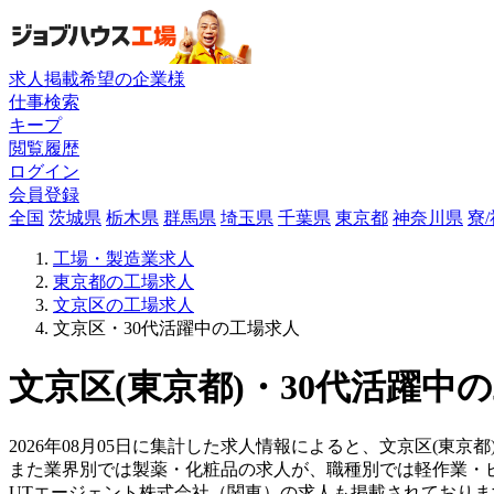
求人掲載希望の企業様
仕事検索
キープ
閲覧履歴
ログイン
会員登録
全国
茨城県
栃木県
群馬県
埼玉県
千葉県
東京都
神奈川県
寮
工場・製造業求人
東京都の工場求人
文京区の工場求人
文京区・30代活躍中の工場求人
文京区(東京都)・30代活躍中
2026年08月05日に集計した求人情報によると、文京区(東京都
また業界別では製薬・化粧品の求人が、職種別では軽作業・
UTエージェント株式会社（関東）の求人も掲載されており