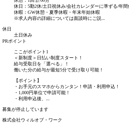
休憩：1回 計60分
休日：5勤2休/土日祝休み/会社カレンダーに準ずる/年間休
休暇：GW休憩・夏季休暇・年末年始休暇
※求人内容の詳細については面談時にご説...
休日
土日休み
PRポイント
ここがポイント1
＜新制度＞日払い制度スタート！
給与受取日を「選べる」！
働いた分の給与が最短5分で受け取り可能！
【ポイント】
・お手元のスマホからカンタン！申請・利用申込！
・1,000円単位で申請可能！
・利用申込後、...
募集が停止しています
株式会社ウィルオブ・ワーク