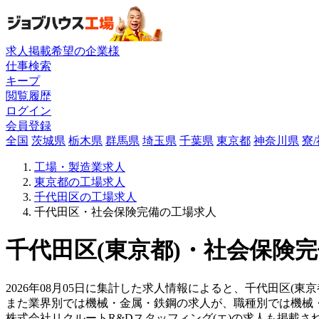
求人掲載希望の企業様
仕事検索
キープ
閲覧履歴
ログイン
会員登録
全国
茨城県
栃木県
群馬県
埼玉県
千葉県
東京都
神奈川県
寮
工場・製造業求人
東京都の工場求人
千代田区の工場求人
千代田区・社会保険完備の工場求人
千代田区(東京都)・社会保険完
2026年08月05日に集計した求人情報によると、千代田区(東京
また業界別では機械・金属・鉄鋼の求人が、職種別では機械
株式会社リクルートR&Dスタッフィング(エ)の求人も掲載