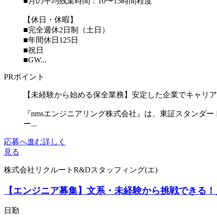
■月の平均残業時間：10〜15時間程度
【休日・休暇】
■完全週休2日制（土日）
■年間休日125日
■祝日
■GW...
PRポイント
【未経験から始める保全業務】安定した企業でキャリア
『nmsエンジニアリング株式会社』は、東証スタンダ
ー...
応募へ進む
詳しく
見る
株式会社リクルートR&Dスタッフィング(エ)
【エンジニア募集】文系・未経験から挑戦できる！
日勤