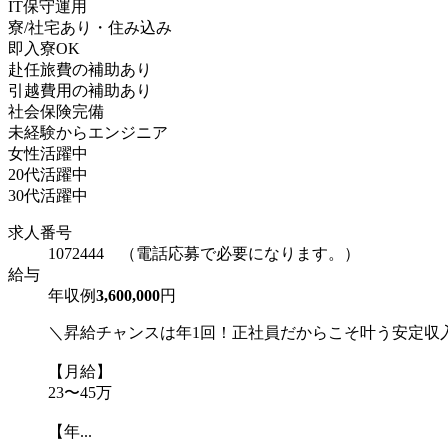
IT保守運用
寮/社宅あり・住み込み
即入寮OK
赴任旅費の補助あり
引越費用の補助あり
社会保険完備
未経験からエンジニア
女性活躍中
20代活躍中
30代活躍中
求人番号
1072444 （電話応募で必要になります。）
給与
年収例
3,600,000
円
＼昇給チャンスは年1回！正社員だからこそ叶う安定収
【月給】
23〜45万
【年...