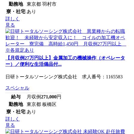
勤務地
東京都 羽村市
寮・社宅
あり
詳しく
見る
【月収例27万円以上】金属加工の機械操作（オペレータ
ー）／便利な生活備品付...
日研トータルソーシング株式会社 求人番号：1165583
スペシャル
給与
月収例
271,000
円
勤務地
東京都 板橋区
寮・社宅
あり
詳しく
見る