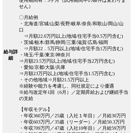
使用期間有：3ヶ月（試用期間中の条件は変わりま
せん）
〇月給例
・北海道/宮城/山梨/長野/岐阜/奈良/和歌山/岡山/山
口
⇒月額22.0万円以上(地域/住宅手当0.5万円含む)
・茨城/栃木/群馬/静岡/三重/滋賀/広島/福岡
⇒月額22．5万円以上(地域/住宅手当1万円含む)
給与詳
・埼玉/千葉/東京/神奈川
細
⇒月額23.5万円以上(地域/住宅手当2万円含む)
・愛知/京都/大阪/兵庫
⇒月額23万円以上(地域/住宅手当1.5万円含む)
・その他地域⇒月額21.5万円以上
※経験や能力を考慮し、同社規定により優遇
※給与改定年1回（6月）／定期昇給および継続手当
の支給
【年収モデル】
・年収360万円／25歳（入社１年目）／月給30万円
・年収603万円／35歳（リーダー）／月給50.3万円
・年収709万円／47歳（入社10年目）／月給59万円