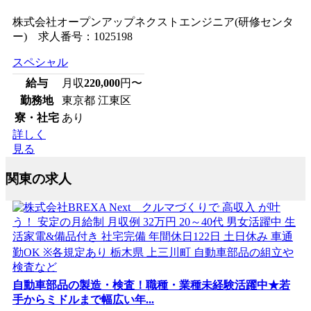
株式会社オープンアップネクストエンジニア(研修センタ
ー) 求人番号：1025198
スペシャル
給与
月収
220,000
円〜
勤務地
東京都 江東区
寮・社宅
あり
詳しく
見る
関東の求人
自動車部品の製造・検査！職種・業種未経験活躍中★若
手からミドルまで幅広い年...