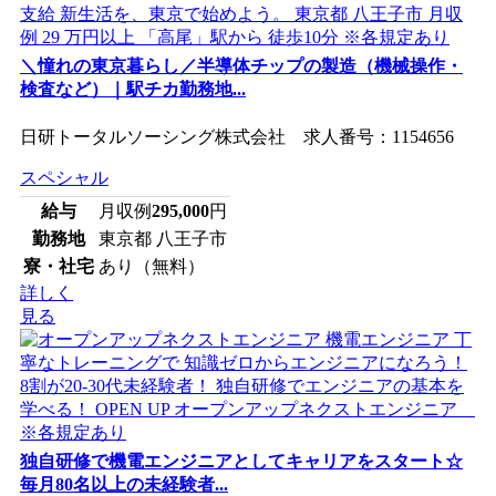
＼憧れの東京暮らし／半導体チップの製造（機械操作・
検査など）｜駅チカ勤務地...
日研トータルソーシング株式会社 求人番号：1154656
スペシャル
給与
月収例
295,000
円
勤務地
東京都 八王子市
寮・社宅
あり（無料）
詳しく
見る
独自研修で機電エンジニアとしてキャリアをスタート☆
毎月80名以上の未経験者...