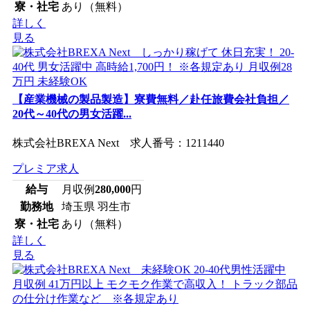
寮・社宅
あり（無料）
詳しく
見る
【産業機械の製品製造】寮費無料／赴任旅費会社負担／
20代～40代の男女活躍...
株式会社BREXA Next 求人番号：1211440
プレミア求人
給与
月収例
280,000
円
勤務地
埼玉県 羽生市
寮・社宅
あり（無料）
詳しく
見る