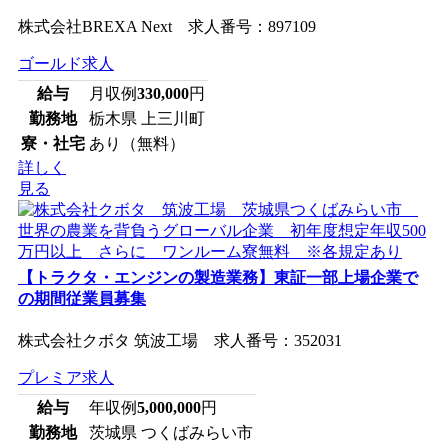
株式会社BREXA Next 求人番号：897109
ゴールド求人
給与
月収例
330,000
円
勤務地
栃木県 上三川町
寮・社宅
あり（無料）
詳しく
見る
【トラクタ・エンジンの製造業務】東証一部上場企業で
の期間従業員募集
株式会社クボタ 筑波工場 求人番号：352031
プレミア求人
給与
年収例
5,000,000
円
勤務地
茨城県 つくばみらい市