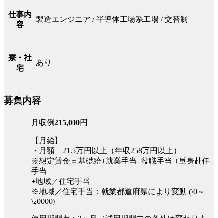
仕事内
製造エンジニア / 半導体工場系工場 / 交替制
容
寮・社
あり
宅
募集内容
月収例
215,000
円
【月給】
・月額 21.5万円以上（年収258万円以上）
※想定賃金＝基礎給+就業手当+役職手当 +単身赴任
手当
+地域／住宅手当
※地域／住宅手当：就業都道府県により変動 (\0～
\20000)