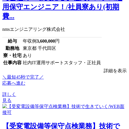
用保守エンジニア！/社員寮あり(初期
費...
nmsエンジニアリング株式会社
給与
年収例
3,600,000
円
勤務地
東京都 千代田区
寮・社宅
あり
仕事内容
社内IT運用サポートスタッフ・正社員
詳細を表示
＼最短45秒で完了／
応募へ進む
詳しく
見る
【受変電設備等保守点検業務】技術で