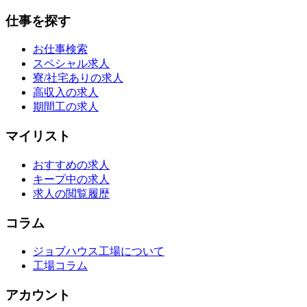
仕事を探す
お仕事検索
スペシャル求人
寮/社宅ありの求人
高収入の求人
期間工の求人
マイリスト
おすすめの求人
キープ中の求人
求人の閲覧履歴
コラム
ジョブハウス工場について
工場コラム
アカウント