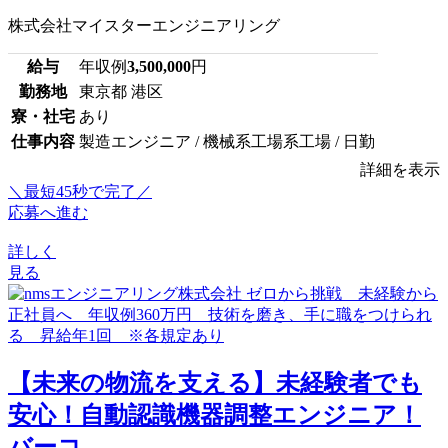
株式会社マイスターエンジニアリング
給与
年収例
3,500,000
円
勤務地
東京都 港区
寮・社宅
あり
仕事内容
製造エンジニア / 機械系工場系工場 / 日勤
詳細を表示
＼最短45秒で完了／
応募へ進む
詳しく
見る
【未来の物流を支える】未経験者でも
安心！自動認識機器調整エンジニア！
バーコ...