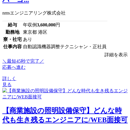
nmsエンジニアリング株式会社
給与
年収例
3,600,000
円
勤務地
東京都 港区
寮・社宅
あり
仕事内容
自動認識機器調整テクニシャン・正社員
詳細を表示
＼最短45秒で完了／
応募へ進む
詳しく
見る
【商業施設の照明設備保守】どんな時
代も生き残るエンジニアに/WEB面接可