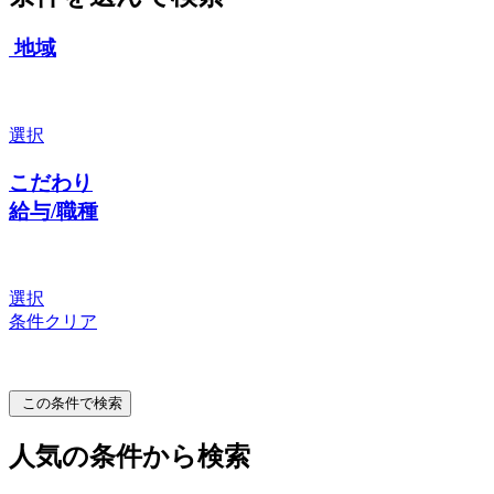
地域
選択
こだわり
給与/職種
選択
条件クリア
この条件で検索
人気の条件から検索