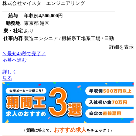
株式会社マイスターエンジニアリング
給与
年収例
4,500,000
円
勤務地
東京都 港区
寮・社宅
あり
仕事内容
製造エンジニア / 機械系工場系工場 / 日勤
詳細を表示
＼最短45秒で完了／
応募へ進む
詳しく
見る
おすすめ求人
\ 質問に答えて、
をチェック！ /