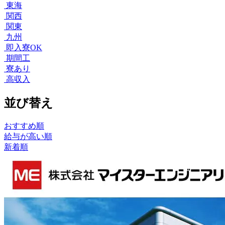
東海
関西
関東
九州
即入寮OK
期間工
寮あり
高収入
並び替え
おすすめ順
給与が高い順
新着順