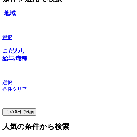
地域
選択
こだわり
給与/職種
選択
条件クリア
この条件で検索
人気の条件から検索