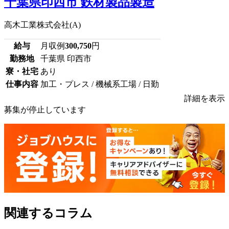
千葉県印西市 鉄材製品製造
高木工業株式会社(A)
給与
月収例
300,750
円
勤務地
千葉県 印西市
寮・社宅
あり
仕事内容
加工・プレス / 機械系工場 / 日勤
詳細を表示
募集が停止しています
関連するコラム