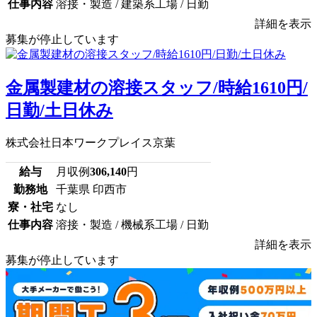
仕事内容
溶接・製造 / 建築系工場 / 日勤
詳細を表示
募集が停止しています
金属製建材の溶接スタッフ/時給1610円/
日勤/土日休み
株式会社日本ワークプレイス京葉
給与
月収例
306,140
円
勤務地
千葉県 印西市
寮・社宅
なし
仕事内容
溶接・製造 / 機械系工場 / 日勤
詳細を表示
募集が停止しています