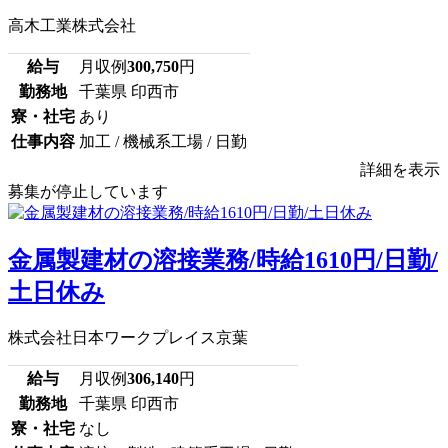
高木工業株式会社
給与
月収例
300,750
円
勤務地
千葉県 印西市
寮・社宅
あり
仕事内容
加工 / 機械系工場 / 日勤
詳細を表示
募集が停止しています
金属製建材の溶接業務/時給1610円/日勤/
土日休み
株式会社日本ワークプレイス京葉
給与
月収例
306,140
円
勤務地
千葉県 印西市
寮・社宅
なし