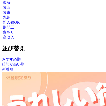
東海
関西
関東
九州
即入寮OK
期間工
寮あり
高収入
並び替え
おすすめ順
給与が高い順
新着順