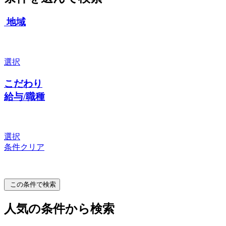
地域
選択
こだわり
給与/職種
選択
条件クリア
この条件で検索
人気の条件から検索