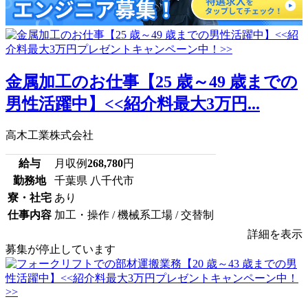
金属加工のお仕事【25 歳～49 歳までの
男性活躍中】<<紹介料最大3万円...
高木工業株式会社
給与
月収例
268,780
円
勤務地
千葉県 八千代市
寮・社宅
あり
仕事内容
加工・操作 / 機械系工場 / 交替制
詳細を表示
募集が停止しています