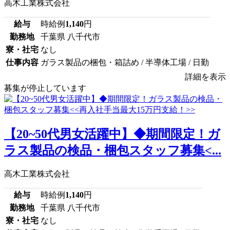
高木工業株式会社
給与
時給例
1,140
円
勤務地
千葉県 八千代市
寮・社宅
なし
仕事内容
ガラス製品の梱包・箱詰め / 半導体工場 / 日勤
詳細を表示
募集が停止しています
【20~50代男女活躍中】◆期間限定！ガ
ラス製品の検品・梱包スタッフ募集<...
高木工業株式会社
給与
時給例
1,140
円
勤務地
千葉県 八千代市
寮・社宅
なし