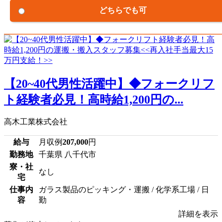
どちらでも可
【20~40代男性活躍中】◆フォークリフ
ト経験者必見！高時給1,200円の...
高木工業株式会社
給与
月収例
207,000
円
勤務地
千葉県 八千代市
寮・社
なし
宅
仕事内
ガラス製品のピッキング・運搬 / 化学系工場 / 日
容
勤
詳細を表示