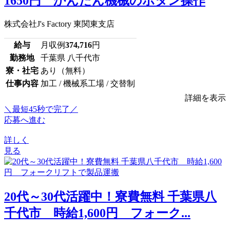
1650円 かんたん機械のボタン操作
株式会社J's Factory 東関東支店
給与
月収例
374,716
円
勤務地
千葉県 八千代市
寮・社宅
あり（無料）
仕事内容
加工 / 機械系工場 / 交替制
詳細を表示
＼最短45秒で完了／
応募へ進む
詳しく
見る
20代～30代活躍中！寮費無料 千葉県八
千代市 時給1,600円 フォーク...