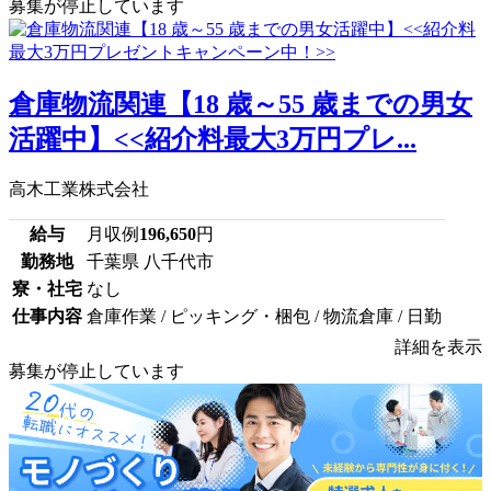
募集が停止しています
倉庫物流関連【18 歳～55 歳までの男女
活躍中】<<紹介料最大3万円プレ...
高木工業株式会社
給与
月収例
196,650
円
勤務地
千葉県 八千代市
寮・社宅
なし
仕事内容
倉庫作業 / ピッキング・梱包 / 物流倉庫 / 日勤
詳細を表示
募集が停止しています