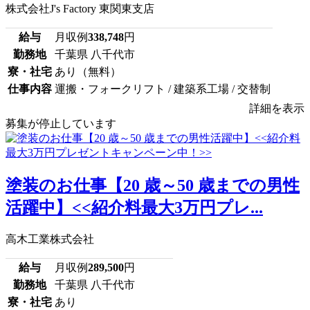
株式会社J's Factory 東関東支店
給与
月収例
338,748
円
勤務地
千葉県 八千代市
寮・社宅
あり（無料）
仕事内容
運搬・フォークリフト / 建築系工場 / 交替制
詳細を表示
募集が停止しています
塗装のお仕事【20 歳～50 歳までの男性
活躍中】<<紹介料最大3万円プレ...
高木工業株式会社
給与
月収例
289,500
円
勤務地
千葉県 八千代市
寮・社宅
あり