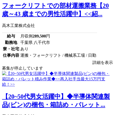
フォークリフトでの部材運搬業務【20
歳～43 歳までの男性活躍中】<<紹...
高木工業株式会社
給与
月収例
289,500
円
勤務地
千葉県 八千代市
寮・社宅
あり
仕事内容
運搬・フォークリフト / 機械系工場 / 日勤
詳細を表示
募集が停止しています
【20~50代男女活躍中】◆半導体関連製
品(ビン)の梱包・箱詰め・パレット...