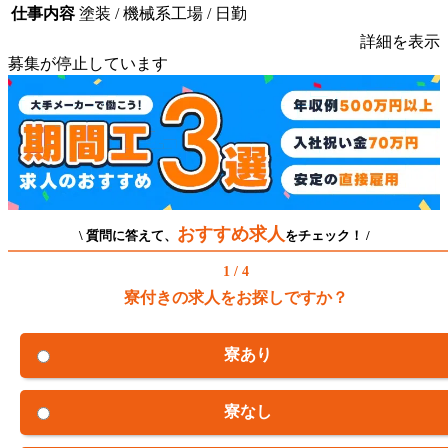
仕事内容
塗装 / 機械系工場 / 日勤
詳細を表示
募集が停止しています
おすすめ求人
\ 質問に答えて、
をチェック！ /
1 / 4
寮付きの求人をお探しですか？
寮あり
寮なし