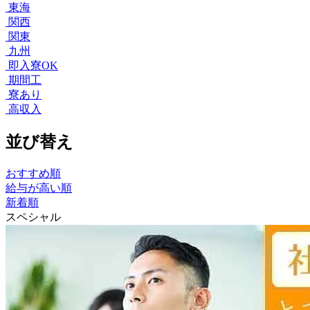
東海
関西
関東
九州
即入寮OK
期間工
寮あり
高収入
並び替え
おすすめ順
給与が高い順
新着順
スペシャル