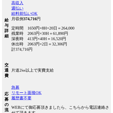
高収入
週払い
給料前払いOK
月収例
374,716
円
給
与
定時間 1650円×8H×20日＝264,000
詳
残業時 2063円×30H＝61,890円
細
深夜時 413円×40H＝16,520円
休出時 2063円×2日＝32,306円
計374,716円
交
片道2㎞以上で実費支給
通
費
急募
リモート面接OK
応
履歴書不要
募
の
WEBにて御応募頂きましたら、こちらから電話連絡さ
流
せて頂きます。