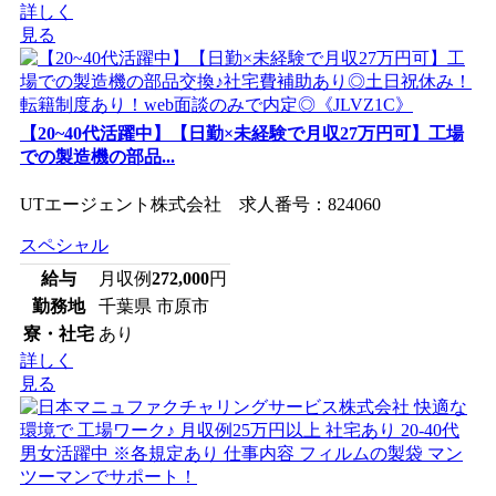
詳しく
見る
【20~40代活躍中】【日勤×未経験で月収27万円可】工場
での製造機の部品...
UTエージェント株式会社 求人番号：824060
スペシャル
給与
月収例
272,000
円
勤務地
千葉県 市原市
寮・社宅
あり
詳しく
見る