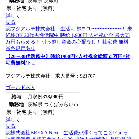
勤務地
茨城県 茨城町
寮・社宅
あり（無料）
詳しく
見る
【20～30代活躍中】時給1900円×入社祝金総額55万円×社
宅費無料/ト...
フジアルテ株式会社 求人番号：921707
ゴールド求人
給与
月収例
378,000
円
勤務地
茨城県 つくばみらい市
寮・社宅
あり（無料）
詳しく
見る