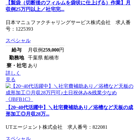
【製袋（切断後のフィルムを袋状に仕上げる）作業】月
収例25万円以上／社宅完...
日本マニュファクチャリングサービス株式会社 求人番
号：1225393
スペシャル
給与
月収例
259,000
円
勤務地
千葉県 船橋市
寮・社宅
あり
詳しく
見る
【20~40代活躍中】＼社宅費補助あり／浴槽など天板の成
形加工◎月収28万...
UTエージェント株式会社 求人番号：822081
スペシャル