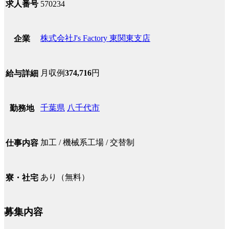
求人番号
570234
株式会社J's Factory 東関東支店
企業
月収例
374,716
円
給与詳細
千葉県
八千代市
勤務地
加工 / 機械系工場 / 交替制
仕事内容
あり（無料）
寮・社宅
募集内容