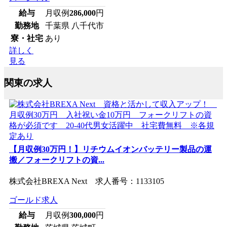
給与
月収例
286,000
円
勤務地
千葉県 八千代市
寮・社宅
あり
詳しく
見る
関東の求人
【月収例30万円！】リチウムイオンバッテリー製品の運
搬／フォークリフトの資...
株式会社BREXA Next 求人番号：1133105
ゴールド求人
給与
月収例
300,000
円