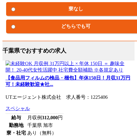
寮なし
どちらでも可
千葉県でおすすめの求人
【食品用フィルムの検品・梱包】年休150日！月収31万円
可！未経験歓迎★社...
UTエージェント株式会社 求人番号：1225406
スペシャル
給与
月収例
312,000
円
勤務地
千葉県 旭市
寮・社宅
あり（無料）