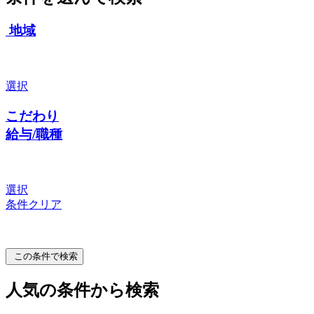
地域
選択
こだわり
給与/職種
選択
条件クリア
この条件で検索
人気の条件から検索