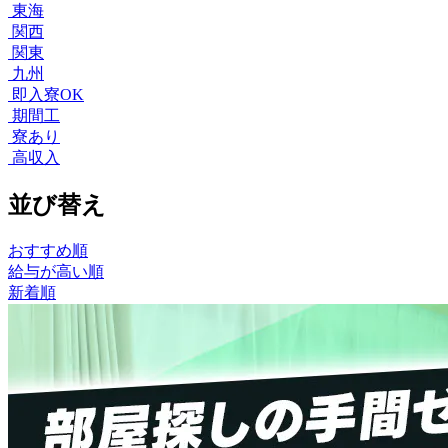
東海
関西
関東
九州
即入寮OK
期間工
寮あり
高収入
並び替え
おすすめ順
給与が高い順
新着順