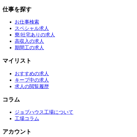
仕事を探す
お仕事検索
スペシャル求人
寮/社宅ありの求人
高収入の求人
期間工の求人
マイリスト
おすすめの求人
キープ中の求人
求人の閲覧履歴
コラム
ジョブハウス工場について
工場コラム
アカウント