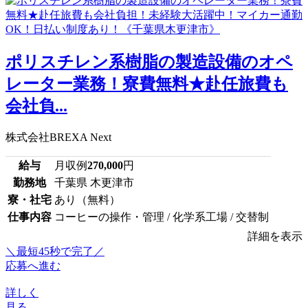
ポリスチレン系樹脂の製造設備のオペ
レーター業務！寮費無料★赴任旅費も
会社負...
株式会社BREXA Next
給与
月収例
270,000
円
勤務地
千葉県 木更津市
寮・社宅
あり（無料）
仕事内容
コーヒーの操作・管理 / 化学系工場 / 交替制
詳細を表示
＼最短45秒で完了／
応募へ進む
詳しく
見る