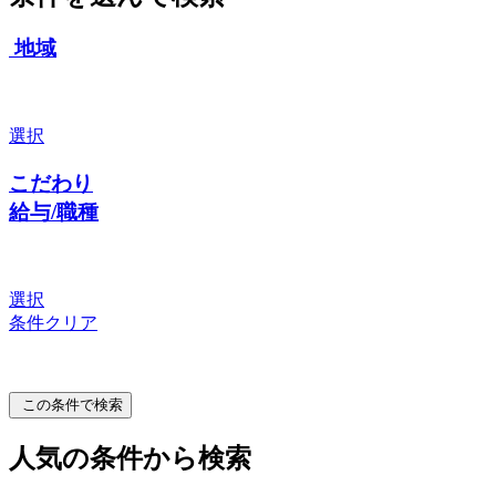
地域
選択
こだわり
給与/職種
選択
条件クリア
この条件で検索
人気の条件から検索