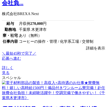
会社負...
株式会社BREXA Next
給与
月収例
270,000
円
勤務地
千葉県 木更津市
寮・社宅
あり（無料）
仕事内容
コーヒーの操作・管理 / 化学系工場 / 交替制
詳細を表示
＼最短45秒で完了／
応募へ進む
詳しく
見る
スペシャル