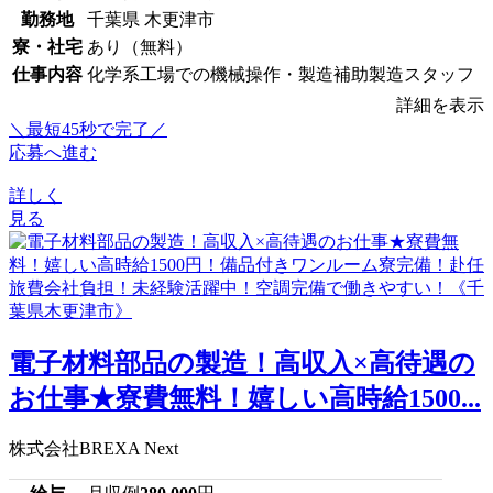
勤務地
千葉県 木更津市
寮・社宅
あり（無料）
仕事内容
化学系工場での機械操作・製造補助製造スタッフ
詳細を表示
＼最短45秒で完了／
応募へ進む
詳しく
見る
電子材料部品の製造！高収入×高待遇の
お仕事★寮費無料！嬉しい高時給1500...
株式会社BREXA Next