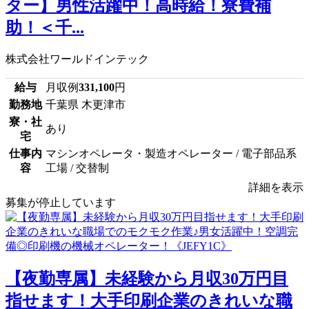
ター】男性活躍中！高時給！寮費補
助！＜千...
株式会社ワールドインテック
給与
月収例
331,100
円
勤務地
千葉県 木更津市
寮・社
あり
宅
仕事内
マシンオペレータ・製造オペレーター / 電子部品系
容
工場 / 交替制
詳細を表示
募集が停止しています
【夜勤専属】未経験から月収30万円目
指せます！大手印刷企業のきれいな職