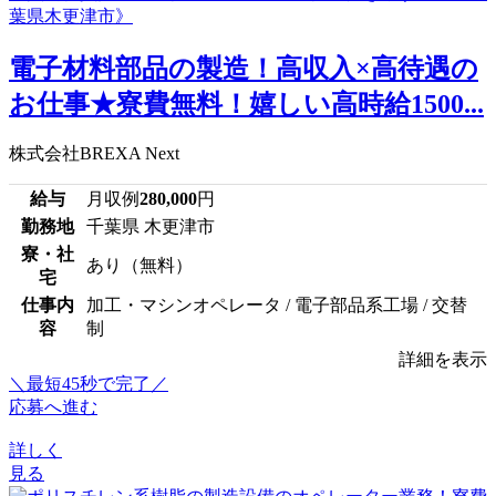
電子材料部品の製造！高収入×高待遇の
お仕事★寮費無料！嬉しい高時給1500...
株式会社BREXA Next
給与
月収例
280,000
円
勤務地
千葉県 木更津市
寮・社
あり（無料）
宅
仕事内
加工・マシンオペレータ / 電子部品系工場 / 交替
容
制
詳細を表示
＼最短45秒で完了／
応募へ進む
詳しく
見る