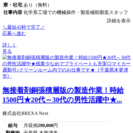
寮・社宅
あり（無料）
仕事内容
化学系工場での機械操作・製造補助製造スタッフ
詳細を表示
＼最短45秒で完了／
応募へ進む
詳しく
見る
無接着剤銅張積層版の製造作業！時給
1500円★20代～30代の男性活躍中★...
株式会社BREXA Next
給与
月収例
290,000
円
勤務地
千葉県 木更津市