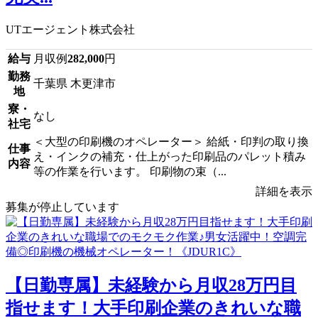
UTエージェント株式会社
給与
月収例
282,000
円
勤務
千葉県 木更津市
地
寮・
なし
社宅
＜大型の印刷機のオペレーター＞ 給紙・印判の取り換
仕事
え・インクの補充・仕上がった印刷品のパレット積み
内容
等の作業を行います。 印刷物の束（...
詳細を表示
募集が停止しています
【日勤専属】未経験から月収28万円目
指せます！大手印刷企業のきれいな職