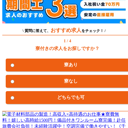
おすすめ求人
\ 質問に答えて、
をチェック！ /
1 / 4
寮付きの求人をお探しですか？
寮あり
寮なし
どちらでも可