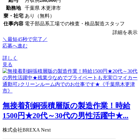
給与
月収例
280,000
円
勤務地
千葉県 木更津市
寮・社宅
あり（無料）
仕事内容
電子部品系工場での検査・検品製造スタッフ
詳細を表示
＼最短45秒で完了／
応募へ進む
詳しく
見る
無接着剤銅張積層版の製造作業！時給
1500円★20代～30代の男性活躍中★...
株式会社BREXA Next