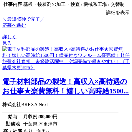
仕事内容
基板・接着剤の加工・検査 / 機械系工場 / 交替制
詳細を表示
＼最短45秒で完了／
応募へ進む
詳しく
見る
電子材料部品の製造！高収入×高待遇の
お仕事★寮費無料！嬉しい高時給1500...
株式会社BREXA Next
給与
月収例
280,000
円
勤務地
千葉県 木更津市
寮・社宅
あり（無料）