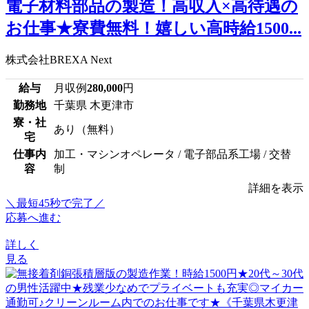
電子材料部品の製造！高収入×高待遇の
お仕事★寮費無料！嬉しい高時給1500...
株式会社BREXA Next
給与
月収例
280,000
円
勤務地
千葉県 木更津市
寮・社
あり（無料）
宅
仕事内
加工・マシンオペレータ / 電子部品系工場 / 交替
容
制
詳細を表示
＼最短45秒で完了／
応募へ進む
詳しく
見る