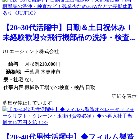
【20~30代活躍中】日勤＆土日祝休み！
未経験歓迎☆飛行機部品の洗浄・検査...
UTエージェント株式会社
給与
月収例
218,000
円
勤務地
千葉県 木更津市
寮・社宅
なし
仕事内容
機械系工場での検査・検品 日勤
詳細を表示
募集が停止しています
【20~40代男性活躍中】◆フィルム製造