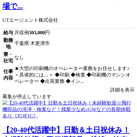
場で...
UTエージェント株式会社
給与
月収例
303,000
円
勤務
千葉県 木更津市
地
寮・
なし
社宅
★大型の印刷機のオペレーター業務をお任せします♪
仕事
＜具体的には…＞ ◆印刷 ◆検査 ◆印刷機のマシンオ
内容
ペレーター ◆出荷業務 ◆イン...
詳細を表示
募集が停止しています
【20-40代活躍中】日勤＆土日祝休み！