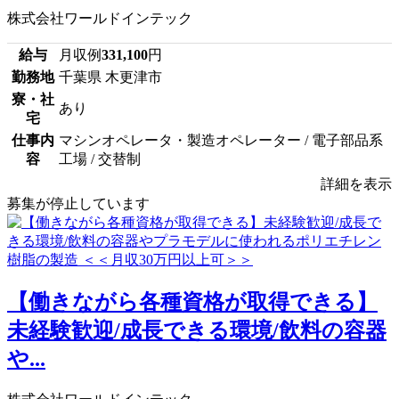
株式会社ワールドインテック
給与
月収例
331,100
円
勤務地
千葉県 木更津市
寮・社
あり
宅
仕事内
マシンオペレータ・製造オペレーター / 電子部品系
容
工場 / 交替制
詳細を表示
募集が停止しています
【働きながら各種資格が取得できる】
未経験歓迎/成長できる環境/飲料の容器
や...