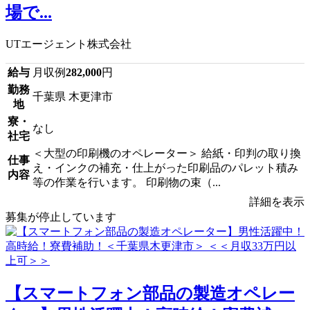
場で...
UTエージェント株式会社
給与
月収例
282,000
円
勤務
千葉県 木更津市
地
寮・
なし
社宅
＜大型の印刷機のオペレーター＞ 給紙・印判の取り換
仕事
え・インクの補充・仕上がった印刷品のパレット積み
内容
等の作業を行います。 印刷物の束（...
詳細を表示
募集が停止しています
【スマートフォン部品の製造オペレー