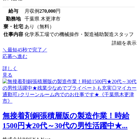
給与
月収例
270,000
円
勤務地
千葉県 木更津市
寮・社宅
あり（無料）
仕事内容
化学系工場での機械操作・製造補助製造スタッフ
詳細を表示
＼最短45秒で完了／
応募へ進む
詳しく
見る
無接着剤銅張積層版の製造作業！時給
1500円★20代～30代の男性活躍中★...