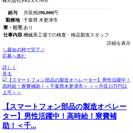
株式会社BREXA Next
給与
月収例
290,000
円
勤務地
千葉県 木更津市
寮・社宅
あり
仕事内容
機械系工場での検査・検品製造スタッフ
詳細を表示
＼最短45秒で完了／
応募へ進む
詳しく
見る
【スマートフォン部品の製造オペレー
ター】男性活躍中！高時給！寮費補
助！＜千...