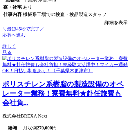
寮・社宅
あり
仕事内容
機械系工場での検査・検品製造スタッフ
詳細を表示
＼最短45秒で完了／
応募へ進む
詳しく
見る
ポリスチレン系樹脂の製造設備のオペ
レーター業務！寮費無料★赴任旅費も
会社負...
株式会社BREXA Next
給与
月収例
270,000
円