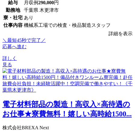
給与
月収例
290,000
円
勤務地
千葉県 木更津市
寮・社宅
あり
仕事内容
機械系工場での検査・検品製造スタッフ
詳細を表示
＼最短45秒で完了／
応募へ進む
詳しく
見る
電子材料部品の製造！高収入×高待遇の
お仕事★寮費無料！嬉しい高時給1500...
株式会社BREXA Next