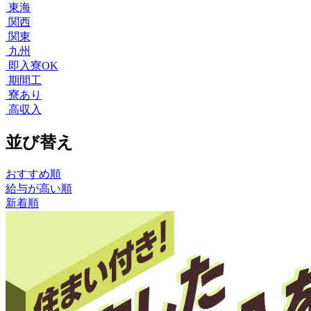
東海
関西
関東
九州
即入寮OK
期間工
寮あり
高収入
並び替え
おすすめ順
給与が高い順
新着順