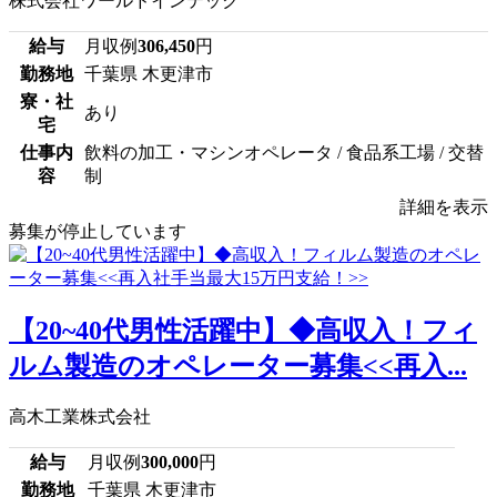
株式会社ワールドインテック
給与
月収例
306,450
円
勤務地
千葉県 木更津市
寮・社
あり
宅
仕事内
飲料の加工・マシンオペレータ / 食品系工場 / 交替
容
制
詳細を表示
募集が停止しています
【20~40代男性活躍中】◆高収入！フィ
ルム製造のオペレーター募集<<再入...
高木工業株式会社
給与
月収例
300,000
円
勤務地
千葉県 木更津市