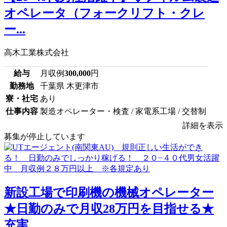
オペレータ（フォークリフト・クレ
ー...
高木工業株式会社
給与
月収例
300,000
円
勤務地
千葉県 木更津市
寮・社宅
あり
仕事内容
製造オペレーター・検査 / 家電系工場 / 交替制
詳細を表示
募集が停止しています
新設工場で印刷機の機械オペレーター
★日勤のみで月収28万円を目指せる★
充実...