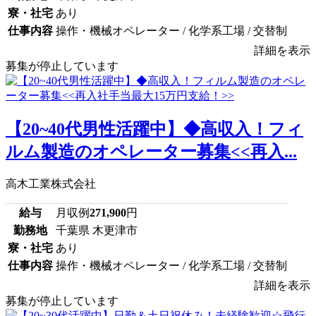
寮・社宅
あり
仕事内容
操作・機械オペレーター / 化学系工場 / 交替制
詳細を表示
募集が停止しています
【20~40代男性活躍中】◆高収入！フィ
ルム製造のオペレーター募集<<再入...
高木工業株式会社
給与
月収例
271,900
円
勤務地
千葉県 木更津市
寮・社宅
あり
仕事内容
操作・機械オペレーター / 化学系工場 / 交替制
詳細を表示
募集が停止しています