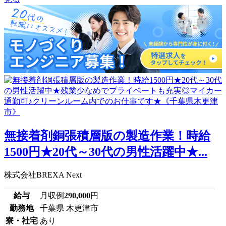
無接着剤銅張積層版の製造作業！時給
1500円★20代～30代の男性活躍中★...
株式会社BREXA Next
給与
月収例
290,000
円
勤務地
千葉県 木更津市
寮・社宅
あり