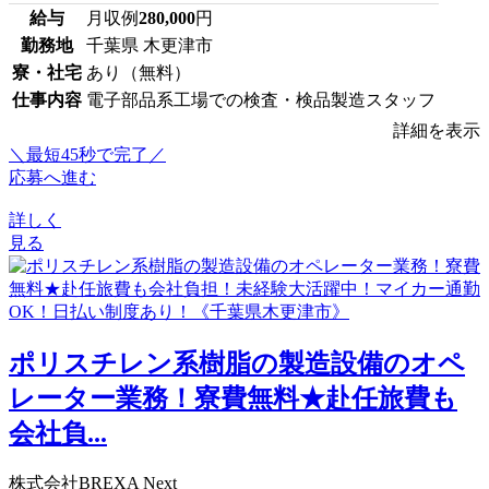
給与
月収例
280,000
円
勤務地
千葉県 木更津市
寮・社宅
あり（無料）
仕事内容
電子部品系工場での検査・検品製造スタッフ
詳細を表示
＼最短45秒で完了／
応募へ進む
詳しく
見る
ポリスチレン系樹脂の製造設備のオペ
レーター業務！寮費無料★赴任旅費も
会社負...
株式会社BREXA Next