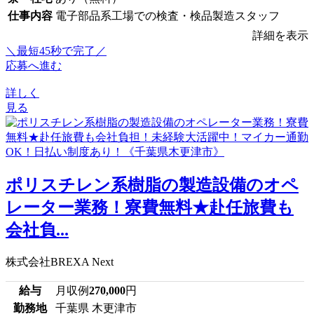
仕事内容
電子部品系工場での検査・検品製造スタッフ
詳細を表示
＼最短45秒で完了／
応募へ進む
詳しく
見る
ポリスチレン系樹脂の製造設備のオペ
レーター業務！寮費無料★赴任旅費も
会社負...
株式会社BREXA Next
給与
月収例
270,000
円
勤務地
千葉県 木更津市