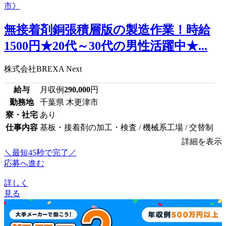
無接着剤銅張積層版の製造作業！時給
1500円★20代～30代の男性活躍中★...
株式会社BREXA Next
給与
月収例
290,000
円
勤務地
千葉県 木更津市
寮・社宅
あり
仕事内容
基板・接着剤の加工・検査 / 機械系工場 / 交替制
詳細を表示
＼最短45秒で完了／
応募へ進む
詳しく
見る