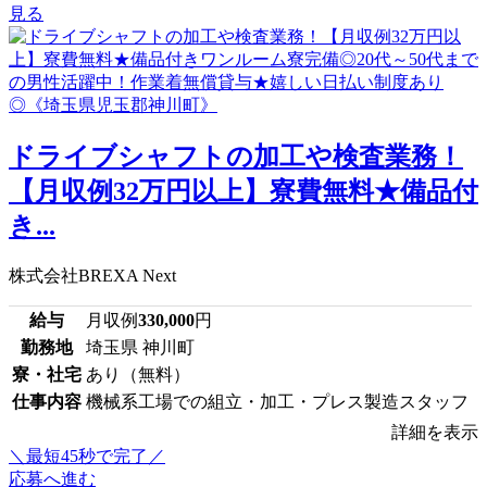
見る
ドライブシャフトの加工や検査業務！
【月収例32万円以上】寮費無料★備品付
き...
株式会社BREXA Next
給与
月収例
330,000
円
勤務地
埼玉県 神川町
寮・社宅
あり（無料）
仕事内容
機械系工場での組立・加工・プレス製造スタッフ
詳細を表示
＼最短45秒で完了／
応募へ進む