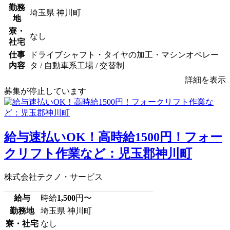
勤務
埼玉県 神川町
地
寮・
なし
社宅
仕事
ドライブシャフト・タイヤの加工・マシンオペレー
内容
タ / 自動車系工場 / 交替制
詳細を表示
募集が停止しています
給与速払いOK！高時給1500円！フォー
クリフト作業など：児玉郡神川町
株式会社テクノ・サービス
給与
時給
1,500
円〜
勤務地
埼玉県 神川町
寮・社宅
なし