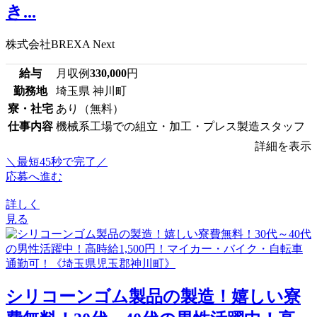
き...
株式会社BREXA Next
給与
月収例
330,000
円
勤務地
埼玉県 神川町
寮・社宅
あり（無料）
仕事内容
機械系工場での組立・加工・プレス製造スタッフ
詳細を表示
＼最短45秒で完了／
応募へ進む
詳しく
見る
シリコーンゴム製品の製造！嬉しい寮