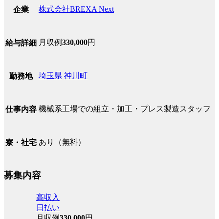
株式会社BREXA Next
企業
月収例
330,000
円
給与詳細
埼玉県
神川町
勤務地
機械系工場での組立・加工・プレス製造スタッフ
仕事内容
あり（無料）
寮・社宅
募集内容
高収入
日払い
月収例
330,000
円