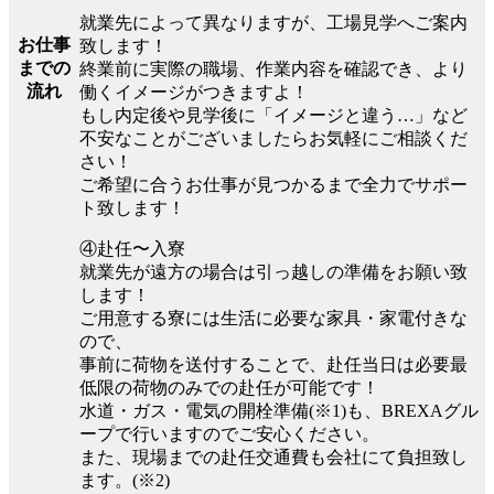
就業先によって異なりますが、工場見学へご案内
お仕事
致します！
までの
終業前に実際の職場、作業内容を確認でき、より
流れ
働くイメージがつきますよ！
もし内定後や見学後に「イメージと違う…」など
不安なことがございましたらお気軽にご相談くだ
さい！
ご希望に合うお仕事が見つかるまで全力でサポー
ト致します！
④赴任〜入寮
就業先が遠方の場合は引っ越しの準備をお願い致
します！
ご用意する寮には生活に必要な家具・家電付きな
ので、
事前に荷物を送付することで、赴任当日は必要最
低限の荷物のみでの赴任が可能です！
水道・ガス・電気の開栓準備(※1)も、BREXAグル
ープで行いますのでご安心ください。
また、現場までの赴任交通費も会社にて負担致し
ます。(※2)