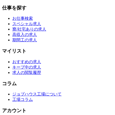
仕事を探す
お仕事検索
スペシャル求人
寮/社宅ありの求人
高収入の求人
期間工の求人
マイリスト
おすすめの求人
キープ中の求人
求人の閲覧履歴
コラム
ジョブハウス工場について
工場コラム
アカウント