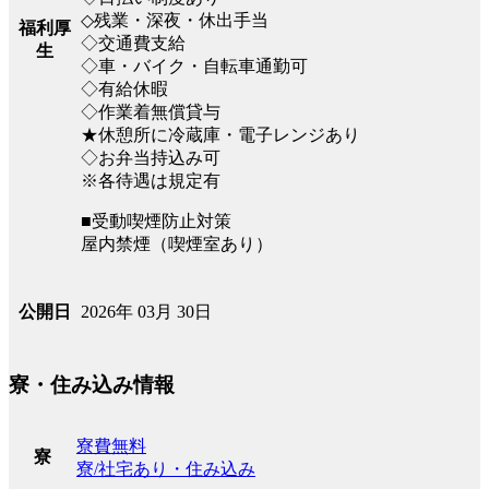
◇残業・深夜・休出手当
福利厚
◇交通費支給
生
◇車・バイク・自転車通勤可
◇有給休暇
◇作業着無償貸与
★休憩所に冷蔵庫・電子レンジあり
◇お弁当持込み可
※各待遇は規定有
■受動喫煙防止対策
屋内禁煙（喫煙室あり）
2026年 03月 30日
公開日
寮・住み込み情報
寮費無料
寮
寮/社宅あり・住み込み