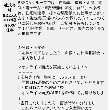
BREXAグループでは、自動車、機械・金属、電
株式会
気・電子部品・精密機器に加え、食品、医療機
社
器、住宅関連等、様々な製造業のお仕事がござい
BREXA
ます！製造業/工場の求人をお探しの方！モノづく
Next紹
りに関心をお持ちの方！ご応募お待ちしていま
介のお
す！他.軽作業、倉庫、サービス、販売のお仕事な
仕事
ど掲載中です。
①登録・面接会
ご応募が完了しましたら、面接・お仕事相談会へ
ご案内致します！
＜オンライン面接を実施しています！＞
＝＝＝＝
1.応募完了後、弊社コールセンターより
面接日時調整のためご連絡させていただきます
2.面接日時のご予約完了後、
オンライン面接のURLをSMSにてお送り致しま
す
3.当日になりましたら、面接時間10分前より
URLをクリックいただきご入室願います