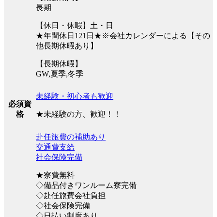
長期
【休日・休暇】土・日
★年間休日121日★※会社カレンダーによる【その
他長期休暇あり】
【長期休暇】
GW,夏季,冬季
未経験・初心者も歓迎
必須資
★未経験の方、歓迎！！
格
赴任旅費の補助あり
交通費支給
社会保険完備
★寮費無料
◇備品付きワンルーム寮完備
◇赴任旅費会社負担
◇社会保険完備
◇日払い制度あり